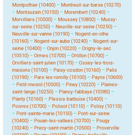
Montpothier (10400)
–
Montreuil-sur-barse (10270)
–
Montsuzain (10150)
–
Morembert (10240)
–
Morvilliers (10500)
–
Moussey (10800)
–
Mussy-
sur-seine (10250)
–
Neuville-sur-seine (10250)
–
Neuville-sur-vanne (10190)
–
Nogent-en-othe
(10160)
–
Nogent-sur-aube (10240)
–
Nogent-sur-
seine (10400)
–
Onjon (10220)
–
Origny-le-sec
(10510)
–
Ormes (10700)
–
Ortillon (10700)
–
Orvilliers-saint-julien (10170)
–
Ossey-les-trois-
maisons (10100)
–
Paisy-cosdon (10160)
–
Palis
(10190)
–
Pars-les-romilly (10100)
–
Payns (10600)
–
Petit-mesnil (10500)
–
Piney (10220)
–
Plaines-
saint-lange (10250)
–
Plancy-l’abbaye (10380)
–
Planty (10160)
–
Plessis-barbuise (10400)
–
Poivres (10700)
–
Polisot (10110)
–
Polisy (10110)
–
Pont-sainte-marie (10150)
–
Pont-sur-seine
(10400)
–
Pouan-les-vallees (10700)
–
Pougy
(10240)
–
Precy-saint-martin (10500)
–
Proverville