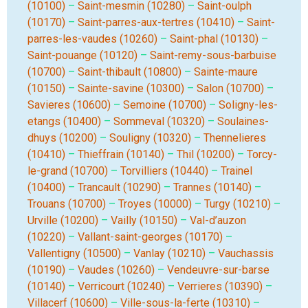
(10100)
–
Saint-mesmin (10280)
–
Saint-oulph
(10170)
–
Saint-parres-aux-tertres (10410)
–
Saint-
parres-les-vaudes (10260)
–
Saint-phal (10130)
–
Saint-pouange (10120)
–
Saint-remy-sous-barbuise
(10700)
–
Saint-thibault (10800)
–
Sainte-maure
(10150)
–
Sainte-savine (10300)
–
Salon (10700)
–
Savieres (10600)
–
Semoine (10700)
–
Soligny-les-
etangs (10400)
–
Sommeval (10320)
–
Soulaines-
dhuys (10200)
–
Souligny (10320)
–
Thennelieres
(10410)
–
Thieffrain (10140)
–
Thil (10200)
–
Torcy-
le-grand (10700)
–
Torvilliers (10440)
–
Trainel
(10400)
–
Trancault (10290)
–
Trannes (10140)
–
Trouans (10700)
–
Troyes (10000)
–
Turgy (10210)
–
Urville (10200)
–
Vailly (10150)
–
Val-d’auzon
(10220)
–
Vallant-saint-georges (10170)
–
Vallentigny (10500)
–
Vanlay (10210)
–
Vauchassis
(10190)
–
Vaudes (10260)
–
Vendeuvre-sur-barse
(10140)
–
Verricourt (10240)
–
Verrieres (10390)
–
Villacerf (10600)
–
Ville-sous-la-ferte (10310)
–