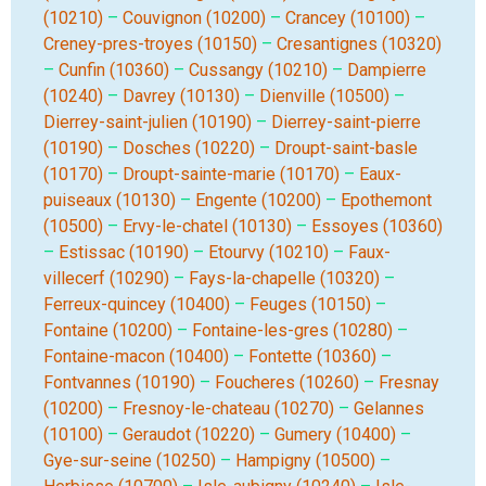
(10210)
–
Couvignon (10200)
–
Crancey (10100)
–
Creney-pres-troyes (10150)
–
Cresantignes (10320)
–
Cunfin (10360)
–
Cussangy (10210)
–
Dampierre
(10240)
–
Davrey (10130)
–
Dienville (10500)
–
Dierrey-saint-julien (10190)
–
Dierrey-saint-pierre
(10190)
–
Dosches (10220)
–
Droupt-saint-basle
(10170)
–
Droupt-sainte-marie (10170)
–
Eaux-
puiseaux (10130)
–
Engente (10200)
–
Epothemont
(10500)
–
Ervy-le-chatel (10130)
–
Essoyes (10360)
–
Estissac (10190)
–
Etourvy (10210)
–
Faux-
villecerf (10290)
–
Fays-la-chapelle (10320)
–
Ferreux-quincey (10400)
–
Feuges (10150)
–
Fontaine (10200)
–
Fontaine-les-gres (10280)
–
Fontaine-macon (10400)
–
Fontette (10360)
–
Fontvannes (10190)
–
Foucheres (10260)
–
Fresnay
(10200)
–
Fresnoy-le-chateau (10270)
–
Gelannes
(10100)
–
Geraudot (10220)
–
Gumery (10400)
–
Gye-sur-seine (10250)
–
Hampigny (10500)
–