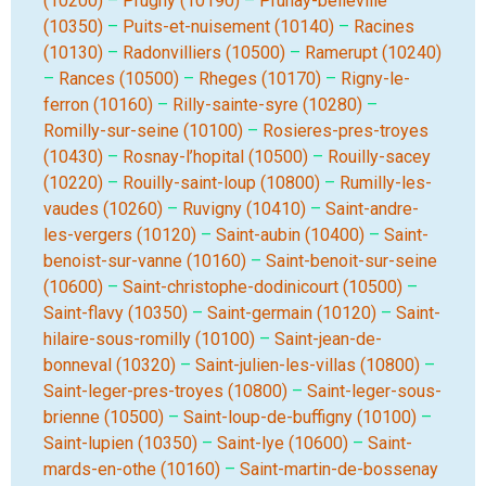
(10200)
–
Prugny (10190)
–
Prunay-belleville
(10350)
–
Puits-et-nuisement (10140)
–
Racines
(10130)
–
Radonvilliers (10500)
–
Ramerupt (10240)
–
Rances (10500)
–
Rheges (10170)
–
Rigny-le-
ferron (10160)
–
Rilly-sainte-syre (10280)
–
Romilly-sur-seine (10100)
–
Rosieres-pres-troyes
(10430)
–
Rosnay-l’hopital (10500)
–
Rouilly-sacey
(10220)
–
Rouilly-saint-loup (10800)
–
Rumilly-les-
vaudes (10260)
–
Ruvigny (10410)
–
Saint-andre-
les-vergers (10120)
–
Saint-aubin (10400)
–
Saint-
benoist-sur-vanne (10160)
–
Saint-benoit-sur-seine
(10600)
–
Saint-christophe-dodinicourt (10500)
–
Saint-flavy (10350)
–
Saint-germain (10120)
–
Saint-
hilaire-sous-romilly (10100)
–
Saint-jean-de-
bonneval (10320)
–
Saint-julien-les-villas (10800)
–
Saint-leger-pres-troyes (10800)
–
Saint-leger-sous-
brienne (10500)
–
Saint-loup-de-buffigny (10100)
–
Saint-lupien (10350)
–
Saint-lye (10600)
–
Saint-
mards-en-othe (10160)
–
Saint-martin-de-bossenay