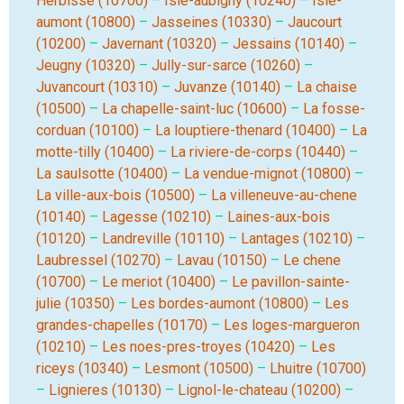
Herbisse (10700)
–
Isle-aubigny (10240)
–
Isle-
aumont (10800)
–
Jasseines (10330)
–
Jaucourt
(10200)
–
Javernant (10320)
–
Jessains (10140)
–
Jeugny (10320)
–
Jully-sur-sarce (10260)
–
Juvancourt (10310)
–
Juvanze (10140)
–
La chaise
(10500)
–
La chapelle-saint-luc (10600)
–
La fosse-
corduan (10100)
–
La louptiere-thenard (10400)
–
La
motte-tilly (10400)
–
La riviere-de-corps (10440)
–
La saulsotte (10400)
–
La vendue-mignot (10800)
–
La ville-aux-bois (10500)
–
La villeneuve-au-chene
(10140)
–
Lagesse (10210)
–
Laines-aux-bois
(10120)
–
Landreville (10110)
–
Lantages (10210)
–
Laubressel (10270)
–
Lavau (10150)
–
Le chene
(10700)
–
Le meriot (10400)
–
Le pavillon-sainte-
julie (10350)
–
Les bordes-aumont (10800)
–
Les
grandes-chapelles (10170)
–
Les loges-margueron
(10210)
–
Les noes-pres-troyes (10420)
–
Les
riceys (10340)
–
Lesmont (10500)
–
Lhuitre (10700)
–
Lignieres (10130)
–
Lignol-le-chateau (10200)
–