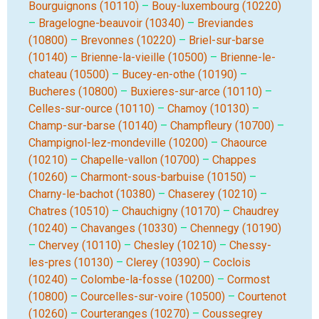
Bourguignons (10110)
–
Bouy-luxembourg (10220)
–
Bragelogne-beauvoir (10340)
–
Breviandes
(10800)
–
Brevonnes (10220)
–
Briel-sur-barse
(10140)
–
Brienne-la-vieille (10500)
–
Brienne-le-
chateau (10500)
–
Bucey-en-othe (10190)
–
Bucheres (10800)
–
Buxieres-sur-arce (10110)
–
Celles-sur-ource (10110)
–
Chamoy (10130)
–
Champ-sur-barse (10140)
–
Champfleury (10700)
–
Champignol-lez-mondeville (10200)
–
Chaource
(10210)
–
Chapelle-vallon (10700)
–
Chappes
(10260)
–
Charmont-sous-barbuise (10150)
–
Charny-le-bachot (10380)
–
Chaserey (10210)
–
Chatres (10510)
–
Chauchigny (10170)
–
Chaudrey
(10240)
–
Chavanges (10330)
–
Chennegy (10190)
–
Chervey (10110)
–
Chesley (10210)
–
Chessy-
les-pres (10130)
–
Clerey (10390)
–
Coclois
(10240)
–
Colombe-la-fosse (10200)
–
Cormost
(10800)
–
Courcelles-sur-voire (10500)
–
Courtenot
(10260)
–
Courteranges (10270)
–
Coussegrey