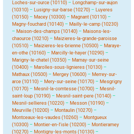
Loches-sur-ource (10110)
–
Longchamp-sur-aujon
(10310)
–
Lusigny-sur-barse (10270)
–
Luyeres
(10150)
–
Macey (10300)
–
Magnant (10110)
–
Magny-fouchard (10140)
–
Mailly-le-camp (10230)
–
Maison-des-champs (10140)
–
Maisons-les-
chaource (10210)
–
Maizieres-la-grande-paroisse
(10510)
–
Maizieres-les-brienne (10500)
–
Maraye-
en-othe (10160)
–
Marcilly-le-hayer (10290)
–
Marigny-le-chatel (10350)
–
Marnay-sur-seine
(10400)
–
Marolles-sous-lignieres (10130)
–
Mathaux (10500)
–
Mergey (10600)
–
Merrey-sur-
arce (10110)
–
Mery-sur-seine (10170)
–
Mesgrigny
(10170)
–
Mesnil-la-comtesse (10700)
–
Mesnil-
saint-loup (10190)
–
Mesnil-saint-pere (10140)
–
Mesnil-sellieres (10220)
–
Messon (10190)
–
Meurville (10200)
–
Montaulin (10270)
–
Montceaux-les-vaudes (10260)
–
Montgueux
(10300)
–
Montier-en-l’isle (10200)
–
Montieramey
(10270)
–
Montigny-les-monts (10130)
–