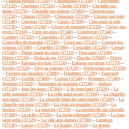
–
Chateau-renault (37110)
–
Chaumussay (37350)
–
Chaveignes
(37120)
–
Chedigny (37310)
–
Cheille (37190)
–
Chemille-sur-
deme (37370)
–
Chemille-sur-indrois (37460)
–
Chenonceaux
(37150)
–
Chinon (37500)
–
Chisseaux (37150)
–
Chouze-sur-loire
(37140)
–
Cigogne (37310)
–
Cinais (37500)
–
Cinq-mars-la-pile
(37130)
–
Ciran (37240)
–
Civray-de-touraine (37150)
–
Civray-sur-
esves (37160)
–
Clere-les-pins (37340)
–
Continvoir (37340)
–
Cormery (37320)
–
Couesmes (37330)
–
Courcay (37310)
–
Courcelles-de-touraine (37330)
–
Courcoue (37120)
–
Cravant-les-
coteaux (37500)
–
Crotelles (37380)
–
Crouzilles (37220)
–
Cussay
(37240)
–
Dame-marie-les-bois (37110)
–
Descartes (37160)
–
Dierre (37150)
–
Dolus-le-sec (37310)
–
Drache (37800)
–
Druye
(37190)
–
Epeigne-les-bois (37150)
–
Epeigne-sur-deme (37370)
–
Esvres (37320)
–
Faye-la-vineuse (37120)
–
Ferriere-larcon (37350)
–
Ferriere-sur-beaulieu (37600)
–
Fondettes (37230)
–
Francueil
(37150)
–
Genille (37460)
–
Gizeux (37340)
–
Hommes (37340)
–
Huismes (37420)
–
Ingrandes-de-touraine (37140)
–
Jaulnay
(37120)
–
Joue-les-tours (37300)
–
L’ile-bouchard (37220)
–
La
celle-guenand (37350)
–
La celle-saint-avant (37160)
–
La chapelle-
aux-naux (37130)
–
La chapelle-blanche-saint-martin (37240)
–
La
chapelle-sur-loire (37140)
–
La croix-en-touraine (37150)
–
La
ferriere (37110)
–
La guerche (37350)
–
La membrolle-sur-choisille
(37390)
–
La riche (37520)
–
La roche-clermault (37500)
–
La tour-
saint-gelin (37120)
–
La ville-aux-dames (37700)
–
Langeais
(37130)
–
Larcay (37270)
–
Le boulay (37110)
–
Le grand-