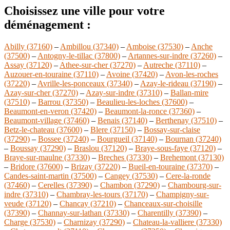
Choisissez une ville pour votre
déménagement :
Abilly (37160)
–
Ambillou (37340)
–
Amboise (37530)
–
Anche
(37500)
–
Antogny-le-tillac (37800)
–
Artannes-sur-indre (37260)
–
Assay (37120)
–
Athee-sur-cher (37270)
–
Autreche (37110)
–
Auzouer-en-touraine (37110)
–
Avoine (37420)
–
Avon-les-roches
(37220)
–
Avrille-les-ponceaux (37340)
–
Azay-le-rideau (37190)
–
Azay-sur-cher (37270)
–
Azay-sur-indre (37310)
–
Ballan-mire
(37510)
–
Barrou (37350)
–
Beaulieu-les-loches (37600)
–
Beaumont-en-veron (37420)
–
Beaumont-la-ronce (37360)
–
Beaumont-village (37460)
–
Benais (37140)
–
Berthenay (37510)
–
Betz-le-chateau (37600)
–
Blere (37150)
–
Bossay-sur-claise
(37290)
–
Bossee (37240)
–
Bourgueil (37140)
–
Bournan (37240)
–
Boussay (37290)
–
Braslou (37120)
–
Braye-sous-faye (37120)
–
Braye-sur-maulne (37330)
–
Breches (37330)
–
Brehemont (37130)
–
Bridore (37600)
–
Brizay (37220)
–
Bueil-en-touraine (37370)
–
Candes-saint-martin (37500)
–
Cangey (37530)
–
Cere-la-ronde
(37460)
–
Cerelles (37390)
–
Chambon (37290)
–
Chambourg-sur-
indre (37310)
–
Chambray-les-tours (37170)
–
Champigny-sur-
veude (37120)
–
Chancay (37210)
–
Chanceaux-sur-choisille
(37390)
–
Channay-sur-lathan (37330)
–
Charentilly (37390)
–
Charge (37530)
–
Charnizay (37290)
–
Chateau-la-valliere (37330)