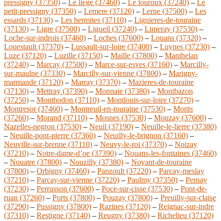
pressigny (37350)
–
Le liege (37460)
–
Le louroux (37240)
–
Le
petit-pressigny (37350)
–
Lemere (37120)
–
Lerne (37500)
–
Les
essards (37130)
–
Les hermites (37110)
–
Lignieres-de-touraine
(37130)
–
Ligre (37500)
–
Ligueil (37240)
–
Limeray (37530)
–
Loche-sur-indrois (37460)
–
Loches (37600)
–
Louans (37320)
–
Louestault (37370)
–
Lussault-sur-loire (37400)
–
Luynes (37230)
–
Luze (37120)
–
Luzille (37150)
–
Maille (37800)
–
Manthelan
(37240)
–
Marcay (37500)
–
Marce-sur-esves (37160)
–
Marcilly-
sur-maulne (37330)
–
Marcilly-sur-vienne (37800)
–
Marigny-
marmande (37120)
–
Marray (37370)
–
Mazieres-de-touraine
(37130)
–
Mettray (37390)
–
Monnaie (37380)
–
Montbazon
(37250)
–
Monthodon (37110)
–
Montlouis-sur-loire (37270)
–
Montresor (37460)
–
Montreuil-en-touraine (37530)
–
Monts
(37260)
–
Morand (37110)
–
Mosnes (37530)
–
Mouzay (37600)
–
Nazelles-negron (37530)
–
Neuil (37190)
–
Neuille-le-lierre (37380)
–
Neuille-pont-pierre (37360)
–
Neuilly-le-brignon (37160)
–
Neuville-sur-brenne (37110)
–
Neuvy-le-roi (37370)
–
Noizay
(37210)
–
Notre-dame-d’oe (37390)
–
Nouans-les-fontaines (37460)
–
Nouatre (37800)
–
Nouzilly (37380)
–
Noyant-de-touraine
(37800)
–
Orbigny (37460)
–
Panzoult (37220)
–
Parcay-meslay
(37210)
–
Parcay-sur-vienne (37220)
–
Paulmy (37350)
–
Pernay
(37230)
–
Perrusson (37600)
–
Poce-sur-cisse (37530)
–
Pont-de-
ruan (37260)
–
Ports (37800)
–
Pouzay (37800)
–
Preuilly-sur-claise
(37290)
–
Pussigny (37800)
–
Razines (37120)
–
Reignac-sur-indre
(37310)
–
Restigne (37140)
–
Reugny (37380)
–
Richelieu (37120)