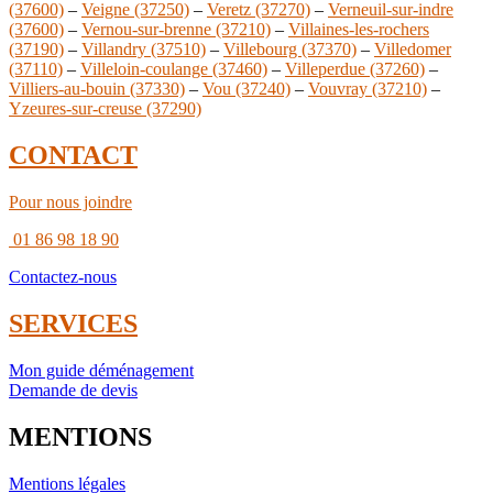
(37600)
–
Veigne (37250)
–
Veretz (37270)
–
Verneuil-sur-indre
(37600)
–
Vernou-sur-brenne (37210)
–
Villaines-les-rochers
(37190)
–
Villandry (37510)
–
Villebourg (37370)
–
Villedomer
(37110)
–
Villeloin-coulange (37460)
–
Villeperdue (37260)
–
Villiers-au-bouin (37330)
–
Vou (37240)
–
Vouvray (37210)
–
Yzeures-sur-creuse (37290)
CONTACT
Pour nous joindre
01 86 98 18 90
Contactez-nous
SERVICES
Mon guide déménagement
Demande de devis
MENTIONS
Mentions légales