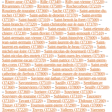
–
Rigny-usse (37420)
–
Rille (37340)
–
Rilly-sur-vienne (37220)
–
Rivarennes (37190)
–
Riviere (37500)
–
Rochecorbon (37210)
–
Rouziers-de-touraine (37360)
–
Sache (37190)
–
Saint-antoine-du-
rocher (37360)
–
Saint-aubin-le-depeint (37370)
–
Saint-avertin
(37550)
–
Saint-bauld (37310)
–
Saint-benoit-la-foret (37500)
–
Saint-branchs (37320)
–
Saint-christophe-sur-le-nais (37370)
–
Saint-cyr-sur-loire (37540)
–
Saint-epain (37800)
–
Saint-etienne-de-
chigny (37230)
–
Saint-flovier (37600)
–
Saint-genouph (37510)
–
Saint-germain-sur-vienne (37500)
–
Saint-hippolyte (37600)
–
Saint-
jean-saint-germain (37600)
–
Saint-laurent-de-lin (37330)
–
Saint-
laurent-en-gatines (37380)
–
Saint-martin-le-beau (37270)
–
Saint-
michel-sur-loire (37130)
–
Saint-nicolas-de-bourgueil (37140)
–
Saint-nicolas-des-motets (37110)
–
Saint-ouen-les-vignes (37530)
–
Saint-paterne-racan (37370)
–
Saint-patrice (37130)
–
Saint-pierre-
des-corps (37700)
–
Saint-quentin-sur-indrois (37310)
–
Saint-regle
(37530)
–
Saint-roch (37390)
–
Saint-senoch (37600)
–
Sainte-
catherine-de-fierbois (37800)
–
Sainte-maure-de-touraine (37800)
–
Saunay (37110)
–
Savigne-sur-lathan (37340)
–
Savigny-en-veron
(37420)
–
Savonnieres (37510)
–
Sazilly (37220)
–
Semblancay
(37360)
–
Sennevieres (37600)
–
Sepmes (37800)
–
Seuilly (37500)
–
Sonzay (37360)
–
Sorigny (37250)
–
Souvigne (37330)
–
Souvigny-de-touraine (37530)
–
Sublaines (37310)
–
Tauxigny
(37310)
–
Tavant (37220)
–
Theneuil (37220)
–
Thilouze (37260)
–
Thizay (37500)
–
Tournon-saint-pierre (37290)
–
Tours (37000)
–
Trogues (37220)
–
Truyes (37320)
–
Valleres (37190)
–
Varennes