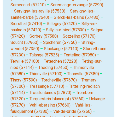
Semecourt (57210)
–
Seremange-erzange (57290)
–
Servigny-les-raville (57530)
–
Servigny-les-
sainte-barbe (57640)
–
Sierck-les-bains (57480)
–
Siersthal (57410)
–
Sillegny (57420)
–
Silly-en-
saulnois (57420)
–
Silly-sur-nied (57530)
–
Solgne
(57420)
–
Sorbey (57580)
–
Sotzeling (57170)
–
Soucht (57960)
–
Spicheren (57350)
–
Stiring-
wendel (57350)
–
Stuckange (57110)
–
Sturzelbronn
(57230)
–
Talange (57525)
–
Tenteling (57980)
–
Terville (57180)
–
Teterchen (57220)
–
Teting-sur-
nied (57114)
–
Theding (57450)
–
Thimonville
(57580)
–
Thionville (57100)
–
Thonville (57380)
–
Tincry (57590)
–
Torcheville (57670)
–
Tremery
(57300)
–
Tressange (57710)
–
Tritteling-redlach
(57114)
–
Troisfontaines (57870)
–
Tromborn
(57320)
–
Turquestein-blancrupt (57560)
–
Uckange
(57270)
–
Vahl-ebersing (57660)
–
Vahl-les-
faulquemont (57380)
–
Val-de-bride (57260)
–