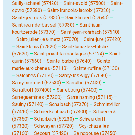
Sailly-achatel (57420)
–
Saint-avold (57500)
–
Saint-
epvre (57580)
–
Saint-francois-lacroix (57320)
–
Saint-georges (57830)
–
Saint-hubert (57640)
–
Saint-jean-de-bassel (57930)
–
Saint-jean-
kourtzerode (57370)
–
Saint-jean-rohrbach (57510)
–
Saint-julien-les-metz (57070)
–
Saint-jure (57420)
–
Saint-louis (57820)
–
Saint-louis-les-bitche
(57620)
–
Saint-privat-la-montagne (57124)
–
Saint-
quirin (57560)
–
Sainte-barbe (57640)
–
Sainte-
marie-aux-chenes (57118)
–
Sainte-ruffine (57130)
–
Salonnes (57170)
–
Sanry-les-vigy (57640)
–
Sanry-sur-nied (57530)
–
Sarralbe (57430)
–
Sarraltroff (57400)
–
Sarrebourg (57400)
–
Sarreguemines (57200)
–
Sarreinsming (57115)
–
Saulny (57140)
–
Schalbach (57370)
–
Schmittviller
(57410)
–
Schneckenbusch (57400)
–
Schoeneck
(57350)
–
Schorbach (57230)
–
Schwerdorff
(57320)
–
Schweyen (57720)
–
Scy-chazelles
(57160)
–
Secourt (57420)
–
Seingbouse (57450)
–