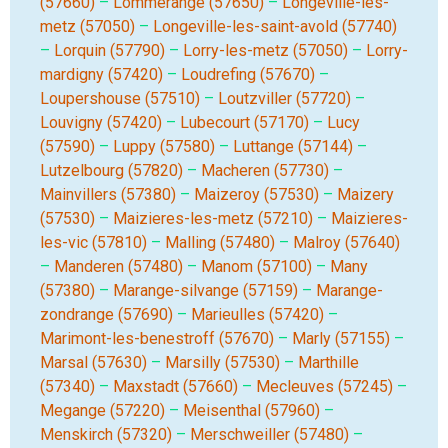
(57660)
–
Lommerange (57650)
–
Longeville-les-
metz (57050)
–
Longeville-les-saint-avold (57740)
–
Lorquin (57790)
–
Lorry-les-metz (57050)
–
Lorry-
mardigny (57420)
–
Loudrefing (57670)
–
Loupershouse (57510)
–
Loutzviller (57720)
–
Louvigny (57420)
–
Lubecourt (57170)
–
Lucy
(57590)
–
Luppy (57580)
–
Luttange (57144)
–
Lutzelbourg (57820)
–
Macheren (57730)
–
Mainvillers (57380)
–
Maizeroy (57530)
–
Maizery
(57530)
–
Maizieres-les-metz (57210)
–
Maizieres-
les-vic (57810)
–
Malling (57480)
–
Malroy (57640)
–
Manderen (57480)
–
Manom (57100)
–
Many
(57380)
–
Marange-silvange (57159)
–
Marange-
zondrange (57690)
–
Marieulles (57420)
–
Marimont-les-benestroff (57670)
–
Marly (57155)
–
Marsal (57630)
–
Marsilly (57530)
–
Marthille
(57340)
–
Maxstadt (57660)
–
Mecleuves (57245)
–
Megange (57220)
–
Meisenthal (57960)
–
Menskirch (57320)
–
Merschweiller (57480)
–