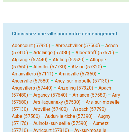
Choisissez une ville pour votre déménagement :
Aboncourt (57920)
–
Abreschviller (57560)
–
Achen
(57410)
–
Adelange (57380)
–
Albestroff (57670)
–
Algrange (57440)
–
Alsting (57520)
–
Altrippe
(57660)
–
Altviller (57730)
–
Alzing (57320)
–
Amanvillers (57111)
–
Amneville (57360)
–
Ancerville (57580)
–
Ancy-sur-moselle (57130)
–
Angevillers (57440)
–
Anzeling (57320)
–
Apach
(57480)
–
Argancy (57640)
–
Arriance (57580)
–
Arry
(57680)
–
Ars-laquenexy (57530)
–
Ars-sur-moselle
(57130)
–
Arzviller (57400)
–
Aspach (57790)
–
Aube (57580)
–
Audun-le-tiche (57390)
–
Augny
(57176)
–
Aulnois-sur-seille (57590)
–
Aumetz
(57710)
–
Avricourt (57810)
–
Ay-sur-moselle