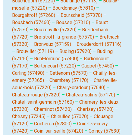
Boucheporn (57220)
–
Boulange (57113)
–
Boulay-
moselle (57220)
–
Bourdonnay (57810)
–
Bourgaltroff (57260)
–
Bourscheid (57370)
–
Bousbach (57460)
–
Bousse (57310)
–
Boust
(57570)
–
Bouzonville (57320)
–
Breidenbach
(57720)
–
Breistroff-la-grande (57570)
–
Brettnach
(57320)
–
Bronvaux (57159)
–
Brouderdorff (57116)
–
Brouviller (57119)
–
Buding (57920)
–
Budling
(57110)
–
Buhl-lorraine (57400)
–
Burlioncourt
(57170)
–
Burtoncourt (57220)
–
Cappel (57450)
–
Carling (57490)
–
Cattenom (57570)
–
Chailly-les-
ennery (57365)
–
Chambrey (57170)
–
Charleville-
sous-bois (57220)
–
Charly-oradour (57640)
–
Chateau-rouge (57320)
–
Chateau-salins (57170)
–
Chatel-saint-germain (57160)
–
Chemery-les-deux
(57320)
–
Cheminot (57420)
–
Cherisey (57420)
–
Chesny (57245)
–
Chieulles (57070)
–
Clouange
(57120)
–
Cocheren (57800)
–
Coin-les-cuvry
(57420)
–
Coin-sur-seille (57420)
–
Coincy (57530)