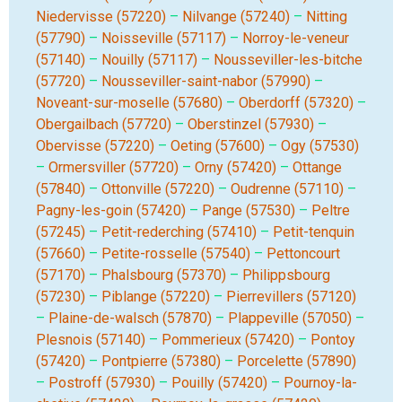
Niedervisse (57220)
–
Nilvange (57240)
–
Nitting
(57790)
–
Noisseville (57117)
–
Norroy-le-veneur
(57140)
–
Nouilly (57117)
–
Nousseviller-les-bitche
(57720)
–
Nousseviller-saint-nabor (57990)
–
Noveant-sur-moselle (57680)
–
Oberdorff (57320)
–
Obergailbach (57720)
–
Oberstinzel (57930)
–
Obervisse (57220)
–
Oeting (57600)
–
Ogy (57530)
–
Ormersviller (57720)
–
Orny (57420)
–
Ottange
(57840)
–
Ottonville (57220)
–
Oudrenne (57110)
–
Pagny-les-goin (57420)
–
Pange (57530)
–
Peltre
(57245)
–
Petit-rederching (57410)
–
Petit-tenquin
(57660)
–
Petite-rosselle (57540)
–
Pettoncourt
(57170)
–
Phalsbourg (57370)
–
Philippsbourg
(57230)
–
Piblange (57220)
–
Pierrevillers (57120)
–
Plaine-de-walsch (57870)
–
Plappeville (57050)
–
Plesnois (57140)
–
Pommerieux (57420)
–
Pontoy
(57420)
–
Pontpierre (57380)
–
Porcelette (57890)
–
Postroff (57930)
–
Pouilly (57420)
–
Pournoy-la-