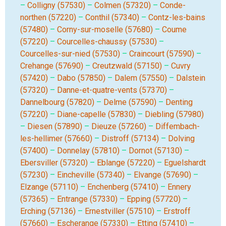
–
Colligny (57530)
–
Colmen (57320)
–
Conde-
northen (57220)
–
Conthil (57340)
–
Contz-les-bains
(57480)
–
Corny-sur-moselle (57680)
–
Coume
(57220)
–
Courcelles-chaussy (57530)
–
Courcelles-sur-nied (57530)
–
Craincourt (57590)
–
Crehange (57690)
–
Creutzwald (57150)
–
Cuvry
(57420)
–
Dabo (57850)
–
Dalem (57550)
–
Dalstein
(57320)
–
Danne-et-quatre-vents (57370)
–
Dannelbourg (57820)
–
Delme (57590)
–
Denting
(57220)
–
Diane-capelle (57830)
–
Diebling (57980)
–
Diesen (57890)
–
Dieuze (57260)
–
Diffembach-
les-hellimer (57660)
–
Distroff (57134)
–
Dolving
(57400)
–
Donnelay (57810)
–
Dornot (57130)
–
Ebersviller (57320)
–
Eblange (57220)
–
Eguelshardt
(57230)
–
Eincheville (57340)
–
Elvange (57690)
–
Elzange (57110)
–
Enchenberg (57410)
–
Ennery
(57365)
–
Entrange (57330)
–
Epping (57720)
–
Erching (57136)
–
Ernestviller (57510)
–
Erstroff
(57660)
–
Escherange (57330)
–
Etting (57410)
–