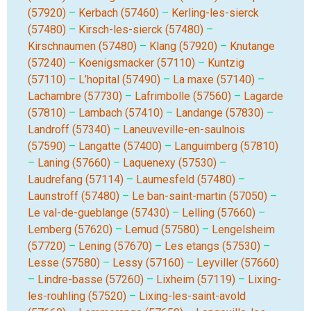
(57920)
–
Kerbach (57460)
–
Kerling-les-sierck
(57480)
–
Kirsch-les-sierck (57480)
–
Kirschnaumen (57480)
–
Klang (57920)
–
Knutange
(57240)
–
Koenigsmacker (57110)
–
Kuntzig
(57110)
–
L’hopital (57490)
–
La maxe (57140)
–
Lachambre (57730)
–
Lafrimbolle (57560)
–
Lagarde
(57810)
–
Lambach (57410)
–
Landange (57830)
–
Landroff (57340)
–
Laneuveville-en-saulnois
(57590)
–
Langatte (57400)
–
Languimberg (57810)
–
Laning (57660)
–
Laquenexy (57530)
–
Laudrefang (57114)
–
Laumesfeld (57480)
–
Launstroff (57480)
–
Le ban-saint-martin (57050)
–
Le val-de-gueblange (57430)
–
Lelling (57660)
–
Lemberg (57620)
–
Lemud (57580)
–
Lengelsheim
(57720)
–
Lening (57670)
–
Les etangs (57530)
–
Lesse (57580)
–
Lessy (57160)
–
Leyviller (57660)
–
Lindre-basse (57260)
–
Lixheim (57119)
–
Lixing-
les-rouhling (57520)
–
Lixing-les-saint-avold