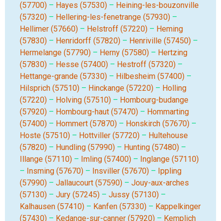
(57700)
–
Hayes (57530)
–
Heining-les-bouzonville
(57320)
–
Hellering-les-fenetrange (57930)
–
Hellimer (57660)
–
Helstroff (57220)
–
Heming
(57830)
–
Henridorff (57820)
–
Henriville (57450)
–
Hermelange (57790)
–
Herny (57580)
–
Hertzing
(57830)
–
Hesse (57400)
–
Hestroff (57320)
–
Hettange-grande (57330)
–
Hilbesheim (57400)
–
Hilsprich (57510)
–
Hinckange (57220)
–
Holling
(57220)
–
Holving (57510)
–
Hombourg-budange
(57920)
–
Hombourg-haut (57470)
–
Hommarting
(57400)
–
Hommert (57870)
–
Honskirch (57670)
–
Hoste (57510)
–
Hottviller (57720)
–
Hultehouse
(57820)
–
Hundling (57990)
–
Hunting (57480)
–
Illange (57110)
–
Imling (57400)
–
Inglange (57110)
–
Insming (57670)
–
Insviller (57670)
–
Ippling
(57990)
–
Jallaucourt (57590)
–
Jouy-aux-arches
(57130)
–
Jury (57245)
–
Jussy (57130)
–
Kalhausen (57410)
–
Kanfen (57330)
–
Kappelkinger
(57430)
–
Kedange-sur-canner (57920)
–
Kemplich