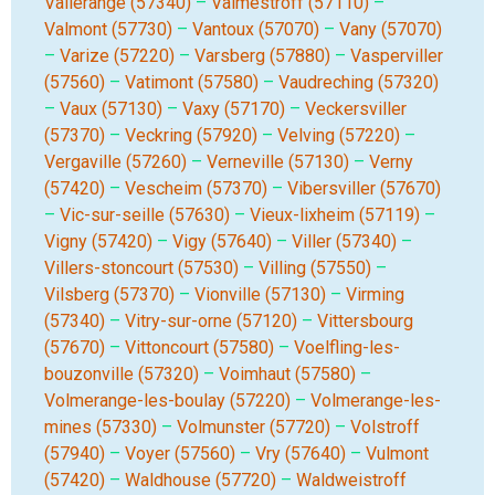
Vallerange (57340)
–
Valmestroff (57110)
–
Valmont (57730)
–
Vantoux (57070)
–
Vany (57070)
–
Varize (57220)
–
Varsberg (57880)
–
Vasperviller
(57560)
–
Vatimont (57580)
–
Vaudreching (57320)
–
Vaux (57130)
–
Vaxy (57170)
–
Veckersviller
(57370)
–
Veckring (57920)
–
Velving (57220)
–
Vergaville (57260)
–
Verneville (57130)
–
Verny
(57420)
–
Vescheim (57370)
–
Vibersviller (57670)
–
Vic-sur-seille (57630)
–
Vieux-lixheim (57119)
–
Vigny (57420)
–
Vigy (57640)
–
Viller (57340)
–
Villers-stoncourt (57530)
–
Villing (57550)
–
Vilsberg (57370)
–
Vionville (57130)
–
Virming
(57340)
–
Vitry-sur-orne (57120)
–
Vittersbourg
(57670)
–
Vittoncourt (57580)
–
Voelfling-les-
bouzonville (57320)
–
Voimhaut (57580)
–
Volmerange-les-boulay (57220)
–
Volmerange-les-
mines (57330)
–
Volmunster (57720)
–
Volstroff
(57940)
–
Voyer (57560)
–
Vry (57640)
–
Vulmont
(57420)
–
Waldhouse (57720)
–
Waldweistroff