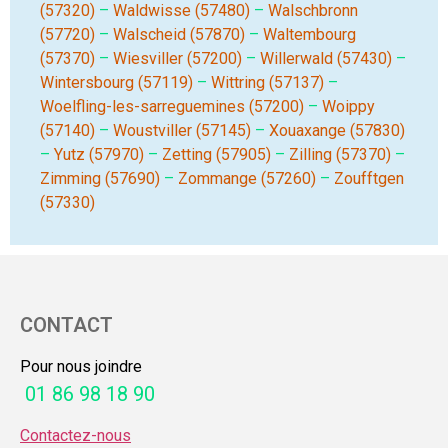
(57320)
–
Waldwisse (57480)
–
Walschbronn
(57720)
–
Walscheid (57870)
–
Waltembourg
(57370)
–
Wiesviller (57200)
–
Willerwald (57430)
–
Wintersbourg (57119)
–
Wittring (57137)
–
Woelfling-les-sarreguemines (57200)
–
Woippy
(57140)
–
Woustviller (57145)
–
Xouaxange (57830)
–
Yutz (57970)
–
Zetting (57905)
–
Zilling (57370)
–
Zimming (57690)
–
Zommange (57260)
–
Zoufftgen
(57330)
CONTACT
Pour nous joindre
01 86 98 18 90
Contactez-nous