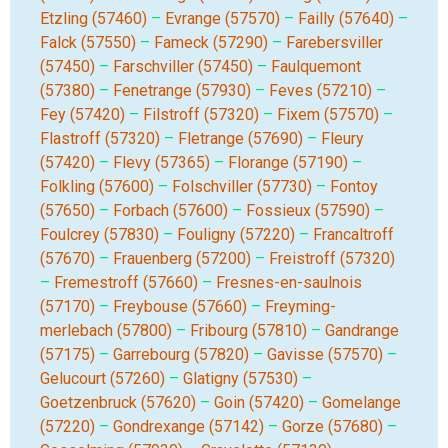
Etzling (57460)
–
Evrange (57570)
–
Failly (57640)
–
Falck (57550)
–
Fameck (57290)
–
Farebersviller
(57450)
–
Farschviller (57450)
–
Faulquemont
(57380)
–
Fenetrange (57930)
–
Feves (57210)
–
Fey (57420)
–
Filstroff (57320)
–
Fixem (57570)
–
Flastroff (57320)
–
Fletrange (57690)
–
Fleury
(57420)
–
Flevy (57365)
–
Florange (57190)
–
Folkling (57600)
–
Folschviller (57730)
–
Fontoy
(57650)
–
Forbach (57600)
–
Fossieux (57590)
–
Foulcrey (57830)
–
Fouligny (57220)
–
Francaltroff
(57670)
–
Frauenberg (57200)
–
Freistroff (57320)
–
Fremestroff (57660)
–
Fresnes-en-saulnois
(57170)
–
Freybouse (57660)
–
Freyming-
merlebach (57800)
–
Fribourg (57810)
–
Gandrange
(57175)
–
Garrebourg (57820)
–
Gavisse (57570)
–
Gelucourt (57260)
–
Glatigny (57530)
–
Goetzenbruck (57620)
–
Goin (57420)
–
Gomelange
(57220)
–
Gondrexange (57142)
–
Gorze (57680)
–