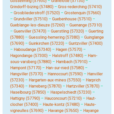
Gosselming (57930)
–
Gravelotte (57130)
–
Grindorff-bizing (57480)
–
Gros-rederching (57410)
–
Grosbliederstroff (57520)
–
Grostenquin (57660)
–
Grundviller (57510)
–
Guebenhouse (57510)
–
Gueblange-les-dieuze (57260)
–
Guenange (57310)
–
Guenviller (57470)
–
Guerstling (57320)
–
Guerting
(57880)
–
Guessling-hemering (57380)
–
Guinglange
(57690)
–
Guinkirchen (57220)
–
Guntzviller (57400)
–
Haboudange (57340)
–
Hagen (57570)
–
Hagondange (57300)
–
Halstroff (57480)
–
Ham-
sous-varsberg (57880)
–
Hambach (57910)
–
Hampont (57170)
–
Han-sur-nied (57580)
–
Hangviller (57370)
–
Hannocourt (57590)
–
Hanviller
(57230)
–
Hargarten-aux-mines (57550)
–
Harprich
(57340)
–
Harreberg (57870)
–
Hartzviller (57870)
–
Haselbourg (57850)
–
Haspelschiedt (57230)
–
Hattigny (57790)
–
Hauconcourt (57210)
–
Haut-
clocher (57400)
–
Haute-kontz (57480)
–
Haute-
vigneulles (57690)
–
Havange (57650)
–
Hayange