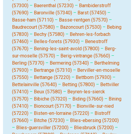
(57300)
–
Baerenthal (57230)
–
Bambiderstroff
(57690)
–
Baronville (57340)
–
Barst (57450)
–
Basse-ham (57110)
–
Basse-rentgen (57570)
–
Baudrecourt (57580)
–
Bazoncourt (57530)
–
Bebing
(57830)
–
Bechy (57580)
–
Behren-les-forbach
(57460)
–
Belles-forets (57930)
–
Benestroff
(57670)
–
Bening-les-saint-avold (57800)
–
Berg-
sur-moselle (57570)
–
Berig-vintrange (57660)
–
Berling (57370)
–
Bermering (57340)
–
Berthelming
(57930)
–
Bertrange (57310)
–
Berviller-en-moselle
(57550)
–
Bettange (57220)
–
Bettborn (57930)
–
Bettelainville (57640)
–
Betting (57800)
–
Bettviller
(57410)
–
Beux (57580)
–
Beyren-les-sierck
(57570)
–
Bibiche (57320)
–
Biding (57660)
–
Bining
(57410)
–
Bioncourt (57170)
–
Bionville-sur-nied
(57220)
–
Bisten-en-lorraine (57220)
–
Bistroff
(57660)
–
Bitche (57230)
–
Blies-ebersing (57200)
–
Blies-guersviller (57200)
–
Bliesbruck (57200)
–