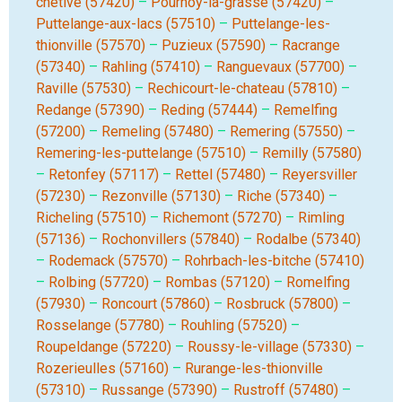
chetive (57420)
–
Pournoy-la-grasse (57420)
–
Puttelange-aux-lacs (57510)
–
Puttelange-les-
thionville (57570)
–
Puzieux (57590)
–
Racrange
(57340)
–
Rahling (57410)
–
Ranguevaux (57700)
–
Raville (57530)
–
Rechicourt-le-chateau (57810)
–
Redange (57390)
–
Reding (57444)
–
Remelfing
(57200)
–
Remeling (57480)
–
Remering (57550)
–
Remering-les-puttelange (57510)
–
Remilly (57580)
–
Retonfey (57117)
–
Rettel (57480)
–
Reyersviller
(57230)
–
Rezonville (57130)
–
Riche (57340)
–
Richeling (57510)
–
Richemont (57270)
–
Rimling
(57136)
–
Rochonvillers (57840)
–
Rodalbe (57340)
–
Rodemack (57570)
–
Rohrbach-les-bitche (57410)
–
Rolbing (57720)
–
Rombas (57120)
–
Romelfing
(57930)
–
Roncourt (57860)
–
Rosbruck (57800)
–
Rosselange (57780)
–
Rouhling (57520)
–
Roupeldange (57220)
–
Roussy-le-village (57330)
–
Rozerieulles (57160)
–
Rurange-les-thionville
(57310)
–
Russange (57390)
–
Rustroff (57480)
–