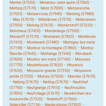
Merten (57550)
–
Metairies-saint-quirin (57560)
–
Metting (57370)
–
Metz (57000)
–
Metzeresche
(57920)
–
Metzervisse (57940)
–
Metzing (57980)
–
Mey (57070)
–
Mittelbronn (57370)
–
Mittersheim
(57930)
–
Molring (57670)
–
Momerstroff (57220)
–
Moncheux (57420)
–
Mondelange (57300)
–
Mondorff (57570)
–
Monneren (57920)
–
Montbronn
(57410)
–
Montenach (57480)
–
Montigny-les-metz
(57158)
–
Montois-la-montagne (57860)
–
Montoy-
flanville (57645)
–
Morhange (57340)
–
Morsbach
(57600)
–
Moulins-les-metz (57160)
–
Moussey
(57770)
–
Mouterhouse (57620)
–
Moyenvic
(57630)
–
Moyeuvre-grande (57250)
–
Moyeuvre-
petite (57250)
–
Mulcey (57260)
–
Munster (57670)
–
Nebing (57670)
–
Nelling (57670)
–
Neufchef
(57700)
–
Neufgrange (57910)
–
Neufmoulins
(57830)
–
Neufvillage (57670)
–
Neunkirchen-les-
bouzonville (57320)
–
Niderhoff (57560)
–
Niderviller (57116)
–
Niederstinzel (57930)
–