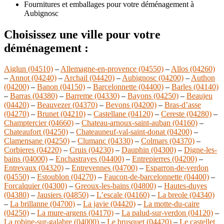
Fournitures et emballages pour votre déménagement à
Aubignosc
Choisissez une ville pour votre
déménagement :
Aiglun (04510)
–
Allemagne-en-provence (04550)
–
Allos (04260)
–
Annot (04240)
–
Archail (04420)
–
Aubignosc (04200)
–
Authon
(04200)
–
Banon (04150)
–
Barcelonnette (04400)
–
Barles (04140)
–
Barras (04380)
–
Barreme (04330)
–
Bayons (04250)
–
Beaujeu
(04420)
–
Beauvezer (04370)
–
Bevons (04200)
–
Bras-d’asse
(04270)
–
Brunet (04210)
–
Castellane (04120)
–
Cereste (04280)
–
Champtercier (04660)
–
Chateau-arnoux-saint-auban (04160)
–
Chateaufort (04250)
–
Chateauneuf-val-saint-donat (04200)
–
Clamensane (04250)
–
Clumanc (04330)
–
Colmars (04370)
–
Corbieres (04220)
–
Cruis (04230)
–
Dauphin (04300)
–
Digne-les-
bains (04000)
–
Enchastrayes (04400)
–
Entrepierres (04200)
–
Entrevaux (04320)
–
Entrevennes (04700)
–
Esparron-de-verdon
(04550)
–
Estoublon (04270)
–
Faucon-de-barcelonnette (04400)
–
Forcalquier (04300)
–
Greoux-les-bains (04800)
–
Hautes-duyes
(04380)
–
Jausiers (04850)
–
L’escale (04160)
–
La breole (04340)
–
La brillanne (04700)
–
La javie (04420)
–
La motte-du-caire
(04250)
–
La mure-argens (04170)
–
La palud-sur-verdon (04120)
–
La robine-sur-galabre (04000)
–
Le brusquet (04420)
–
Le castellet