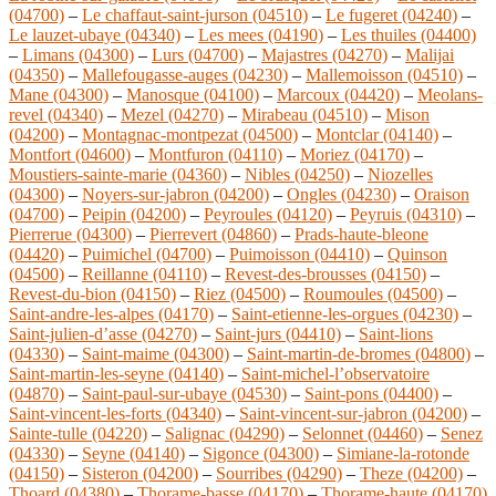
(04700)
–
Le chaffaut-saint-jurson (04510)
–
Le fugeret (04240)
–
Le lauzet-ubaye (04340)
–
Les mees (04190)
–
Les thuiles (04400)
–
Limans (04300)
–
Lurs (04700)
–
Majastres (04270)
–
Malijai
(04350)
–
Mallefougasse-auges (04230)
–
Mallemoisson (04510)
–
Mane (04300)
–
Manosque (04100)
–
Marcoux (04420)
–
Meolans-
revel (04340)
–
Mezel (04270)
–
Mirabeau (04510)
–
Mison
(04200)
–
Montagnac-montpezat (04500)
–
Montclar (04140)
–
Montfort (04600)
–
Montfuron (04110)
–
Moriez (04170)
–
Moustiers-sainte-marie (04360)
–
Nibles (04250)
–
Niozelles
(04300)
–
Noyers-sur-jabron (04200)
–
Ongles (04230)
–
Oraison
(04700)
–
Peipin (04200)
–
Peyroules (04120)
–
Peyruis (04310)
–
Pierrerue (04300)
–
Pierrevert (04860)
–
Prads-haute-bleone
(04420)
–
Puimichel (04700)
–
Puimoisson (04410)
–
Quinson
(04500)
–
Reillanne (04110)
–
Revest-des-brousses (04150)
–
Revest-du-bion (04150)
–
Riez (04500)
–
Roumoules (04500)
–
Saint-andre-les-alpes (04170)
–
Saint-etienne-les-orgues (04230)
–
Saint-julien-d’asse (04270)
–
Saint-jurs (04410)
–
Saint-lions
(04330)
–
Saint-maime (04300)
–
Saint-martin-de-bromes (04800)
–
Saint-martin-les-seyne (04140)
–
Saint-michel-l’observatoire
(04870)
–
Saint-paul-sur-ubaye (04530)
–
Saint-pons (04400)
–
Saint-vincent-les-forts (04340)
–
Saint-vincent-sur-jabron (04200)
–
Sainte-tulle (04220)
–
Salignac (04290)
–
Selonnet (04460)
–
Senez
(04330)
–
Seyne (04140)
–
Sigonce (04300)
–
Simiane-la-rotonde
(04150)
–
Sisteron (04200)
–
Sourribes (04290)
–
Theze (04200)
–
Thoard (04380)
–
Thorame-basse (04170)
–
Thorame-haute (04170)