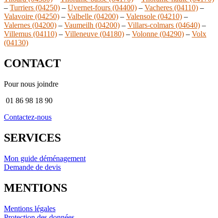
–
Turriers (04250)
–
Uvernet-fours (04400)
–
Vacheres (04110)
–
Valavoire (04250)
–
Valbelle (04200)
–
Valensole (04210)
–
Valernes (04200)
–
Vaumeilh (04200)
–
Villars-colmars (04640)
–
Villemus (04110)
–
Villeneuve (04180)
–
Volonne (04290)
–
Volx
(04130)
CONTACT
Pour nous joindre
01 86 98 18 90
Contactez-nous
SERVICES
Mon guide déménagement
Demande de devis
MENTIONS
Mentions légales
Protection des données