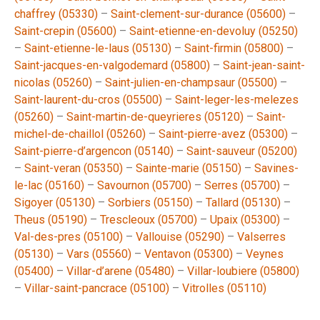
chaffrey (05330)
–
Saint-clement-sur-durance (05600)
–
Saint-crepin (05600)
–
Saint-etienne-en-devoluy (05250)
–
Saint-etienne-le-laus (05130)
–
Saint-firmin (05800)
–
Saint-jacques-en-valgodemard (05800)
–
Saint-jean-saint-
nicolas (05260)
–
Saint-julien-en-champsaur (05500)
–
Saint-laurent-du-cros (05500)
–
Saint-leger-les-melezes
(05260)
–
Saint-martin-de-queyrieres (05120)
–
Saint-
michel-de-chaillol (05260)
–
Saint-pierre-avez (05300)
–
Saint-pierre-d’argencon (05140)
–
Saint-sauveur (05200)
–
Saint-veran (05350)
–
Sainte-marie (05150)
–
Savines-
le-lac (05160)
–
Savournon (05700)
–
Serres (05700)
–
Sigoyer (05130)
–
Sorbiers (05150)
–
Tallard (05130)
–
Theus (05190)
–
Trescleoux (05700)
–
Upaix (05300)
–
Val-des-pres (05100)
–
Vallouise (05290)
–
Valserres
(05130)
–
Vars (05560)
–
Ventavon (05300)
–
Veynes
(05400)
–
Villar-d’arene (05480)
–
Villar-loubiere (05800)
–
Villar-saint-pancrace (05100)
–
Vitrolles (05110)