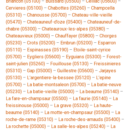
Briancon (05100)
–
Buissard (05500)
–
Ceillac (05600)
–
Cervieres (05100)
–
Chabottes (05260)
–
Champcella
(05310)
–
Chanousse (05700)
–
Chateau-ville-vieille
(05470)
–
Chateauneuf-d’oze (05400)
–
Chateauneuf-de-
chabre (05300)
–
Chateauroux-les-alpes (05380)
–
Chateauvieux (05000)
–
Chauffayer (05800)
–
Chorges
(05230)
–
Crots (05200)
–
Embrun (05200)
–
Esparron
(05110)
–
Espinasses (05190)
–
Etoile-saint-cyrice
(05700)
–
Eygliers (05600)
–
Eyguians (05300)
–
Forest-
saint-julien (05260)
–
Fouillouse (05130)
–
Freissinieres
(05310)
–
Gap (05000)
–
Guillestre (05600)
–
Jarjayes
(05130)
–
L’argentiere-la-bessee (05120)
–
L’epine
(05700)
–
La batie-montsaleon (05700)
–
La batie-neuve
(05230)
–
La batie-vieille (05000)
–
La beaume (05140)
–
La fare-en-champsaur (05500)
–
La faurie (05140)
–
La
freissinouse (05000)
–
La grave (05320)
–
La haute-
beaume (05140)
–
La motte-en-champsaur (05500)
–
La
roche-de-rame (05310)
–
La roche-des-arnauds (05400)
–
La rochette (05000)
–
La salle-les-alpes (05240)
–
La