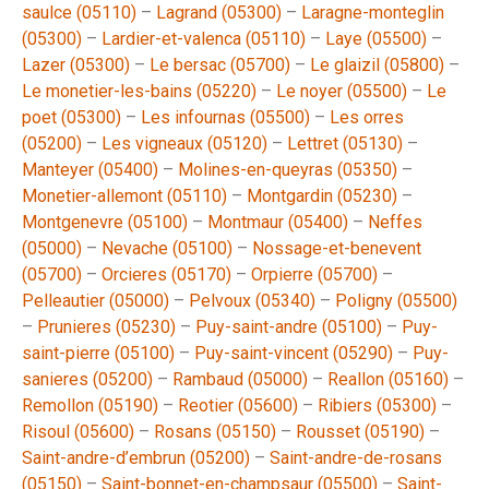
saulce (05110)
–
Lagrand (05300)
–
Laragne-monteglin
(05300)
–
Lardier-et-valenca (05110)
–
Laye (05500)
–
Lazer (05300)
–
Le bersac (05700)
–
Le glaizil (05800)
–
Le monetier-les-bains (05220)
–
Le noyer (05500)
–
Le
poet (05300)
–
Les infournas (05500)
–
Les orres
(05200)
–
Les vigneaux (05120)
–
Lettret (05130)
–
Manteyer (05400)
–
Molines-en-queyras (05350)
–
Monetier-allemont (05110)
–
Montgardin (05230)
–
Montgenevre (05100)
–
Montmaur (05400)
–
Neffes
(05000)
–
Nevache (05100)
–
Nossage-et-benevent
(05700)
–
Orcieres (05170)
–
Orpierre (05700)
–
Pelleautier (05000)
–
Pelvoux (05340)
–
Poligny (05500)
–
Prunieres (05230)
–
Puy-saint-andre (05100)
–
Puy-
saint-pierre (05100)
–
Puy-saint-vincent (05290)
–
Puy-
sanieres (05200)
–
Rambaud (05000)
–
Reallon (05160)
–
Remollon (05190)
–
Reotier (05600)
–
Ribiers (05300)
–
Risoul (05600)
–
Rosans (05150)
–
Rousset (05190)
–
Saint-andre-d’embrun (05200)
–
Saint-andre-de-rosans
(05150)
–
Saint-bonnet-en-champsaur (05500)
–
Saint-