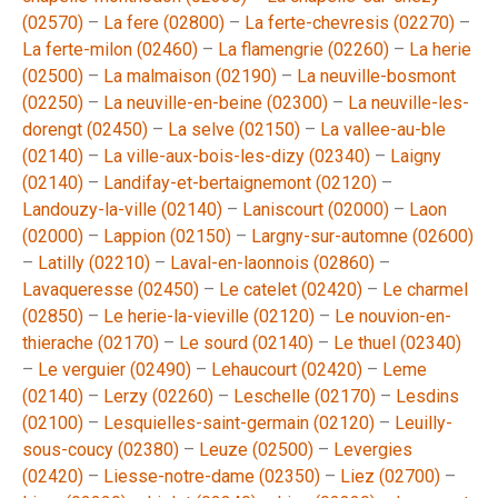
(02570)
–
La fere (02800)
–
La ferte-chevresis (02270)
–
La ferte-milon (02460)
–
La flamengrie (02260)
–
La herie
(02500)
–
La malmaison (02190)
–
La neuville-bosmont
(02250)
–
La neuville-en-beine (02300)
–
La neuville-les-
dorengt (02450)
–
La selve (02150)
–
La vallee-au-ble
(02140)
–
La ville-aux-bois-les-dizy (02340)
–
Laigny
(02140)
–
Landifay-et-bertaignemont (02120)
–
Landouzy-la-ville (02140)
–
Laniscourt (02000)
–
Laon
(02000)
–
Lappion (02150)
–
Largny-sur-automne (02600)
–
Latilly (02210)
–
Laval-en-laonnois (02860)
–
Lavaqueresse (02450)
–
Le catelet (02420)
–
Le charmel
(02850)
–
Le herie-la-vieville (02120)
–
Le nouvion-en-
thierache (02170)
–
Le sourd (02140)
–
Le thuel (02340)
–
Le verguier (02490)
–
Lehaucourt (02420)
–
Leme
(02140)
–
Lerzy (02260)
–
Leschelle (02170)
–
Lesdins
(02100)
–
Lesquielles-saint-germain (02120)
–
Leuilly-
sous-coucy (02380)
–
Leuze (02500)
–
Levergies
(02420)
–
Liesse-notre-dame (02350)
–
Liez (02700)
–