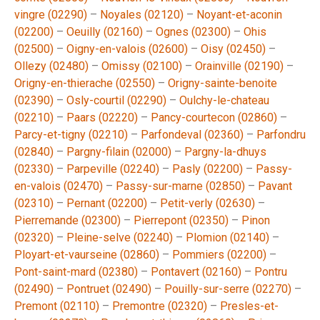
vingre (02290)
–
Noyales (02120)
–
Noyant-et-aconin
(02200)
–
Oeuilly (02160)
–
Ognes (02300)
–
Ohis
(02500)
–
Oigny-en-valois (02600)
–
Oisy (02450)
–
Ollezy (02480)
–
Omissy (02100)
–
Orainville (02190)
–
Origny-en-thierache (02550)
–
Origny-sainte-benoite
(02390)
–
Osly-courtil (02290)
–
Oulchy-le-chateau
(02210)
–
Paars (02220)
–
Pancy-courtecon (02860)
–
Parcy-et-tigny (02210)
–
Parfondeval (02360)
–
Parfondru
(02840)
–
Pargny-filain (02000)
–
Pargny-la-dhuys
(02330)
–
Parpeville (02240)
–
Pasly (02200)
–
Passy-
en-valois (02470)
–
Passy-sur-marne (02850)
–
Pavant
(02310)
–
Pernant (02200)
–
Petit-verly (02630)
–
Pierremande (02300)
–
Pierrepont (02350)
–
Pinon
(02320)
–
Pleine-selve (02240)
–
Plomion (02140)
–
Ployart-et-vaurseine (02860)
–
Pommiers (02200)
–
Pont-saint-mard (02380)
–
Pontavert (02160)
–
Pontru
(02490)
–
Pontruet (02490)
–
Pouilly-sur-serre (02270)
–
Premont (02110)
–
Premontre (02320)
–
Presles-et-