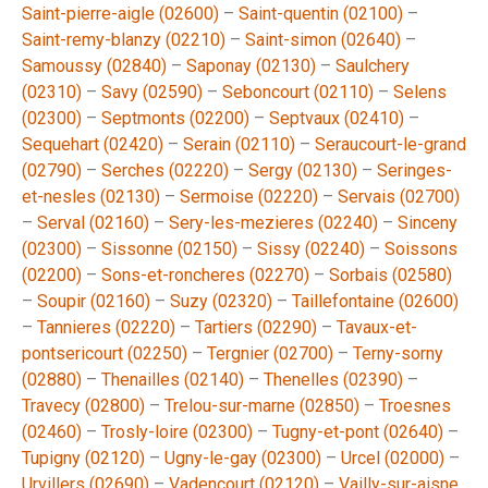
Saint-pierre-aigle (02600)
–
Saint-quentin (02100)
–
Saint-remy-blanzy (02210)
–
Saint-simon (02640)
–
Samoussy (02840)
–
Saponay (02130)
–
Saulchery
(02310)
–
Savy (02590)
–
Seboncourt (02110)
–
Selens
(02300)
–
Septmonts (02200)
–
Septvaux (02410)
–
Sequehart (02420)
–
Serain (02110)
–
Seraucourt-le-grand
(02790)
–
Serches (02220)
–
Sergy (02130)
–
Seringes-
et-nesles (02130)
–
Sermoise (02220)
–
Servais (02700)
–
Serval (02160)
–
Sery-les-mezieres (02240)
–
Sinceny
(02300)
–
Sissonne (02150)
–
Sissy (02240)
–
Soissons
(02200)
–
Sons-et-roncheres (02270)
–
Sorbais (02580)
–
Soupir (02160)
–
Suzy (02320)
–
Taillefontaine (02600)
–
Tannieres (02220)
–
Tartiers (02290)
–
Tavaux-et-
pontsericourt (02250)
–
Tergnier (02700)
–
Terny-sorny
(02880)
–
Thenailles (02140)
–
Thenelles (02390)
–
Travecy (02800)
–
Trelou-sur-marne (02850)
–
Troesnes
(02460)
–
Trosly-loire (02300)
–
Tugny-et-pont (02640)
–
Tupigny (02120)
–
Ugny-le-gay (02300)
–
Urcel (02000)
–
Urvillers (02690)
–
Vadencourt (02120)
–
Vailly-sur-aisne