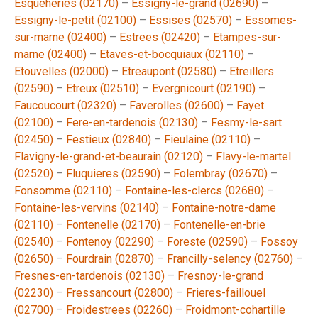
Esqueheries (02170)
–
Essigny-le-grand (02690)
–
Essigny-le-petit (02100)
–
Essises (02570)
–
Essomes-
sur-marne (02400)
–
Estrees (02420)
–
Etampes-sur-
marne (02400)
–
Etaves-et-bocquiaux (02110)
–
Etouvelles (02000)
–
Etreaupont (02580)
–
Etreillers
(02590)
–
Etreux (02510)
–
Evergnicourt (02190)
–
Faucoucourt (02320)
–
Faverolles (02600)
–
Fayet
(02100)
–
Fere-en-tardenois (02130)
–
Fesmy-le-sart
(02450)
–
Festieux (02840)
–
Fieulaine (02110)
–
Flavigny-le-grand-et-beaurain (02120)
–
Flavy-le-martel
(02520)
–
Fluquieres (02590)
–
Folembray (02670)
–
Fonsomme (02110)
–
Fontaine-les-clercs (02680)
–
Fontaine-les-vervins (02140)
–
Fontaine-notre-dame
(02110)
–
Fontenelle (02170)
–
Fontenelle-en-brie
(02540)
–
Fontenoy (02290)
–
Foreste (02590)
–
Fossoy
(02650)
–
Fourdrain (02870)
–
Francilly-selency (02760)
–
Fresnes-en-tardenois (02130)
–
Fresnoy-le-grand
(02230)
–
Fressancourt (02800)
–
Frieres-faillouel
(02700)
–
Froidestrees (02260)
–
Froidmont-cohartille