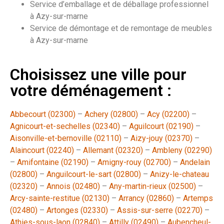
Service d’emballage et de déballage professionnel
à Azy-sur-marne
Service de démontage et de remontage de meubles
à Azy-sur-marne
Choisissez une ville pour
votre déménagement :
Abbecourt (02300)
–
Achery (02800)
–
Acy (02200)
–
Agnicourt-et-sechelles (02340)
–
Aguilcourt (02190)
–
Aisonville-et-bernoville (02110)
–
Aizy-jouy (02370)
–
Alaincourt (02240)
–
Allemant (02320)
–
Ambleny (02290)
–
Amifontaine (02190)
–
Amigny-rouy (02700)
–
Andelain
(02800)
–
Anguilcourt-le-sart (02800)
–
Anizy-le-chateau
(02320)
–
Annois (02480)
–
Any-martin-rieux (02500)
–
Arcy-sainte-restitue (02130)
–
Arrancy (02860)
–
Artemps
(02480)
–
Artonges (02330)
–
Assis-sur-serre (02270)
–
Athies-sous-laon (02840)
–
Attilly (02490)
–
Aubencheul-