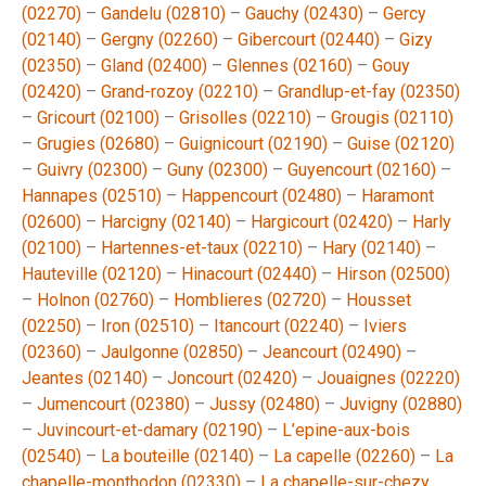
(02270)
–
Gandelu (02810)
–
Gauchy (02430)
–
Gercy
(02140)
–
Gergny (02260)
–
Gibercourt (02440)
–
Gizy
(02350)
–
Gland (02400)
–
Glennes (02160)
–
Gouy
(02420)
–
Grand-rozoy (02210)
–
Grandlup-et-fay (02350)
–
Gricourt (02100)
–
Grisolles (02210)
–
Grougis (02110)
–
Grugies (02680)
–
Guignicourt (02190)
–
Guise (02120)
–
Guivry (02300)
–
Guny (02300)
–
Guyencourt (02160)
–
Hannapes (02510)
–
Happencourt (02480)
–
Haramont
(02600)
–
Harcigny (02140)
–
Hargicourt (02420)
–
Harly
(02100)
–
Hartennes-et-taux (02210)
–
Hary (02140)
–
Hauteville (02120)
–
Hinacourt (02440)
–
Hirson (02500)
–
Holnon (02760)
–
Homblieres (02720)
–
Housset
(02250)
–
Iron (02510)
–
Itancourt (02240)
–
Iviers
(02360)
–
Jaulgonne (02850)
–
Jeancourt (02490)
–
Jeantes (02140)
–
Joncourt (02420)
–
Jouaignes (02220)
–
Jumencourt (02380)
–
Jussy (02480)
–
Juvigny (02880)
–
Juvincourt-et-damary (02190)
–
L’epine-aux-bois
(02540)
–
La bouteille (02140)
–
La capelle (02260)
–
La
chapelle-monthodon (02330)
–
La chapelle-sur-chezy