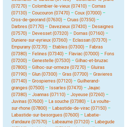
(07270)
–
Colombier-le-vieux (07410)
–
Cornas
(07130)
–
Coucouron (07470)
–
Coux (07000)
–
Cros-de-georand (07630)
–
Cruas (07350)
–
Darbres (07170)
–
Davezieux (07430)
–
Desaignes
(07570)
–
Devesset (07320)
–
Dornas (07160)
–
Duniere-sur-eyrieux (07360)
–
Eclassan (07370)
–
Empurany (07270)
–
Etables (07300)
–
Fabras
(07380)
–
Felines (07340)
–
Flaviac (07000)
–
Fons
(07200)
–
Genestelle (07530)
–
Gilhac-et-bruzac
(07800)
–
Gilhoc-sur-ormeze (07270)
–
Gluiras
(07190)
–
Glun (07300)
–
Gras (07700)
–
Gravieres
(07140)
–
Grospierres (07120)
–
Guilherand-
granges (07500)
–
Issarles (07470)
–
Jaujac
(07380)
–
Joannas (07110)
–
Joyeuse (07260)
–
Juvinas (07600)
–
La souche (07380)
–
La voulte-
sur-rhone (07800)
–
Labastide-de-virac (07150)
–
Labastide-sur-besorgues (07600)
–
Labatie-
d’andaure (07570)
–
Labeaume (07120)
–
Labegude