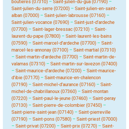
boutieres (07310)
–
Saint-julien-du-gua (07190)
–
Saint-julien-du-serre (07200)
–
Saint-julien-en-saint-
alban (07000)
–
Saint-julien-labrousse (07160)
–
Saint-julien-vocance (07690)
–
Saint-just-d’ardeche
(07700)
–
Saint-lager-bressac (07210)
–
Saint-
laurent-du-pape (07800)
–
Saint-laurent-les-bains
(07590)
–
Saint-marcel-d’ardeche (07700)
–
Saint-
marcel-les-annonay (07100)
–
Saint-martial (07310)
–
Saint-martin-d’ardeche (07700)
–
Saint-martin-de-
valamas (07310)
–
Saint-martin-sur-lavezon (07400)
–
Saint-maurice-d’ardeche (07200)
–
Saint-maurice-
d’ibie (07170)
–
Saint-maurice-en-chalencon
(07190)
–
Saint-michel-d’aurance (07160)
–
Saint-
michel-de-chabrillanoux (07360)
–
Saint-montan
(07220)
–
Saint-paul-le-jeune (07460)
–
Saint-peray
(07130)
–
Saint-pierre-de-colombier (07450)
–
Saint-pierre-saint-jean (07140)
–
Saint-pierreville
(07190)
–
Saint-pons (07580)
–
Saint-priest (07000)
–
Saint-privat (07200)
–
Saint-prix (07270)
–
Saint-