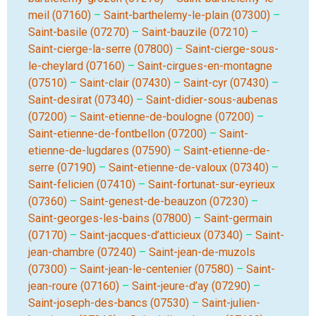
meil (07160)
–
Saint-barthelemy-le-plain (07300)
–
Saint-basile (07270)
–
Saint-bauzile (07210)
–
Saint-cierge-la-serre (07800)
–
Saint-cierge-sous-
le-cheylard (07160)
–
Saint-cirgues-en-montagne
(07510)
–
Saint-clair (07430)
–
Saint-cyr (07430)
–
Saint-desirat (07340)
–
Saint-didier-sous-aubenas
(07200)
–
Saint-etienne-de-boulogne (07200)
–
Saint-etienne-de-fontbellon (07200)
–
Saint-
etienne-de-lugdares (07590)
–
Saint-etienne-de-
serre (07190)
–
Saint-etienne-de-valoux (07340)
–
Saint-felicien (07410)
–
Saint-fortunat-sur-eyrieux
(07360)
–
Saint-genest-de-beauzon (07230)
–
Saint-georges-les-bains (07800)
–
Saint-germain
(07170)
–
Saint-jacques-d’atticieux (07340)
–
Saint-
jean-chambre (07240)
–
Saint-jean-de-muzols
(07300)
–
Saint-jean-le-centenier (07580)
–
Saint-
jean-roure (07160)
–
Saint-jeure-d’ay (07290)
–
Saint-joseph-des-bancs (07530)
–
Saint-julien-