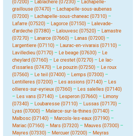
(07200)
–
Lablachere (07230)
–
Lachapelle-
graillouse (07470)
–
Lachapelle-sous-aubenas
(07200)
–
Lachapelle-sous-chaneac (07310)
–
Lafarre (07520)
–
Lagorce (07150)
–
Lalevade-
d’ardeche (07380)
–
Lalouvesc (07520)
–
Lamastre
(07270)
–
Lanarce (07660)
–
Lanas (07200)
–
Largentiere (07110)
–
Laurac-en-vivarais (07110)
–
Lavilledieu (07170)
–
Le beage (07630)
–
Le
cheylard (07160)
–
Le crestet (07270)
–
Le lac-
d’issarles (07470)
–
Le pouzin (07250)
–
Le roux
(07560)
–
Le teil (07400)
–
Lemps (07300)
–
Lentilleres (07200)
–
Les assions (07140)
–
Les
ollieres-sur-eyrieux (07360)
–
Les salelles (07140)
–
Les vans (07140)
–
Lesperon (07660)
–
Limony
(07340)
–
Loubaresse (07110)
–
Lussas (07170)
–
Lyas (07000)
–
Malarce-sur-la-thines (07140)
–
Malbosc (07140)
–
Marcols-les-eaux (07190)
–
Mariac (07160)
–
Mars (07320)
–
Mauves (07300)
–
Mayres (07330)
–
Mercuer (07200)
–
Meyras