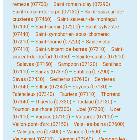
remeze (07700)
–
Saint-romain-d’ay (07290)
–
Saint-romain-de-lerps (07130)
–
Saint-sauveur-de-
cruzieres (07460)
–
Saint-sauveur-de-montagut
(07190)
–
Saint-sernin (07200)
–
Saint-sylvestre
(07440)
–
Saint-symphorien-sous-chomerac
(07210)
–
Saint-thome (07220)
–
Saint-victor
(07410)
–
Saint-vincent-de-barres (07210)
–
Saint-
vincent-de-durfort (07360)
–
Sainte-eulalie (07510)
–
Salavas (07150)
–
Sampzon (07120)
–
Sanilhac
(07110)
–
Sarras (07370)
–
Satillieu (07290)
–
Savas (07430)
–
Secheras (07610)
–
Serrieres
(07340)
–
Silhac (07240)
–
Soyons (07130)
–
Talencieux (07340)
–
Tauriers (07110)
–
Thorrenc
(07340)
–
Thueyts (07330)
–
Toulaud (07130)
–
Tournon-sur-rhone (07300)
–
Ucel (07200)
–
Uzer
(07110)
–
Vagnas (07150)
–
Valgorge (07110)
–
Vallon-pont-d’arc (07150)
–
Vals-les-bains (07600)
–
Valvigneres (07400)
–
Vanosc (07690)
–
Vaudevant (07410)
–
Vernon (07260)
–
Vernosc-les-