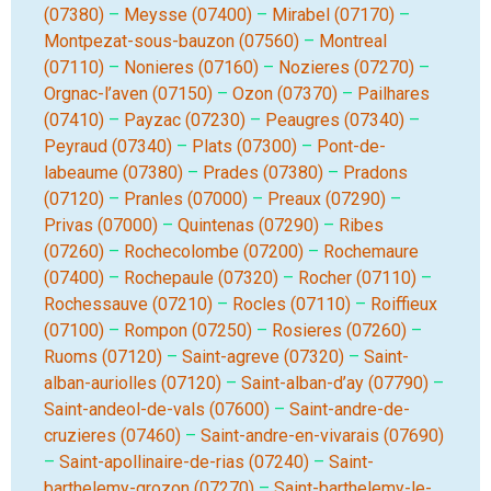
(07380)
–
Meysse (07400)
–
Mirabel (07170)
–
Montpezat-sous-bauzon (07560)
–
Montreal
(07110)
–
Nonieres (07160)
–
Nozieres (07270)
–
Orgnac-l’aven (07150)
–
Ozon (07370)
–
Pailhares
(07410)
–
Payzac (07230)
–
Peaugres (07340)
–
Peyraud (07340)
–
Plats (07300)
–
Pont-de-
labeaume (07380)
–
Prades (07380)
–
Pradons
(07120)
–
Pranles (07000)
–
Preaux (07290)
–
Privas (07000)
–
Quintenas (07290)
–
Ribes
(07260)
–
Rochecolombe (07200)
–
Rochemaure
(07400)
–
Rochepaule (07320)
–
Rocher (07110)
–
Rochessauve (07210)
–
Rocles (07110)
–
Roiffieux
(07100)
–
Rompon (07250)
–
Rosieres (07260)
–
Ruoms (07120)
–
Saint-agreve (07320)
–
Saint-
alban-auriolles (07120)
–
Saint-alban-d’ay (07790)
–
Saint-andeol-de-vals (07600)
–
Saint-andre-de-
cruzieres (07460)
–
Saint-andre-en-vivarais (07690)
–
Saint-apollinaire-de-rias (07240)
–
Saint-
barthelemy-grozon (07270)
–
Saint-barthelemy-le-