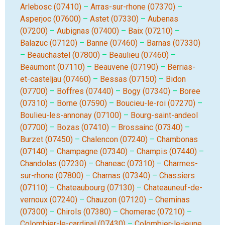
Arlebosc (07410)
–
Arras-sur-rhone (07370)
–
Asperjoc (07600)
–
Astet (07330)
–
Aubenas
(07200)
–
Aubignas (07400)
–
Baix (07210)
–
Balazuc (07120)
–
Banne (07460)
–
Barnas (07330)
–
Beauchastel (07800)
–
Beaulieu (07460)
–
Beaumont (07110)
–
Beauvene (07190)
–
Berrias-
et-casteljau (07460)
–
Bessas (07150)
–
Bidon
(07700)
–
Boffres (07440)
–
Bogy (07340)
–
Boree
(07310)
–
Borne (07590)
–
Boucieu-le-roi (07270)
–
Boulieu-les-annonay (07100)
–
Bourg-saint-andeol
(07700)
–
Bozas (07410)
–
Brossainc (07340)
–
Burzet (07450)
–
Chalencon (07240)
–
Chambonas
(07140)
–
Champagne (07340)
–
Champis (07440)
–
Chandolas (07230)
–
Chaneac (07310)
–
Charmes-
sur-rhone (07800)
–
Charnas (07340)
–
Chassiers
(07110)
–
Chateaubourg (07130)
–
Chateauneuf-de-
vernoux (07240)
–
Chauzon (07120)
–
Cheminas
(07300)
–
Chirols (07380)
–
Chomerac (07210)
–
Colombier-le-cardinal (07430)
–
Colombier-le-jeune