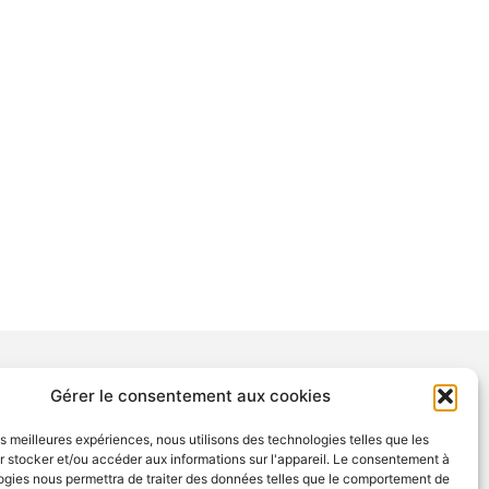
Gérer le consentement aux cookies
NTIONS
les meilleures expériences, nous utilisons des technologies telles que les
tions légales
 stocker et/ou accéder aux informations sur l'appareil. Le consentement à
ogies nous permettra de traiter des données telles que le comportement de
tection des données