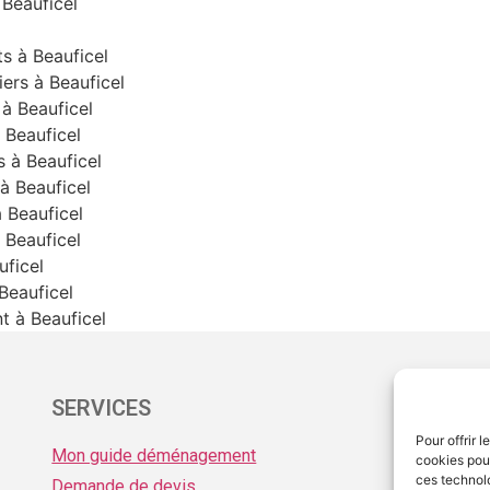
Beauficel
s à Beauficel
ers à Beauficel
à Beauficel
Beauficel
 à Beauficel
à Beauficel
 Beauficel
 Beauficel
uficel
Beauficel
 à Beauficel
SERVICES
ME
Pour offrir 
Mon guide déménagement
Men
cookies pour
ces technol
Demande de devis
Pro