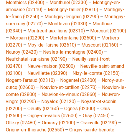
Monthiers (02400)
–
Monthurel (02330)
–
Montigny-en-
arrouaise (02110)
–
Montigny-l’allier (02810)
–
Montigny-
le-franc (02250)
–
Montigny-lengrain (02290)
–
Montigny-
sur-crecy (02270)
–
Montlevon (02330)
–
Montloue
(02340)
–
Montreuil-aux-lions (02310)
–
Morcourt (02100)
–
Morsain (02290)
–
Mortefontaine (02600)
–
Mortiers
(02270)
–
Moy-de-l’aisne (02610)
–
Muscourt (02160)
–
Nauroy (02420)
–
Nesles-la-montagne (02400)
–
Neufchatel-sur-aisne (02190)
–
Neuilly-saint-front
(02470)
–
Neuve-maison (02500)
–
Neuville-saint-amand
(02100)
–
Neuvillette (02390)
–
Nizy-le-comte (02150)
–
Nogent-l’artaud (02310)
–
Nogentel (02400)
–
Noroy-sur-
ourcq (02600)
–
Nouvion-et-catillon (02270)
–
Nouvion-le-
comte (02800)
–
Nouvion-le-vineux (02860)
–
Nouvron-
vingre (02290)
–
Noyales (02120)
–
Noyant-et-aconin
(02200)
–
Oeuilly (02160)
–
Ognes (02300)
–
Ohis
(02500)
–
Oigny-en-valois (02600)
–
Oisy (02450)
–
Ollezy (02480)
–
Omissy (02100)
–
Orainville (02190)
–
Origny-en-thierache (02550)
–
Origny-sainte-benoite