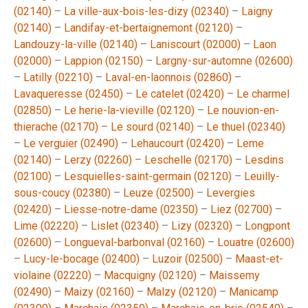
(02140)
–
La ville-aux-bois-les-dizy (02340)
–
Laigny
(02140)
–
Landifay-et-bertaignemont (02120)
–
Landouzy-la-ville (02140)
–
Laniscourt (02000)
–
Laon
(02000)
–
Lappion (02150)
–
Largny-sur-automne (02600)
–
Latilly (02210)
–
Laval-en-laonnois (02860)
–
Lavaqueresse (02450)
–
Le catelet (02420)
–
Le charmel
(02850)
–
Le herie-la-vieville (02120)
–
Le nouvion-en-
thierache (02170)
–
Le sourd (02140)
–
Le thuel (02340)
–
Le verguier (02490)
–
Lehaucourt (02420)
–
Leme
(02140)
–
Lerzy (02260)
–
Leschelle (02170)
–
Lesdins
(02100)
–
Lesquielles-saint-germain (02120)
–
Leuilly-
sous-coucy (02380)
–
Leuze (02500)
–
Levergies
(02420)
–
Liesse-notre-dame (02350)
–
Liez (02700)
–
Lime (02220)
–
Lislet (02340)
–
Lizy (02320)
–
Longpont
(02600)
–
Longueval-barbonval (02160)
–
Louatre (02600)
–
Lucy-le-bocage (02400)
–
Luzoir (02500)
–
Maast-et-
violaine (02220)
–
Macquigny (02120)
–
Maissemy
(02490)
–
Maizy (02160)
–
Malzy (02120)
–
Manicamp