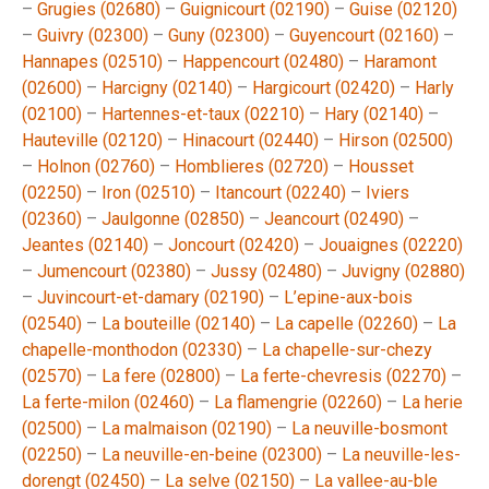
–
Grugies (02680)
–
Guignicourt (02190)
–
Guise (02120)
–
Guivry (02300)
–
Guny (02300)
–
Guyencourt (02160)
–
Hannapes (02510)
–
Happencourt (02480)
–
Haramont
(02600)
–
Harcigny (02140)
–
Hargicourt (02420)
–
Harly
(02100)
–
Hartennes-et-taux (02210)
–
Hary (02140)
–
Hauteville (02120)
–
Hinacourt (02440)
–
Hirson (02500)
–
Holnon (02760)
–
Homblieres (02720)
–
Housset
(02250)
–
Iron (02510)
–
Itancourt (02240)
–
Iviers
(02360)
–
Jaulgonne (02850)
–
Jeancourt (02490)
–
Jeantes (02140)
–
Joncourt (02420)
–
Jouaignes (02220)
–
Jumencourt (02380)
–
Jussy (02480)
–
Juvigny (02880)
–
Juvincourt-et-damary (02190)
–
L’epine-aux-bois
(02540)
–
La bouteille (02140)
–
La capelle (02260)
–
La
chapelle-monthodon (02330)
–
La chapelle-sur-chezy
(02570)
–
La fere (02800)
–
La ferte-chevresis (02270)
–
La ferte-milon (02460)
–
La flamengrie (02260)
–
La herie
(02500)
–
La malmaison (02190)
–
La neuville-bosmont
(02250)
–
La neuville-en-beine (02300)
–
La neuville-les-
dorengt (02450)
–
La selve (02150)
–
La vallee-au-ble