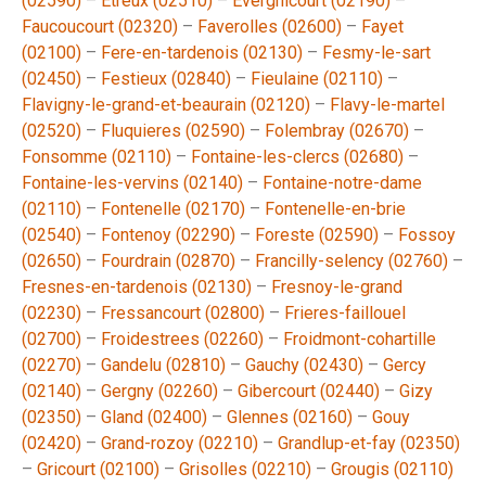
(02590)
–
Etreux (02510)
–
Evergnicourt (02190)
–
Faucoucourt (02320)
–
Faverolles (02600)
–
Fayet
(02100)
–
Fere-en-tardenois (02130)
–
Fesmy-le-sart
(02450)
–
Festieux (02840)
–
Fieulaine (02110)
–
Flavigny-le-grand-et-beaurain (02120)
–
Flavy-le-martel
(02520)
–
Fluquieres (02590)
–
Folembray (02670)
–
Fonsomme (02110)
–
Fontaine-les-clercs (02680)
–
Fontaine-les-vervins (02140)
–
Fontaine-notre-dame
(02110)
–
Fontenelle (02170)
–
Fontenelle-en-brie
(02540)
–
Fontenoy (02290)
–
Foreste (02590)
–
Fossoy
(02650)
–
Fourdrain (02870)
–
Francilly-selency (02760)
–
Fresnes-en-tardenois (02130)
–
Fresnoy-le-grand
(02230)
–
Fressancourt (02800)
–
Frieres-faillouel
(02700)
–
Froidestrees (02260)
–
Froidmont-cohartille
(02270)
–
Gandelu (02810)
–
Gauchy (02430)
–
Gercy
(02140)
–
Gergny (02260)
–
Gibercourt (02440)
–
Gizy
(02350)
–
Gland (02400)
–
Glennes (02160)
–
Gouy
(02420)
–
Grand-rozoy (02210)
–
Grandlup-et-fay (02350)
–
Gricourt (02100)
–
Grisolles (02210)
–
Grougis (02110)