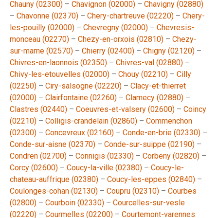
Chauny (02300)
–
Chavignon (02000)
–
Chavigny (02880)
–
Chavonne (02370)
–
Chery-chartreuve (02220)
–
Chery-
les-pouilly (02000)
–
Chevregny (02000)
–
Chevresis-
monceau (02270)
–
Chezy-en-orxois (02810)
–
Chezy-
sur-marne (02570)
–
Chierry (02400)
–
Chigny (02120)
–
Chivres-en-laonnois (02350)
–
Chivres-val (02880)
–
Chivy-les-etouvelles (02000)
–
Chouy (02210)
–
Cilly
(02250)
–
Ciry-salsogne (02220)
–
Clacy-et-thierret
(02000)
–
Clairfontaine (02260)
–
Clamecy (02880)
–
Clastres (02440)
–
Coeuvres-et-valsery (02600)
–
Coincy
(02210)
–
Colligis-crandelain (02860)
–
Commenchon
(02300)
–
Concevreux (02160)
–
Conde-en-brie (02330)
–
Conde-sur-aisne (02370)
–
Conde-sur-suippe (02190)
–
Condren (02700)
–
Connigis (02330)
–
Corbeny (02820)
–
Corcy (02600)
–
Coucy-la-ville (02380)
–
Coucy-le-
chateau-auffrique (02380)
–
Coucy-les-eppes (02840)
–
Coulonges-cohan (02130)
–
Coupru (02310)
–
Courbes
(02800)
–
Courboin (02330)
–
Courcelles-sur-vesle
(02220)
–
Courmelles (02200)
–
Courtemont-varennes