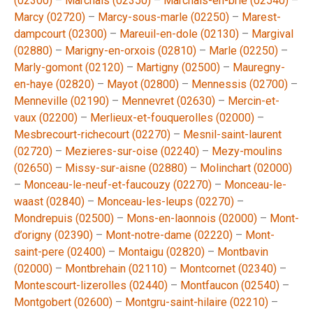
(02300)
–
Marchais (02350)
–
Marchais-en-brie (02540)
–
Marcy (02720)
–
Marcy-sous-marle (02250)
–
Marest-
dampcourt (02300)
–
Mareuil-en-dole (02130)
–
Margival
(02880)
–
Marigny-en-orxois (02810)
–
Marle (02250)
–
Marly-gomont (02120)
–
Martigny (02500)
–
Mauregny-
en-haye (02820)
–
Mayot (02800)
–
Mennessis (02700)
–
Menneville (02190)
–
Mennevret (02630)
–
Mercin-et-
vaux (02200)
–
Merlieux-et-fouquerolles (02000)
–
Mesbrecourt-richecourt (02270)
–
Mesnil-saint-laurent
(02720)
–
Mezieres-sur-oise (02240)
–
Mezy-moulins
(02650)
–
Missy-sur-aisne (02880)
–
Molinchart (02000)
–
Monceau-le-neuf-et-faucouzy (02270)
–
Monceau-le-
waast (02840)
–
Monceau-les-leups (02270)
–
Mondrepuis (02500)
–
Mons-en-laonnois (02000)
–
Mont-
d’origny (02390)
–
Mont-notre-dame (02220)
–
Mont-
saint-pere (02400)
–
Montaigu (02820)
–
Montbavin
(02000)
–
Montbrehain (02110)
–
Montcornet (02340)
–
Montescourt-lizerolles (02440)
–
Montfaucon (02540)
–
Montgobert (02600)
–
Montgru-saint-hilaire (02210)
–