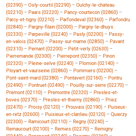
(02390)
–
Osly-courtil (02290)
–
Oulchy-le-chateau
(02210)
–
Paars (02220)
–
Pancy-courtecon (02860)
–
Parcy-et-tigny (02210)
–
Parfondeval (02360)
–
Parfondru
(02840)
–
Pargny-filain (02000)
–
Pargny-la-dhuys
(02330)
–
Parpeville (02240)
–
Pasly (02200)
–
Passy-
en-valois (02470)
–
Passy-sur-marne (02850)
–
Pavant
(02310)
–
Pernant (02200)
–
Petit-verly (02630)
–
Pierremande (02300)
–
Pierrepont (02350)
–
Pinon
(02320)
–
Pleine-selve (02240)
–
Plomion (02140)
–
Ployart-et-vaurseine (02860)
–
Pommiers (02200)
–
Pont-saint-mard (02380)
–
Pontavert (02160)
–
Pontru
(02490)
–
Pontruet (02490)
–
Pouilly-sur-serre (02270)
–
Premont (02110)
–
Premontre (02320)
–
Presles-et-
boves (02370)
–
Presles-et-thierny (02860)
–
Priez
(02470)
–
Proisy (02120)
–
Prouvais (02190)
–
Puiseux-
en-retz (02600)
–
Puisieux-et-clanlieu (02120)
–
Quierzy
(02300)
–
Ramicourt (02110)
–
Regny (02240)
–
Remaucourt (02100)
–
Remies (02270)
–
Remigny