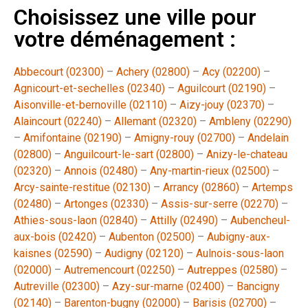
Choisissez une ville pour
votre déménagement :
Abbecourt (02300)
–
Achery (02800)
–
Acy (02200)
–
Agnicourt-et-sechelles (02340)
–
Aguilcourt (02190)
–
Aisonville-et-bernoville (02110)
–
Aizy-jouy (02370)
–
Alaincourt (02240)
–
Allemant (02320)
–
Ambleny (02290)
–
Amifontaine (02190)
–
Amigny-rouy (02700)
–
Andelain
(02800)
–
Anguilcourt-le-sart (02800)
–
Anizy-le-chateau
(02320)
–
Annois (02480)
–
Any-martin-rieux (02500)
–
Arcy-sainte-restitue (02130)
–
Arrancy (02860)
–
Artemps
(02480)
–
Artonges (02330)
–
Assis-sur-serre (02270)
–
Athies-sous-laon (02840)
–
Attilly (02490)
–
Aubencheul-
aux-bois (02420)
–
Aubenton (02500)
–
Aubigny-aux-
kaisnes (02590)
–
Audigny (02120)
–
Aulnois-sous-laon
(02000)
–
Autremencourt (02250)
–
Autreppes (02580)
–
Autreville (02300)
–
Azy-sur-marne (02400)
–
Bancigny
(02140)
–
Barenton-bugny (02000)
–
Barisis (02700)
–