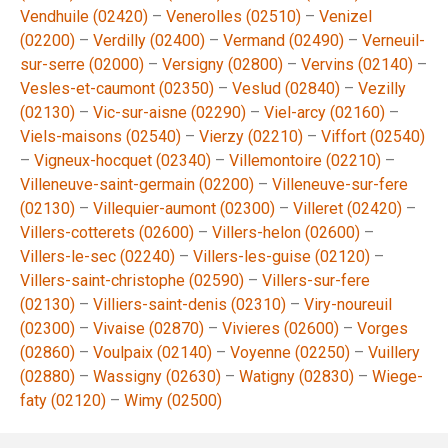
Vendhuile (02420)
–
Venerolles (02510)
–
Venizel
(02200)
–
Verdilly (02400)
–
Vermand (02490)
–
Verneuil-
sur-serre (02000)
–
Versigny (02800)
–
Vervins (02140)
–
Vesles-et-caumont (02350)
–
Veslud (02840)
–
Vezilly
(02130)
–
Vic-sur-aisne (02290)
–
Viel-arcy (02160)
–
Viels-maisons (02540)
–
Vierzy (02210)
–
Viffort (02540)
–
Vigneux-hocquet (02340)
–
Villemontoire (02210)
–
Villeneuve-saint-germain (02200)
–
Villeneuve-sur-fere
(02130)
–
Villequier-aumont (02300)
–
Villeret (02420)
–
Villers-cotterets (02600)
–
Villers-helon (02600)
–
Villers-le-sec (02240)
–
Villers-les-guise (02120)
–
Villers-saint-christophe (02590)
–
Villers-sur-fere
(02130)
–
Villiers-saint-denis (02310)
–
Viry-noureuil
(02300)
–
Vivaise (02870)
–
Vivieres (02600)
–
Vorges
(02860)
–
Voulpaix (02140)
–
Voyenne (02250)
–
Vuillery
(02880)
–
Wassigny (02630)
–
Watigny (02830)
–
Wiege-
faty (02120)
–
Wimy (02500)