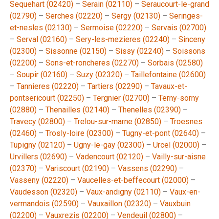
Sequehart (02420)
–
Serain (02110)
–
Seraucourt-le-grand
(02790)
–
Serches (02220)
–
Sergy (02130)
–
Seringes-
et-nesles (02130)
–
Sermoise (02220)
–
Servais (02700)
–
Serval (02160)
–
Sery-les-mezieres (02240)
–
Sinceny
(02300)
–
Sissonne (02150)
–
Sissy (02240)
–
Soissons
(02200)
–
Sons-et-roncheres (02270)
–
Sorbais (02580)
–
Soupir (02160)
–
Suzy (02320)
–
Taillefontaine (02600)
–
Tannieres (02220)
–
Tartiers (02290)
–
Tavaux-et-
pontsericourt (02250)
–
Tergnier (02700)
–
Terny-sorny
(02880)
–
Thenailles (02140)
–
Thenelles (02390)
–
Travecy (02800)
–
Trelou-sur-marne (02850)
–
Troesnes
(02460)
–
Trosly-loire (02300)
–
Tugny-et-pont (02640)
–
Tupigny (02120)
–
Ugny-le-gay (02300)
–
Urcel (02000)
–
Urvillers (02690)
–
Vadencourt (02120)
–
Vailly-sur-aisne
(02370)
–
Variscourt (02190)
–
Vassens (02290)
–
Vasseny (02220)
–
Vaucelles-et-beffecourt (02000)
–
Vaudesson (02320)
–
Vaux-andigny (02110)
–
Vaux-en-
vermandois (02590)
–
Vauxaillon (02320)
–
Vauxbuin
(02200)
–
Vauxrezis (02200)
–
Vendeuil (02800)
–