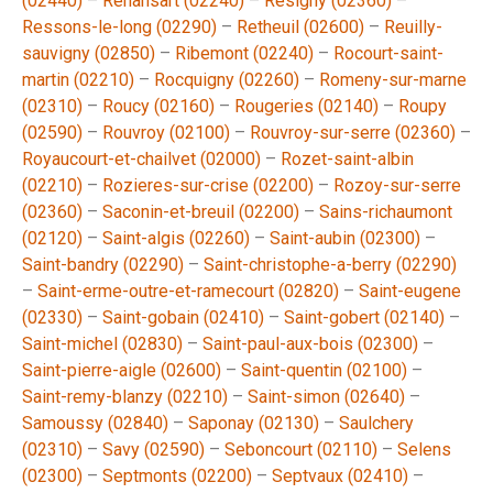
(02440)
–
Renansart (02240)
–
Resigny (02360)
–
Ressons-le-long (02290)
–
Retheuil (02600)
–
Reuilly-
sauvigny (02850)
–
Ribemont (02240)
–
Rocourt-saint-
martin (02210)
–
Rocquigny (02260)
–
Romeny-sur-marne
(02310)
–
Roucy (02160)
–
Rougeries (02140)
–
Roupy
(02590)
–
Rouvroy (02100)
–
Rouvroy-sur-serre (02360)
–
Royaucourt-et-chailvet (02000)
–
Rozet-saint-albin
(02210)
–
Rozieres-sur-crise (02200)
–
Rozoy-sur-serre
(02360)
–
Saconin-et-breuil (02200)
–
Sains-richaumont
(02120)
–
Saint-algis (02260)
–
Saint-aubin (02300)
–
Saint-bandry (02290)
–
Saint-christophe-a-berry (02290)
–
Saint-erme-outre-et-ramecourt (02820)
–
Saint-eugene
(02330)
–
Saint-gobain (02410)
–
Saint-gobert (02140)
–
Saint-michel (02830)
–
Saint-paul-aux-bois (02300)
–
Saint-pierre-aigle (02600)
–
Saint-quentin (02100)
–
Saint-remy-blanzy (02210)
–
Saint-simon (02640)
–
Samoussy (02840)
–
Saponay (02130)
–
Saulchery
(02310)
–
Savy (02590)
–
Seboncourt (02110)
–
Selens
(02300)
–
Septmonts (02200)
–
Septvaux (02410)
–