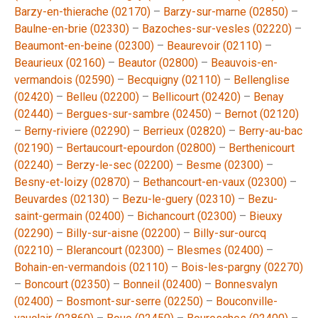
Barzy-en-thierache (02170)
–
Barzy-sur-marne (02850)
–
Baulne-en-brie (02330)
–
Bazoches-sur-vesles (02220)
–
Beaumont-en-beine (02300)
–
Beaurevoir (02110)
–
Beaurieux (02160)
–
Beautor (02800)
–
Beauvois-en-
vermandois (02590)
–
Becquigny (02110)
–
Bellenglise
(02420)
–
Belleu (02200)
–
Bellicourt (02420)
–
Benay
(02440)
–
Bergues-sur-sambre (02450)
–
Bernot (02120)
–
Berny-riviere (02290)
–
Berrieux (02820)
–
Berry-au-bac
(02190)
–
Bertaucourt-epourdon (02800)
–
Berthenicourt
(02240)
–
Berzy-le-sec (02200)
–
Besme (02300)
–
Besny-et-loizy (02870)
–
Bethancourt-en-vaux (02300)
–
Beuvardes (02130)
–
Bezu-le-guery (02310)
–
Bezu-
saint-germain (02400)
–
Bichancourt (02300)
–
Bieuxy
(02290)
–
Billy-sur-aisne (02200)
–
Billy-sur-ourcq
(02210)
–
Blerancourt (02300)
–
Blesmes (02400)
–
Bohain-en-vermandois (02110)
–
Bois-les-pargny (02270)
–
Boncourt (02350)
–
Bonneil (02400)
–
Bonnesvalyn
(02400)
–
Bosmont-sur-serre (02250)
–
Bouconville-