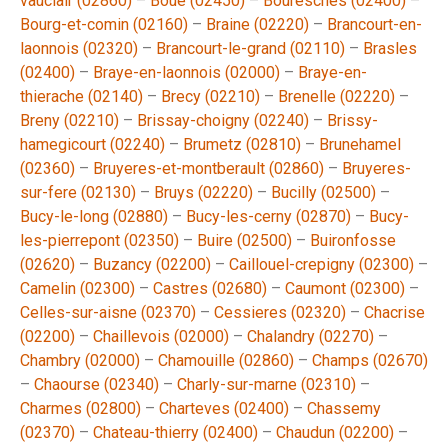
vauclair (02860)
–
Boue (02450)
–
Bouresches (02400)
–
Bourg-et-comin (02160)
–
Braine (02220)
–
Brancourt-en-
laonnois (02320)
–
Brancourt-le-grand (02110)
–
Brasles
(02400)
–
Braye-en-laonnois (02000)
–
Braye-en-
thierache (02140)
–
Brecy (02210)
–
Brenelle (02220)
–
Breny (02210)
–
Brissay-choigny (02240)
–
Brissy-
hamegicourt (02240)
–
Brumetz (02810)
–
Brunehamel
(02360)
–
Bruyeres-et-montberault (02860)
–
Bruyeres-
sur-fere (02130)
–
Bruys (02220)
–
Bucilly (02500)
–
Bucy-le-long (02880)
–
Bucy-les-cerny (02870)
–
Bucy-
les-pierrepont (02350)
–
Buire (02500)
–
Buironfosse
(02620)
–
Buzancy (02200)
–
Caillouel-crepigny (02300)
–
Camelin (02300)
–
Castres (02680)
–
Caumont (02300)
–
Celles-sur-aisne (02370)
–
Cessieres (02320)
–
Chacrise
(02200)
–
Chaillevois (02000)
–
Chalandry (02270)
–
Chambry (02000)
–
Chamouille (02860)
–
Champs (02670)
–
Chaourse (02340)
–
Charly-sur-marne (02310)
–
Charmes (02800)
–
Charteves (02400)
–
Chassemy
(02370)
–
Chateau-thierry (02400)
–
Chaudun (02200)
–