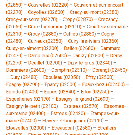
(02850)
–
Couvrelles (02220)
–
Couvron-et-aumencourt
(02270)
–
Coyolles (02600)
–
Crecy-au-mont (02380)
–
Crecy-sur-serre (02270)
–
Crepy (02870)
–
Crezancy
(02650)
–
Croix-fonsomme (02110)
–
Crouttes-sur-marne
(02310)
–
Crouy (02880)
–
Cuffies (02880)
–
Cugny
(02480)
–
Cuirieux (02350)
–
Cuiry-les-iviers (02360)
–
Cuisy-en-almont (02200)
–
Dallon (02680)
–
Dammard
(02470)
–
Dampleux (02600)
–
Danizy (02800)
–
Dercy
(02270)
–
Deuillet (02700)
–
Dizy-le-gros (02340)
–
Dommiers (02600)
–
Domptin (02310)
–
Dorengt (02450)
–
Dury (02480)
–
Ebouleau (02350)
–
Effry (02500)
–
Epagny (02290)
–
Eparcy (02500)
–
Epaux-bezu (02400)
–
Epieds (02400)
–
Eppes (02840)
–
Erlon (02250)
–
Esqueheries (02170)
–
Essigny-le-grand (02690)
–
Essigny-le-petit (02100)
–
Essises (02570)
–
Essomes-
sur-marne (02400)
–
Estrees (02420)
–
Etampes-sur-
marne (02400)
–
Etaves-et-bocquiaux (02110)
–
Etouvelles (02000)
–
Etreaupont (02580)
–
Etreillers