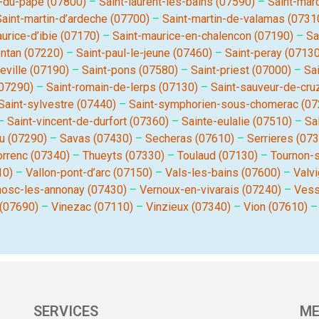
t-du-pape (07800)
–
Saint-laurent-les-bains (07590)
–
Saint-mar
Saint-martin-d’ardeche (07700)
–
Saint-martin-de-valamas (0731
urice-d’ibie (07170)
–
Saint-maurice-en-chalencon (07190)
–
Sa
ntan (07220)
–
Saint-paul-le-jeune (07460)
–
Saint-peray (07130
reville (07190)
–
Saint-pons (07580)
–
Saint-priest (07000)
–
Sai
(07290)
–
Saint-romain-de-lerps (07130)
–
Saint-sauveur-de-cru
Saint-sylvestre (07440)
–
Saint-symphorien-sous-chomerac (07
–
Saint-vincent-de-durfort (07360)
–
Sainte-eulalie (07510)
–
Sa
eu (07290)
–
Savas (07430)
–
Secheras (07610)
–
Serrieres (07
orrenc (07340)
–
Thueyts (07330)
–
Toulaud (07130)
–
Tournon-s
10)
–
Vallon-pont-d’arc (07150)
–
Vals-les-bains (07600)
–
Valv
nosc-les-annonay (07430)
–
Vernoux-en-vivarais (07240)
–
Vess
 (07690)
–
Vinezac (07110)
–
Vinzieux (07340)
–
Vion (07610)
SERVICES
ME