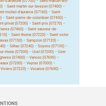
cel-d’ardeche (07700)
–
Saint-marcel-les-
0)
–
Saint-martin-sur-lavezon (07400)
–
int-michel-d’aurance (07160)
–
Saint-
)
–
Saint-pierre-de-colombier (07450)
–
nt-privat (07200)
–
Saint-prix (07270)
–
zieres (07460)
–
Saint-sauveur-de-
210)
–
Saint-thome (07220)
–
Saint-victor
lavas (07150)
–
Sampzon (07120)
–
340)
–
Silhac (07240)
–
Soyons (07130)
–
ur-rhone (07300)
–
Ucel (07200)
–
Uzer
igneres (07400)
–
Vanosc (07690)
–
eaux (07200)
–
Veyras (07000)
–
–
Viviers (07220)
–
Vocance (07690)
–
NTIONS