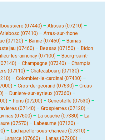
lboussiere (07440)
–
Alissas (07210)
–
Arlebosc (07410)
–
Arras-sur-rhone
uc (07120)
–
Banne (07460)
–
Barnas
asteljau (07460)
–
Bessas (07150)
–
Bidon
lieu-les-annonay (07100)
–
Bourg-saint-
(07140)
–
Champagne (07340)
–
Champis
ers (07110)
–
Chateaubourg (07130)
–
7210)
–
Colombier-le-cardinal (07430)
–
7000)
–
Cros-de-georand (07630)
–
Cruas
0)
–
Duniere-sur-eyrieux (07360)
–
000)
–
Fons (07200)
–
Genestelle (07530)
–
ravieres (07140)
–
Grospierres (07120)
–
uvinas (07600)
–
La souche (07380)
–
La
daure (07570)
–
Labeaume (07120)
–
00)
–
Lachapelle-sous-chaneac (07310)
–
–
Lanarce (07660)
–
Lanas (07200)
–