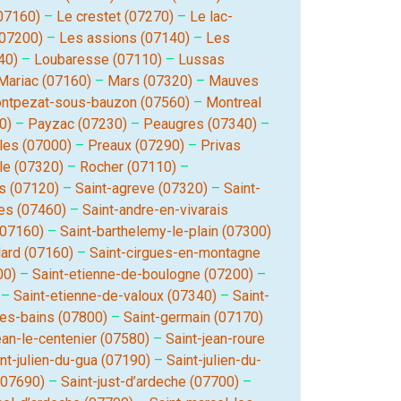
(07160)
–
Le crestet (07270)
–
Le lac-
(07200)
–
Les assions (07140)
–
Les
40)
–
Loubaresse (07110)
–
Lussas
Mariac (07160)
–
Mars (07320)
–
Mauves
ntpezat-sous-bauzon (07560)
–
Montreal
0)
–
Payzac (07230)
–
Peaugres (07340)
–
les (07000)
–
Preaux (07290)
–
Privas
le (07320)
–
Rocher (07110)
–
 (07120)
–
Saint-agreve (07320)
–
Saint-
res (07460)
–
Saint-andre-en-vivarais
(07160)
–
Saint-barthelemy-le-plain (07300)
lard (07160)
–
Saint-cirgues-en-montagne
00)
–
Saint-etienne-de-boulogne (07200)
–
–
Saint-etienne-de-valoux (07340)
–
Saint-
les-bains (07800)
–
Saint-germain (07170)
ean-le-centenier (07580)
–
Saint-jean-roure
nt-julien-du-gua (07190)
–
Saint-julien-du-
(07690)
–
Saint-just-d’ardeche (07700)
–