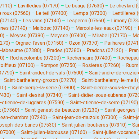
07110)
–
Lavilledieu (07170)
–
Le beage (07630)
–
Le cheylard 
e roux (07560)
–
Le teil (07400)
–
Lemps (07300)
–
Lentilleres 
 (07140)
–
Les vans (07140)
–
Lesperon (07660)
–
Limony (073
hines (07140)
–
Malbosc (07140)
–
Marcols-les-eaux (07190)
–
0)
–
Meyras (07380)
–
Meysse (07400)
–
Mirabel (07170)
–
Mo
7270)
–
Orgnac-l’aven (07150)
–
Ozon (07370)
–
Pailhares (0741
-labeaume (07380)
–
Prades (07380)
–
Pradons (07120)
–
Pran
0)
–
Rochecolombe (07200)
–
Rochemaure (07400)
–
Rochepau
oiffieux (07100)
–
Rompon (07250)
–
Rosieres (07260)
–
Ruoms
(07790)
–
Saint-andeol-de-vals (07600)
–
Saint-andre-de-cruzie
–
Saint-barthelemy-grozon (07270)
–
Saint-barthelemy-le-meil 
10)
–
Saint-cierge-la-serre (07800)
–
Saint-cierge-sous-le-chey
7430)
–
Saint-desirat (07340)
–
Saint-didier-sous-aubenas (072
t-etienne-de-lugdares (07590)
–
Saint-etienne-de-serre (07190)
x (07360)
–
Saint-genest-de-beauzon (07230)
–
Saint-georges-
-jean-chambre (07240)
–
Saint-jean-de-muzols (07300)
–
Saint-j
joseph-des-bancs (07530)
–
Saint-julien-boutieres (07310)
–
Sai
 (07000)
–
Saint-julien-labrousse (07160)
–
Saint-julien-vocance 