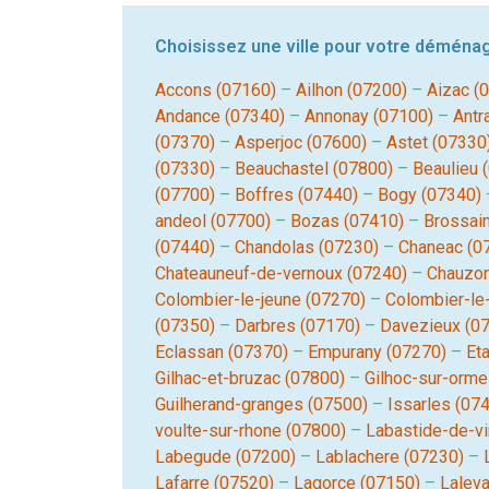
Choisissez une ville pour votre déména
Accons (07160)
–
Ailhon (07200)
–
Aizac (
Andance (07340)
–
Annonay (07100)
–
Antr
(07370)
–
Asperjoc (07600)
–
Astet (07330
(07330)
–
Beauchastel (07800)
–
Beaulieu 
(07700)
–
Boffres (07440)
–
Bogy (07340)
andeol (07700)
–
Bozas (07410)
–
Brossai
(07440)
–
Chandolas (07230)
–
Chaneac (0
Chateauneuf-de-vernoux (07240)
–
Chauzon
Colombier-le-jeune (07270)
–
Colombier-le
(07350)
–
Darbres (07170)
–
Davezieux (0
Eclassan (07370)
–
Empurany (07270)
–
Et
Gilhac-et-bruzac (07800)
–
Gilhoc-sur-orme
Guilherand-granges (07500)
–
Issarles (07
voulte-sur-rhone (07800)
–
Labastide-de-vi
Labegude (07200)
–
Lablachere (07230)
–
Lafarre (07520)
–
Lagorce (07150)
–
Lalev