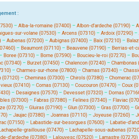
gement :
07530)
–
Alba-la-romaine (07400)
–
Albon-d’ardeche (07190)
–
A
aigues-sur-volane (07530)
–
Arcens (07310)
–
Ardoix (07290)
–
)
–
Aubenas (07200)
–
Aubignas (07400)
–
Baix (07210)
–
Balaz
(07460)
–
Beaumont (07110)
–
Beauvene (07190)
–
Berrias-et-c
–
Boree (07310)
–
Borne (07590)
–
Boucieu-le-roi (07270)
–
Bou
nc (07340)
–
Burzet (07450)
–
Chalencon (07240)
–
Chambonas 
7310)
–
Charmes-sur-rhone (07800)
–
Charnas (07340)
–
Chassi
 (07120)
–
Cheminas (07300)
–
Chirols (07380)
–
Chomerac (0
-vieux (07410)
–
Cornas (07130)
–
Coucouron (07470)
–
Coux (0
7430)
–
Desaignes (07570)
–
Devesset (07320)
–
Dornas (0716
ables (07300)
–
Fabras (07380)
–
Felines (07340)
–
Flaviac (07
ze (07270)
–
Gluiras (07190)
–
Glun (07300)
–
Gras (07700)
–
G
470)
–
Jaujac (07380)
–
Joannas (07110)
–
Joyeuse (07260)
–
J
rac (07150)
–
Labastide-sur-besorgues (07600)
–
Labatie-d’an
Lachapelle-graillouse (07470)
–
Lachapelle-sous-aubenas (072
ade-d’ardeche (07380)
–
Lalouvesc (07520)
–
Lamastre (07270)