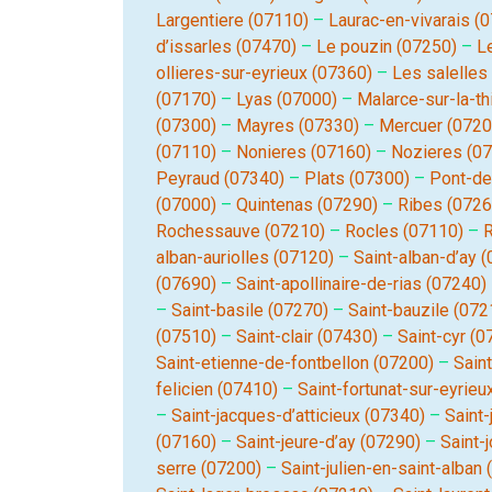
Largentiere (07110)
–
Laurac-en-vivarais (
d’issarles (07470)
–
Le pouzin (07250)
–
L
ollieres-sur-eyrieux (07360)
–
Les salelles
(07170)
–
Lyas (07000)
–
Malarce-sur-la-t
(07300)
–
Mayres (07330)
–
Mercuer (0720
(07110)
–
Nonieres (07160)
–
Nozieres (0
Peyraud (07340)
–
Plats (07300)
–
Pont-de
(07000)
–
Quintenas (07290)
–
Ribes (0726
Rochessauve (07210)
–
Rocles (07110)
–
R
alban-auriolles (07120)
–
Saint-alban-d’ay 
(07690)
–
Saint-apollinaire-de-rias (07240)
–
Saint-basile (07270)
–
Saint-bauzile (072
(07510)
–
Saint-clair (07430)
–
Saint-cyr (0
Saint-etienne-de-fontbellon (07200)
–
Sain
felicien (07410)
–
Saint-fortunat-sur-eyrieu
–
Saint-jacques-d’atticieux (07340)
–
Saint
(07160)
–
Saint-jeure-d’ay (07290)
–
Saint-
serre (07200)
–
Saint-julien-en-saint-alban