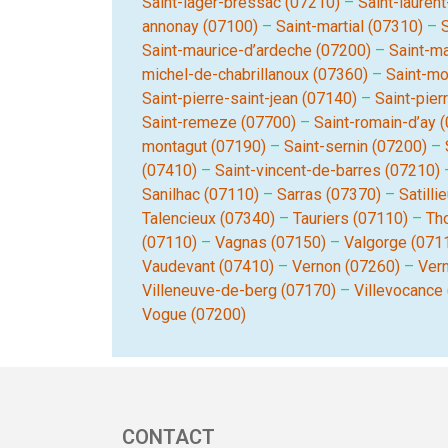
Saint-lager-bressac (07210)
–
Saint-lauren
annonay (07100)
–
Saint-martial (07310)
–
Saint-maurice-d’ardeche (07200)
–
Saint-ma
michel-de-chabrillanoux (07360)
–
Saint-mo
Saint-pierre-saint-jean (07140)
–
Saint-pier
Saint-remeze (07700)
–
Saint-romain-d’ay 
montagut (07190)
–
Saint-sernin (07200)
–
(07410)
–
Saint-vincent-de-barres (07210)
Sanilhac (07110)
–
Sarras (07370)
–
Satilli
Talencieux (07340)
–
Tauriers (07110)
–
Th
(07110)
–
Vagnas (07150)
–
Valgorge (071
Vaudevant (07410)
–
Vernon (07260)
–
Ver
Villeneuve-de-berg (07170)
–
Villevocance
Vogue (07200)
CONTACT