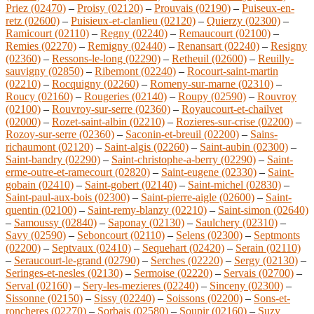
Priez (02470)
–
Proisy (02120)
–
Prouvais (02190)
–
Puiseux-en-
retz (02600)
–
Puisieux-et-clanlieu (02120)
–
Quierzy (02300)
–
Ramicourt (02110)
–
Regny (02240)
–
Remaucourt (02100)
–
Remies (02270)
–
Remigny (02440)
–
Renansart (02240)
–
Resigny
(02360)
–
Ressons-le-long (02290)
–
Retheuil (02600)
–
Reuilly-
sauvigny (02850)
–
Ribemont (02240)
–
Rocourt-saint-martin
(02210)
–
Rocquigny (02260)
–
Romeny-sur-marne (02310)
–
Roucy (02160)
–
Rougeries (02140)
–
Roupy (02590)
–
Rouvroy
(02100)
–
Rouvroy-sur-serre (02360)
–
Royaucourt-et-chailvet
(02000)
–
Rozet-saint-albin (02210)
–
Rozieres-sur-crise (02200)
–
Rozoy-sur-serre (02360)
–
Saconin-et-breuil (02200)
–
Sains-
richaumont (02120)
–
Saint-algis (02260)
–
Saint-aubin (02300)
–
Saint-bandry (02290)
–
Saint-christophe-a-berry (02290)
–
Saint-
erme-outre-et-ramecourt (02820)
–
Saint-eugene (02330)
–
Saint-
gobain (02410)
–
Saint-gobert (02140)
–
Saint-michel (02830)
–
Saint-paul-aux-bois (02300)
–
Saint-pierre-aigle (02600)
–
Saint-
quentin (02100)
–
Saint-remy-blanzy (02210)
–
Saint-simon (02640)
–
Samoussy (02840)
–
Saponay (02130)
–
Saulchery (02310)
–
Savy (02590)
–
Seboncourt (02110)
–
Selens (02300)
–
Septmonts
(02200)
–
Septvaux (02410)
–
Sequehart (02420)
–
Serain (02110)
–
Seraucourt-le-grand (02790)
–
Serches (02220)
–
Sergy (02130)
–
Seringes-et-nesles (02130)
–
Sermoise (02220)
–
Servais (02700)
–
Serval (02160)
–
Sery-les-mezieres (02240)
–
Sinceny (02300)
–
Sissonne (02150)
–
Sissy (02240)
–
Soissons (02200)
–
Sons-et-
roncheres (02270)
–
Sorbais (02580)
–
Soupir (02160)
–
Suzy