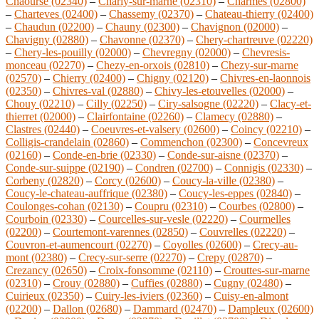
Chaourse (02340)
–
Charly-sur-marne (02310)
–
Charmes (02800)
–
Charteves (02400)
–
Chassemy (02370)
–
Chateau-thierry (02400)
–
Chaudun (02200)
–
Chauny (02300)
–
Chavignon (02000)
–
Chavigny (02880)
–
Chavonne (02370)
–
Chery-chartreuve (02220)
–
Chery-les-pouilly (02000)
–
Chevregny (02000)
–
Chevresis-
monceau (02270)
–
Chezy-en-orxois (02810)
–
Chezy-sur-marne
(02570)
–
Chierry (02400)
–
Chigny (02120)
–
Chivres-en-laonnois
(02350)
–
Chivres-val (02880)
–
Chivy-les-etouvelles (02000)
–
Chouy (02210)
–
Cilly (02250)
–
Ciry-salsogne (02220)
–
Clacy-et-
thierret (02000)
–
Clairfontaine (02260)
–
Clamecy (02880)
–
Clastres (02440)
–
Coeuvres-et-valsery (02600)
–
Coincy (02210)
–
Colligis-crandelain (02860)
–
Commenchon (02300)
–
Concevreux
(02160)
–
Conde-en-brie (02330)
–
Conde-sur-aisne (02370)
–
Conde-sur-suippe (02190)
–
Condren (02700)
–
Connigis (02330)
–
Corbeny (02820)
–
Corcy (02600)
–
Coucy-la-ville (02380)
–
Coucy-le-chateau-auffrique (02380)
–
Coucy-les-eppes (02840)
–
Coulonges-cohan (02130)
–
Coupru (02310)
–
Courbes (02800)
–
Courboin (02330)
–
Courcelles-sur-vesle (02220)
–
Courmelles
(02200)
–
Courtemont-varennes (02850)
–
Couvrelles (02220)
–
Couvron-et-aumencourt (02270)
–
Coyolles (02600)
–
Crecy-au-
mont (02380)
–
Crecy-sur-serre (02270)
–
Crepy (02870)
–
Crezancy (02650)
–
Croix-fonsomme (02110)
–
Crouttes-sur-marne
(02310)
–
Crouy (02880)
–
Cuffies (02880)
–
Cugny (02480)
–
Cuirieux (02350)
–
Cuiry-les-iviers (02360)
–
Cuisy-en-almont
(02200)
–
Dallon (02680)
–
Dammard (02470)
–
Dampleux (02600)