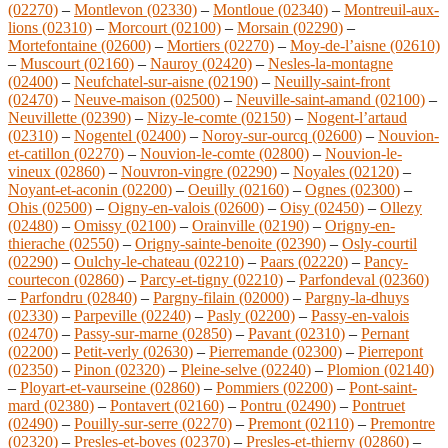
(02270)
–
Montlevon (02330)
–
Montloue (02340)
–
Montreuil-aux-
lions (02310)
–
Morcourt (02100)
–
Morsain (02290)
–
Mortefontaine (02600)
–
Mortiers (02270)
–
Moy-de-l’aisne (02610)
–
Muscourt (02160)
–
Nauroy (02420)
–
Nesles-la-montagne
(02400)
–
Neufchatel-sur-aisne (02190)
–
Neuilly-saint-front
(02470)
–
Neuve-maison (02500)
–
Neuville-saint-amand (02100)
–
Neuvillette (02390)
–
Nizy-le-comte (02150)
–
Nogent-l’artaud
(02310)
–
Nogentel (02400)
–
Noroy-sur-ourcq (02600)
–
Nouvion-
et-catillon (02270)
–
Nouvion-le-comte (02800)
–
Nouvion-le-
vineux (02860)
–
Nouvron-vingre (02290)
–
Noyales (02120)
–
Noyant-et-aconin (02200)
–
Oeuilly (02160)
–
Ognes (02300)
–
Ohis (02500)
–
Oigny-en-valois (02600)
–
Oisy (02450)
–
Ollezy
(02480)
–
Omissy (02100)
–
Orainville (02190)
–
Origny-en-
thierache (02550)
–
Origny-sainte-benoite (02390)
–
Osly-courtil
(02290)
–
Oulchy-le-chateau (02210)
–
Paars (02220)
–
Pancy-
courtecon (02860)
–
Parcy-et-tigny (02210)
–
Parfondeval (02360)
–
Parfondru (02840)
–
Pargny-filain (02000)
–
Pargny-la-dhuys
(02330)
–
Parpeville (02240)
–
Pasly (02200)
–
Passy-en-valois
(02470)
–
Passy-sur-marne (02850)
–
Pavant (02310)
–
Pernant
(02200)
–
Petit-verly (02630)
–
Pierremande (02300)
–
Pierrepont
(02350)
–
Pinon (02320)
–
Pleine-selve (02240)
–
Plomion (02140)
–
Ployart-et-vaurseine (02860)
–
Pommiers (02200)
–
Pont-saint-
mard (02380)
–
Pontavert (02160)
–
Pontru (02490)
–
Pontruet
(02490)
–
Pouilly-sur-serre (02270)
–
Premont (02110)
–
Premontre
(02320)
–
Presles-et-boves (02370)
–
Presles-et-thierny (02860)
–