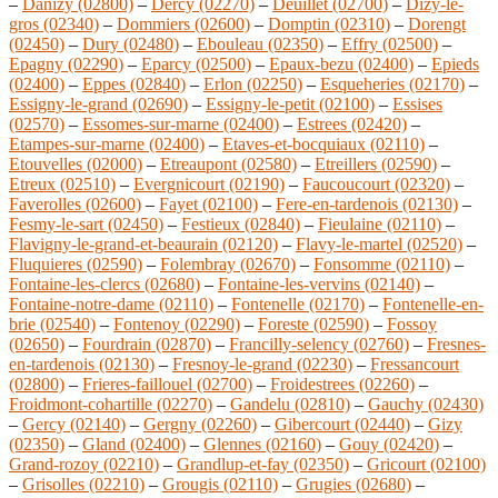
–
Danizy (02800)
–
Dercy (02270)
–
Deuillet (02700)
–
Dizy-le-
gros (02340)
–
Dommiers (02600)
–
Domptin (02310)
–
Dorengt
(02450)
–
Dury (02480)
–
Ebouleau (02350)
–
Effry (02500)
–
Epagny (02290)
–
Eparcy (02500)
–
Epaux-bezu (02400)
–
Epieds
(02400)
–
Eppes (02840)
–
Erlon (02250)
–
Esqueheries (02170)
–
Essigny-le-grand (02690)
–
Essigny-le-petit (02100)
–
Essises
(02570)
–
Essomes-sur-marne (02400)
–
Estrees (02420)
–
Etampes-sur-marne (02400)
–
Etaves-et-bocquiaux (02110)
–
Etouvelles (02000)
–
Etreaupont (02580)
–
Etreillers (02590)
–
Etreux (02510)
–
Evergnicourt (02190)
–
Faucoucourt (02320)
–
Faverolles (02600)
–
Fayet (02100)
–
Fere-en-tardenois (02130)
–
Fesmy-le-sart (02450)
–
Festieux (02840)
–
Fieulaine (02110)
–
Flavigny-le-grand-et-beaurain (02120)
–
Flavy-le-martel (02520)
–
Fluquieres (02590)
–
Folembray (02670)
–
Fonsomme (02110)
–
Fontaine-les-clercs (02680)
–
Fontaine-les-vervins (02140)
–
Fontaine-notre-dame (02110)
–
Fontenelle (02170)
–
Fontenelle-en-
brie (02540)
–
Fontenoy (02290)
–
Foreste (02590)
–
Fossoy
(02650)
–
Fourdrain (02870)
–
Francilly-selency (02760)
–
Fresnes-
en-tardenois (02130)
–
Fresnoy-le-grand (02230)
–
Fressancourt
(02800)
–
Frieres-faillouel (02700)
–
Froidestrees (02260)
–
Froidmont-cohartille (02270)
–
Gandelu (02810)
–
Gauchy (02430)
–
Gercy (02140)
–
Gergny (02260)
–
Gibercourt (02440)
–
Gizy
(02350)
–
Gland (02400)
–
Glennes (02160)
–
Gouy (02420)
–
Grand-rozoy (02210)
–
Grandlup-et-fay (02350)
–
Gricourt (02100)
–
Grisolles (02210)
–
Grougis (02110)
–
Grugies (02680)
–