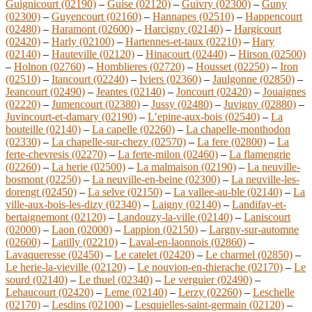
Guignicourt (02190)
–
Guise (02120)
–
Guivry (02300)
–
Guny
(02300)
–
Guyencourt (02160)
–
Hannapes (02510)
–
Happencourt
(02480)
–
Haramont (02600)
–
Harcigny (02140)
–
Hargicourt
(02420)
–
Harly (02100)
–
Hartennes-et-taux (02210)
–
Hary
(02140)
–
Hauteville (02120)
–
Hinacourt (02440)
–
Hirson (02500)
–
Holnon (02760)
–
Homblieres (02720)
–
Housset (02250)
–
Iron
(02510)
–
Itancourt (02240)
–
Iviers (02360)
–
Jaulgonne (02850)
–
Jeancourt (02490)
–
Jeantes (02140)
–
Joncourt (02420)
–
Jouaignes
(02220)
–
Jumencourt (02380)
–
Jussy (02480)
–
Juvigny (02880)
–
Juvincourt-et-damary (02190)
–
L’epine-aux-bois (02540)
–
La
bouteille (02140)
–
La capelle (02260)
–
La chapelle-monthodon
(02330)
–
La chapelle-sur-chezy (02570)
–
La fere (02800)
–
La
ferte-chevresis (02270)
–
La ferte-milon (02460)
–
La flamengrie
(02260)
–
La herie (02500)
–
La malmaison (02190)
–
La neuville-
bosmont (02250)
–
La neuville-en-beine (02300)
–
La neuville-les-
dorengt (02450)
–
La selve (02150)
–
La vallee-au-ble (02140)
–
La
ville-aux-bois-les-dizy (02340)
–
Laigny (02140)
–
Landifay-et-
bertaignemont (02120)
–
Landouzy-la-ville (02140)
–
Laniscourt
(02000)
–
Laon (02000)
–
Lappion (02150)
–
Largny-sur-automne
(02600)
–
Latilly (02210)
–
Laval-en-laonnois (02860)
–
Lavaqueresse (02450)
–
Le catelet (02420)
–
Le charmel (02850)
–
Le herie-la-vieville (02120)
–
Le nouvion-en-thierache (02170)
–
Le
sourd (02140)
–
Le thuel (02340)
–
Le verguier (02490)
–
Lehaucourt (02420)
–
Leme (02140)
–
Lerzy (02260)
–
Leschelle
(02170)
–
Lesdins (02100)
–
Lesquielles-saint-germain (02120)
–