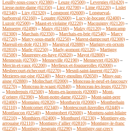
Leuilly-sous-coucy (02380)
–
Leuze (02500)
–
Levergies (02420)
–
Liesse-notre-dame (02350)
–
Liez (02700)
–
Lime (02220)
–
Lislet
(02340)
–
Lizy (02320)
–
Longpont (02600)
–
Longueval-
barbonval (02160)
–
Louatre (02600)
–
Lucy-le-bocage (02400)
–
Luzoir (02500)
–
Maast-et-violaine (02220)
–
Macquigny (02120)
–
Maissemy (02490)
–
Maizy (02160)
–
Malzy (02120)
–
Manicamp
(02300)
–
Marchais (02350)
–
Marchais-en-brie (02540)
–
Marcy
(02720)
–
Marcy-sous-marle (02250)
–
Marest-dampcourt (02300)
–
Mareuil-en-dole (02130)
–
Margival (02880)
–
Marigny-en-orxois
(02810)
–
Marle (02250)
–
Marly-gomont (02120)
–
Martigny
(02500)
–
Mauregny-en-haye (02820)
–
Mayot (02800)
–
Mennessis (02700)
–
Menneville (02190)
–
Mennevret (02630)
–
Mercin-et-vaux (02200)
–
Merlieux-et-fouquerolles (02000)
–
Mesbrecourt-richecourt (02270)
–
Mesnil-saint-laurent (02720)
–
Mezieres-sur-oise (02240)
–
Mezy-moulins (02650)
–
Missy-sur-
aisne (02880)
–
Molinchart (02000)
–
Monceau-le-neuf-et-faucouzy
(02270)
–
Monceau-le-waast (02840)
–
Monceau-les-leups (02270)
–
Mondrepuis (02500)
–
Mons-en-laonnois (02000)
–
Mont-
d’origny (02390)
–
Mont-notre-dame (02220)
–
Mont-saint-pere
(02400)
–
Montaigu (02820)
–
Montbavin (02000)
–
Montbrehain
(02110)
–
Montcornet (02340)
–
Montescourt-lizerolles (02440)
–
Montfaucon (02540)
–
Montgobert (02600)
–
Montgru-saint-hilaire
(02210)
–
Monthiers (02400)
–
Monthurel (02330)
–
Montigny-en-
arrouaise (02110)
–
Montigny-l’allier (02810)
–
Montigny-le-franc
(02250)
–
Montigny-lengrain (02290)
–
Montigny-sur-crecy