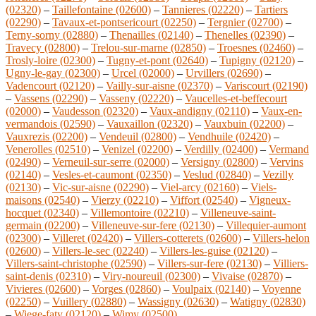
(02320)
–
Taillefontaine (02600)
–
Tannieres (02220)
–
Tartiers
(02290)
–
Tavaux-et-pontsericourt (02250)
–
Tergnier (02700)
–
Terny-sorny (02880)
–
Thenailles (02140)
–
Thenelles (02390)
–
Travecy (02800)
–
Trelou-sur-marne (02850)
–
Troesnes (02460)
–
Trosly-loire (02300)
–
Tugny-et-pont (02640)
–
Tupigny (02120)
–
Ugny-le-gay (02300)
–
Urcel (02000)
–
Urvillers (02690)
–
Vadencourt (02120)
–
Vailly-sur-aisne (02370)
–
Variscourt (02190)
–
Vassens (02290)
–
Vasseny (02220)
–
Vaucelles-et-beffecourt
(02000)
–
Vaudesson (02320)
–
Vaux-andigny (02110)
–
Vaux-en-
vermandois (02590)
–
Vauxaillon (02320)
–
Vauxbuin (02200)
–
Vauxrezis (02200)
–
Vendeuil (02800)
–
Vendhuile (02420)
–
Venerolles (02510)
–
Venizel (02200)
–
Verdilly (02400)
–
Vermand
(02490)
–
Verneuil-sur-serre (02000)
–
Versigny (02800)
–
Vervins
(02140)
–
Vesles-et-caumont (02350)
–
Veslud (02840)
–
Vezilly
(02130)
–
Vic-sur-aisne (02290)
–
Viel-arcy (02160)
–
Viels-
maisons (02540)
–
Vierzy (02210)
–
Viffort (02540)
–
Vigneux-
hocquet (02340)
–
Villemontoire (02210)
–
Villeneuve-saint-
germain (02200)
–
Villeneuve-sur-fere (02130)
–
Villequier-aumont
(02300)
–
Villeret (02420)
–
Villers-cotterets (02600)
–
Villers-helon
(02600)
–
Villers-le-sec (02240)
–
Villers-les-guise (02120)
–
Villers-saint-christophe (02590)
–
Villers-sur-fere (02130)
–
Villiers-
saint-denis (02310)
–
Viry-noureuil (02300)
–
Vivaise (02870)
–
Vivieres (02600)
–
Vorges (02860)
–
Voulpaix (02140)
–
Voyenne
(02250)
–
Vuillery (02880)
–
Wassigny (02630)
–
Watigny (02830)
–
Wiege-faty (02120)
–
Wimy (02500)