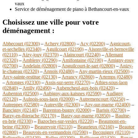
vaux
Service de déménagement de piano à Bethancourt-en-vaux
Choisissez une ville pour votre
déménagement :
Abbecourt (02300)
–
Achery (02800)
–
Acy (02200)
–
Agnicourt-
et-sechelles (02340)
–
Aguilcourt (02190)
–
Aisonville-et-bernoville
(02110)
–
Aizy-jouy (02370)
–
Alaincourt (02240)
–
Allemant
(02320)
–
Ambleny (02290)
–
Amifontaine (02190)
–
Amigny-rouy
(02700)
–
Andelain (02800)
–
Anguilcourt-le-sart (02800)
–
Anizy-
le-chateau (02320)
–
Annois (02480)
–
Any-martin-rieux (02500)
–
Arcy-sainte-restitue (02130)
–
Arrancy (02860)
–
Artemps (02480)
–
Artonges (02330)
–
Assis-sur-serre (02270)
–
Athies-sous-laon
(02840)
–
Attilly (02490)
–
Aubencheul-aux-bois (02420)
–
Aubenton (02500)
–
Aubigny-aux-kaisnes (02590)
–
Audigny
(02120)
–
Aulnois-sous-laon (02000)
–
Autremencourt (02250)
–
Autreppes (02580)
–
Autreville (02300)
–
Azy-sur-marne (02400)
–
Bancigny (02140)
–
Barenton-bugny (02000)
–
Barisis (02700)
–
Barzy-en-thierache (02170)
–
Barzy-sur-marne (02850)
–
Baulne-
en-brie (02330)
–
Bazoches-sur-vesles (02220)
–
Beaumont-en-
beine (02300)
–
Beaurevoir (02110)
–
Beaurieux (02160)
–
Beautor
(02800)
–
Beauvois-en-vermandois (02590)
–
Becquigny (02110)
–
Bellenglise (02420)
–
Belleu (02200)
–
Bellicourt (02420)
–
Benay