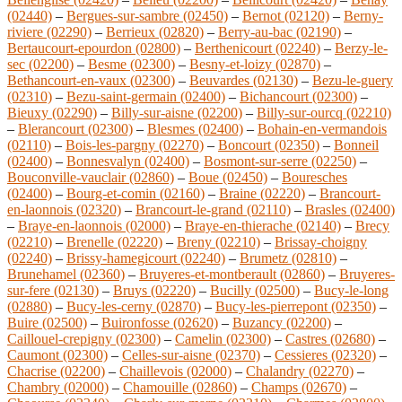
(02440)
–
Bergues-sur-sambre (02450)
–
Bernot (02120)
–
Berny-
riviere (02290)
–
Berrieux (02820)
–
Berry-au-bac (02190)
–
Bertaucourt-epourdon (02800)
–
Berthenicourt (02240)
–
Berzy-le-
sec (02200)
–
Besme (02300)
–
Besny-et-loizy (02870)
–
Bethancourt-en-vaux (02300)
–
Beuvardes (02130)
–
Bezu-le-guery
(02310)
–
Bezu-saint-germain (02400)
–
Bichancourt (02300)
–
Bieuxy (02290)
–
Billy-sur-aisne (02200)
–
Billy-sur-ourcq (02210)
–
Blerancourt (02300)
–
Blesmes (02400)
–
Bohain-en-vermandois
(02110)
–
Bois-les-pargny (02270)
–
Boncourt (02350)
–
Bonneil
(02400)
–
Bonnesvalyn (02400)
–
Bosmont-sur-serre (02250)
–
Bouconville-vauclair (02860)
–
Boue (02450)
–
Bouresches
(02400)
–
Bourg-et-comin (02160)
–
Braine (02220)
–
Brancourt-
en-laonnois (02320)
–
Brancourt-le-grand (02110)
–
Brasles (02400)
–
Braye-en-laonnois (02000)
–
Braye-en-thierache (02140)
–
Brecy
(02210)
–
Brenelle (02220)
–
Breny (02210)
–
Brissay-choigny
(02240)
–
Brissy-hamegicourt (02240)
–
Brumetz (02810)
–
Brunehamel (02360)
–
Bruyeres-et-montberault (02860)
–
Bruyeres-
sur-fere (02130)
–
Bruys (02220)
–
Bucilly (02500)
–
Bucy-le-long
(02880)
–
Bucy-les-cerny (02870)
–
Bucy-les-pierrepont (02350)
–
Buire (02500)
–
Buironfosse (02620)
–
Buzancy (02200)
–
Caillouel-crepigny (02300)
–
Camelin (02300)
–
Castres (02680)
–
Caumont (02300)
–
Celles-sur-aisne (02370)
–
Cessieres (02320)
–
Chacrise (02200)
–
Chaillevois (02000)
–
Chalandry (02270)
–
Chambry (02000)
–
Chamouille (02860)
–
Champs (02670)
–