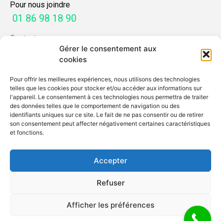
Pour nous joindre
01 86 98 18 90
Contactez-nous
Gérer le consentement aux
SERVICES
cookies
Pour offrir les meilleures expériences, nous utilisons des technologies
Mon guide déménagement
telles que les cookies pour stocker et/ou accéder aux informations sur
Demande de devis
l'appareil. Le consentement à ces technologies nous permettra de traiter
des données telles que le comportement de navigation ou des
identifiants uniques sur ce site. Le fait de ne pas consentir ou de retirer
MENTIONS
son consentement peut affecter négativement certaines caractéristiques
et fonctions.
Mentions légales
Protection des données
Accepter
Refuser
Afficher les préférences
Pour nous joindre