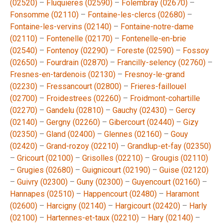
(02520)
–
Fluquieres (02590)
–
Folembray (02670)
–
Fonsomme (02110)
–
Fontaine-les-clercs (02680)
–
Fontaine-les-vervins (02140)
–
Fontaine-notre-dame
(02110)
–
Fontenelle (02170)
–
Fontenelle-en-brie
(02540)
–
Fontenoy (02290)
–
Foreste (02590)
–
Fossoy
(02650)
–
Fourdrain (02870)
–
Francilly-selency (02760)
–
Fresnes-en-tardenois (02130)
–
Fresnoy-le-grand
(02230)
–
Fressancourt (02800)
–
Frieres-faillouel
(02700)
–
Froidestrees (02260)
–
Froidmont-cohartille
(02270)
–
Gandelu (02810)
–
Gauchy (02430)
–
Gercy
(02140)
–
Gergny (02260)
–
Gibercourt (02440)
–
Gizy
(02350)
–
Gland (02400)
–
Glennes (02160)
–
Gouy
(02420)
–
Grand-rozoy (02210)
–
Grandlup-et-fay (02350)
–
Gricourt (02100)
–
Grisolles (02210)
–
Grougis (02110)
–
Grugies (02680)
–
Guignicourt (02190)
–
Guise (02120)
–
Guivry (02300)
–
Guny (02300)
–
Guyencourt (02160)
–
Hannapes (02510)
–
Happencourt (02480)
–
Haramont
(02600)
–
Harcigny (02140)
–
Hargicourt (02420)
–
Harly
(02100)
–
Hartennes-et-taux (02210)
–
Hary (02140)
–