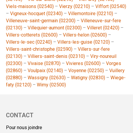
Viels-maisons (02540)
–
Vierzy (02210)
–
Viffort (02540)
–
Vigneux-hocquet (02340)
–
Villemontoire (02210)
–
Villeneuve-saint-germain (02200)
–
Villeneuve-sur-fere
(02130)
–
Villequier-aumont (02300)
–
Villeret (02420)
–
Villers-cotterets (02600)
–
Villers-helon (02600)
–
Villers-le-sec (02240)
–
Villers-les-guise (02120)
–
Villers-saint-christophe (02590)
–
Villers-sur-fere
(02130)
–
Villiers-saint-denis (02310)
–
Viry-noureuil
(02300)
–
Vivaise (02870)
–
Vivieres (02600)
–
Vorges
(02860)
–
Voulpaix (02140)
–
Voyenne (02250)
–
Vuillery
(02880)
–
Wassigny (02630)
–
Watigny (02830)
–
Wiege-
faty (02120)
–
Wimy (02500)
CONTACT
Pour nous joindre