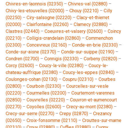
Chivres-en-laonnois (02350)
–
Chivres-val (02880)
–
Chivy-les-etouvelles (02000)
–
Chouy (02210)
–
Cilly
(02250)
–
Ciry-salsogne (02220)
–
Clacy-et-thierret
(02000)
–
Clairfontaine (02260)
–
Clamecy (02880)
–
Clastres (02440)
–
Coeuvres-et-valsery (02600)
–
Coincy
(02210)
–
Colligis-crandelain (02860)
–
Commenchon
(02300)
–
Concevreux (02160)
–
Conde-en-brie (02330)
–
Conde-sur-aisne (02370)
–
Conde-sur-suippe (02190)
–
Condren (02700)
–
Connigis (02330)
–
Corbeny (02820)
–
Corcy (02600)
–
Coucy-la-ville (02380)
–
Coucy-le-
chateau-auffrique (02380)
–
Coucy-les-eppes (02840)
–
Coulonges-cohan (02130)
–
Coupru (02310)
–
Courbes
(02800)
–
Courboin (02330)
–
Courcelles-sur-vesle
(02220)
–
Courmelles (02200)
–
Courtemont-varennes
(02850)
–
Couvrelles (02220)
–
Couvron-et-aumencourt
(02270)
–
Coyolles (02600)
–
Crecy-au-mont (02380)
–
Crecy-sur-serre (02270)
–
Crepy (02870)
–
Crezancy
(02650)
–
Croix-fonsomme (02110)
–
Crouttes-sur-marne
(02310)
–
Crouy (02880)
–
Cuffies (02880)
–
Cugny