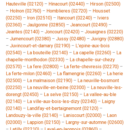
Hauteville (02120)
–
Hinacourt (02440)
–
Hirson (02500)
–
Holnon (02760)
–
Homblieres (02720)
–
Housset
(02250)
–
Iron (02510)
–
Itancourt (02240)
–
Iviers
(02360)
–
Jaulgonne (02850)
–
Jeancourt (02490)
–
Jeantes (02140)
–
Joncourt (02420)
–
Jouaignes (02220)
–
Jumencourt (02380)
–
Jussy (02480)
–
Juvigny (02880)
–
Juvincourt-et-damary (02190)
–
L’epine-aux-bois
(02540)
–
La bouteille (02140)
–
La capelle (02260)
–
La
chapelle-monthodon (02330)
–
La chapelle-sur-chezy
(02570)
–
La fere (02800)
–
La ferte-chevresis (02270)
–
La ferte-milon (02460)
–
La flamengrie (02260)
–
La herie
(02500)
–
La malmaison (02190)
–
La neuville-bosmont
(02250)
–
La neuville-en-beine (02300)
–
La neuville-les-
dorengt (02450)
–
La selve (02150)
–
La vallee-au-ble
(02140)
–
La ville-aux-bois-les-dizy (02340)
–
Laigny
(02140)
–
Landifay-et-bertaignemont (02120)
–
Landouzy-la-ville (02140)
–
Laniscourt (02000)
–
Laon
(02000)
–
Lappion (02150)
–
Largny-sur-automne (02600)
–
Latilly (02210)
–
Laval-en-laonnois (02860)
–