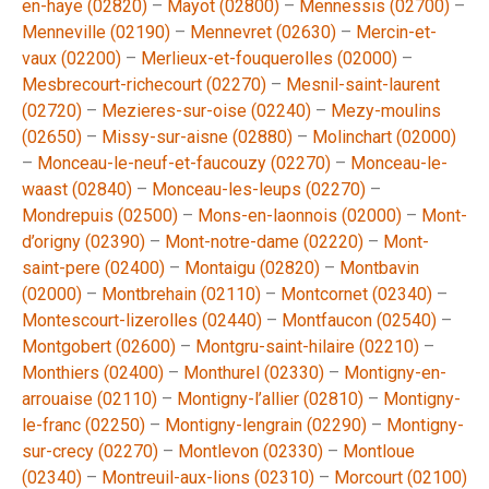
en-haye (02820)
–
Mayot (02800)
–
Mennessis (02700)
–
Menneville (02190)
–
Mennevret (02630)
–
Mercin-et-
vaux (02200)
–
Merlieux-et-fouquerolles (02000)
–
Mesbrecourt-richecourt (02270)
–
Mesnil-saint-laurent
(02720)
–
Mezieres-sur-oise (02240)
–
Mezy-moulins
(02650)
–
Missy-sur-aisne (02880)
–
Molinchart (02000)
–
Monceau-le-neuf-et-faucouzy (02270)
–
Monceau-le-
waast (02840)
–
Monceau-les-leups (02270)
–
Mondrepuis (02500)
–
Mons-en-laonnois (02000)
–
Mont-
d’origny (02390)
–
Mont-notre-dame (02220)
–
Mont-
saint-pere (02400)
–
Montaigu (02820)
–
Montbavin
(02000)
–
Montbrehain (02110)
–
Montcornet (02340)
–
Montescourt-lizerolles (02440)
–
Montfaucon (02540)
–
Montgobert (02600)
–
Montgru-saint-hilaire (02210)
–
Monthiers (02400)
–
Monthurel (02330)
–
Montigny-en-
arrouaise (02110)
–
Montigny-l’allier (02810)
–
Montigny-
le-franc (02250)
–
Montigny-lengrain (02290)
–
Montigny-
sur-crecy (02270)
–
Montlevon (02330)
–
Montloue
(02340)
–
Montreuil-aux-lions (02310)
–
Morcourt (02100)