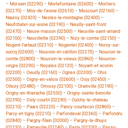
–
Morsain (02290)
–
Mortefontaine (02600)
–
Mortiers
(02270)
–
Moy-de-l’aisne (02610)
–
Muscourt (02160)
–
Nauroy (02420)
–
Nesles-la-montagne (02400)
–
Neufchatel-sur-aisne (02190)
–
Neuilly-saint-front
(02470)
–
Neuve-maison (02500)
–
Neuville-saint-amand
(02100)
–
Neuvillette (02390)
–
Nizy-le-comte (02150)
–
Nogent-l’artaud (02310)
–
Nogentel (02400)
–
Noroy-sur-
ourcq (02600)
–
Nouvion-et-catillon (02270)
–
Nouvion-le-
comte (02800)
–
Nouvion-le-vineux (02860)
–
Nouvron-
vingre (02290)
–
Noyales (02120)
–
Noyant-et-aconin
(02200)
–
Oeuilly (02160)
–
Ognes (02300)
–
Ohis
(02500)
–
Oigny-en-valois (02600)
–
Oisy (02450)
–
Ollezy (02480)
–
Omissy (02100)
–
Orainville (02190)
–
Origny-en-thierache (02550)
–
Origny-sainte-benoite
(02390)
–
Osly-courtil (02290)
–
Oulchy-le-chateau
(02210)
–
Paars (02220)
–
Pancy-courtecon (02860)
–
Parcy-et-tigny (02210)
–
Parfondeval (02360)
–
Parfondru
(02840)
–
Pargny-filain (02000)
–
Pargny-la-dhuys
(02330)
–
Parpeville (02240)
–
Pasly (02200)
–
Passy-