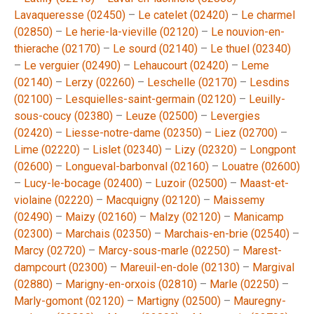
Lavaqueresse (02450)
–
Le catelet (02420)
–
Le charmel
(02850)
–
Le herie-la-vieville (02120)
–
Le nouvion-en-
thierache (02170)
–
Le sourd (02140)
–
Le thuel (02340)
–
Le verguier (02490)
–
Lehaucourt (02420)
–
Leme
(02140)
–
Lerzy (02260)
–
Leschelle (02170)
–
Lesdins
(02100)
–
Lesquielles-saint-germain (02120)
–
Leuilly-
sous-coucy (02380)
–
Leuze (02500)
–
Levergies
(02420)
–
Liesse-notre-dame (02350)
–
Liez (02700)
–
Lime (02220)
–
Lislet (02340)
–
Lizy (02320)
–
Longpont
(02600)
–
Longueval-barbonval (02160)
–
Louatre (02600)
–
Lucy-le-bocage (02400)
–
Luzoir (02500)
–
Maast-et-
violaine (02220)
–
Macquigny (02120)
–
Maissemy
(02490)
–
Maizy (02160)
–
Malzy (02120)
–
Manicamp
(02300)
–
Marchais (02350)
–
Marchais-en-brie (02540)
–
Marcy (02720)
–
Marcy-sous-marle (02250)
–
Marest-
dampcourt (02300)
–
Mareuil-en-dole (02130)
–
Margival
(02880)
–
Marigny-en-orxois (02810)
–
Marle (02250)
–
Marly-gomont (02120)
–
Martigny (02500)
–
Mauregny-