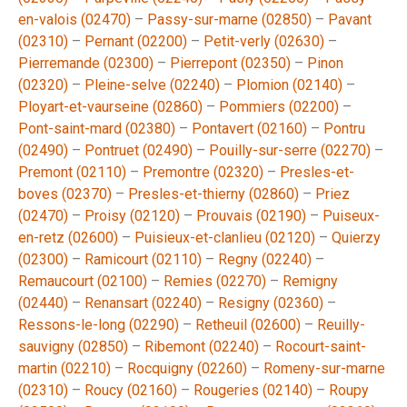
en-valois (02470)
–
Passy-sur-marne (02850)
–
Pavant
(02310)
–
Pernant (02200)
–
Petit-verly (02630)
–
Pierremande (02300)
–
Pierrepont (02350)
–
Pinon
(02320)
–
Pleine-selve (02240)
–
Plomion (02140)
–
Ployart-et-vaurseine (02860)
–
Pommiers (02200)
–
Pont-saint-mard (02380)
–
Pontavert (02160)
–
Pontru
(02490)
–
Pontruet (02490)
–
Pouilly-sur-serre (02270)
–
Premont (02110)
–
Premontre (02320)
–
Presles-et-
boves (02370)
–
Presles-et-thierny (02860)
–
Priez
(02470)
–
Proisy (02120)
–
Prouvais (02190)
–
Puiseux-
en-retz (02600)
–
Puisieux-et-clanlieu (02120)
–
Quierzy
(02300)
–
Ramicourt (02110)
–
Regny (02240)
–
Remaucourt (02100)
–
Remies (02270)
–
Remigny
(02440)
–
Renansart (02240)
–
Resigny (02360)
–
Ressons-le-long (02290)
–
Retheuil (02600)
–
Reuilly-
sauvigny (02850)
–
Ribemont (02240)
–
Rocourt-saint-
martin (02210)
–
Rocquigny (02260)
–
Romeny-sur-marne
(02310)
–
Roucy (02160)
–
Rougeries (02140)
–
Roupy