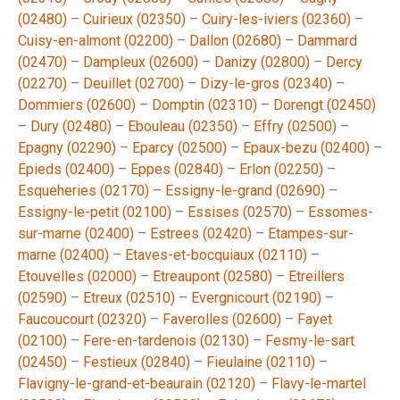
(02480)
–
Cuirieux (02350)
–
Cuiry-les-iviers (02360)
–
Cuisy-en-almont (02200)
–
Dallon (02680)
–
Dammard
(02470)
–
Dampleux (02600)
–
Danizy (02800)
–
Dercy
(02270)
–
Deuillet (02700)
–
Dizy-le-gros (02340)
–
Dommiers (02600)
–
Domptin (02310)
–
Dorengt (02450)
–
Dury (02480)
–
Ebouleau (02350)
–
Effry (02500)
–
Epagny (02290)
–
Eparcy (02500)
–
Epaux-bezu (02400)
–
Epieds (02400)
–
Eppes (02840)
–
Erlon (02250)
–
Esqueheries (02170)
–
Essigny-le-grand (02690)
–
Essigny-le-petit (02100)
–
Essises (02570)
–
Essomes-
sur-marne (02400)
–
Estrees (02420)
–
Etampes-sur-
marne (02400)
–
Etaves-et-bocquiaux (02110)
–
Etouvelles (02000)
–
Etreaupont (02580)
–
Etreillers
(02590)
–
Etreux (02510)
–
Evergnicourt (02190)
–
Faucoucourt (02320)
–
Faverolles (02600)
–
Fayet
(02100)
–
Fere-en-tardenois (02130)
–
Fesmy-le-sart
(02450)
–
Festieux (02840)
–
Fieulaine (02110)
–
Flavigny-le-grand-et-beaurain (02120)
–
Flavy-le-martel