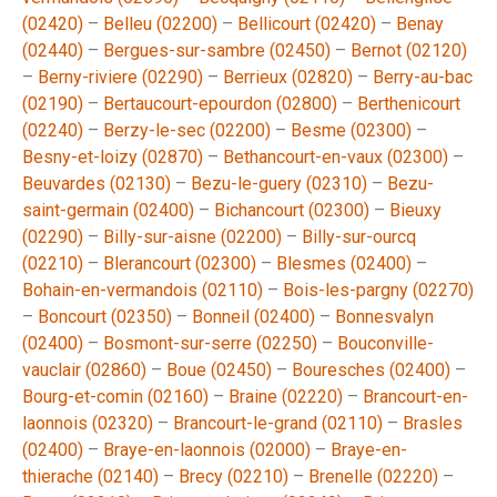
(02420)
–
Belleu (02200)
–
Bellicourt (02420)
–
Benay
(02440)
–
Bergues-sur-sambre (02450)
–
Bernot (02120)
–
Berny-riviere (02290)
–
Berrieux (02820)
–
Berry-au-bac
(02190)
–
Bertaucourt-epourdon (02800)
–
Berthenicourt
(02240)
–
Berzy-le-sec (02200)
–
Besme (02300)
–
Besny-et-loizy (02870)
–
Bethancourt-en-vaux (02300)
–
Beuvardes (02130)
–
Bezu-le-guery (02310)
–
Bezu-
saint-germain (02400)
–
Bichancourt (02300)
–
Bieuxy
(02290)
–
Billy-sur-aisne (02200)
–
Billy-sur-ourcq
(02210)
–
Blerancourt (02300)
–
Blesmes (02400)
–
Bohain-en-vermandois (02110)
–
Bois-les-pargny (02270)
–
Boncourt (02350)
–
Bonneil (02400)
–
Bonnesvalyn
(02400)
–
Bosmont-sur-serre (02250)
–
Bouconville-
vauclair (02860)
–
Boue (02450)
–
Bouresches (02400)
–
Bourg-et-comin (02160)
–
Braine (02220)
–
Brancourt-en-
laonnois (02320)
–
Brancourt-le-grand (02110)
–
Brasles
(02400)
–
Braye-en-laonnois (02000)
–
Braye-en-
thierache (02140)
–
Brecy (02210)
–
Brenelle (02220)
–