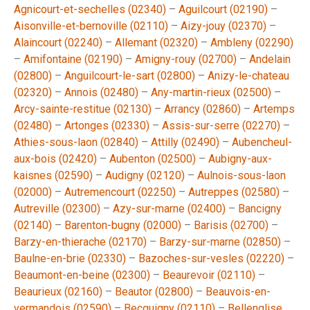
Agnicourt-et-sechelles (02340)
–
Aguilcourt (02190)
–
Aisonville-et-bernoville (02110)
–
Aizy-jouy (02370)
–
Alaincourt (02240)
–
Allemant (02320)
–
Ambleny (02290)
–
Amifontaine (02190)
–
Amigny-rouy (02700)
–
Andelain
(02800)
–
Anguilcourt-le-sart (02800)
–
Anizy-le-chateau
(02320)
–
Annois (02480)
–
Any-martin-rieux (02500)
–
Arcy-sainte-restitue (02130)
–
Arrancy (02860)
–
Artemps
(02480)
–
Artonges (02330)
–
Assis-sur-serre (02270)
–
Athies-sous-laon (02840)
–
Attilly (02490)
–
Aubencheul-
aux-bois (02420)
–
Aubenton (02500)
–
Aubigny-aux-
kaisnes (02590)
–
Audigny (02120)
–
Aulnois-sous-laon
(02000)
–
Autremencourt (02250)
–
Autreppes (02580)
–
Autreville (02300)
–
Azy-sur-marne (02400)
–
Bancigny
(02140)
–
Barenton-bugny (02000)
–
Barisis (02700)
–
Barzy-en-thierache (02170)
–
Barzy-sur-marne (02850)
–
Baulne-en-brie (02330)
–
Bazoches-sur-vesles (02220)
–
Beaumont-en-beine (02300)
–
Beaurevoir (02110)
–
Beaurieux (02160)
–
Beautor (02800)
–
Beauvois-en-
vermandois (02590)
–
Becquigny (02110)
–
Bellenglise