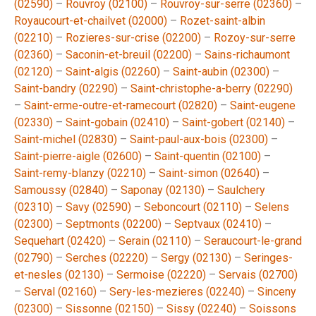
(02590)
–
Rouvroy (02100)
–
Rouvroy-sur-serre (02360)
–
Royaucourt-et-chailvet (02000)
–
Rozet-saint-albin
(02210)
–
Rozieres-sur-crise (02200)
–
Rozoy-sur-serre
(02360)
–
Saconin-et-breuil (02200)
–
Sains-richaumont
(02120)
–
Saint-algis (02260)
–
Saint-aubin (02300)
–
Saint-bandry (02290)
–
Saint-christophe-a-berry (02290)
–
Saint-erme-outre-et-ramecourt (02820)
–
Saint-eugene
(02330)
–
Saint-gobain (02410)
–
Saint-gobert (02140)
–
Saint-michel (02830)
–
Saint-paul-aux-bois (02300)
–
Saint-pierre-aigle (02600)
–
Saint-quentin (02100)
–
Saint-remy-blanzy (02210)
–
Saint-simon (02640)
–
Samoussy (02840)
–
Saponay (02130)
–
Saulchery
(02310)
–
Savy (02590)
–
Seboncourt (02110)
–
Selens
(02300)
–
Septmonts (02200)
–
Septvaux (02410)
–
Sequehart (02420)
–
Serain (02110)
–
Seraucourt-le-grand
(02790)
–
Serches (02220)
–
Sergy (02130)
–
Seringes-
et-nesles (02130)
–
Sermoise (02220)
–
Servais (02700)
–
Serval (02160)
–
Sery-les-mezieres (02240)
–
Sinceny
(02300)
–
Sissonne (02150)
–
Sissy (02240)
–
Soissons