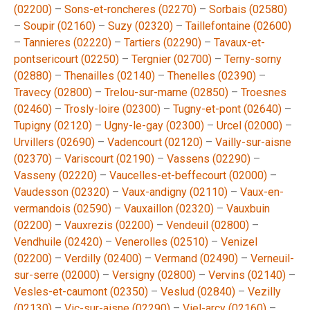
(02200)
–
Sons-et-roncheres (02270)
–
Sorbais (02580)
–
Soupir (02160)
–
Suzy (02320)
–
Taillefontaine (02600)
–
Tannieres (02220)
–
Tartiers (02290)
–
Tavaux-et-
pontsericourt (02250)
–
Tergnier (02700)
–
Terny-sorny
(02880)
–
Thenailles (02140)
–
Thenelles (02390)
–
Travecy (02800)
–
Trelou-sur-marne (02850)
–
Troesnes
(02460)
–
Trosly-loire (02300)
–
Tugny-et-pont (02640)
–
Tupigny (02120)
–
Ugny-le-gay (02300)
–
Urcel (02000)
–
Urvillers (02690)
–
Vadencourt (02120)
–
Vailly-sur-aisne
(02370)
–
Variscourt (02190)
–
Vassens (02290)
–
Vasseny (02220)
–
Vaucelles-et-beffecourt (02000)
–
Vaudesson (02320)
–
Vaux-andigny (02110)
–
Vaux-en-
vermandois (02590)
–
Vauxaillon (02320)
–
Vauxbuin
(02200)
–
Vauxrezis (02200)
–
Vendeuil (02800)
–
Vendhuile (02420)
–
Venerolles (02510)
–
Venizel
(02200)
–
Verdilly (02400)
–
Vermand (02490)
–
Verneuil-
sur-serre (02000)
–
Versigny (02800)
–
Vervins (02140)
–
Vesles-et-caumont (02350)
–
Veslud (02840)
–
Vezilly
(02130)
–
Vic-sur-aisne (02290)
–
Viel-arcy (02160)
–