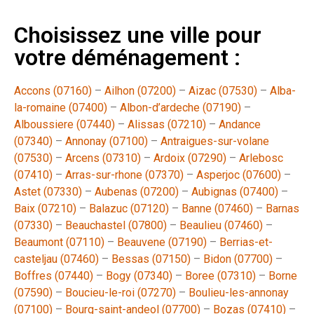
Choisissez une ville pour
votre déménagement :
Accons (07160)
–
Ailhon (07200)
–
Aizac (07530)
–
Alba-
la-romaine (07400)
–
Albon-d’ardeche (07190)
–
Alboussiere (07440)
–
Alissas (07210)
–
Andance
(07340)
–
Annonay (07100)
–
Antraigues-sur-volane
(07530)
–
Arcens (07310)
–
Ardoix (07290)
–
Arlebosc
(07410)
–
Arras-sur-rhone (07370)
–
Asperjoc (07600)
–
Astet (07330)
–
Aubenas (07200)
–
Aubignas (07400)
–
Baix (07210)
–
Balazuc (07120)
–
Banne (07460)
–
Barnas
(07330)
–
Beauchastel (07800)
–
Beaulieu (07460)
–
Beaumont (07110)
–
Beauvene (07190)
–
Berrias-et-
casteljau (07460)
–
Bessas (07150)
–
Bidon (07700)
–
Boffres (07440)
–
Bogy (07340)
–
Boree (07310)
–
Borne
(07590)
–
Boucieu-le-roi (07270)
–
Boulieu-les-annonay
(07100)
–
Bourg-saint-andeol (07700)
–
Bozas (07410)
–