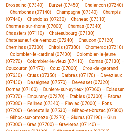
Brossainc (07340)
–
Burzet (07450)
–
Chalencon (07240)
–
Chambonas (07140)
–
Champagne (07340)
–
Champis
(07440)
–
Chandolas (07230)
–
Chaneac (07310)
–
Charmes-sur-rhone (07800)
–
Charnas (07340)
–
Chassiers (07110)
–
Chateaubourg (07130)
–
Chateauneuf-de-vernoux (07240)
–
Chauzon (07120)
–
Cheminas (07300)
–
Chirols (07380)
–
Chomerac (07210)
–
Colombier-le-cardinal (07430)
–
Colombier-le-jeune
(07270)
–
Colombier-le-vieux (07410)
–
Cornas (07130)
–
Coucouron (07470)
–
Coux (07000)
–
Cros-de-georand
(07630)
–
Cruas (07350)
–
Darbres (07170)
–
Davezieux
(07430)
–
Desaignes (07570)
–
Devesset (07320)
–
Dornas (07160)
–
Duniere-sur-eyrieux (07360)
–
Eclassan
(07370)
–
Empurany (07270)
–
Etables (07300)
–
Fabras
(07380)
–
Felines (07340)
–
Flaviac (07000)
–
Fons
(07200)
–
Genestelle (07530)
–
Gilhac-et-bruzac (07800)
–
Gilhoc-sur-ormeze (07270)
–
Gluiras (07190)
–
Glun
(07300)
–
Gras (07700)
–
Gravieres (07140)
–