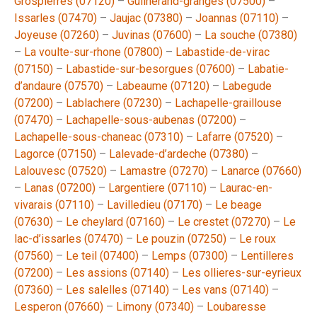
Grospierres (07120)
–
Guilherand-granges (07500)
–
Issarles (07470)
–
Jaujac (07380)
–
Joannas (07110)
–
Joyeuse (07260)
–
Juvinas (07600)
–
La souche (07380)
–
La voulte-sur-rhone (07800)
–
Labastide-de-virac
(07150)
–
Labastide-sur-besorgues (07600)
–
Labatie-
d’andaure (07570)
–
Labeaume (07120)
–
Labegude
(07200)
–
Lablachere (07230)
–
Lachapelle-graillouse
(07470)
–
Lachapelle-sous-aubenas (07200)
–
Lachapelle-sous-chaneac (07310)
–
Lafarre (07520)
–
Lagorce (07150)
–
Lalevade-d’ardeche (07380)
–
Lalouvesc (07520)
–
Lamastre (07270)
–
Lanarce (07660)
–
Lanas (07200)
–
Largentiere (07110)
–
Laurac-en-
vivarais (07110)
–
Lavilledieu (07170)
–
Le beage
(07630)
–
Le cheylard (07160)
–
Le crestet (07270)
–
Le
lac-d’issarles (07470)
–
Le pouzin (07250)
–
Le roux
(07560)
–
Le teil (07400)
–
Lemps (07300)
–
Lentilleres
(07200)
–
Les assions (07140)
–
Les ollieres-sur-eyrieux
(07360)
–
Les salelles (07140)
–
Les vans (07140)
–
Lesperon (07660)
–
Limony (07340)
–
Loubaresse