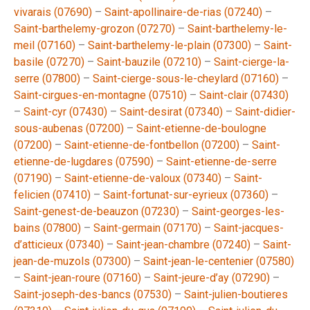
vivarais (07690)
–
Saint-apollinaire-de-rias (07240)
–
Saint-barthelemy-grozon (07270)
–
Saint-barthelemy-le-
meil (07160)
–
Saint-barthelemy-le-plain (07300)
–
Saint-
basile (07270)
–
Saint-bauzile (07210)
–
Saint-cierge-la-
serre (07800)
–
Saint-cierge-sous-le-cheylard (07160)
–
Saint-cirgues-en-montagne (07510)
–
Saint-clair (07430)
–
Saint-cyr (07430)
–
Saint-desirat (07340)
–
Saint-didier-
sous-aubenas (07200)
–
Saint-etienne-de-boulogne
(07200)
–
Saint-etienne-de-fontbellon (07200)
–
Saint-
etienne-de-lugdares (07590)
–
Saint-etienne-de-serre
(07190)
–
Saint-etienne-de-valoux (07340)
–
Saint-
felicien (07410)
–
Saint-fortunat-sur-eyrieux (07360)
–
Saint-genest-de-beauzon (07230)
–
Saint-georges-les-
bains (07800)
–
Saint-germain (07170)
–
Saint-jacques-
d’atticieux (07340)
–
Saint-jean-chambre (07240)
–
Saint-
jean-de-muzols (07300)
–
Saint-jean-le-centenier (07580)
–
Saint-jean-roure (07160)
–
Saint-jeure-d’ay (07290)
–
Saint-joseph-des-bancs (07530)
–
Saint-julien-boutieres