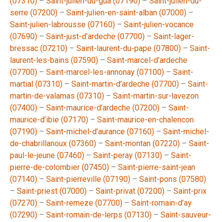
(07310)
–
Saint-julien-du-gua (07190)
–
Saint-julien-du-
serre (07200)
–
Saint-julien-en-saint-alban (07000)
–
Saint-julien-labrousse (07160)
–
Saint-julien-vocance
(07690)
–
Saint-just-d’ardeche (07700)
–
Saint-lager-
bressac (07210)
–
Saint-laurent-du-pape (07800)
–
Saint-
laurent-les-bains (07590)
–
Saint-marcel-d’ardeche
(07700)
–
Saint-marcel-les-annonay (07100)
–
Saint-
martial (07310)
–
Saint-martin-d’ardeche (07700)
–
Saint-
martin-de-valamas (07310)
–
Saint-martin-sur-lavezon
(07400)
–
Saint-maurice-d’ardeche (07200)
–
Saint-
maurice-d’ibie (07170)
–
Saint-maurice-en-chalencon
(07190)
–
Saint-michel-d’aurance (07160)
–
Saint-michel-
de-chabrillanoux (07360)
–
Saint-montan (07220)
–
Saint-
paul-le-jeune (07460)
–
Saint-peray (07130)
–
Saint-
pierre-de-colombier (07450)
–
Saint-pierre-saint-jean
(07140)
–
Saint-pierreville (07190)
–
Saint-pons (07580)
–
Saint-priest (07000)
–
Saint-privat (07200)
–
Saint-prix
(07270)
–
Saint-remeze (07700)
–
Saint-romain-d’ay
(07290)
–
Saint-romain-de-lerps (07130)
–
Saint-sauveur-