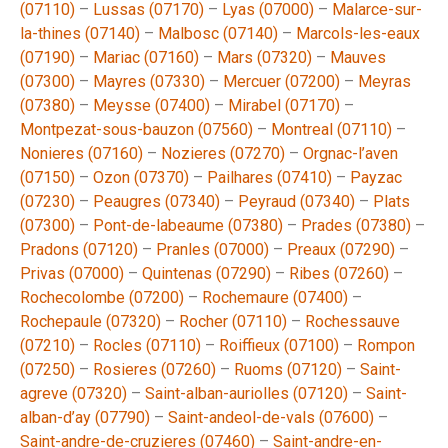
(07110)
–
Lussas (07170)
–
Lyas (07000)
–
Malarce-sur-
la-thines (07140)
–
Malbosc (07140)
–
Marcols-les-eaux
(07190)
–
Mariac (07160)
–
Mars (07320)
–
Mauves
(07300)
–
Mayres (07330)
–
Mercuer (07200)
–
Meyras
(07380)
–
Meysse (07400)
–
Mirabel (07170)
–
Montpezat-sous-bauzon (07560)
–
Montreal (07110)
–
Nonieres (07160)
–
Nozieres (07270)
–
Orgnac-l’aven
(07150)
–
Ozon (07370)
–
Pailhares (07410)
–
Payzac
(07230)
–
Peaugres (07340)
–
Peyraud (07340)
–
Plats
(07300)
–
Pont-de-labeaume (07380)
–
Prades (07380)
–
Pradons (07120)
–
Pranles (07000)
–
Preaux (07290)
–
Privas (07000)
–
Quintenas (07290)
–
Ribes (07260)
–
Rochecolombe (07200)
–
Rochemaure (07400)
–
Rochepaule (07320)
–
Rocher (07110)
–
Rochessauve
(07210)
–
Rocles (07110)
–
Roiffieux (07100)
–
Rompon
(07250)
–
Rosieres (07260)
–
Ruoms (07120)
–
Saint-
agreve (07320)
–
Saint-alban-auriolles (07120)
–
Saint-
alban-d’ay (07790)
–
Saint-andeol-de-vals (07600)
–
Saint-andre-de-cruzieres (07460)
–
Saint-andre-en-