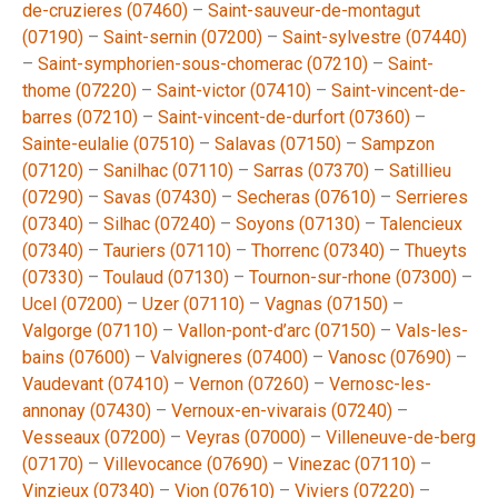
de-cruzieres (07460)
–
Saint-sauveur-de-montagut
(07190)
–
Saint-sernin (07200)
–
Saint-sylvestre (07440)
–
Saint-symphorien-sous-chomerac (07210)
–
Saint-
thome (07220)
–
Saint-victor (07410)
–
Saint-vincent-de-
barres (07210)
–
Saint-vincent-de-durfort (07360)
–
Sainte-eulalie (07510)
–
Salavas (07150)
–
Sampzon
(07120)
–
Sanilhac (07110)
–
Sarras (07370)
–
Satillieu
(07290)
–
Savas (07430)
–
Secheras (07610)
–
Serrieres
(07340)
–
Silhac (07240)
–
Soyons (07130)
–
Talencieux
(07340)
–
Tauriers (07110)
–
Thorrenc (07340)
–
Thueyts
(07330)
–
Toulaud (07130)
–
Tournon-sur-rhone (07300)
–
Ucel (07200)
–
Uzer (07110)
–
Vagnas (07150)
–
Valgorge (07110)
–
Vallon-pont-d’arc (07150)
–
Vals-les-
bains (07600)
–
Valvigneres (07400)
–
Vanosc (07690)
–
Vaudevant (07410)
–
Vernon (07260)
–
Vernosc-les-
annonay (07430)
–
Vernoux-en-vivarais (07240)
–
Vesseaux (07200)
–
Veyras (07000)
–
Villeneuve-de-berg
(07170)
–
Villevocance (07690)
–
Vinezac (07110)
–
Vinzieux (07340)
–
Vion (07610)
–
Viviers (07220)
–