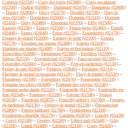
Cuirieux (02350)
–
Cuiry-les-iviers (02360)
–
Cuisy-en-almont
(02200)
–
Dallon (02680)
–
Dammard (02470)
–
Dampleux (02600)
–
Danizy (02800)
–
Dercy (02270)
–
Deuillet (02700)
–
Dizy-le-
gros (02340)
–
Dommiers (02600)
–
Domptin (02310)
–
Dorengt
(02450)
–
Dury (02480)
–
Ebouleau (02350)
–
Effry (02500)
–
Epagny (02290)
–
Eparcy (02500)
–
Epaux-bezu (02400)
–
Epieds
(02400)
–
Eppes (02840)
–
Erlon (02250)
–
Esqueheries (02170)
–
Essigny-le-grand (02690)
–
Essigny-le-petit (02100)
–
Essises
(02570)
–
Essomes-sur-marne (02400)
–
Estrees (02420)
–
Etampes-sur-marne (02400)
–
Etaves-et-bocquiaux (02110)
–
Etouvelles (02000)
–
Etreaupont (02580)
–
Etreillers (02590)
–
Etreux (02510)
–
Evergnicourt (02190)
–
Faucoucourt (02320)
–
Faverolles (02600)
–
Fayet (02100)
–
Fere-en-tardenois (02130)
–
Fesmy-le-sart (02450)
–
Festieux (02840)
–
Fieulaine (02110)
–
Flavigny-le-grand-et-beaurain (02120)
–
Flavy-le-martel (02520)
–
Fluquieres (02590)
–
Folembray (02670)
–
Fonsomme (02110)
–
Fontaine-les-clercs (02680)
–
Fontaine-les-vervins (02140)
–
Fontaine-notre-dame (02110)
–
Fontenelle (02170)
–
Fontenelle-en-
brie (02540)
–
Fontenoy (02290)
–
Foreste (02590)
–
Fossoy
(02650)
–
Fourdrain (02870)
–
Francilly-selency (02760)
–
Fresnes-
en-tardenois (02130)
–
Fresnoy-le-grand (02230)
–
Fressancourt
(02800)
–
Frieres-faillouel (02700)
–
Froidestrees (02260)
–
Froidmont-cohartille (02270)
–
Gandelu (02810)
–
Gauchy (02430)
–
Gercy (02140)
–
Gergny (02260)
–
Gibercourt (02440)
–
Gizy
(02350)
–
Gland (02400)
–
Glennes (02160)
–
Gouy (02420)
–