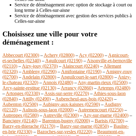
Service de déménagement avec option de stockage à court ou
long terme à Celles-sur-aisne
Service de déménagement avec gestion des services publics à
Celles-sur-aisne
Choisissez une ville pour votre
déménagement :
Abbecourt (02300)
–
Achery (02800)
–
Acy (02200)
–
Agnicourt-
et-sechelles (02340)
–
Aguilcourt (02190)
–
Aisonville-et-bernoville
(02110)
–
Aizy-jouy (02370)
–
Alaincourt (02240)
–
Allemant
(02320)
–
Ambleny (02290)
–
Amifontaine (02190)
–
Amigny-rouy
(02700)
–
Andelain (02800)
–
Anguilcourt-le-sart (02800)
–
Anizy-
le-chateau (02320)
–
Annois (02480)
–
Any-martin-rieux (02500)
–
Arcy-sainte-restitue (02130)
–
Arrancy (02860)
–
Artemps (02480)
–
Artonges (02330)
–
Assis-sur-serre (02270)
–
Athies-sous-laon
(02840)
–
Attilly (02490)
–
Aubencheul-aux-bois (02420)
–
Aubenton (02500)
–
Aubigny-aux-kaisnes (02590)
–
Audigny
(02120)
–
Aulnois-sous-laon (02000)
–
Autremencourt (02250)
–
Autreppes (02580)
–
Autreville (02300)
–
Azy-sur-marne (02400)
–
Bancigny (02140)
–
Barenton-bugny (02000)
–
Barisis (02700)
–
Barzy-en-thierache (02170)
–
Barzy-sur-marne (02850)
–
Baulne-
en-brie (02330)
–
Bazoches-sur-vesles (02220)
–
Beaumont-en-