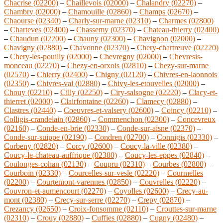
Chacrise (02200)
–
Chaillevois (02000)
–
Chalandry (02270)
–
Chambry (02000)
–
Chamouille (02860)
–
Champs (02670)
–
Chaourse (02340)
–
Charly-sur-marne (02310)
–
Charmes (02800)
–
Charteves (02400)
–
Chassemy (02370)
–
Chateau-thierry (02400)
–
Chaudun (02200)
–
Chauny (02300)
–
Chavignon (02000)
–
Chavigny (02880)
–
Chavonne (02370)
–
Chery-chartreuve (02220)
–
Chery-les-pouilly (02000)
–
Chevregny (02000)
–
Chevresis-
monceau (02270)
–
Chezy-en-orxois (02810)
–
Chezy-sur-marne
(02570)
–
Chierry (02400)
–
Chigny (02120)
–
Chivres-en-laonnois
(02350)
–
Chivres-val (02880)
–
Chivy-les-etouvelles (02000)
–
Chouy (02210)
–
Cilly (02250)
–
Ciry-salsogne (02220)
–
Clacy-et-
thierret (02000)
–
Clairfontaine (02260)
–
Clamecy (02880)
–
Clastres (02440)
–
Coeuvres-et-valsery (02600)
–
Coincy (02210)
–
Colligis-crandelain (02860)
–
Commenchon (02300)
–
Concevreux
(02160)
–
Conde-en-brie (02330)
–
Conde-sur-aisne (02370)
–
Conde-sur-suippe (02190)
–
Condren (02700)
–
Connigis (02330)
–
Corbeny (02820)
–
Corcy (02600)
–
Coucy-la-ville (02380)
–
Coucy-le-chateau-auffrique (02380)
–
Coucy-les-eppes (02840)
–
Coulonges-cohan (02130)
–
Coupru (02310)
–
Courbes (02800)
–
Courboin (02330)
–
Courcelles-sur-vesle (02220)
–
Courmelles
(02200)
–
Courtemont-varennes (02850)
–
Couvrelles (02220)
–
Couvron-et-aumencourt (02270)
–
Coyolles (02600)
–
Crecy-au-
mont (02380)
–
Crecy-sur-serre (02270)
–
Crepy (02870)
–
Crezancy (02650)
–
Croix-fonsomme (02110)
–
Crouttes-sur-marne
(02310)
–
Crouy (02880)
–
Cuffies (02880)
–
Cugny (02480)
–