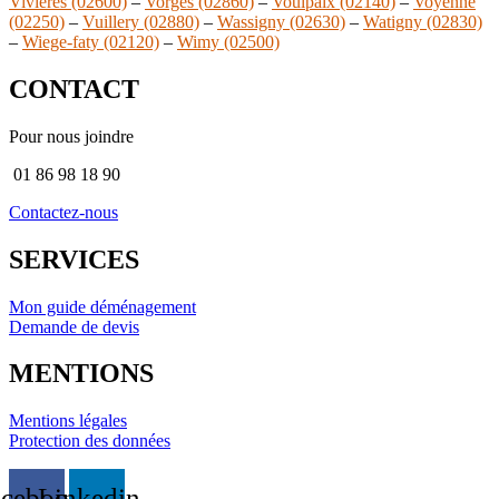
Vivieres (02600)
–
Vorges (02860)
–
Voulpaix (02140)
–
Voyenne
(02250)
–
Vuillery (02880)
–
Wassigny (02630)
–
Watigny (02830)
–
Wiege-faty (02120)
–
Wimy (02500)
CONTACT
Pour nous joindre
01 86 98 18 90
Contactez-nous
SERVICES
Mon guide déménagement
Demande de devis
MENTIONS
Mentions légales
Protection des données
acebook
Linkedin