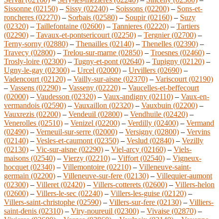
Sissonne (02150)
–
Sissy (02240)
–
Soissons (02200)
–
Sons-et-
roncheres (02270)
–
Sorbais (02580)
–
Soupir (02160)
–
Suzy
(02320)
–
Taillefontaine (02600)
–
Tannieres (02220)
–
Tartiers
(02290)
–
Tavaux-et-pontsericourt (02250)
–
Tergnier (02700)
–
Terny-sorny (02880)
–
Thenailles (02140)
–
Thenelles (02390)
–
Travecy (02800)
–
Trelou-sur-marne (02850)
–
Troesnes (02460)
–
Trosly-loire (02300)
–
Tugny-et-pont (02640)
–
Tupigny (02120)
–
Ugny-le-gay (02300)
–
Urcel (02000)
–
Urvillers (02690)
–
Vadencourt (02120)
–
Vailly-sur-aisne (02370)
–
Variscourt (02190)
–
Vassens (02290)
–
Vasseny (02220)
–
Vaucelles-et-beffecourt
(02000)
–
Vaudesson (02320)
–
Vaux-andigny (02110)
–
Vaux-en-
vermandois (02590)
–
Vauxaillon (02320)
–
Vauxbuin (02200)
–
Vauxrezis (02200)
–
Vendeuil (02800)
–
Vendhuile (02420)
–
Venerolles (02510)
–
Venizel (02200)
–
Verdilly (02400)
–
Vermand
(02490)
–
Verneuil-sur-serre (02000)
–
Versigny (02800)
–
Vervins
(02140)
–
Vesles-et-caumont (02350)
–
Veslud (02840)
–
Vezilly
(02130)
–
Vic-sur-aisne (02290)
–
Viel-arcy (02160)
–
Viels-
maisons (02540)
–
Vierzy (02210)
–
Viffort (02540)
–
Vigneux-
hocquet (02340)
–
Villemontoire (02210)
–
Villeneuve-saint-
germain (02200)
–
Villeneuve-sur-fere (02130)
–
Villequier-aumont
(02300)
–
Villeret (02420)
–
Villers-cotterets (02600)
–
Villers-helon
(02600)
–
Villers-le-sec (02240)
–
Villers-les-guise (02120)
–
Villers-saint-christophe (02590)
–
Villers-sur-fere (02130)
–
Villiers-
saint-denis (02310)
–
Viry-noureuil (02300)
–
Vivaise (02870)
–