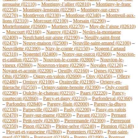
arrouaise (02110)
–
Montigny-l’allier (02810)
–
Montigny-le-franc
(02250)
–
Montigny-lengrain (02290)
–
Montigny-sur-crecy
(02270)
–
Montlevon (02330)
–
Montloue (02340)
–
Montreuil-aux-
lions (02310)
–
Morcourt (02100)
–
Morsain (02290)
–
Mortefontaine (02600)
–
Mortiers (02270)
–
Moy-de-l’aisne (02610)
–
Muscourt (02160)
–
Nauroy (02420)
–
Nesles-la-montagne
(02400)
–
Neufchatel-sur-aisne (02190)
–
Neuilly-saint-front
(02470)
–
Neuve-maison (02500)
–
Neuville-saint-amand (02100)
–
Neuvillette (02390)
–
Nizy-le-comte (02150)
–
Nogent-l’artaud
(02310)
–
Nogentel (02400)
–
Noroy-sur-ourcq (02600)
–
Nouvion-
et-catillon (02270)
–
Nouvion-le-comte (02800)
–
Nouvion-le-
vineux (02860)
–
Nouvron-vingre (02290)
–
Noyales (02120)
–
Noyant-et-aconin (02200)
–
Oeuilly (02160)
–
Ognes (02300)
–
Ohis (02500)
–
Oigny-en-valois (02600)
–
Oisy (02450)
–
Ollezy
(02480)
–
Omissy (02100)
–
Orainville (02190)
–
Origny-en-
thierache (02550)
–
Origny-sainte-benoite (02390)
–
Osly-courtil
(02290)
–
Oulchy-le-chateau (02210)
–
Paars (02220)
–
Pancy-
courtecon (02860)
–
Parcy-et-tigny (02210)
–
Parfondeval (02360)
–
Parfondru (02840)
–
Pargny-filain (02000)
–
Pargny-la-dhuys
(02330)
–
Parpeville (02240)
–
Pasly (02200)
–
Passy-en-valois
(02470)
–
Passy-sur-marne (02850)
–
Pavant (02310)
–
Pernant
(02200)
–
Petit-verly (02630)
–
Pierremande (02300)
–
Pierrepont
(02350)
–
Pinon (02320)
–
Pleine-selve (02240)
–
Plomion (02140)
–
Ployart-et-vaurseine (02860)
–
Pommiers (02200)
–
Pont-saint-
mard (02380)
–
Pontavert (02160)
–
Pontru (02490)
–
Pontruet