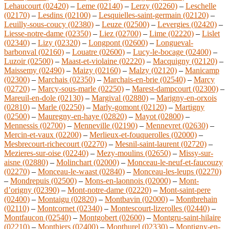
Lehaucourt (02420)
–
Leme (02140)
–
Lerzy (02260)
–
Leschelle
(02170)
–
Lesdins (02100)
–
Lesquielles-saint-germain (02120)
–
Leuilly-sous-coucy (02380)
–
Leuze (02500)
–
Levergies (02420)
–
Liesse-notre-dame (02350)
–
Liez (02700)
–
Lime (02220)
–
Lislet
(02340)
–
Lizy (02320)
–
Longpont (02600)
–
Longueval-
barbonval (02160)
–
Louatre (02600)
–
Lucy-le-bocage (02400)
–
Luzoir (02500)
–
Maast-et-violaine (02220)
–
Macquigny (02120)
–
Maissemy (02490)
–
Maizy (02160)
–
Malzy (02120)
–
Manicamp
(02300)
–
Marchais (02350)
–
Marchais-en-brie (02540)
–
Marcy
(02720)
–
Marcy-sous-marle (02250)
–
Marest-dampcourt (02300)
–
Mareuil-en-dole (02130)
–
Margival (02880)
–
Marigny-en-orxois
(02810)
–
Marle (02250)
–
Marly-gomont (02120)
–
Martigny
(02500)
–
Mauregny-en-haye (02820)
–
Mayot (02800)
–
Mennessis (02700)
–
Menneville (02190)
–
Mennevret (02630)
–
Mercin-et-vaux (02200)
–
Merlieux-et-fouquerolles (02000)
–
Mesbrecourt-richecourt (02270)
–
Mesnil-saint-laurent (02720)
–
Mezieres-sur-oise (02240)
–
Mezy-moulins (02650)
–
Missy-sur-
aisne (02880)
–
Molinchart (02000)
–
Monceau-le-neuf-et-faucouzy
(02270)
–
Monceau-le-waast (02840)
–
Monceau-les-leups (02270)
–
Mondrepuis (02500)
–
Mons-en-laonnois (02000)
–
Mont-
d’origny (02390)
–
Mont-notre-dame (02220)
–
Mont-saint-pere
(02400)
–
Montaigu (02820)
–
Montbavin (02000)
–
Montbrehain
(02110)
–
Montcornet (02340)
–
Montescourt-lizerolles (02440)
–
Montfaucon (02540)
–
Montgobert (02600)
–
Montgru-saint-hilaire
(02210)
–
Monthiers (02400)
–
Monthurel (02330)
–
Montigny-en-