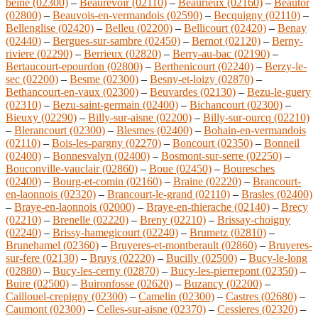
beine (02300)
–
Beaurevoir (02110)
–
Beaurieux (02160)
–
Beautor
(02800)
–
Beauvois-en-vermandois (02590)
–
Becquigny (02110)
–
Bellenglise (02420)
–
Belleu (02200)
–
Bellicourt (02420)
–
Benay
(02440)
–
Bergues-sur-sambre (02450)
–
Bernot (02120)
–
Berny-
riviere (02290)
–
Berrieux (02820)
–
Berry-au-bac (02190)
–
Bertaucourt-epourdon (02800)
–
Berthenicourt (02240)
–
Berzy-le-
sec (02200)
–
Besme (02300)
–
Besny-et-loizy (02870)
–
Bethancourt-en-vaux (02300)
–
Beuvardes (02130)
–
Bezu-le-guery
(02310)
–
Bezu-saint-germain (02400)
–
Bichancourt (02300)
–
Bieuxy (02290)
–
Billy-sur-aisne (02200)
–
Billy-sur-ourcq (02210)
–
Blerancourt (02300)
–
Blesmes (02400)
–
Bohain-en-vermandois
(02110)
–
Bois-les-pargny (02270)
–
Boncourt (02350)
–
Bonneil
(02400)
–
Bonnesvalyn (02400)
–
Bosmont-sur-serre (02250)
–
Bouconville-vauclair (02860)
–
Boue (02450)
–
Bouresches
(02400)
–
Bourg-et-comin (02160)
–
Braine (02220)
–
Brancourt-
en-laonnois (02320)
–
Brancourt-le-grand (02110)
–
Brasles (02400)
–
Braye-en-laonnois (02000)
–
Braye-en-thierache (02140)
–
Brecy
(02210)
–
Brenelle (02220)
–
Breny (02210)
–
Brissay-choigny
(02240)
–
Brissy-hamegicourt (02240)
–
Brumetz (02810)
–
Brunehamel (02360)
–
Bruyeres-et-montberault (02860)
–
Bruyeres-
sur-fere (02130)
–
Bruys (02220)
–
Bucilly (02500)
–
Bucy-le-long
(02880)
–
Bucy-les-cerny (02870)
–
Bucy-les-pierrepont (02350)
–
Buire (02500)
–
Buironfosse (02620)
–
Buzancy (02200)
–
Caillouel-crepigny (02300)
–
Camelin (02300)
–
Castres (02680)
–
Caumont (02300)
–
Celles-sur-aisne (02370)
–
Cessieres (02320)
–