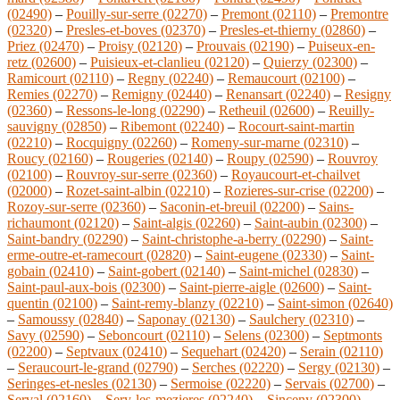
(02490)
–
Pouilly-sur-serre (02270)
–
Premont (02110)
–
Premontre
(02320)
–
Presles-et-boves (02370)
–
Presles-et-thierny (02860)
–
Priez (02470)
–
Proisy (02120)
–
Prouvais (02190)
–
Puiseux-en-
retz (02600)
–
Puisieux-et-clanlieu (02120)
–
Quierzy (02300)
–
Ramicourt (02110)
–
Regny (02240)
–
Remaucourt (02100)
–
Remies (02270)
–
Remigny (02440)
–
Renansart (02240)
–
Resigny
(02360)
–
Ressons-le-long (02290)
–
Retheuil (02600)
–
Reuilly-
sauvigny (02850)
–
Ribemont (02240)
–
Rocourt-saint-martin
(02210)
–
Rocquigny (02260)
–
Romeny-sur-marne (02310)
–
Roucy (02160)
–
Rougeries (02140)
–
Roupy (02590)
–
Rouvroy
(02100)
–
Rouvroy-sur-serre (02360)
–
Royaucourt-et-chailvet
(02000)
–
Rozet-saint-albin (02210)
–
Rozieres-sur-crise (02200)
–
Rozoy-sur-serre (02360)
–
Saconin-et-breuil (02200)
–
Sains-
richaumont (02120)
–
Saint-algis (02260)
–
Saint-aubin (02300)
–
Saint-bandry (02290)
–
Saint-christophe-a-berry (02290)
–
Saint-
erme-outre-et-ramecourt (02820)
–
Saint-eugene (02330)
–
Saint-
gobain (02410)
–
Saint-gobert (02140)
–
Saint-michel (02830)
–
Saint-paul-aux-bois (02300)
–
Saint-pierre-aigle (02600)
–
Saint-
quentin (02100)
–
Saint-remy-blanzy (02210)
–
Saint-simon (02640)
–
Samoussy (02840)
–
Saponay (02130)
–
Saulchery (02310)
–
Savy (02590)
–
Seboncourt (02110)
–
Selens (02300)
–
Septmonts
(02200)
–
Septvaux (02410)
–
Sequehart (02420)
–
Serain (02110)
–
Seraucourt-le-grand (02790)
–
Serches (02220)
–
Sergy (02130)
–
Seringes-et-nesles (02130)
–
Sermoise (02220)
–
Servais (02700)
–
Serval (02160)
–
Sery-les-mezieres (02240)
–
Sinceny (02300)
–