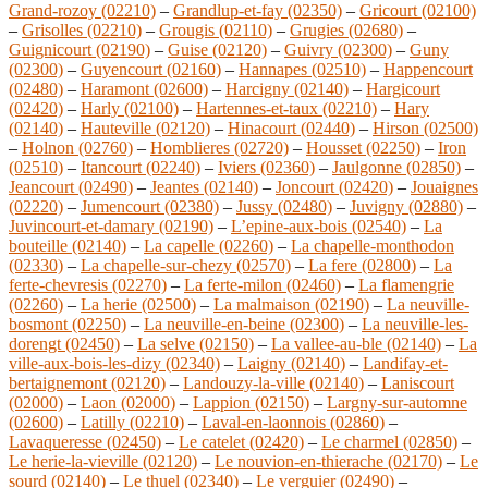
Grand-rozoy (02210)
–
Grandlup-et-fay (02350)
–
Gricourt (02100)
–
Grisolles (02210)
–
Grougis (02110)
–
Grugies (02680)
–
Guignicourt (02190)
–
Guise (02120)
–
Guivry (02300)
–
Guny
(02300)
–
Guyencourt (02160)
–
Hannapes (02510)
–
Happencourt
(02480)
–
Haramont (02600)
–
Harcigny (02140)
–
Hargicourt
(02420)
–
Harly (02100)
–
Hartennes-et-taux (02210)
–
Hary
(02140)
–
Hauteville (02120)
–
Hinacourt (02440)
–
Hirson (02500)
–
Holnon (02760)
–
Homblieres (02720)
–
Housset (02250)
–
Iron
(02510)
–
Itancourt (02240)
–
Iviers (02360)
–
Jaulgonne (02850)
–
Jeancourt (02490)
–
Jeantes (02140)
–
Joncourt (02420)
–
Jouaignes
(02220)
–
Jumencourt (02380)
–
Jussy (02480)
–
Juvigny (02880)
–
Juvincourt-et-damary (02190)
–
L’epine-aux-bois (02540)
–
La
bouteille (02140)
–
La capelle (02260)
–
La chapelle-monthodon
(02330)
–
La chapelle-sur-chezy (02570)
–
La fere (02800)
–
La
ferte-chevresis (02270)
–
La ferte-milon (02460)
–
La flamengrie
(02260)
–
La herie (02500)
–
La malmaison (02190)
–
La neuville-
bosmont (02250)
–
La neuville-en-beine (02300)
–
La neuville-les-
dorengt (02450)
–
La selve (02150)
–
La vallee-au-ble (02140)
–
La
ville-aux-bois-les-dizy (02340)
–
Laigny (02140)
–
Landifay-et-
bertaignemont (02120)
–
Landouzy-la-ville (02140)
–
Laniscourt
(02000)
–
Laon (02000)
–
Lappion (02150)
–
Largny-sur-automne
(02600)
–
Latilly (02210)
–
Laval-en-laonnois (02860)
–
Lavaqueresse (02450)
–
Le catelet (02420)
–
Le charmel (02850)
–
Le herie-la-vieville (02120)
–
Le nouvion-en-thierache (02170)
–
Le
sourd (02140)
–
Le thuel (02340)
–
Le verguier (02490)
–