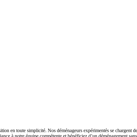
ition en toute simplicité. Nos déménageurs expérimentés se chargent de
onfiance à notre équipe compétente et bénéficiez d’un déménagement sans