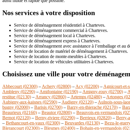
aussi fluide et rapide que possible.
Nos services à votre disposition
Service de déménagement résidentiel à Charteves.
Service de déménagement commercial à Charteves.
Service de déménagement local à Charteves.
Service de déménagement express à Charteves.
Service de déménagement avec assistance à l’emballage et au d
Service de location de matériel de déménagement à Charteves.
Service de location de monte-meubles à Charteves.
Service de location de véhicules utilitaires à Charteves.
Choisissez une ville pour votre déménagem
Abbecourt (02300)
–
Achery (02800)
–
Acy (02200)
–
Agnicourt-et-s
Ambleny (02290)
–
Amifontaine (02190)
–
Amigny-rouy (02700)
–
A
restitue (02130)
–
Arrancy (02860)
–
Artemps (02480)
–
Artonges (0
Aubigny-aux-kaisnes (02590)
–
Audigny (02120)
–
Aulnois-sous-lao
bugny (02000)
–
Barisis (02700)
–
Barzy-en-thierache (02170)
–
Bar
Beaurieux (02160)
–
Beautor (02800)
–
Beauvois-en-vermandois (02
Bernot (02120)
–
Berny-riviere (02290)
–
Berrieux (02820)
–
Berry-a
–
Bethancourt-en-vaux (02300)
–
Beuvardes (02130)
–
Bezu-le-guer
Blerancourt (02300)
–
Blesmes (02400)
–
Bohain-en-vermandois (02