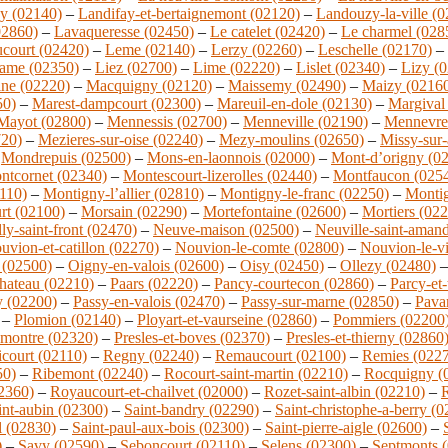
y (02140)
–
Landifay-et-bertaignemont (02120)
–
Landouzy-la-ville (
02860)
–
Lavaqueresse (02450)
–
Le catelet (02420)
–
Le charmel (028
court (02420)
–
Leme (02140)
–
Lerzy (02260)
–
Leschelle (02170)
–
dame (02350)
–
Liez (02700)
–
Lime (02220)
–
Lislet (02340)
–
Lizy (
ine (02220)
–
Macquigny (02120)
–
Maissemy (02490)
–
Maizy (0216
50)
–
Marest-dampcourt (02300)
–
Mareuil-en-dole (02130)
–
Margival
Mayot (02800)
–
Mennessis (02700)
–
Menneville (02190)
–
Mennevre
720)
–
Mezieres-sur-oise (02240)
–
Mezy-moulins (02650)
–
Missy-sur-
–
Mondrepuis (02500)
–
Mons-en-laonnois (02000)
–
Mont-d’origny (0
ntcornet (02340)
–
Montescourt-lizerolles (02440)
–
Montfaucon (025
110)
–
Montigny-l’allier (02810)
–
Montigny-le-franc (02250)
–
Montig
rt (02100)
–
Morsain (02290)
–
Mortefontaine (02600)
–
Mortiers (02
ly-saint-front (02470)
–
Neuve-maison (02500)
–
Neuville-saint-aman
uvion-et-catillon (02270)
–
Nouvion-le-comte (02800)
–
Nouvion-le-v
 (02500)
–
Oigny-en-valois (02600)
–
Oisy (02450)
–
Ollezy (02480)
hateau (02210)
–
Paars (02220)
–
Pancy-courtecon (02860)
–
Parcy-et
y (02200)
–
Passy-en-valois (02470)
–
Passy-sur-marne (02850)
–
Pava
–
Plomion (02140)
–
Ployart-et-vaurseine (02860)
–
Pommiers (02200
montre (02320)
–
Presles-et-boves (02370)
–
Presles-et-thierny (02860
court (02110)
–
Regny (02240)
–
Remaucourt (02100)
–
Remies (022
50)
–
Ribemont (02240)
–
Rocourt-saint-martin (02210)
–
Rocquigny (
02360)
–
Royaucourt-et-chailvet (02000)
–
Rozet-saint-albin (02210)
–
R
int-aubin (02300)
–
Saint-bandry (02290)
–
Saint-christophe-a-berry (
l (02830)
–
Saint-paul-aux-bois (02300)
–
Saint-pierre-aigle (02600)
–
)
–
Savy (02590)
–
Seboncourt (02110)
–
Selens (02300)
–
Septmonts 