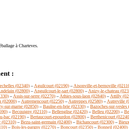
éballage à Charteves.
ent :
echelles (02340)
–
Aguilcourt (02190)
–
Aisonville-et-bernoville (0211
ndelain (02800)
–
Anguilcourt-le-sart (02800)
–
Anizy-le-chateau (023
2330)
–
Assis-sur-serre (02270)
–
Athies-sous-laon (02840)
–
Attilly (0
n (02000)
–
Autremencourt (02250)
–
Autreppes (02580)
–
Autreville 
zy-sur-marne (02850)
–
Baulne-en-brie (02330)
–
Bazoches-sur-vesles 
590)
–
Becquigny (02110)
–
Bellenglise (02420)
–
Belleu (02200)
–
Be
u-bac (02190)
–
Bertaucourt-epourdon (02800)
–
Berthenicourt (02240
y (02310)
–
Bezu-saint-germain (02400)
–
Bichancourt (02300)
–
Bieux
110)
–
Bois-les-pargny (02270)
–
Boncourt (02350)
–
Bonneil (02400)