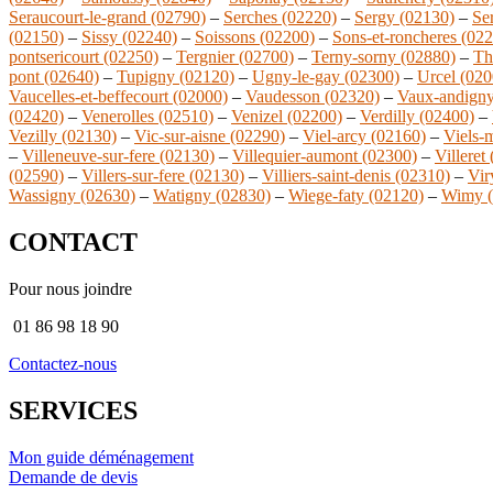
Seraucourt-le-grand (02790)
–
Serches (02220)
–
Sergy (02130)
–
Se
(02150)
–
Sissy (02240)
–
Soissons (02200)
–
Sons-et-roncheres (02
pontsericourt (02250)
–
Tergnier (02700)
–
Terny-sorny (02880)
–
Th
pont (02640)
–
Tupigny (02120)
–
Ugny-le-gay (02300)
–
Urcel (020
Vaucelles-et-beffecourt (02000)
–
Vaudesson (02320)
–
Vaux-andigny
(02420)
–
Venerolles (02510)
–
Venizel (02200)
–
Verdilly (02400)
–
Vezilly (02130)
–
Vic-sur-aisne (02290)
–
Viel-arcy (02160)
–
Viels-
–
Villeneuve-sur-fere (02130)
–
Villequier-aumont (02300)
–
Villeret
(02590)
–
Villers-sur-fere (02130)
–
Villiers-saint-denis (02310)
–
Vir
Wassigny (02630)
–
Watigny (02830)
–
Wiege-faty (02120)
–
Wimy (
CONTACT
Pour nous joindre
01 86 98 18 90
Contactez-nous
SERVICES
Mon guide déménagement
Demande de devis