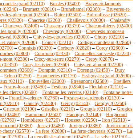
court-le-grand (02110)
–
Brasles (02400)
–
Braye-en-laonnois
t (02240)
–
Brumetz (02810)
–
Brunehamel (02360)
–
Bruyeres-et-
y-les-pierrepont (02350)
–
Buire (02500)
–
Buironfosse (02620)
–
eres (02320)
–
Chacrise (02200)
–
Chaillevois (02000)
–
Chalandry
–
Charteves (02400)
–
Chassemy (02370)
–
Chateau-thierry (02400)
les-pouilly (02000)
–
Chevregny (02000)
–
Chevresis-monceau
es-val (02880)
–
Chivy-les-etouvelles (02000)
–
Chouy (02210)
–
et-valsery (02600)
–
Coincy (02210)
–
Colligis-crandelain (02860)
–
02700)
–
Connigis (02330)
–
Corbeny (02820)
–
Corcy (02600)
–
ourbes (02800)
–
Courboin (02330)
–
Courcelles-sur-vesle (02220)
–
u-mont (02380)
–
Crecy-sur-serre (02270)
–
Crepy (02870)
–
x (02350)
–
Cuiry-les-iviers (02360)
–
Cuisy-en-almont (02200)
–
ommiers (02600)
–
Domptin (02310)
–
Dorengt (02450)
–
Dury
–
Erlon (02250)
–
Esqueheries (02170)
–
Essigny-le-grand (02690)
–
iaux (02110)
–
Etouvelles (02000)
–
Etreaupont (02580)
–
Etreillers
–
Fesmy-le-sart (02450)
–
Festieux (02840)
–
Fieulaine (02110)
–
-les-clercs (02680)
–
Fontaine-les-vervins (02140)
–
Fontaine-notre-
0)
–
Francilly-selency (02760)
–
Fresnes-en-tardenois (02130)
–
u (02810)
–
Gauchy (02430)
–
Gercy (02140)
–
Gergny (02260)
–
–
Gricourt (02100)
–
Grisolles (02210)
–
Grougis (02110)
–
Grugies
rt (02480)
–
Haramont (02600)
–
Harcigny (02140)
–
Hargicourt
(02760)
–
Homblieres (02720)
–
Housset (02250)
–
Iron (02510)
–
encourt (02380)
–
Jussy (02480)
–
Juvigny (02880)
–
Juvincourt-et-
r-chezy (02570)
–
La fere (02800)
–
La ferte-chevresis (02270)
–
La
eine (02300)
–
La neuville-les-dorengt (02450)
–
La selve (02150)
–