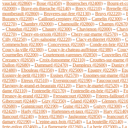
vauclair (02860)
–
Boue (02450)
–
Bouresches (02400)
–
Bourg-et-c
(02000)
–
Braye-en-thierache (02140)
–
Brecy (02210)
–
Brenelle (0
montberault (02860)
–
Bruyeres-sur-fere (02130)
–
Bruys (02220)
–
B
Buzancy (02200)
–
Caillouel-crepigny (02300)
–
Camelin (02300)
–
(02270)
–
Chambry (02000)
–
Chamouille (02860)
–
Champs (02670
–
Chaudun (02200)
–
Chauny (02300)
–
Chavignon (02000)
–
Chavi
(02270)
–
Chezy-en-orxois (02810)
–
Chezy-sur-marne (02570)
–
Ch
Cilly (02250)
–
Ciry-salsogne (02220)
–
Clacy-et-thierret (02000)
–
C
Commenchon (02300)
–
Concevreux (02160)
–
Conde-en-brie (0233
Coucy-la-ville (02380)
–
Coucy-le-chateau-auffrique (02380)
–
Coucy
Courmelles (02200)
–
Courtemont-varennes (02850)
–
Couvrelles (0
Crezancy (02650)
–
Croix-fonsomme (02110)
–
Crouttes-sur-marne 
Dallon (02680)
–
Dammard (02470)
–
Dampleux (02600)
–
Danizy (
(02480)
–
Ebouleau (02350)
–
Effry (02500)
–
Epagny (02290)
–
Epa
Essigny-le-petit (02100)
–
Essises (02570)
–
Essomes-sur-marne (024
(02590)
–
Etreux (02510)
–
Evergnicourt (02190)
–
Faucoucourt (02
Flavigny-le-grand-et-beaurain (02120)
–
Flavy-le-martel (02520)
–
Fl
dame (02110)
–
Fontenelle (02170)
–
Fontenelle-en-brie (02540)
–
Fo
Fresnoy-le-grand (02230)
–
Fressancourt (02800)
–
Frieres-faillouel 
Gibercourt (02440)
–
Gizy (02350)
–
Gland (02400)
–
Glennes (0216
(02680)
–
Guignicourt (02190)
–
Guise (02120)
–
Guivry (02300)
–
(02420)
–
Harly (02100)
–
Hartennes-et-taux (02210)
–
Hary (02140)
Itancourt (02240)
–
Iviers (02360)
–
Jaulgonne (02850)
–
Jeancourt (
damary (02190)
–
L’epine-aux-bois (02540)
–
La bouteille (02140)
–
ferte-milon (02460)
–
La flamengrie (02260)
–
La herie (02500)
–
La