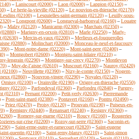
02140)
–
Laniscourt (02000)
–
Laon (02000)
–
Lappion (02150)
–
50)
–
Le herie-la-vieville (02120)
–
Le nouvion-en-thierache (02170)
Lesdins (02100)
–
Lesquielles-saint-germain (02120)
–
Leuilly-sous-
02320)
–
Longpont (02600)
–
Longueval-barbonval (02160)
–
Louatre
0)
–
Malzy (02120)
–
Manicamp (02300)
–
Marchais (02350)
–
 (02880)
–
Marigny-en-orxois (02810)
–
Marle (02250)
–
Marly-
t (02630)
–
Mercin-et-vaux (02200)
–
Merlieux-et-fouquerolles
aisne (02880)
–
Molinchart (02000)
–
Monceau-le-neuf-et-faucouzy
2390)
–
Mont-notre-dame (02220)
–
Mont-saint-pere (02400)
–
40)
–
Montgobert (02600)
–
Montgru-saint-hilaire (02210)
–
ny-lengrain (02290)
–
Montigny-sur-crecy (02270)
–
Montlevon
270)
–
Moy-de-l’aisne (02610)
–
Muscourt (02160)
–
Nauroy (02420)
d (02100)
–
Neuvillette (02390)
–
Nizy-le-comte (02150)
–
Nogent-
ineux (02860)
–
Nouvron-vingre (02290)
–
Noyales (02120)
–
–
Omissy (02100)
–
Orainville (02190)
–
Origny-en-thierache (02550)
-tigny (02210)
–
Parfondeval (02360)
–
Parfondru (02840)
–
Pargny-
nt (02310)
–
Pernant (02200)
–
Petit-verly (02630)
–
Pierremande
)
–
Pont-saint-mard (02380)
–
Pontavert (02160)
–
Pontru (02490)
–
)
–
Priez (02470)
–
Proisy (02120)
–
Prouvais (02190)
–
Puiseux-en-
70)
–
Remigny (02440)
–
Renansart (02240)
–
Resigny (02360)
–
02260)
–
Romeny-sur-marne (02310)
–
Roucy (02160)
–
Rougeries
ozieres-sur-crise (02200)
–
Rozoy-sur-serre (02360)
–
Saconin-et-
02290)
–
Saint-erme-outre-et-ramecourt (02820)
–
Saint-eugene
Saint-quentin (02100)
–
Saint-remy-blanzy (02210)
–
Saint-simon
(02200)
–
Septvaux (02410)
–
Sequehart (02420)
–
Serain (02110)
–