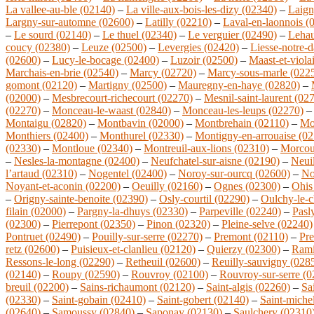
La vallee-au-ble (02140)
–
La ville-aux-bois-les-dizy (02340)
–
Laign
Largny-sur-automne (02600)
–
Latilly (02210)
–
Laval-en-laonnois (
–
Le sourd (02140)
–
Le thuel (02340)
–
Le verguier (02490)
–
Lehau
coucy (02380)
–
Leuze (02500)
–
Levergies (02420)
–
Liesse-notre-
(02600)
–
Lucy-le-bocage (02400)
–
Luzoir (02500)
–
Maast-et-viola
Marchais-en-brie (02540)
–
Marcy (02720)
–
Marcy-sous-marle (022
gomont (02120)
–
Martigny (02500)
–
Mauregny-en-haye (02820)
–
(02000)
–
Mesbrecourt-richecourt (02270)
–
Mesnil-saint-laurent (02
(02270)
–
Monceau-le-waast (02840)
–
Monceau-les-leups (02270)
Montaigu (02820)
–
Montbavin (02000)
–
Montbrehain (02110)
–
Mo
Monthiers (02400)
–
Monthurel (02330)
–
Montigny-en-arrouaise (02
(02330)
–
Montloue (02340)
–
Montreuil-aux-lions (02310)
–
Morcou
–
Nesles-la-montagne (02400)
–
Neufchatel-sur-aisne (02190)
–
Neuil
l’artaud (02310)
–
Nogentel (02400)
–
Noroy-sur-ourcq (02600)
–
No
Noyant-et-aconin (02200)
–
Oeuilly (02160)
–
Ognes (02300)
–
Ohis
–
Origny-sainte-benoite (02390)
–
Osly-courtil (02290)
–
Oulchy-le-c
filain (02000)
–
Pargny-la-dhuys (02330)
–
Parpeville (02240)
–
Pasl
(02300)
–
Pierrepont (02350)
–
Pinon (02320)
–
Pleine-selve (02240)
Pontruet (02490)
–
Pouilly-sur-serre (02270)
–
Premont (02110)
–
Pre
retz (02600)
–
Puisieux-et-clanlieu (02120)
–
Quierzy (02300)
–
Rami
Ressons-le-long (02290)
–
Retheuil (02600)
–
Reuilly-sauvigny (028
(02140)
–
Roupy (02590)
–
Rouvroy (02100)
–
Rouvroy-sur-serre (
breuil (02200)
–
Sains-richaumont (02120)
–
Saint-algis (02260)
–
Sa
(02330)
–
Saint-gobain (02410)
–
Saint-gobert (02140)
–
Saint-miche
(02640)
–
Samoussy (02840)
–
Saponay (02130)
–
Saulchery (02310