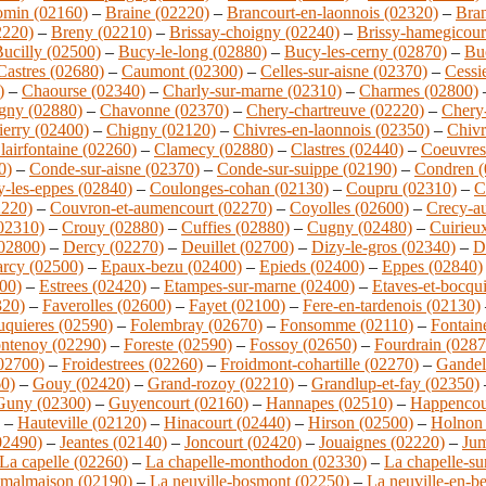
omin (02160)
–
Braine (02220)
–
Brancourt-en-laonnois (02320)
–
Bran
2220)
–
Breny (02210)
–
Brissay-choigny (02240)
–
Brissy-hamegicour
ucilly (02500)
–
Bucy-le-long (02880)
–
Bucy-les-cerny (02870)
–
Buc
Castres (02680)
–
Caumont (02300)
–
Celles-sur-aisne (02370)
–
Cessi
)
–
Chaourse (02340)
–
Charly-sur-marne (02310)
–
Charmes (02800)
gny (02880)
–
Chavonne (02370)
–
Chery-chartreuve (02220)
–
Chery-
ierry (02400)
–
Chigny (02120)
–
Chivres-en-laonnois (02350)
–
Chivr
lairfontaine (02260)
–
Clamecy (02880)
–
Clastres (02440)
–
Coeuvres-
0)
–
Conde-sur-aisne (02370)
–
Conde-sur-suippe (02190)
–
Condren (
-les-eppes (02840)
–
Coulonges-cohan (02130)
–
Coupru (02310)
–
C
2220)
–
Couvron-et-aumencourt (02270)
–
Coyolles (02600)
–
Crecy-a
(02310)
–
Crouy (02880)
–
Cuffies (02880)
–
Cugny (02480)
–
Cuirieu
02800)
–
Dercy (02270)
–
Deuillet (02700)
–
Dizy-le-gros (02340)
–
D
rcy (02500)
–
Epaux-bezu (02400)
–
Epieds (02400)
–
Eppes (02840)
00)
–
Estrees (02420)
–
Etampes-sur-marne (02400)
–
Etaves-et-bocqu
320)
–
Faverolles (02600)
–
Fayet (02100)
–
Fere-en-tardenois (02130)
uquieres (02590)
–
Folembray (02670)
–
Fonsomme (02110)
–
Fontaine
ntenoy (02290)
–
Foreste (02590)
–
Fossoy (02650)
–
Fourdrain (0287
(02700)
–
Froidestrees (02260)
–
Froidmont-cohartille (02270)
–
Gandel
0)
–
Gouy (02420)
–
Grand-rozoy (02210)
–
Grandlup-et-fay (02350)
Guny (02300)
–
Guyencourt (02160)
–
Hannapes (02510)
–
Happencou
–
Hauteville (02120)
–
Hinacourt (02440)
–
Hirson (02500)
–
Holnon 
02490)
–
Jeantes (02140)
–
Joncourt (02420)
–
Jouaignes (02220)
–
Jum
La capelle (02260)
–
La chapelle-monthodon (02330)
–
La chapelle-su
 malmaison (02190)
–
La neuville-bosmont (02250)
–
La neuville-en-b