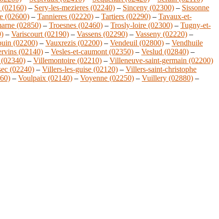
l (02160)
–
Sery-les-mezieres (02240)
–
Sinceny (02300)
–
Sissonne
ne (02600)
–
Tannieres (02220)
–
Tartiers (02290)
–
Tavaux-et-
marne (02850)
–
Troesnes (02460)
–
Trosly-loire (02300)
–
Tugny-et-
0)
–
Variscourt (02190)
–
Vassens (02290)
–
Vasseny (02220)
–
uin (02200)
–
Vauxrezis (02200)
–
Vendeuil (02800)
–
Vendhuile
rvins (02140)
–
Vesles-et-caumont (02350)
–
Veslud (02840)
–
 (02340)
–
Villemontoire (02210)
–
Villeneuve-saint-germain (02200)
-sec (02240)
–
Villers-les-guise (02120)
–
Villers-saint-christophe
60)
–
Voulpaix (02140)
–
Voyenne (02250)
–
Vuillery (02880)
–