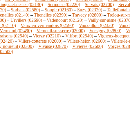
ringes-et-nesles (02130)
–
Sermoise (02220)
–
Servais (02700)
–
Serva
270)
–
Sorbais (02580)
–
Soupir (02160)
–
Suzy (02320)
–
Taillefontai
enailles (02140)
–
Thenelles (02390)
–
Travecy (02800)
–
Trelou-sur-
00)
–
Urvillers (02690)
–
Vadencourt (02120)
–
Vailly-sur-aisne (0237
 (02110)
–
Vaux-en-vermandois (02590)
–
Vauxaillon (02320)
–
Vauxb
Vermand (02490)
–
Verneuil-sur-serre (02000)
–
Versigny (02800)
–
Ve
maisons (02540)
–
Vierzy (02210)
–
Viffort (02540)
–
Vigneux-hocquet
 (02420)
–
Villers-cotterets (02600)
–
Villers-helon (02600)
–
Villers-le
y-noureuil (02300)
–
Vivaise (02870)
–
Vivieres (02600)
–
Vorges (028
02500)