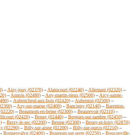
0)
–
Aizy-jouy (02370)
–
Alaincourt (02240)
–
Allemant (02320)
–
20)
–
Annois (02480)
–
Any-martin-rieux (02500)
–
Arcy-sainte-
2490)
–
Aubencheul-aux-bois (02420)
–
Aubenton (02500)
–
(02300)
–
Azy-sur-marne (02400)
–
Bancigny (02140)
–
Barenton-
(02220)
–
Beaumont-en-beine (02300)
–
Beaurevoir (02110)
–
llicourt (02420)
–
Benay (02440)
–
Bergues-sur-sambre (02450)
–
)
–
Berzy-le-sec (02200)
–
Besme (02300)
–
Besny-et-loizy (02870)
y (02290)
–
Billy-sur-aisne (02200)
–
Billy-sur-ourcq (02210)
–
–
Bonnesvalyn (02400)
–
Bosmont-sur-serre (02250)
–
Bouconville-