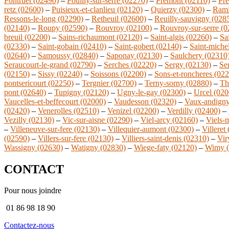
Pontruet (02490)
–
Pouilly-sur-serre (02270)
–
Premont (02110)
–
Pre
retz (02600)
–
Puisieux-et-clanlieu (02120)
–
Quierzy (02300)
–
Rami
Ressons-le-long (02290)
–
Retheuil (02600)
–
Reuilly-sauvigny (028
(02140)
–
Roupy (02590)
–
Rouvroy (02100)
–
Rouvroy-sur-serre (
breuil (02200)
–
Sains-richaumont (02120)
–
Saint-algis (02260)
–
Sa
(02330)
–
Saint-gobain (02410)
–
Saint-gobert (02140)
–
Saint-miche
(02640)
–
Samoussy (02840)
–
Saponay (02130)
–
Saulchery (02310
Seraucourt-le-grand (02790)
–
Serches (02220)
–
Sergy (02130)
–
Se
(02150)
–
Sissy (02240)
–
Soissons (02200)
–
Sons-et-roncheres (02
pontsericourt (02250)
–
Tergnier (02700)
–
Terny-sorny (02880)
–
Th
pont (02640)
–
Tupigny (02120)
–
Ugny-le-gay (02300)
–
Urcel (020
Vaucelles-et-beffecourt (02000)
–
Vaudesson (02320)
–
Vaux-andigny
(02420)
–
Venerolles (02510)
–
Venizel (02200)
–
Verdilly (02400)
–
Vezilly (02130)
–
Vic-sur-aisne (02290)
–
Viel-arcy (02160)
–
Viels-
–
Villeneuve-sur-fere (02130)
–
Villequier-aumont (02300)
–
Villeret
(02590)
–
Villers-sur-fere (02130)
–
Villiers-saint-denis (02310)
–
Vir
Wassigny (02630)
–
Watigny (02830)
–
Wiege-faty (02120)
–
Wimy (
CONTACT
Pour nous joindre
01 86 98 18 90
Contactez-nous