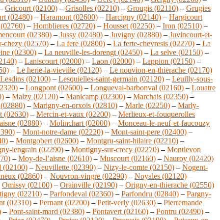
–
Gricourt (02100)
–
Grisolles (02210)
–
Grougis (02110)
–
Grugies
rt (02480)
–
Haramont (02600)
–
Harcigny (02140)
–
Hargicourt
(02760)
–
Homblieres (02720)
–
Housset (02250)
–
Iron (02510)
–
encourt (02380)
–
Jussy (02480)
–
Juvigny (02880)
–
Juvincourt-et-
r-chezy (02570)
–
La fere (02800)
–
La ferte-chevresis (02270)
–
La
eine (02300)
–
La neuville-les-dorengt (02450)
–
La selve (02150)
–
02140)
–
Laniscourt (02000)
–
Laon (02000)
–
Lappion (02150)
–
50)
–
Le herie-la-vieville (02120)
–
Le nouvion-en-thierache (02170)
Lesdins (02100)
–
Lesquielles-saint-germain (02120)
–
Leuilly-sous-
02320)
–
Longpont (02600)
–
Longueval-barbonval (02160)
–
Louatre
0)
–
Malzy (02120)
–
Manicamp (02300)
–
Marchais (02350)
–
 (02880)
–
Marigny-en-orxois (02810)
–
Marle (02250)
–
Marly-
t (02630)
–
Mercin-et-vaux (02200)
–
Merlieux-et-fouquerolles
aisne (02880)
–
Molinchart (02000)
–
Monceau-le-neuf-et-faucouzy
2390)
–
Mont-notre-dame (02220)
–
Mont-saint-pere (02400)
–
40)
–
Montgobert (02600)
–
Montgru-saint-hilaire (02210)
–
ny-lengrain (02290)
–
Montigny-sur-crecy (02270)
–
Montlevon
270)
–
Moy-de-l’aisne (02610)
–
Muscourt (02160)
–
Nauroy (02420)
d (02100)
–
Neuvillette (02390)
–
Nizy-le-comte (02150)
–
Nogent-
ineux (02860)
–
Nouvron-vingre (02290)
–
Noyales (02120)
–
–
Omissy (02100)
–
Orainville (02190)
–
Origny-en-thierache (02550)
-tigny (02210)
–
Parfondeval (02360)
–
Parfondru (02840)
–
Pargny-
nt (02310)
–
Pernant (02200)
–
Petit-verly (02630)
–
Pierremande
)
–
Pont-saint-mard (02380)
–
Pontavert (02160)
–
Pontru (02490)
–