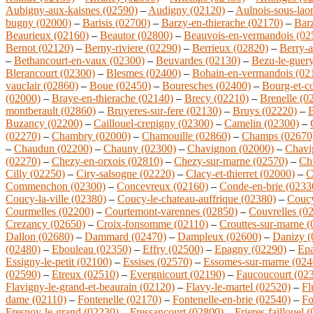
Aubigny-aux-kaisnes (02590)
–
Audigny (02120)
–
Aulnois-sous-lao
bugny (02000)
–
Barisis (02700)
–
Barzy-en-thierache (02170)
–
Bar
Beaurieux (02160)
–
Beautor (02800)
–
Beauvois-en-vermandois (02
Bernot (02120)
–
Berny-riviere (02290)
–
Berrieux (02820)
–
Berry-a
–
Bethancourt-en-vaux (02300)
–
Beuvardes (02130)
–
Bezu-le-guer
Blerancourt (02300)
–
Blesmes (02400)
–
Bohain-en-vermandois (02
vauclair (02860)
–
Boue (02450)
–
Bouresches (02400)
–
Bourg-et-c
(02000)
–
Braye-en-thierache (02140)
–
Brecy (02210)
–
Brenelle (0
montberault (02860)
–
Bruyeres-sur-fere (02130)
–
Bruys (02220)
–
B
Buzancy (02200)
–
Caillouel-crepigny (02300)
–
Camelin (02300)
–
(02270)
–
Chambry (02000)
–
Chamouille (02860)
–
Champs (02670
–
Chaudun (02200)
–
Chauny (02300)
–
Chavignon (02000)
–
Chavi
(02270)
–
Chezy-en-orxois (02810)
–
Chezy-sur-marne (02570)
–
Ch
Cilly (02250)
–
Ciry-salsogne (02220)
–
Clacy-et-thierret (02000)
–
C
Commenchon (02300)
–
Concevreux (02160)
–
Conde-en-brie (0233
Coucy-la-ville (02380)
–
Coucy-le-chateau-auffrique (02380)
–
Coucy
Courmelles (02200)
–
Courtemont-varennes (02850)
–
Couvrelles (0
Crezancy (02650)
–
Croix-fonsomme (02110)
–
Crouttes-sur-marne 
Dallon (02680)
–
Dammard (02470)
–
Dampleux (02600)
–
Danizy (
(02480)
–
Ebouleau (02350)
–
Effry (02500)
–
Epagny (02290)
–
Epa
Essigny-le-petit (02100)
–
Essises (02570)
–
Essomes-sur-marne (024
(02590)
–
Etreux (02510)
–
Evergnicourt (02190)
–
Faucoucourt (02
Flavigny-le-grand-et-beaurain (02120)
–
Flavy-le-martel (02520)
–
Fl
dame (02110)
–
Fontenelle (02170)
–
Fontenelle-en-brie (02540)
–
Fo
Fresnoy-le-grand (02230)
–
Fressancourt (02800)
–
Frieres-faillouel 