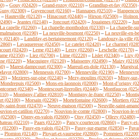
0)
–
Gouy (02420)
–
Grand-rozoy (02210)
–
Grandlup-et-fay (02350)
Guny (02300)
–
Guyencourt (02160)
–
Hannapes (02510)
–
Happencou
–
Hauteville (02120)
–
Hinacourt (02440)
–
Hirson (02500)
–
Holnon 
02490)
–
Jeantes (02140)
–
Joncourt (02420)
–
Jouaignes (02220)
–
Jum
La capelle (02260)
–
La chapelle-monthodon (02330)
–
La chapelle-su
 malmaison (02190)
–
La neuville-bosmont (02250)
–
La neuville-en-b
y (02140)
–
Landifay-et-bertaignemont (02120)
–
Landouzy-la-ville (
02860)
–
Lavaqueresse (02450)
–
Le catelet (02420)
–
Le charmel (028
court (02420)
–
Leme (02140)
–
Lerzy (02260)
–
Leschelle (02170)
–
dame (02350)
–
Liez (02700)
–
Lime (02220)
–
Lislet (02340)
–
Lizy (
ine (02220)
–
Macquigny (02120)
–
Maissemy (02490)
–
Maizy (0216
50)
–
Marest-dampcourt (02300)
–
Mareuil-en-dole (02130)
–
Margival
Mayot (02800)
–
Mennessis (02700)
–
Menneville (02190)
–
Mennevre
720)
–
Mezieres-sur-oise (02240)
–
Mezy-moulins (02650)
–
Missy-sur-
–
Mondrepuis (02500)
–
Mons-en-laonnois (02000)
–
Mont-d’origny (0
ntcornet (02340)
–
Montescourt-lizerolles (02440)
–
Montfaucon (025
110)
–
Montigny-l’allier (02810)
–
Montigny-le-franc (02250)
–
Montig
rt (02100)
–
Morsain (02290)
–
Mortefontaine (02600)
–
Mortiers (02
ly-saint-front (02470)
–
Neuve-maison (02500)
–
Neuville-saint-aman
uvion-et-catillon (02270)
–
Nouvion-le-comte (02800)
–
Nouvion-le-v
 (02500)
–
Oigny-en-valois (02600)
–
Oisy (02450)
–
Ollezy (02480)
hateau (02210)
–
Paars (02220)
–
Pancy-courtecon (02860)
–
Parcy-et
y (02200)
–
Passy-en-valois (02470)
–
Passy-sur-marne (02850)
–
Pava
–
Plomion (02140)
–
Ployart-et-vaurseine (02860)
–
Pommiers (02200