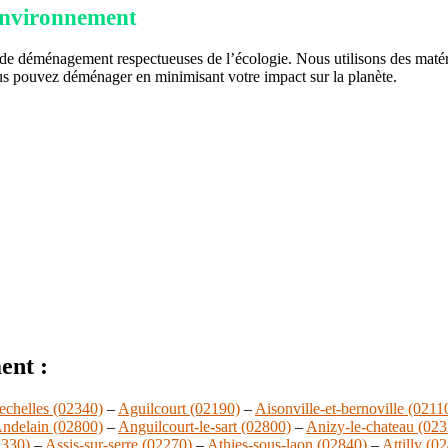
environnement
e déménagement respectueuses de l’écologie. Nous utilisons des matéri
s pouvez déménager en minimisant votre impact sur la planète.
ent :
echelles (02340)
–
Aguilcourt (02190)
–
Aisonville-et-bernoville (0211
ndelain (02800)
–
Anguilcourt-le-sart (02800)
–
Anizy-le-chateau (023
2330)
–
Assis-sur-serre (02270)
–
Athies-sous-laon (02840)
–
Attilly (0