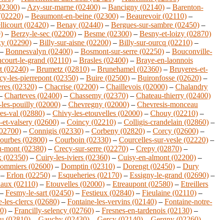
(02300)
–
Azy-sur-marne (02400)
–
Bancigny (02140)
–
Barenton-
(02220)
–
Beaumont-en-beine (02300)
–
Beaurevoir (02110)
–
llicourt (02420)
–
Benay (02440)
–
Bergues-sur-sambre (02450)
–
)
–
Berzy-le-sec (02200)
–
Besme (02300)
–
Besny-et-loizy (02870)
y (02290)
–
Billy-sur-aisne (02200)
–
Billy-sur-ourcq (02210)
–
–
Bonnesvalyn (02400)
–
Bosmont-sur-serre (02250)
–
Bouconville-
court-le-grand (02110)
–
Brasles (02400)
–
Braye-en-laonnois
t (02240)
–
Brumetz (02810)
–
Brunehamel (02360)
–
Bruyeres-et-
y-les-pierrepont (02350)
–
Buire (02500)
–
Buironfosse (02620)
–
eres (02320)
–
Chacrise (02200)
–
Chaillevois (02000)
–
Chalandry
–
Charteves (02400)
–
Chassemy (02370)
–
Chateau-thierry (02400)
les-pouilly (02000)
–
Chevregny (02000)
–
Chevresis-monceau
es-val (02880)
–
Chivy-les-etouvelles (02000)
–
Chouy (02210)
–
et-valsery (02600)
–
Coincy (02210)
–
Colligis-crandelain (02860)
–
02700)
–
Connigis (02330)
–
Corbeny (02820)
–
Corcy (02600)
–
ourbes (02800)
–
Courboin (02330)
–
Courcelles-sur-vesle (02220)
–
u-mont (02380)
–
Crecy-sur-serre (02270)
–
Crepy (02870)
–
x (02350)
–
Cuiry-les-iviers (02360)
–
Cuisy-en-almont (02200)
–
ommiers (02600)
–
Domptin (02310)
–
Dorengt (02450)
–
Dury
–
Erlon (02250)
–
Esqueheries (02170)
–
Essigny-le-grand (02690)
–
iaux (02110)
–
Etouvelles (02000)
–
Etreaupont (02580)
–
Etreillers
–
Fesmy-le-sart (02450)
–
Festieux (02840)
–
Fieulaine (02110)
–
-les-clercs (02680)
–
Fontaine-les-vervins (02140)
–
Fontaine-notre-
0)
–
Francilly-selency (02760)
–
Fresnes-en-tardenois (02130)
–
u (02810)
–
Gauchy (02430)
–
Gercy (02140)
–
Gergny (02260)
–