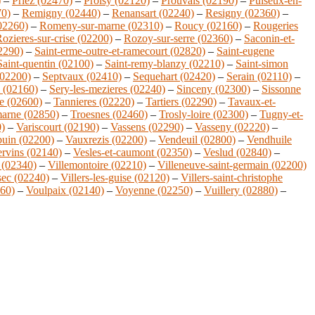
)
–
Priez (02470)
–
Proisy (02120)
–
Prouvais (02190)
–
Puiseux-en-
70)
–
Remigny (02440)
–
Renansart (02240)
–
Resigny (02360)
–
02260)
–
Romeny-sur-marne (02310)
–
Roucy (02160)
–
Rougeries
ozieres-sur-crise (02200)
–
Rozoy-sur-serre (02360)
–
Saconin-et-
02290)
–
Saint-erme-outre-et-ramecourt (02820)
–
Saint-eugene
Saint-quentin (02100)
–
Saint-remy-blanzy (02210)
–
Saint-simon
(02200)
–
Septvaux (02410)
–
Sequehart (02420)
–
Serain (02110)
–
l (02160)
–
Sery-les-mezieres (02240)
–
Sinceny (02300)
–
Sissonne
ne (02600)
–
Tannieres (02220)
–
Tartiers (02290)
–
Tavaux-et-
marne (02850)
–
Troesnes (02460)
–
Trosly-loire (02300)
–
Tugny-et-
0)
–
Variscourt (02190)
–
Vassens (02290)
–
Vasseny (02220)
–
uin (02200)
–
Vauxrezis (02200)
–
Vendeuil (02800)
–
Vendhuile
rvins (02140)
–
Vesles-et-caumont (02350)
–
Veslud (02840)
–
 (02340)
–
Villemontoire (02210)
–
Villeneuve-saint-germain (02200)
-sec (02240)
–
Villers-les-guise (02120)
–
Villers-saint-christophe
60)
–
Voulpaix (02140)
–
Voyenne (02250)
–
Vuillery (02880)
–