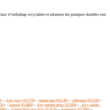
aux d’emballage recyclables et adoptons des pratiques durables tout
0)
–
Aizy-jouy (02370)
–
Alaincourt (02240)
–
Allemant (02320)
–
20)
–
Annois (02480)
–
Any-martin-rieux (02500)
–
Arcy-sainte-
2490)
–
Aubencheul-aux-bois (02420)
–
Aubenton (02500)
–