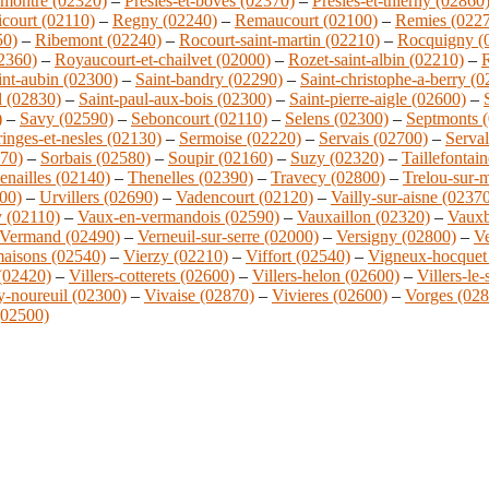
montre (02320)
–
Presles-et-boves (02370)
–
Presles-et-thierny (02860
court (02110)
–
Regny (02240)
–
Remaucourt (02100)
–
Remies (022
50)
–
Ribemont (02240)
–
Rocourt-saint-martin (02210)
–
Rocquigny (
02360)
–
Royaucourt-et-chailvet (02000)
–
Rozet-saint-albin (02210)
–
R
int-aubin (02300)
–
Saint-bandry (02290)
–
Saint-christophe-a-berry (
l (02830)
–
Saint-paul-aux-bois (02300)
–
Saint-pierre-aigle (02600)
–
)
–
Savy (02590)
–
Seboncourt (02110)
–
Selens (02300)
–
Septmonts 
ringes-et-nesles (02130)
–
Sermoise (02220)
–
Servais (02700)
–
Serva
270)
–
Sorbais (02580)
–
Soupir (02160)
–
Suzy (02320)
–
Taillefontai
enailles (02140)
–
Thenelles (02390)
–
Travecy (02800)
–
Trelou-sur-
00)
–
Urvillers (02690)
–
Vadencourt (02120)
–
Vailly-sur-aisne (0237
 (02110)
–
Vaux-en-vermandois (02590)
–
Vauxaillon (02320)
–
Vauxb
Vermand (02490)
–
Verneuil-sur-serre (02000)
–
Versigny (02800)
–
Ve
maisons (02540)
–
Vierzy (02210)
–
Viffort (02540)
–
Vigneux-hocquet
 (02420)
–
Villers-cotterets (02600)
–
Villers-helon (02600)
–
Villers-le
y-noureuil (02300)
–
Vivaise (02870)
–
Vivieres (02600)
–
Vorges (028
02500)