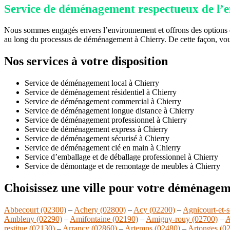
Service de déménagement respectueux de l’
Nous sommes engagés envers l’environnement et offrons des options d
au long du processus de déménagement à Chierry. De cette façon, vou
Nos services à votre disposition
Service de déménagement local à Chierry
Service de déménagement résidentiel à Chierry
Service de déménagement commercial à Chierry
Service de déménagement longue distance à Chierry
Service de déménagement professionnel à Chierry
Service de déménagement express à Chierry
Service de déménagement sécurisé à Chierry
Service de déménagement clé en main à Chierry
Service d’emballage et de déballage professionnel à Chierry
Service de démontage et de remontage de meubles à Chierry
Choisissez une ville pour votre déménagem
Abbecourt (02300)
–
Achery (02800)
–
Acy (02200)
–
Agnicourt-et-s
Ambleny (02290)
–
Amifontaine (02190)
–
Amigny-rouy (02700)
–
A
restitue (02130)
–
Arrancy (02860)
–
Artemps (02480)
–
Artonges (0