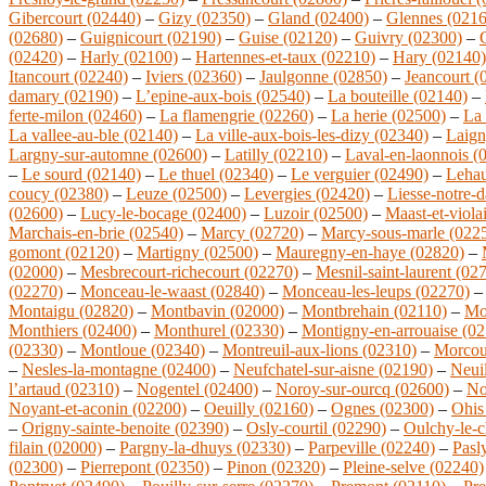
Gibercourt (02440)
–
Gizy (02350)
–
Gland (02400)
–
Glennes (0216
(02680)
–
Guignicourt (02190)
–
Guise (02120)
–
Guivry (02300)
–
(02420)
–
Harly (02100)
–
Hartennes-et-taux (02210)
–
Hary (02140)
Itancourt (02240)
–
Iviers (02360)
–
Jaulgonne (02850)
–
Jeancourt (
damary (02190)
–
L’epine-aux-bois (02540)
–
La bouteille (02140)
–
ferte-milon (02460)
–
La flamengrie (02260)
–
La herie (02500)
–
La
La vallee-au-ble (02140)
–
La ville-aux-bois-les-dizy (02340)
–
Laign
Largny-sur-automne (02600)
–
Latilly (02210)
–
Laval-en-laonnois (
–
Le sourd (02140)
–
Le thuel (02340)
–
Le verguier (02490)
–
Lehau
coucy (02380)
–
Leuze (02500)
–
Levergies (02420)
–
Liesse-notre-
(02600)
–
Lucy-le-bocage (02400)
–
Luzoir (02500)
–
Maast-et-viola
Marchais-en-brie (02540)
–
Marcy (02720)
–
Marcy-sous-marle (022
gomont (02120)
–
Martigny (02500)
–
Mauregny-en-haye (02820)
–
(02000)
–
Mesbrecourt-richecourt (02270)
–
Mesnil-saint-laurent (02
(02270)
–
Monceau-le-waast (02840)
–
Monceau-les-leups (02270)
Montaigu (02820)
–
Montbavin (02000)
–
Montbrehain (02110)
–
Mo
Monthiers (02400)
–
Monthurel (02330)
–
Montigny-en-arrouaise (02
(02330)
–
Montloue (02340)
–
Montreuil-aux-lions (02310)
–
Morcou
–
Nesles-la-montagne (02400)
–
Neufchatel-sur-aisne (02190)
–
Neuil
l’artaud (02310)
–
Nogentel (02400)
–
Noroy-sur-ourcq (02600)
–
No
Noyant-et-aconin (02200)
–
Oeuilly (02160)
–
Ognes (02300)
–
Ohis
–
Origny-sainte-benoite (02390)
–
Osly-courtil (02290)
–
Oulchy-le-c
filain (02000)
–
Pargny-la-dhuys (02330)
–
Parpeville (02240)
–
Pasl
(02300)
–
Pierrepont (02350)
–
Pinon (02320)
–
Pleine-selve (02240)