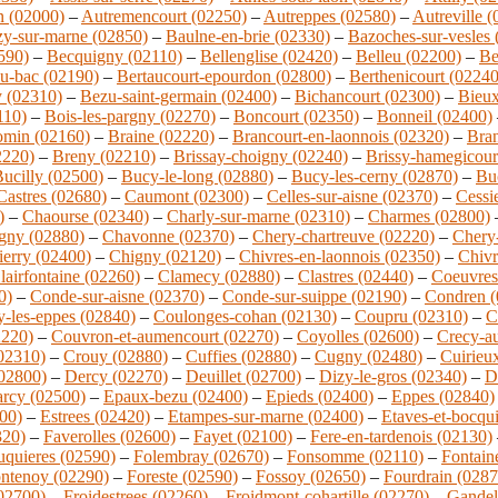
n (02000)
–
Autremencourt (02250)
–
Autreppes (02580)
–
Autreville 
zy-sur-marne (02850)
–
Baulne-en-brie (02330)
–
Bazoches-sur-vesles 
590)
–
Becquigny (02110)
–
Bellenglise (02420)
–
Belleu (02200)
–
Be
u-bac (02190)
–
Bertaucourt-epourdon (02800)
–
Berthenicourt (02240
y (02310)
–
Bezu-saint-germain (02400)
–
Bichancourt (02300)
–
Bieux
110)
–
Bois-les-pargny (02270)
–
Boncourt (02350)
–
Bonneil (02400)
omin (02160)
–
Braine (02220)
–
Brancourt-en-laonnois (02320)
–
Bran
2220)
–
Breny (02210)
–
Brissay-choigny (02240)
–
Brissy-hamegicour
ucilly (02500)
–
Bucy-le-long (02880)
–
Bucy-les-cerny (02870)
–
Buc
Castres (02680)
–
Caumont (02300)
–
Celles-sur-aisne (02370)
–
Cessi
)
–
Chaourse (02340)
–
Charly-sur-marne (02310)
–
Charmes (02800)
gny (02880)
–
Chavonne (02370)
–
Chery-chartreuve (02220)
–
Chery-
ierry (02400)
–
Chigny (02120)
–
Chivres-en-laonnois (02350)
–
Chivr
lairfontaine (02260)
–
Clamecy (02880)
–
Clastres (02440)
–
Coeuvres-
0)
–
Conde-sur-aisne (02370)
–
Conde-sur-suippe (02190)
–
Condren (
-les-eppes (02840)
–
Coulonges-cohan (02130)
–
Coupru (02310)
–
C
2220)
–
Couvron-et-aumencourt (02270)
–
Coyolles (02600)
–
Crecy-a
(02310)
–
Crouy (02880)
–
Cuffies (02880)
–
Cugny (02480)
–
Cuirieu
02800)
–
Dercy (02270)
–
Deuillet (02700)
–
Dizy-le-gros (02340)
–
D
rcy (02500)
–
Epaux-bezu (02400)
–
Epieds (02400)
–
Eppes (02840)
00)
–
Estrees (02420)
–
Etampes-sur-marne (02400)
–
Etaves-et-bocqu
320)
–
Faverolles (02600)
–
Fayet (02100)
–
Fere-en-tardenois (02130)
uquieres (02590)
–
Folembray (02670)
–
Fonsomme (02110)
–
Fontaine
ntenoy (02290)
–
Foreste (02590)
–
Fossoy (02650)
–
Fourdrain (0287
(02700)
–
Froidestrees (02260)
–
Froidmont-cohartille (02270)
–
Gandel