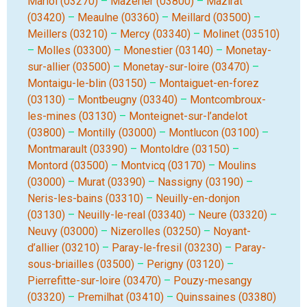
Mariol (03270)
–
Mazerier (03800)
–
Mazirat
(03420)
–
Meaulne (03360)
–
Meillard (03500)
–
Meillers (03210)
–
Mercy (03340)
–
Molinet (03510)
–
Molles (03300)
–
Monestier (03140)
–
Monetay-
sur-allier (03500)
–
Monetay-sur-loire (03470)
–
Montaigu-le-blin (03150)
–
Montaiguet-en-forez
(03130)
–
Montbeugny (03340)
–
Montcombroux-
les-mines (03130)
–
Monteignet-sur-l’andelot
(03800)
–
Montilly (03000)
–
Montlucon (03100)
–
Montmarault (03390)
–
Montoldre (03150)
–
Montord (03500)
–
Montvicq (03170)
–
Moulins
(03000)
–
Murat (03390)
–
Nassigny (03190)
–
Neris-les-bains (03310)
–
Neuilly-en-donjon
(03130)
–
Neuilly-le-real (03340)
–
Neure (03320)
–
Neuvy (03000)
–
Nizerolles (03250)
–
Noyant-
d’allier (03210)
–
Paray-le-fresil (03230)
–
Paray-
sous-briailles (03500)
–
Perigny (03120)
–
Pierrefitte-sur-loire (03470)
–
Pouzy-mesangy
(03320)
–
Premilhat (03410)
–
Quinssaines (03380)