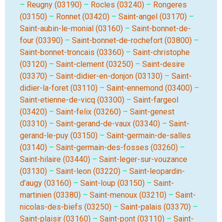
–
Reugny (03190)
–
Rocles (03240)
–
Rongeres
(03150)
–
Ronnet (03420)
–
Saint-angel (03170)
–
Saint-aubin-le-monial (03160)
–
Saint-bonnet-de-
four (03390)
–
Saint-bonnet-de-rochefort (03800)
–
Saint-bonnet-troncais (03360)
–
Saint-christophe
(03120)
–
Saint-clement (03250)
–
Saint-desire
(03370)
–
Saint-didier-en-donjon (03130)
–
Saint-
didier-la-foret (03110)
–
Saint-ennemond (03400)
–
Saint-etienne-de-vicq (03300)
–
Saint-fargeol
(03420)
–
Saint-felix (03260)
–
Saint-genest
(03310)
–
Saint-gerand-de-vaux (03340)
–
Saint-
gerand-le-puy (03150)
–
Saint-germain-de-salles
(03140)
–
Saint-germain-des-fosses (03260)
–
Saint-hilaire (03440)
–
Saint-leger-sur-vouzance
(03130)
–
Saint-leon (03220)
–
Saint-leopardin-
d’augy (03160)
–
Saint-loup (03150)
–
Saint-
martinien (03380)
–
Saint-menoux (03210)
–
Saint-
nicolas-des-biefs (03250)
–
Saint-palais (03370)
–
Saint-plaisir (03160)
–
Saint-pont (03110)
–
Saint-