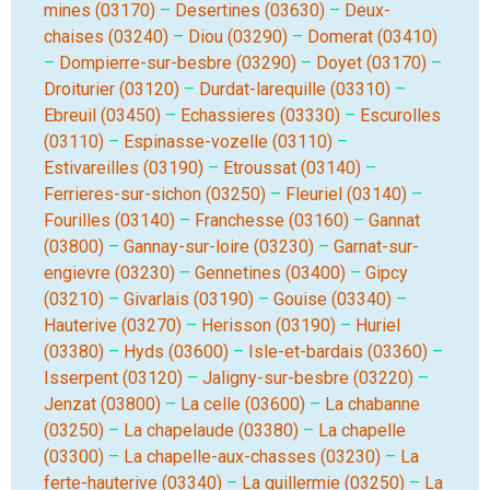
mines (03170)
–
Desertines (03630)
–
Deux-
chaises (03240)
–
Diou (03290)
–
Domerat (03410)
–
Dompierre-sur-besbre (03290)
–
Doyet (03170)
–
Droiturier (03120)
–
Durdat-larequille (03310)
–
Ebreuil (03450)
–
Echassieres (03330)
–
Escurolles
(03110)
–
Espinasse-vozelle (03110)
–
Estivareilles (03190)
–
Etroussat (03140)
–
Ferrieres-sur-sichon (03250)
–
Fleuriel (03140)
–
Fourilles (03140)
–
Franchesse (03160)
–
Gannat
(03800)
–
Gannay-sur-loire (03230)
–
Garnat-sur-
engievre (03230)
–
Gennetines (03400)
–
Gipcy
(03210)
–
Givarlais (03190)
–
Gouise (03340)
–
Hauterive (03270)
–
Herisson (03190)
–
Huriel
(03380)
–
Hyds (03600)
–
Isle-et-bardais (03360)
–
Isserpent (03120)
–
Jaligny-sur-besbre (03220)
–
Jenzat (03800)
–
La celle (03600)
–
La chabanne
(03250)
–
La chapelaude (03380)
–
La chapelle
(03300)
–
La chapelle-aux-chasses (03230)
–
La
ferte-hauterive (03340)
–
La guillermie (03250)
–
La