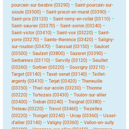
pourcain-sur-besbre (03290)
–
Saint-pourcain-sur-
sioule (03500)
–
Saint-priest-en-murat (03390)
–
Saint-prix (03120)
–
Saint-remy-en-rollat (03110)
–
Saint-sauvier (03370)
–
Saint-sornin (03240)
–
Saint-victor (03410)
–
Saint-voir (03220)
–
Saint-
yorre (03270)
–
Sainte-therence (03420)
–
Saligny-
sur-roudon (03470)
–
Sanssat (03150)
–
Saulcet
(03500)
–
Saulzet (03800)
–
Sazeret (03390)
–
Serbannes (03110)
–
Servilly (03120)
–
Seuillet
(03260)
–
Sorbier (03220)
–
Souvigny (03210)
–
Target (03140)
–
Taxat-senat (03140)
–
Teillet-
argenty (03410)
–
Terjat (03420)
–
Theneuille
(03350)
–
Thiel-sur-acolin (03230)
–
Thionne
(03220)
–
Tortezais (03430)
–
Toulon-sur-allier
(03400)
–
Treban (03240)
–
Treignat (03380)
–
Treteau (03220)
–
Trevol (03460)
–
Trezelles
(03220)
–
Tronget (03240)
–
Urcay (03360)
–
Ussel-
d’allier (03140)
–
Valigny (03360)
–
Vallon-en-sully