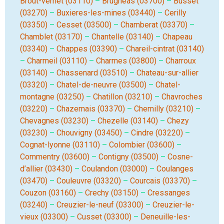
Brout-vernet (03110)
–
Brugheas (03700)
–
Busset
(03270)
–
Buxieres-les-mines (03440)
–
Cerilly
(03350)
–
Cesset (03500)
–
Chamberat (03370)
–
Chamblet (03170)
–
Chantelle (03140)
–
Chapeau
(03340)
–
Chappes (03390)
–
Chareil-cintrat (03140)
–
Charmeil (03110)
–
Charmes (03800)
–
Charroux
(03140)
–
Chassenard (03510)
–
Chateau-sur-allier
(03320)
–
Chatel-de-neuvre (03500)
–
Chatel-
montagne (03250)
–
Chatillon (03210)
–
Chavroches
(03220)
–
Chazemais (03370)
–
Chemilly (03210)
–
Chevagnes (03230)
–
Chezelle (03140)
–
Chezy
(03230)
–
Chouvigny (03450)
–
Cindre (03220)
–
Cognat-lyonne (03110)
–
Colombier (03600)
–
Commentry (03600)
–
Contigny (03500)
–
Cosne-
d’allier (03430)
–
Coulandon (03000)
–
Coulanges
(03470)
–
Couleuvre (03320)
–
Courcais (03370)
–
Couzon (03160)
–
Crechy (03150)
–
Cressanges
(03240)
–
Creuzier-le-neuf (03300)
–
Creuzier-le-
vieux (03300)
–
Cusset (03300)
–
Deneuille-les-