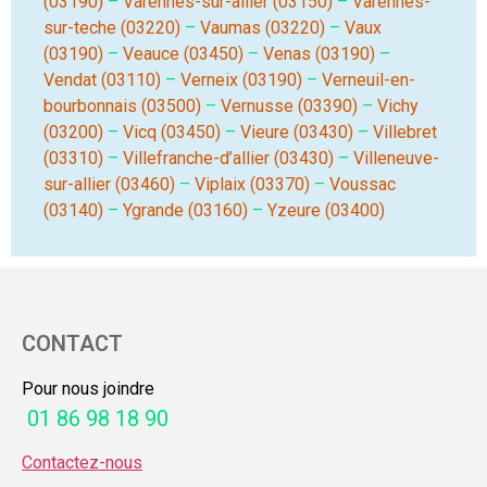
(03190)
–
Varennes-sur-allier (03150)
–
Varennes-
sur-teche (03220)
–
Vaumas (03220)
–
Vaux
(03190)
–
Veauce (03450)
–
Venas (03190)
–
Vendat (03110)
–
Verneix (03190)
–
Verneuil-en-
bourbonnais (03500)
–
Vernusse (03390)
–
Vichy
(03200)
–
Vicq (03450)
–
Vieure (03430)
–
Villebret
(03310)
–
Villefranche-d’allier (03430)
–
Villeneuve-
sur-allier (03460)
–
Viplaix (03370)
–
Voussac
(03140)
–
Ygrande (03160)
–
Yzeure (03400)
CONTACT
Pour nous joindre
01 86 98 18 90
Contactez-nous