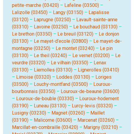
petite-marche (03420)
–
Lafeline (03500)
–
Lalizolle (03450)
–
Langy (03150)
–
Lapalisse
(03120)
–
Laprugne (03250)
–
Lavault-sainte-anne
(03310)
–
Lavoine (03250)
–
Le bouchaud (03130)
–
Le brethon (03350)
–
Le breuil (03120)
–
Le donjon
(03130)
–
Le mayet-d’ecole (03800)
–
Le mayet-de-
montagne (03250)
–
Le montet (03240)
–
Le pin
(03130)
–
Le theil (03240)
–
Le vernet (03200)
–
Le
veurdre (03320)
–
Le vilhain (03350)
–
Lenax
(03130)
–
Liernolles (03130)
–
Lignerolles (03410)
–
Limoise (03320)
–
Loddes (03130)
–
Loriges
(03500)
–
Louchy-montfand (03500)
–
Louroux-
bourbonnais (03350)
–
Louroux-de-beaune (03600)
–
Louroux-de-bouble (03330)
–
Louroux-hodement
(03190)
–
Luneau (03130)
–
Lurcy-levis (03320)
–
Lusigny (03230)
–
Magnet (03260)
–
Maillet
(03190)
–
Malicorne (03600)
–
Marcenat (03260)
–
Marcillat-en-combraille (03420)
–
Marigny (03210)
–