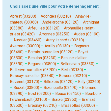
Choisissez une ville pour votre déménagement :
Abrest (03200)
–
Agonges (03210)
–
Ainay-le-
chateau (03360)
–
Andelaroche (03120)
–
Archignat
(03380)
–
Arfeuilles (03120)
–
Arpheuilles-saint-
priest (03420)
–
Arronnes (03250)
–
Audes (03190)
–
Aurouer (03460)
–
Autry-issards (03210)
–
Avermes (03000)
–
Avrilly (03130)
–
Bagneux
(03460)
–
Barrais-bussolles (03120)
–
Bayet
(03500)
–
Beaulon (03230)
–
Beaune-d’allier
(03390)
–
Begues (03800)
–
Bellenaves (03330)
–
Bellerive-sur-allier (03700)
–
Bert (03130)
–
Bessay-sur-allier (03340)
–
Besson (03210)
–
Bezenet (03170)
–
Billezois (03120)
–
Billy (03260)
–
Biozat (03800)
–
Bizeneuille (03170)
–
Blomard
(03390)
–
Bost (03300)
–
Bouce (03150)
–
Bourbon-
l’archambault (03160)
–
Braize (03360)
–
Bransat
(03500)
–
Bresnay (03210)
–
Bressolles (03000)
–