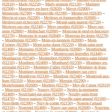
(02810)
–
Marle (02250)
–
Marly-gomont (02120)
–
Martigny
(02500)
–
Mauregny-en-haye (02820)
–
Mayot (02800)
–
Mennessis (02700)
–
Menneville (02190)
–
Mennevret (02630)
–
Mercin-et-vaux (02200)
–
Merlieux-et-fouquerolles (02000)
–
Mesbrecourt-richecourt (02270)
–
Mesnil-saint-laurent (02720)
–
Mezieres-sur-oise (02240)
–
Mezy-moulins (02650)
–
Missy-sur-
aisne (02880)
–
Molinchart (02000)
–
Monceau-le-neuf-et-faucouzy
(02270)
–
Monceau-le-waast (02840)
–
Monceau-les-leups (02270)
–
Mondrepuis (02500)
–
Mons-en-laonnois (02000)
–
Mont-
d’origny (02390)
–
Mont-notre-dame (02220)
–
Mont-saint-pere
(02400)
–
Montaigu (02820)
–
Montbavin (02000)
–
Montbrehain
(02110)
–
Montcornet (02340)
–
Montescourt-lizerolles (02440)
–
Montfaucon (02540)
–
Montgobert (02600)
–
Montgru-saint-hilaire
(02210)
–
Monthiers (02400)
–
Monthurel (02330)
–
Montigny-en-
arrouaise (02110)
–
Montigny-l’allier (02810)
–
Montigny-le-franc
(02250)
–
Montigny-lengrain (02290)
–
Montigny-sur-crecy
(02270)
–
Montlevon (02330)
–
Montloue (02340)
–
Montreuil-aux-
lions (02310)
–
Morcourt (02100)
–
Morsain (02290)
–
Mortefontaine (02600)
–
Mortiers (02270)
–
Moy-de-l’aisne (02610)
–
Muscourt (02160)
–
Nauroy (02420)
–
Nesles-la-montagne
(02400)
–
Neufchatel-sur-aisne (02190)
–
Neuilly-saint-front
(02470)
–
Neuve-maison (02500)
–
Neuville-saint-amand (02100)
–
Neuvillette (02390)
–
Nizy-le-comte (02150)
–
Nogent-l’artaud
(02310)
–
Nogentel (02400)
–
Noroy-sur-ourcq (02600)
–
Nouvion-