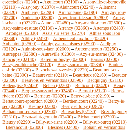
et-sechelles (02340)
–
Aguilcourt (02190)
–
Aisonville-et-bernoville
(02110)
–
Aizy-jouy (02370)
–
Alaincourt (02240)
–
Allemant
(02320)
–
Ambleny (02290)
–
Amifontaine (02190)
–
Amigny-rouy
(02700)
–
Andelain (02800)
–
Anguilcourt-le-sart (02800)
–
Anizy-
le-chateau (02320)
–
Annois (02480)
–
Any-martin-rieux (02500)
–
Arcy-sainte-restitue (02130)
–
Arrancy (02860)
–
Artemps (02480)
–
Artonges (02330)
–
Assis-sur-serre (02270)
–
Athies-sous-laon
(02840)
–
Attilly (02490)
–
Aubencheul-aux-bois (02420)
–
Aubenton (02500)
–
Aubigny-aux-kaisnes (02590)
–
Audigny
(02120)
–
Aulnois-sous-laon (02000)
–
Autremencourt (02250)
–
Autreppes (02580)
–
Autreville (02300)
–
Azy-sur-marne (02400)
–
Bancigny (02140)
–
Barenton-bugny (02000)
–
Barisis (02700)
–
Barzy-en-thierache (02170)
–
Barzy-sur-marne (02850)
–
Baulne-
en-brie (02330)
–
Bazoches-sur-vesles (02220)
–
Beaumont-en-
beine (02300)
–
Beaurevoir (02110)
–
Beaurieux (02160)
–
Beautor
(02800)
–
Beauvois-en-vermandois (02590)
–
Becquigny (02110)
–
Bellenglise (02420)
–
Belleu (02200)
–
Bellicourt (02420)
–
Benay
(02440)
–
Bergues-sur-sambre (02450)
–
Bernot (02120)
–
Berny-
riviere (02290)
–
Berrieux (02820)
–
Berry-au-bac (02190)
–
Bertaucourt-epourdon (02800)
–
Berthenicourt (02240)
–
Berzy-le-
sec (02200)
–
Besme (02300)
–
Besny-et-loizy (02870)
–
Bethancourt-en-vaux (02300)
–
Beuvardes (02130)
–
Bezu-le-guery
(02310)
–
Bezu-saint-germain (02400)
–
Bichancourt (02300)
–
Bieuxy (02290)
–
Billy-sur-aisne (02200)
–
Billy-sur-ourcq (02210)
–
Blerancourt (02300)
–
Blesmes (02400)
–
Bohain-en-vermandois