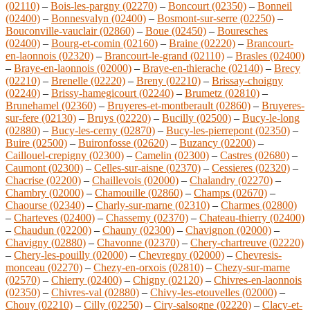
(02110)
–
Bois-les-pargny (02270)
–
Boncourt (02350)
–
Bonneil
(02400)
–
Bonnesvalyn (02400)
–
Bosmont-sur-serre (02250)
–
Bouconville-vauclair (02860)
–
Boue (02450)
–
Bouresches
(02400)
–
Bourg-et-comin (02160)
–
Braine (02220)
–
Brancourt-
en-laonnois (02320)
–
Brancourt-le-grand (02110)
–
Brasles (02400)
–
Braye-en-laonnois (02000)
–
Braye-en-thierache (02140)
–
Brecy
(02210)
–
Brenelle (02220)
–
Breny (02210)
–
Brissay-choigny
(02240)
–
Brissy-hamegicourt (02240)
–
Brumetz (02810)
–
Brunehamel (02360)
–
Bruyeres-et-montberault (02860)
–
Bruyeres-
sur-fere (02130)
–
Bruys (02220)
–
Bucilly (02500)
–
Bucy-le-long
(02880)
–
Bucy-les-cerny (02870)
–
Bucy-les-pierrepont (02350)
–
Buire (02500)
–
Buironfosse (02620)
–
Buzancy (02200)
–
Caillouel-crepigny (02300)
–
Camelin (02300)
–
Castres (02680)
–
Caumont (02300)
–
Celles-sur-aisne (02370)
–
Cessieres (02320)
–
Chacrise (02200)
–
Chaillevois (02000)
–
Chalandry (02270)
–
Chambry (02000)
–
Chamouille (02860)
–
Champs (02670)
–
Chaourse (02340)
–
Charly-sur-marne (02310)
–
Charmes (02800)
–
Charteves (02400)
–
Chassemy (02370)
–
Chateau-thierry (02400)
–
Chaudun (02200)
–
Chauny (02300)
–
Chavignon (02000)
–
Chavigny (02880)
–
Chavonne (02370)
–
Chery-chartreuve (02220)
–
Chery-les-pouilly (02000)
–
Chevregny (02000)
–
Chevresis-
monceau (02270)
–
Chezy-en-orxois (02810)
–
Chezy-sur-marne
(02570)
–
Chierry (02400)
–
Chigny (02120)
–
Chivres-en-laonnois
(02350)
–
Chivres-val (02880)
–
Chivy-les-etouvelles (02000)
–
Chouy (02210)
–
Cilly (02250)
–
Ciry-salsogne (02220)
–
Clacy-et-