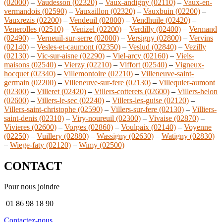
(02000)
–
Vaudesson (02320)
–
Vaux-andigny (02110)
–
Vaux-en-
vermandois (02590)
–
Vauxaillon (02320)
–
Vauxbuin (02200)
–
Vauxrezis (02200)
–
Vendeuil (02800)
–
Vendhuile (02420)
–
Venerolles (02510)
–
Venizel (02200)
–
Verdilly (02400)
–
Vermand
(02490)
–
Verneuil-sur-serre (02000)
–
Versigny (02800)
–
Vervins
(02140)
–
Vesles-et-caumont (02350)
–
Veslud (02840)
–
Vezilly
(02130)
–
Vic-sur-aisne (02290)
–
Viel-arcy (02160)
–
Viels-
maisons (02540)
–
Vierzy (02210)
–
Viffort (02540)
–
Vigneux-
hocquet (02340)
–
Villemontoire (02210)
–
Villeneuve-saint-
germain (02200)
–
Villeneuve-sur-fere (02130)
–
Villequier-aumont
(02300)
–
Villeret (02420)
–
Villers-cotterets (02600)
–
Villers-helon
(02600)
–
Villers-le-sec (02240)
–
Villers-les-guise (02120)
–
Villers-saint-christophe (02590)
–
Villers-sur-fere (02130)
–
Villiers-
saint-denis (02310)
–
Viry-noureuil (02300)
–
Vivaise (02870)
–
Vivieres (02600)
–
Vorges (02860)
–
Voulpaix (02140)
–
Voyenne
(02250)
–
Vuillery (02880)
–
Wassigny (02630)
–
Watigny (02830)
–
Wiege-faty (02120)
–
Wimy (02500)
CONTACT
Pour nous joindre
01 86 98 18 90
Contactez-nous