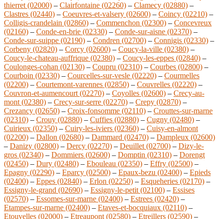
thierret (02000)
–
Clairfontaine (02260)
–
Clamecy (02880)
–
Clastres (02440)
–
Coeuvres-et-valsery (02600)
–
Coincy (02210)
–
Colligis-crandelain (02860)
–
Commenchon (02300)
–
Concevreux
(02160)
–
Conde-en-brie (02330)
–
Conde-sur-aisne (02370)
–
Conde-sur-suippe (02190)
–
Condren (02700)
–
Connigis (02330)
–
Corbeny (02820)
–
Corcy (02600)
–
Coucy-la-ville (02380)
–
Coucy-le-chateau-auffrique (02380)
–
Coucy-les-eppes (02840)
–
Coulonges-cohan (02130)
–
Coupru (02310)
–
Courbes (02800)
–
Courboin (02330)
–
Courcelles-sur-vesle (02220)
–
Courmelles
(02200)
–
Courtemont-varennes (02850)
–
Couvrelles (02220)
–
Couvron-et-aumencourt (02270)
–
Coyolles (02600)
–
Crecy-au-
mont (02380)
–
Crecy-sur-serre (02270)
–
Crepy (02870)
–
Crezancy (02650)
–
Croix-fonsomme (02110)
–
Crouttes-sur-marne
(02310)
–
Crouy (02880)
–
Cuffies (02880)
–
Cugny (02480)
–
Cuirieux (02350)
–
Cuiry-les-iviers (02360)
–
Cuisy-en-almont
(02200)
–
Dallon (02680)
–
Dammard (02470)
–
Dampleux (02600)
–
Danizy (02800)
–
Dercy (02270)
–
Deuillet (02700)
–
Dizy-le-
gros (02340)
–
Dommiers (02600)
–
Domptin (02310)
–
Dorengt
(02450)
–
Dury (02480)
–
Ebouleau (02350)
–
Effry (02500)
–
Epagny (02290)
–
Eparcy (02500)
–
Epaux-bezu (02400)
–
Epieds
(02400)
–
Eppes (02840)
–
Erlon (02250)
–
Esqueheries (02170)
–
Essigny-le-grand (02690)
–
Essigny-le-petit (02100)
–
Essises
(02570)
–
Essomes-sur-marne (02400)
–
Estrees (02420)
–
Etampes-sur-marne (02400)
–
Etaves-et-bocquiaux (02110)
–
Etouvelles (02000)
–
Etreaupont (02580)
–
Etreillers (02590)
–