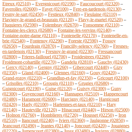
Etreux (02510)
–
Evergnicourt (02190)
–
Faucoucourt (02320)
–
Faverolles (02600)
–
Fayet (02100)
–
Fere-en-tardenois (02130)
–
Fesmy-le-sart (02450)
–
Festieux (02840)
–
Fieulaine (02110)
–
Flavigny-le-grand-et-beaurain (02120)
–
Flavy-le-martel (02520)
–
Fluquieres (02590)
–
Folembray (02670)
–
Fonsomme (02110)
–
Fontaine-les-clercs (02680)
–
Fontaine-les-vervins (02140)
–
Fontaine-notre-dame (02110)
–
Fontenelle (02170)
–
Fontenelle-en-
brie (02540)
–
Fontenoy (02290)
–
Foreste (02590)
–
Fossoy
(02650)
–
Fourdrain (02870)
–
Francilly-selency (02760)
–
Fresnes-
en-tardenois (02130)
–
Fresnoy-le-grand (02230)
–
Fressancourt
(02800)
–
Frieres-faillouel (02700)
–
Froidestrees (02260)
–
Froidmont-cohartille (02270)
–
Gandelu (02810)
–
Gauchy (02430)
–
Gercy (02140)
–
Gergny (02260)
–
Gibercourt (02440)
–
Gizy
(02350)
–
Gland (02400)
–
Glennes (02160)
–
Gouy (02420)
–
Grand-rozoy (02210)
–
Grandlup-et-fay (02350)
–
Gricourt (02100)
–
Grisolles (02210)
–
Grougis (02110)
–
Grugies (02680)
–
Guignicourt (02190)
–
Guise (02120)
–
Guivry (02300)
–
Guny
(02300)
–
Guyencourt (02160)
–
Hannapes (02510)
–
Happencourt
(02480)
–
Haramont (02600)
–
Harcigny (02140)
–
Hargicourt
(02420)
–
Harly (02100)
–
Hartennes-et-taux (02210)
–
Hary
(02140)
–
Hauteville (02120)
–
Hinacourt (02440)
–
Hirson (02500)
–
Holnon (02760)
–
Homblieres (02720)
–
Housset (02250)
–
Iron
(02510)
–
Itancourt (02240)
–
Iviers (02360)
–
Jaulgonne (02850)
–
Jeancourt (02490)
–
Jeantes (02140)
–
Joncourt (02420)
–
Jouaignes
(02220)
–
Jumencourt (02380)
–
Jussy (02480)
–
Juvigny (02880)
–