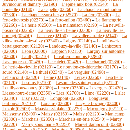
Juvincourt-et-damary (02190)
–
L’epine-aux-bois (02540)
–
La
bouteille (02140)
–
La capelle (02260)
–
La chapelle-monthodon
(02330)
–
La chapelle-sur-chezy (02570)
–
La fere (02800)
–
La
ferte-chevresis (02270)
–
La ferte-milon (02460)
–
La flamengrie
(02260)
–
La herie (02500)
–
La malmaison (02190)
–
La neuville-
bosmont (02250)
–
La neuville-en-beine (02300)
–
La neuville-les-
dorengt (02450)
–
La selve (02150)
–
La vallee-au-ble (02140)
–
La
ville-aux-bois-les-dizy (02340)
–
Laigny (02140)
–
Landifay-et-
bertaignemont (02120)
–
Landouzy-la-ville (02140)
–
Laniscourt
(02000)
–
Laon (02000)
–
Lappion (02150)
–
Largny-sur-automne
(02600)
–
Latilly (02210)
–
Laval-en-laonnois (02860)
–
Lavaqueresse (02450)
–
Le catelet (02420)
–
Le charmel (02850)
–
Le herie-la-vieville (02120)
–
Le nouvion-en-thierache (02170)
–
Le
sourd (02140)
–
Le thuel (02340)
–
Le verguier (02490)
–
Lehaucourt (02420)
–
Leme (02140)
–
Lerzy (02260)
–
Leschelle
(02170)
–
Lesdins (02100)
–
Lesquielles-saint-germain (02120)
–
Leuilly-sous-coucy (02380)
–
Leuze (02500)
–
Levergies (02420)
–
Liesse-notre-dame (02350)
–
Liez (02700)
–
Lime (02220)
–
Lislet
(02340)
–
Lizy (02320)
–
Longpont (02600)
–
Longueval-
barbonval (02160)
–
Louatre (02600)
–
Lucy-le-bocage (02400)
–
Luzoir (02500)
–
Maast-et-violaine (02220)
–
Macquigny (02120)
–
Maissemy (02490)
–
Maizy (02160)
–
Malzy (02120)
–
Manicamp
(02300)
–
Marchais (02350)
–
Marchais-en-brie (02540)
–
Marcy
(02720)
–
Marcy-sous-marle (02250)
–
Marest-dampcourt (02300)
–
Mareuil-en-dole (02130)
–
Margival (02880)
–
Marigny-en-orxois