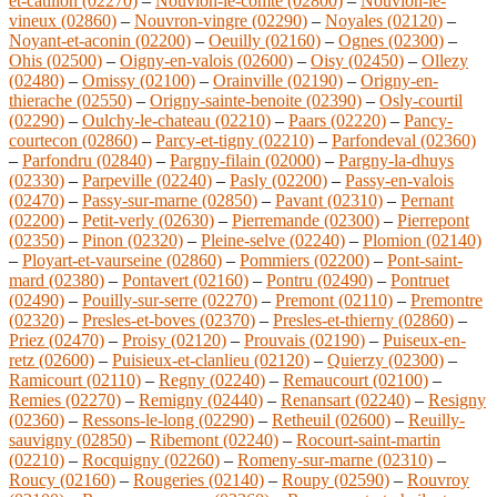
et-catillon (02270)
–
Nouvion-le-comte (02800)
–
Nouvion-le-
vineux (02860)
–
Nouvron-vingre (02290)
–
Noyales (02120)
–
Noyant-et-aconin (02200)
–
Oeuilly (02160)
–
Ognes (02300)
–
Ohis (02500)
–
Oigny-en-valois (02600)
–
Oisy (02450)
–
Ollezy
(02480)
–
Omissy (02100)
–
Orainville (02190)
–
Origny-en-
thierache (02550)
–
Origny-sainte-benoite (02390)
–
Osly-courtil
(02290)
–
Oulchy-le-chateau (02210)
–
Paars (02220)
–
Pancy-
courtecon (02860)
–
Parcy-et-tigny (02210)
–
Parfondeval (02360)
–
Parfondru (02840)
–
Pargny-filain (02000)
–
Pargny-la-dhuys
(02330)
–
Parpeville (02240)
–
Pasly (02200)
–
Passy-en-valois
(02470)
–
Passy-sur-marne (02850)
–
Pavant (02310)
–
Pernant
(02200)
–
Petit-verly (02630)
–
Pierremande (02300)
–
Pierrepont
(02350)
–
Pinon (02320)
–
Pleine-selve (02240)
–
Plomion (02140)
–
Ployart-et-vaurseine (02860)
–
Pommiers (02200)
–
Pont-saint-
mard (02380)
–
Pontavert (02160)
–
Pontru (02490)
–
Pontruet
(02490)
–
Pouilly-sur-serre (02270)
–
Premont (02110)
–
Premontre
(02320)
–
Presles-et-boves (02370)
–
Presles-et-thierny (02860)
–
Priez (02470)
–
Proisy (02120)
–
Prouvais (02190)
–
Puiseux-en-
retz (02600)
–
Puisieux-et-clanlieu (02120)
–
Quierzy (02300)
–
Ramicourt (02110)
–
Regny (02240)
–
Remaucourt (02100)
–
Remies (02270)
–
Remigny (02440)
–
Renansart (02240)
–
Resigny
(02360)
–
Ressons-le-long (02290)
–
Retheuil (02600)
–
Reuilly-
sauvigny (02850)
–
Ribemont (02240)
–
Rocourt-saint-martin
(02210)
–
Rocquigny (02260)
–
Romeny-sur-marne (02310)
–
Roucy (02160)
–
Rougeries (02140)
–
Roupy (02590)
–
Rouvroy