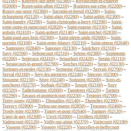
(02100)
–
Rouvroy-sur-serre (02360)
–
Royaucourt-et-chailvet
(02000)
–
Rozet-saint-albin (02210)
–
Rozieres-sur-crise (02200)
–
Rozoy-sur-serre (02360)
–
Saconin-et-breuil (02200)
–
Sains-
richaumont (02120)
–
Saint-algis (02260)
–
Saint-aubin (02300)
–
Saint-bandry (02290)
–
Saint-christophe-a-berry (02290)
–
Saint-
erme-outre-et-ramecourt (02820)
–
Saint-eugene (02330)
–
Saint-
gobain (02410)
–
Saint-gobert (02140)
–
Saint-michel (02830)
–
Saint-paul-aux-bois (02300)
–
Saint-pierre-aigle (02600)
–
Saint-
quentin (02100)
–
Saint-remy-blanzy (02210)
–
Saint-simon (02640)
–
Samoussy (02840)
–
Saponay (02130)
–
Saulchery (02310)
–
Savy (02590)
–
Seboncourt (02110)
–
Selens (02300)
–
Septmonts
(02200)
–
Septvaux (02410)
–
Sequehart (02420)
–
Serain (02110)
–
Seraucourt-le-grand (02790)
–
Serches (02220)
–
Sergy (02130)
–
Seringes-et-nesles (02130)
–
Sermoise (02220)
–
Servais (02700)
–
Serval (02160)
–
Sery-les-mezieres (02240)
–
Sinceny (02300)
–
Sissonne (02150)
–
Sissy (02240)
–
Soissons (02200)
–
Sons-et-
roncheres (02270)
–
Sorbais (02580)
–
Soupir (02160)
–
Suzy
(02320)
–
Taillefontaine (02600)
–
Tannieres (02220)
–
Tartiers
(02290)
–
Tavaux-et-pontsericourt (02250)
–
Tergnier (02700)
–
Terny-sorny (02880)
–
Thenailles (02140)
–
Thenelles (02390)
–
Travecy (02800)
–
Trelou-sur-marne (02850)
–
Troesnes (02460)
–
Trosly-loire (02300)
–
Tugny-et-pont (02640)
–
Tupigny (02120)
–
Ugny-le-gay (02300)
–
Urcel (02000)
–
Urvillers (02690)
–
Vadencourt (02120)
–
Vailly-sur-aisne (02370)
–
Variscourt (02190)
–
Vassens (02290)
–
Vasseny (02220)
–
Vaucelles-et-beffecourt