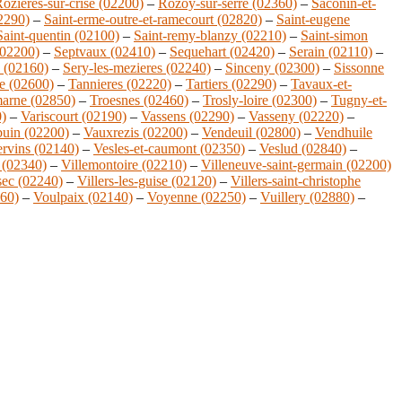
ozieres-sur-crise (02200)
–
Rozoy-sur-serre (02360)
–
Saconin-et-
02290)
–
Saint-erme-outre-et-ramecourt (02820)
–
Saint-eugene
Saint-quentin (02100)
–
Saint-remy-blanzy (02210)
–
Saint-simon
(02200)
–
Septvaux (02410)
–
Sequehart (02420)
–
Serain (02110)
–
l (02160)
–
Sery-les-mezieres (02240)
–
Sinceny (02300)
–
Sissonne
ne (02600)
–
Tannieres (02220)
–
Tartiers (02290)
–
Tavaux-et-
marne (02850)
–
Troesnes (02460)
–
Trosly-loire (02300)
–
Tugny-et-
0)
–
Variscourt (02190)
–
Vassens (02290)
–
Vasseny (02220)
–
uin (02200)
–
Vauxrezis (02200)
–
Vendeuil (02800)
–
Vendhuile
rvins (02140)
–
Vesles-et-caumont (02350)
–
Veslud (02840)
–
 (02340)
–
Villemontoire (02210)
–
Villeneuve-saint-germain (02200)
-sec (02240)
–
Villers-les-guise (02120)
–
Villers-saint-christophe
60)
–
Voulpaix (02140)
–
Voyenne (02250)
–
Vuillery (02880)
–