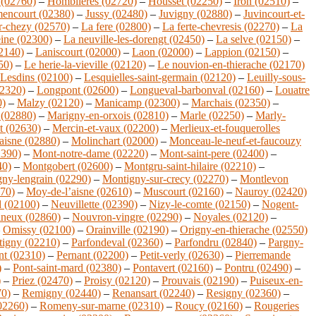
(02760)
–
Homblieres (02720)
–
Housset (02250)
–
Iron (02510)
–
encourt (02380)
–
Jussy (02480)
–
Juvigny (02880)
–
Juvincourt-et-
r-chezy (02570)
–
La fere (02800)
–
La ferte-chevresis (02270)
–
La
eine (02300)
–
La neuville-les-dorengt (02450)
–
La selve (02150)
–
02140)
–
Laniscourt (02000)
–
Laon (02000)
–
Lappion (02150)
–
50)
–
Le herie-la-vieville (02120)
–
Le nouvion-en-thierache (02170)
Lesdins (02100)
–
Lesquielles-saint-germain (02120)
–
Leuilly-sous-
02320)
–
Longpont (02600)
–
Longueval-barbonval (02160)
–
Louatre
0)
–
Malzy (02120)
–
Manicamp (02300)
–
Marchais (02350)
–
 (02880)
–
Marigny-en-orxois (02810)
–
Marle (02250)
–
Marly-
t (02630)
–
Mercin-et-vaux (02200)
–
Merlieux-et-fouquerolles
aisne (02880)
–
Molinchart (02000)
–
Monceau-le-neuf-et-faucouzy
2390)
–
Mont-notre-dame (02220)
–
Mont-saint-pere (02400)
–
40)
–
Montgobert (02600)
–
Montgru-saint-hilaire (02210)
–
ny-lengrain (02290)
–
Montigny-sur-crecy (02270)
–
Montlevon
270)
–
Moy-de-l’aisne (02610)
–
Muscourt (02160)
–
Nauroy (02420)
d (02100)
–
Neuvillette (02390)
–
Nizy-le-comte (02150)
–
Nogent-
ineux (02860)
–
Nouvron-vingre (02290)
–
Noyales (02120)
–
–
Omissy (02100)
–
Orainville (02190)
–
Origny-en-thierache (02550)
-tigny (02210)
–
Parfondeval (02360)
–
Parfondru (02840)
–
Pargny-
nt (02310)
–
Pernant (02200)
–
Petit-verly (02630)
–
Pierremande
)
–
Pont-saint-mard (02380)
–
Pontavert (02160)
–
Pontru (02490)
–
)
–
Priez (02470)
–
Proisy (02120)
–
Prouvais (02190)
–
Puiseux-en-
70)
–
Remigny (02440)
–
Renansart (02240)
–
Resigny (02360)
–
02260)
–
Romeny-sur-marne (02310)
–
Roucy (02160)
–
Rougeries