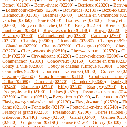
Bernot (02120)
–
Berny-riviere (02290)
–
Berrieux (02820)
–
Berry-a
–
Bethancourt-en-vaux (02300)
–
Beuvardes (02130)
–
Bezu-le-guer
Blerancourt (02300)
–
Blesmes (02400)
–
Bohain-en-vermandois (02
vauclair (02860)
–
Boue (02450)
–
Bouresches (02400)
–
Bourg-et-c
(02000)
–
Braye-en-thierache (02140)
–
Brecy (02210)
–
Brenelle (0
montberault (02860)
–
Bruyeres-sur-fere (02130)
–
Bruys (02220)
–
B
Buzancy (02200)
–
Caillouel-crepigny (02300)
–
Camelin (02300)
–
(02270)
–
Chambry (02000)
–
Chamouille (02860)
–
Champs (02670
–
Chaudun (02200)
–
Chauny (02300)
–
Chavignon (02000)
–
Chavi
(02270)
–
Chezy-en-orxois (02810)
–
Chezy-sur-marne (02570)
–
Ch
Cilly (02250)
–
Ciry-salsogne (02220)
–
Clacy-et-thierret (02000)
–
C
Commenchon (02300)
–
Concevreux (02160)
–
Conde-en-brie (0233
Coucy-la-ville (02380)
–
Coucy-le-chateau-auffrique (02380)
–
Coucy
Courmelles (02200)
–
Courtemont-varennes (02850)
–
Couvrelles (0
Crezancy (02650)
–
Croix-fonsomme (02110)
–
Crouttes-sur-marne 
Dallon (02680)
–
Dammard (02470)
–
Dampleux (02600)
–
Danizy (
(02480)
–
Ebouleau (02350)
–
Effry (02500)
–
Epagny (02290)
–
Epa
Essigny-le-petit (02100)
–
Essises (02570)
–
Essomes-sur-marne (024
(02590)
–
Etreux (02510)
–
Evergnicourt (02190)
–
Faucoucourt (02
Flavigny-le-grand-et-beaurain (02120)
–
Flavy-le-martel (02520)
–
Fl
dame (02110)
–
Fontenelle (02170)
–
Fontenelle-en-brie (02540)
–
Fo
Fresnoy-le-grand (02230)
–
Fressancourt (02800)
–
Frieres-faillouel 
Gibercourt (02440)
–
Gizy (02350)
–
Gland (02400)
–
Glennes (0216
(02680)
–
Guignicourt (02190)
–
Guise (02120)
–
Guivry (02300)
–