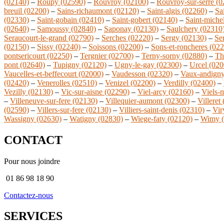
(02140)
–
Roupy (02590)
–
Rouvroy (02100)
–
Rouvroy-sur-serre (
breuil (02200)
–
Sains-richaumont (02120)
–
Saint-algis (02260)
–
Sa
(02330)
–
Saint-gobain (02410)
–
Saint-gobert (02140)
–
Saint-miche
(02640)
–
Samoussy (02840)
–
Saponay (02130)
–
Saulchery (02310
Seraucourt-le-grand (02790)
–
Serches (02220)
–
Sergy (02130)
–
Se
(02150)
–
Sissy (02240)
–
Soissons (02200)
–
Sons-et-roncheres (02
pontsericourt (02250)
–
Tergnier (02700)
–
Terny-sorny (02880)
–
Th
pont (02640)
–
Tupigny (02120)
–
Ugny-le-gay (02300)
–
Urcel (020
Vaucelles-et-beffecourt (02000)
–
Vaudesson (02320)
–
Vaux-andigny
(02420)
–
Venerolles (02510)
–
Venizel (02200)
–
Verdilly (02400)
–
Vezilly (02130)
–
Vic-sur-aisne (02290)
–
Viel-arcy (02160)
–
Viels-
–
Villeneuve-sur-fere (02130)
–
Villequier-aumont (02300)
–
Villeret
(02590)
–
Villers-sur-fere (02130)
–
Villiers-saint-denis (02310)
–
Vir
Wassigny (02630)
–
Watigny (02830)
–
Wiege-faty (02120)
–
Wimy (
CONTACT
Pour nous joindre
01 86 98 18 90
Contactez-nous
SERVICES