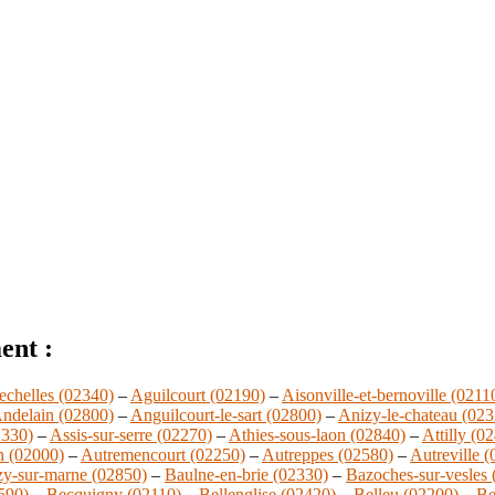
ent :
echelles (02340)
–
Aguilcourt (02190)
–
Aisonville-et-bernoville (0211
ndelain (02800)
–
Anguilcourt-le-sart (02800)
–
Anizy-le-chateau (023
2330)
–
Assis-sur-serre (02270)
–
Athies-sous-laon (02840)
–
Attilly (0
n (02000)
–
Autremencourt (02250)
–
Autreppes (02580)
–
Autreville 
zy-sur-marne (02850)
–
Baulne-en-brie (02330)
–
Bazoches-sur-vesles 
590)
–
Becquigny (02110)
–
Bellenglise (02420)
–
Belleu (02200)
–
Be