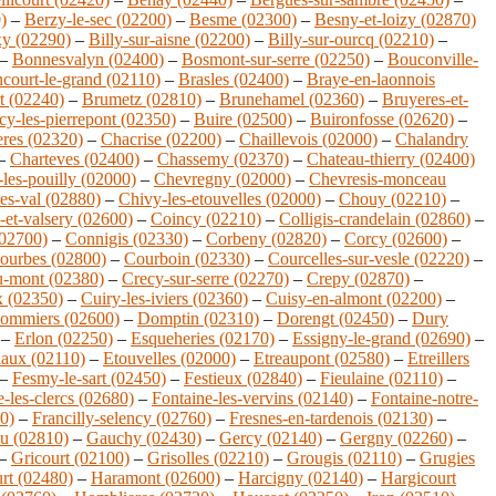
)
–
Berzy-le-sec (02200)
–
Besme (02300)
–
Besny-et-loizy (02870)
y (02290)
–
Billy-sur-aisne (02200)
–
Billy-sur-ourcq (02210)
–
–
Bonnesvalyn (02400)
–
Bosmont-sur-serre (02250)
–
Bouconville-
court-le-grand (02110)
–
Brasles (02400)
–
Braye-en-laonnois
t (02240)
–
Brumetz (02810)
–
Brunehamel (02360)
–
Bruyeres-et-
y-les-pierrepont (02350)
–
Buire (02500)
–
Buironfosse (02620)
–
eres (02320)
–
Chacrise (02200)
–
Chaillevois (02000)
–
Chalandry
–
Charteves (02400)
–
Chassemy (02370)
–
Chateau-thierry (02400)
les-pouilly (02000)
–
Chevregny (02000)
–
Chevresis-monceau
es-val (02880)
–
Chivy-les-etouvelles (02000)
–
Chouy (02210)
–
et-valsery (02600)
–
Coincy (02210)
–
Colligis-crandelain (02860)
–
02700)
–
Connigis (02330)
–
Corbeny (02820)
–
Corcy (02600)
–
ourbes (02800)
–
Courboin (02330)
–
Courcelles-sur-vesle (02220)
–
u-mont (02380)
–
Crecy-sur-serre (02270)
–
Crepy (02870)
–
x (02350)
–
Cuiry-les-iviers (02360)
–
Cuisy-en-almont (02200)
–
ommiers (02600)
–
Domptin (02310)
–
Dorengt (02450)
–
Dury
–
Erlon (02250)
–
Esqueheries (02170)
–
Essigny-le-grand (02690)
–
iaux (02110)
–
Etouvelles (02000)
–
Etreaupont (02580)
–
Etreillers
–
Fesmy-le-sart (02450)
–
Festieux (02840)
–
Fieulaine (02110)
–
-les-clercs (02680)
–
Fontaine-les-vervins (02140)
–
Fontaine-notre-
0)
–
Francilly-selency (02760)
–
Fresnes-en-tardenois (02130)
–
u (02810)
–
Gauchy (02430)
–
Gercy (02140)
–
Gergny (02260)
–
–
Gricourt (02100)
–
Grisolles (02210)
–
Grougis (02110)
–
Grugies
rt (02480)
–
Haramont (02600)
–
Harcigny (02140)
–
Hargicourt