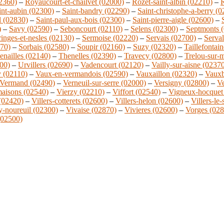
02360)
–
Royaucourt-et-chailvet (02000)
–
Rozet-saint-albin (02210)
–
R
int-aubin (02300)
–
Saint-bandry (02290)
–
Saint-christophe-a-berry (
l (02830)
–
Saint-paul-aux-bois (02300)
–
Saint-pierre-aigle (02600)
–
)
–
Savy (02590)
–
Seboncourt (02110)
–
Selens (02300)
–
Septmonts 
ringes-et-nesles (02130)
–
Sermoise (02220)
–
Servais (02700)
–
Serva
270)
–
Sorbais (02580)
–
Soupir (02160)
–
Suzy (02320)
–
Taillefontai
enailles (02140)
–
Thenelles (02390)
–
Travecy (02800)
–
Trelou-sur-
00)
–
Urvillers (02690)
–
Vadencourt (02120)
–
Vailly-sur-aisne (0237
 (02110)
–
Vaux-en-vermandois (02590)
–
Vauxaillon (02320)
–
Vauxb
Vermand (02490)
–
Verneuil-sur-serre (02000)
–
Versigny (02800)
–
Ve
maisons (02540)
–
Vierzy (02210)
–
Viffort (02540)
–
Vigneux-hocquet
 (02420)
–
Villers-cotterets (02600)
–
Villers-helon (02600)
–
Villers-le
y-noureuil (02300)
–
Vivaise (02870)
–
Vivieres (02600)
–
Vorges (028
02500)