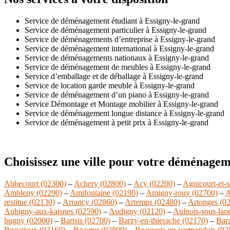
Service de déménagement étudiant à Essigny-le-grand
Service de déménagement particulier à Essigny-le-grand
Service de déménagements d’entreprise à Essigny-le-grand
Service de déménagement international à Essigny-le-grand
Service de déménagements nationaux à Essigny-le-grand
Service de déménagement de meubles à Essigny-le-grand
Service d’emballage et de déballage à Essigny-le-grand
Service de location garde meuble à Essigny-le-grand
Service de déménagement d’un piano à Essigny-le-grand
Service Démontage et Montage mobilier à Essigny-le-grand
Service de déménagement longue distance à Essigny-le-grand
Service de déménagement à petit prix à Essigny-le-grand
Choisissez une ville pour votre déménagem
Abbecourt (02300)
–
Achery (02800)
–
Acy (02200)
–
Agnicourt-et-s
Ambleny (02290)
–
Amifontaine (02190)
–
Amigny-rouy (02700)
–
A
restitue (02130)
–
Arrancy (02860)
–
Artemps (02480)
–
Artonges (0
Aubigny-aux-kaisnes (02590)
–
Audigny (02120)
–
Aulnois-sous-lao
bugny (02000)
–
Barisis (02700)
–
Barzy-en-thierache (02170)
–
Bar
Beaurieux (02160)
–
Beautor (02800)
–
Beauvois-en-vermandois (02