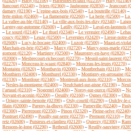
(02420)
–
Harly (02100)
–
Hartennes-et-taux (02210)
–
Hary (02140)
Itancourt (02240)
–
Iviers (02360)
–
Jaulgonne (02850)
–
Jeancourt (
damary (02190)
–
L’epine-aux-bois (02540)
–
La bouteille (02140)
–
ferte-milon (02460)
–
La flamengrie (02260)
–
La herie (02500)
–
La
La vallee-au-ble (02140)
–
La ville-aux-bois-les-dizy (02340)
–
Laign
Largny-sur-automne (02600)
–
Latilly (02210)
–
Laval-en-laonnois (
–
Le sourd (02140)
–
Le thuel (02340)
–
Le verguier (02490)
–
Lehau
coucy (02380)
–
Leuze (02500)
–
Levergies (02420)
–
Liesse-notre-
(02600)
–
Lucy-le-bocage (02400)
–
Luzoir (02500)
–
Maast-et-viola
Marchais-en-brie (02540)
–
Marcy (02720)
–
Marcy-sous-marle (022
gomont (02120)
–
Martigny (02500)
–
Mauregny-en-haye (02820)
–
(02000)
–
Mesbrecourt-richecourt (02270)
–
Mesnil-saint-laurent (02
(02270)
–
Monceau-le-waast (02840)
–
Monceau-les-leups (02270)
Montaigu (02820)
–
Montbavin (02000)
–
Montbrehain (02110)
–
Mo
Monthiers (02400)
–
Monthurel (02330)
–
Montigny-en-arrouaise (02
(02330)
–
Montloue (02340)
–
Montreuil-aux-lions (02310)
–
Morcou
–
Nesles-la-montagne (02400)
–
Neufchatel-sur-aisne (02190)
–
Neuil
l’artaud (02310)
–
Nogentel (02400)
–
Noroy-sur-ourcq (02600)
–
No
Noyant-et-aconin (02200)
–
Oeuilly (02160)
–
Ognes (02300)
–
Ohis
–
Origny-sainte-benoite (02390)
–
Osly-courtil (02290)
–
Oulchy-le-c
filain (02000)
–
Pargny-la-dhuys (02330)
–
Parpeville (02240)
–
Pasl
(02300)
–
Pierrepont (02350)
–
Pinon (02320)
–
Pleine-selve (02240)
Pontruet (02490)
–
Pouilly-sur-serre (02270)
–
Premont (02110)
–
Pre
retz (02600)
–
Puisieux-et-clanlieu (02120)
–
Quierzy (02300)
–
Rami
Ressons-le-long (02290)
–
Retheuil (02600)
–
Reuilly-sauvigny (028