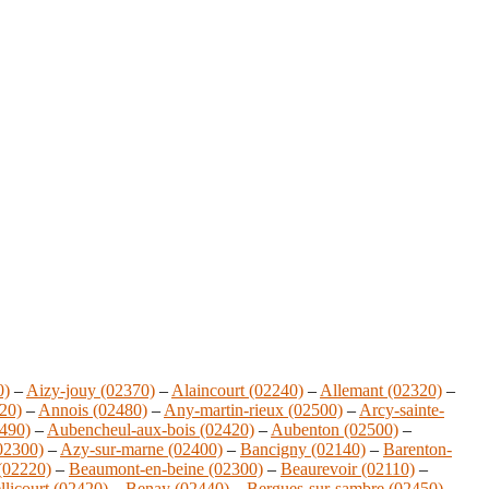
0)
–
Aizy-jouy (02370)
–
Alaincourt (02240)
–
Allemant (02320)
–
20)
–
Annois (02480)
–
Any-martin-rieux (02500)
–
Arcy-sainte-
2490)
–
Aubencheul-aux-bois (02420)
–
Aubenton (02500)
–
(02300)
–
Azy-sur-marne (02400)
–
Bancigny (02140)
–
Barenton-
(02220)
–
Beaumont-en-beine (02300)
–
Beaurevoir (02110)
–
llicourt (02420)
–
Benay (02440)
–
Bergues-sur-sambre (02450)
–