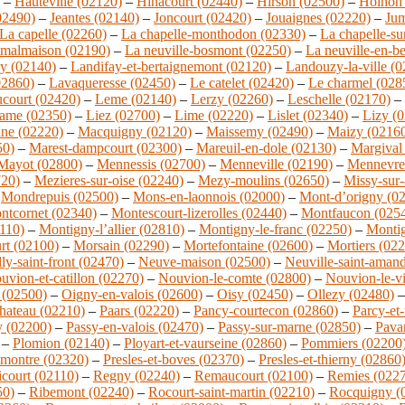
–
Hauteville (02120)
–
Hinacourt (02440)
–
Hirson (02500)
–
Holnon 
02490)
–
Jeantes (02140)
–
Joncourt (02420)
–
Jouaignes (02220)
–
Jum
La capelle (02260)
–
La chapelle-monthodon (02330)
–
La chapelle-su
 malmaison (02190)
–
La neuville-bosmont (02250)
–
La neuville-en-b
y (02140)
–
Landifay-et-bertaignemont (02120)
–
Landouzy-la-ville (
02860)
–
Lavaqueresse (02450)
–
Le catelet (02420)
–
Le charmel (028
court (02420)
–
Leme (02140)
–
Lerzy (02260)
–
Leschelle (02170)
–
dame (02350)
–
Liez (02700)
–
Lime (02220)
–
Lislet (02340)
–
Lizy (
ine (02220)
–
Macquigny (02120)
–
Maissemy (02490)
–
Maizy (0216
50)
–
Marest-dampcourt (02300)
–
Mareuil-en-dole (02130)
–
Margival
Mayot (02800)
–
Mennessis (02700)
–
Menneville (02190)
–
Mennevre
720)
–
Mezieres-sur-oise (02240)
–
Mezy-moulins (02650)
–
Missy-sur-
–
Mondrepuis (02500)
–
Mons-en-laonnois (02000)
–
Mont-d’origny (0
ntcornet (02340)
–
Montescourt-lizerolles (02440)
–
Montfaucon (025
110)
–
Montigny-l’allier (02810)
–
Montigny-le-franc (02250)
–
Montig
rt (02100)
–
Morsain (02290)
–
Mortefontaine (02600)
–
Mortiers (02
ly-saint-front (02470)
–
Neuve-maison (02500)
–
Neuville-saint-aman
uvion-et-catillon (02270)
–
Nouvion-le-comte (02800)
–
Nouvion-le-v
 (02500)
–
Oigny-en-valois (02600)
–
Oisy (02450)
–
Ollezy (02480)
hateau (02210)
–
Paars (02220)
–
Pancy-courtecon (02860)
–
Parcy-et
y (02200)
–
Passy-en-valois (02470)
–
Passy-sur-marne (02850)
–
Pava
–
Plomion (02140)
–
Ployart-et-vaurseine (02860)
–
Pommiers (02200
montre (02320)
–
Presles-et-boves (02370)
–
Presles-et-thierny (02860
court (02110)
–
Regny (02240)
–
Remaucourt (02100)
–
Remies (022
50)
–
Ribemont (02240)
–
Rocourt-saint-martin (02210)
–
Rocquigny (