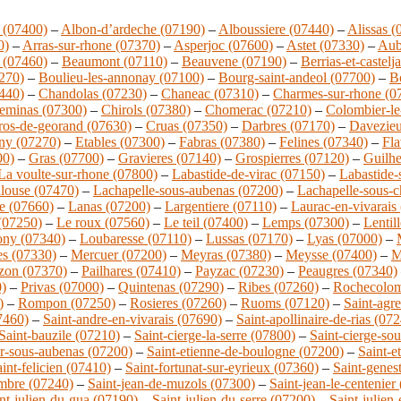
 (07400)
–
Albon-d’ardeche (07190)
–
Alboussiere (07440)
–
Alissas (
0)
–
Arras-sur-rhone (07370)
–
Asperjoc (07600)
–
Astet (07330)
–
Aub
 (07460)
–
Beaumont (07110)
–
Beauvene (07190)
–
Berrias-et-castelj
7270)
–
Boulieu-les-annonay (07100)
–
Bourg-saint-andeol (07700)
–
B
440)
–
Chandolas (07230)
–
Chaneac (07310)
–
Charmes-sur-rhone (0
eminas (07300)
–
Chirols (07380)
–
Chomerac (07210)
–
Colombier-le
ros-de-georand (07630)
–
Cruas (07350)
–
Darbres (07170)
–
Davezieu
ny (07270)
–
Etables (07300)
–
Fabras (07380)
–
Felines (07340)
–
Fla
00)
–
Gras (07700)
–
Gravieres (07140)
–
Grospierres (07120)
–
Guilhe
La voulte-sur-rhone (07800)
–
Labastide-de-virac (07150)
–
Labastide-
llouse (07470)
–
Lachapelle-sous-aubenas (07200)
–
Lachapelle-sous-
e (07660)
–
Lanas (07200)
–
Largentiere (07110)
–
Laurac-en-vivarais
(07250)
–
Le roux (07560)
–
Le teil (07400)
–
Lemps (07300)
–
Lentil
ny (07340)
–
Loubaresse (07110)
–
Lussas (07170)
–
Lyas (07000)
–
s (07330)
–
Mercuer (07200)
–
Meyras (07380)
–
Meysse (07400)
–
M
zon (07370)
–
Pailhares (07410)
–
Payzac (07230)
–
Peaugres (07340)
)
–
Privas (07000)
–
Quintenas (07290)
–
Ribes (07260)
–
Rochecolom
)
–
Rompon (07250)
–
Rosieres (07260)
–
Ruoms (07120)
–
Saint-agr
7460)
–
Saint-andre-en-vivarais (07690)
–
Saint-apollinaire-de-rias (07
Saint-bauzile (07210)
–
Saint-cierge-la-serre (07800)
–
Saint-cierge-so
er-sous-aubenas (07200)
–
Saint-etienne-de-boulogne (07200)
–
Saint-e
int-felicien (07410)
–
Saint-fortunat-sur-eyrieux (07360)
–
Saint-genes
ambre (07240)
–
Saint-jean-de-muzols (07300)
–
Saint-jean-le-centenier
nt-julien-du-gua (07190)
–
Saint-julien-du-serre (07200)
–
Saint-julien