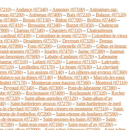
07210)
–
Andance (07340)
–
Annonay (07100)
–
Antraigues-sur-
enas (07200)
–
Aubignas (07400)
–
Baix (07210)
–
Balazuc (07120)
au (07460)
–
Bessas (07150)
–
Bidon (07700)
–
Boffres (07440)
–
ozas (07410)
–
Brossainc (07340)
–
Burzet (07450)
–
Chalencon
7800)
–
Charnas (07340)
–
Chassiers (07110)
–
Chateaubourg
-cardinal (07430)
–
Colombier-le-jeune (07270)
–
Colombier-le-vieux
x (07430)
–
Desaignes (07570)
–
Devesset (07320)
–
Dornas
viac (07000)
–
Fons (07200)
–
Genestelle (07530)
–
Gilhac-et-bruzac
rand-granges (07500)
–
Issarles (07470)
–
Jaujac (07380)
–
Joannas
sur-besorgues (07600)
–
Labatie-d’andaure (07570)
–
Labeaume
chaneac (07310)
–
Lafarre (07520)
–
Lagorce (07150)
–
Lalevade-
 (07110)
–
Lavilledieu (07170)
–
Le beage (07630)
–
Le cheylard
leres (07200)
–
Les assions (07140)
–
Les ollieres-sur-eyrieux (07360)
Malarce-sur-la-thines (07140)
–
Malbosc (07140)
–
Marcols-les-eaux
irabel (07170)
–
Montpezat-sous-bauzon (07560)
–
Montreal (07110)
–
Peyraud (07340)
–
Plats (07300)
–
Pont-de-labeaume (07380)
–
be (07200)
–
Rochemaure (07400)
–
Rochepaule (07320)
–
Rocher
eve (07320)
–
Saint-alban-auriolles (07120)
–
Saint-alban-d’ay
240)
–
Saint-barthelemy-grozon (07270)
–
Saint-barthelemy-le-meil
us-le-cheylard (07160)
–
Saint-cirgues-en-montagne (07510)
–
Saint-
tienne-de-fontbellon (07200)
–
Saint-etienne-de-lugdares (07590)
–
t-de-beauzon (07230)
–
Saint-georges-les-bains (07800)
–
Saint-
 (07580)
–
Saint-jean-roure (07160)
–
Saint-jeure-d’ay (07290)
–
-en-saint-alban (07000)
–
Saint-julien-labrousse (07160)
–
Saint-julien-