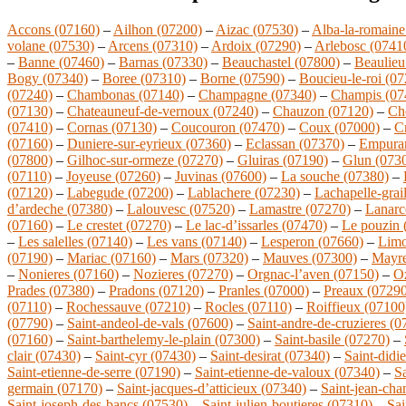
Accons (07160)
–
Ailhon (07200)
–
Aizac (07530)
–
Alba-la-romaine
volane (07530)
–
Arcens (07310)
–
Ardoix (07290)
–
Arlebosc (0741
–
Banne (07460)
–
Barnas (07330)
–
Beauchastel (07800)
–
Beaulieu
Bogy (07340)
–
Boree (07310)
–
Borne (07590)
–
Boucieu-le-roi (0
(07240)
–
Chambonas (07140)
–
Champagne (07340)
–
Champis (07
(07130)
–
Chateauneuf-de-vernoux (07240)
–
Chauzon (07120)
–
Ch
(07410)
–
Cornas (07130)
–
Coucouron (07470)
–
Coux (07000)
–
C
(07160)
–
Duniere-sur-eyrieux (07360)
–
Eclassan (07370)
–
Empura
(07800)
–
Gilhoc-sur-ormeze (07270)
–
Gluiras (07190)
–
Glun (073
(07110)
–
Joyeuse (07260)
–
Juvinas (07600)
–
La souche (07380)
–
(07120)
–
Labegude (07200)
–
Lablachere (07230)
–
Lachapelle-grai
d’ardeche (07380)
–
Lalouvesc (07520)
–
Lamastre (07270)
–
Lanarc
(07160)
–
Le crestet (07270)
–
Le lac-d’issarles (07470)
–
Le pouzin 
–
Les salelles (07140)
–
Les vans (07140)
–
Lesperon (07660)
–
Limo
(07190)
–
Mariac (07160)
–
Mars (07320)
–
Mauves (07300)
–
Mayre
–
Nonieres (07160)
–
Nozieres (07270)
–
Orgnac-l’aven (07150)
–
O
Prades (07380)
–
Pradons (07120)
–
Pranles (07000)
–
Preaux (07290
(07110)
–
Rochessauve (07210)
–
Rocles (07110)
–
Roiffieux (07100
(07790)
–
Saint-andeol-de-vals (07600)
–
Saint-andre-de-cruzieres (0
(07160)
–
Saint-barthelemy-le-plain (07300)
–
Saint-basile (07270)
–
clair (07430)
–
Saint-cyr (07430)
–
Saint-desirat (07340)
–
Saint-didi
Saint-etienne-de-serre (07190)
–
Saint-etienne-de-valoux (07340)
–
Sa
germain (07170)
–
Saint-jacques-d’atticieux (07340)
–
Saint-jean-ch
Saint-joseph-des-bancs (07530)
–
Saint-julien-boutieres (07310)
–
Sai