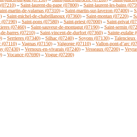
 (07210)
–
Saint-laurent-du-pape (07800)
–
Saint-laurent-les-bains (07
aint-martin-de-valamas (07310)
–
Saint-martin-sur-lavezon (07400)
–
S
)
–
Saint-michel-de-chabrillanoux (07360)
–
Saint-montan (07220)
–
S
e (07190)
–
Saint-pons (07580)
–
Saint-priest (07000)
–
Saint-privat (0
zieres (07460)
–
Saint-sauveur-de-montagut (07190)
–
Saint-sernin (07
-de-barres (07210)
–
Saint-vincent-de-durfort (07360)
–
Sainte-eulalie 
0)
–
Serrieres (07340)
–
Silhac (07240)
–
Soyons (07130)
–
Talencieux
 (07110)
–
Vagnas (07150)
–
Valgorge (07110)
–
Vallon-pont-d’arc (0
ay (07430)
–
Vernoux-en-vivarais (07240)
–
Vesseaux (07200)
–
Veyra
0)
–
Vocance (07690)
–
Vogue (07200)