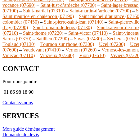
vocance (07690)
–
Saint-just-d’ardeche (07700)
–
Saint-lager-bressac
(07100)
–
Saint-martial (07310)
–
Saint-martin-d’ardeche (07700)
–
S
Saint-maurice-en-chalencon (07190)
–
Saint-michel-d’aurance (07160
colombier (07450)
–
Saint-pierre-saint-jean (07140)
–
Saint-pierrevill
d’ay (07290)
–
Saint-romain-de-lerps (07130)
–
Saint-sauveur-de-cru
(07210)
–
Saint-thome (07220)
–
Saint-victor (07410)
–
Saint-vincent
Sarras (07370)
–
Satillieu (07290)
–
Savas (07430)
–
Secheras (0761
Toulaud (07130)
–
Tournon-sur-rhone (07300)
–
Ucel (07200)
–
Uzer
(07690)
–
Vaudevant (07410)
–
Vernon (07260)
–
Vernosc-les-annon
Vinezac (07110)
–
Vinzieux (07340)
–
Vion (07610)
–
Viviers (0722
CONTACT
Pour nous joindre
01 86 98 18 90
Contactez-nous
SERVICES
Mon guide déménagement
Demande de devis