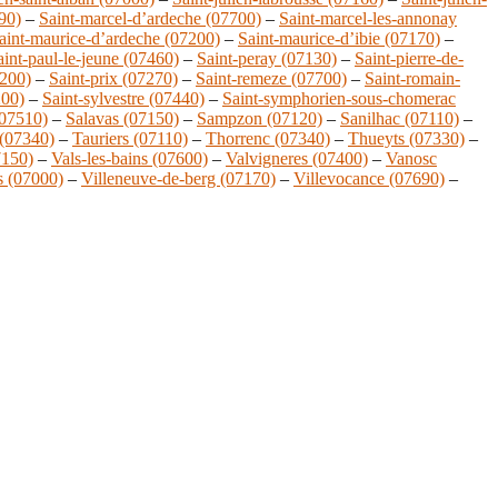
590)
–
Saint-marcel-d’ardeche (07700)
–
Saint-marcel-les-annonay
aint-maurice-d’ardeche (07200)
–
Saint-maurice-d’ibie (07170)
–
aint-paul-le-jeune (07460)
–
Saint-peray (07130)
–
Saint-pierre-de-
7200)
–
Saint-prix (07270)
–
Saint-remeze (07700)
–
Saint-romain-
200)
–
Saint-sylvestre (07440)
–
Saint-symphorien-sous-chomerac
(07510)
–
Salavas (07150)
–
Sampzon (07120)
–
Sanilhac (07110)
–
 (07340)
–
Tauriers (07110)
–
Thorrenc (07340)
–
Thueyts (07330)
–
7150)
–
Vals-les-bains (07600)
–
Valvigneres (07400)
–
Vanosc
s (07000)
–
Villeneuve-de-berg (07170)
–
Villevocance (07690)
–