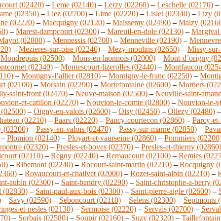
court (02420)
–
Leme (02140)
–
Lerzy (02260)
–
Leschelle (02170)
–
dame (02350)
–
Liez (02700)
–
Lime (02220)
–
Lislet (02340)
–
Lizy (
ine (02220)
–
Macquigny (02120)
–
Maissemy (02490)
–
Maizy (0216
50)
–
Marest-dampcourt (02300)
–
Mareuil-en-dole (02130)
–
Margival
Mayot (02800)
–
Mennessis (02700)
–
Menneville (02190)
–
Mennevre
720)
–
Mezieres-sur-oise (02240)
–
Mezy-moulins (02650)
–
Missy-sur-
–
Mondrepuis (02500)
–
Mons-en-laonnois (02000)
–
Mont-d’origny (0
ntcornet (02340)
–
Montescourt-lizerolles (02440)
–
Montfaucon (025
110)
–
Montigny-l’allier (02810)
–
Montigny-le-franc (02250)
–
Montig
rt (02100)
–
Morsain (02290)
–
Mortefontaine (02600)
–
Mortiers (02
ly-saint-front (02470)
–
Neuve-maison (02500)
–
Neuville-saint-aman
uvion-et-catillon (02270)
–
Nouvion-le-comte (02800)
–
Nouvion-le-v
 (02500)
–
Oigny-en-valois (02600)
–
Oisy (02450)
–
Ollezy (02480)
hateau (02210)
–
Paars (02220)
–
Pancy-courtecon (02860)
–
Parcy-et
y (02200)
–
Passy-en-valois (02470)
–
Passy-sur-marne (02850)
–
Pava
–
Plomion (02140)
–
Ployart-et-vaurseine (02860)
–
Pommiers (02200
montre (02320)
–
Presles-et-boves (02370)
–
Presles-et-thierny (02860
court (02110)
–
Regny (02240)
–
Remaucourt (02100)
–
Remies (022
50)
–
Ribemont (02240)
–
Rocourt-saint-martin (02210)
–
Rocquigny (
02360)
–
Royaucourt-et-chailvet (02000)
–
Rozet-saint-albin (02210)
–
R
int-aubin (02300)
–
Saint-bandry (02290)
–
Saint-christophe-a-berry (
l (02830)
–
Saint-paul-aux-bois (02300)
–
Saint-pierre-aigle (02600)
–
)
–
Savy (02590)
–
Seboncourt (02110)
–
Selens (02300)
–
Septmonts 
ringes-et-nesles (02130)
–
Sermoise (02220)
–
Servais (02700)
–
Serva
270)
–
Sorbais (02580)
–
Soupir (02160)
–
Suzy (02320)
–
Taillefontai