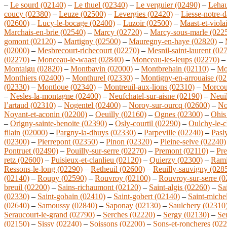
–
Le sourd (02140)
–
Le thuel (02340)
–
Le verguier (02490)
–
Lehau
coucy (02380)
–
Leuze (02500)
–
Levergies (02420)
–
Liesse-notre-
(02600)
–
Lucy-le-bocage (02400)
–
Luzoir (02500)
–
Maast-et-viola
Marchais-en-brie (02540)
–
Marcy (02720)
–
Marcy-sous-marle (022
gomont (02120)
–
Martigny (02500)
–
Mauregny-en-haye (02820)
–
(02000)
–
Mesbrecourt-richecourt (02270)
–
Mesnil-saint-laurent (02
(02270)
–
Monceau-le-waast (02840)
–
Monceau-les-leups (02270)
Montaigu (02820)
–
Montbavin (02000)
–
Montbrehain (02110)
–
Mo
Monthiers (02400)
–
Monthurel (02330)
–
Montigny-en-arrouaise (02
(02330)
–
Montloue (02340)
–
Montreuil-aux-lions (02310)
–
Morcou
–
Nesles-la-montagne (02400)
–
Neufchatel-sur-aisne (02190)
–
Neuil
l’artaud (02310)
–
Nogentel (02400)
–
Noroy-sur-ourcq (02600)
–
No
Noyant-et-aconin (02200)
–
Oeuilly (02160)
–
Ognes (02300)
–
Ohis
–
Origny-sainte-benoite (02390)
–
Osly-courtil (02290)
–
Oulchy-le-c
filain (02000)
–
Pargny-la-dhuys (02330)
–
Parpeville (02240)
–
Pasl
(02300)
–
Pierrepont (02350)
–
Pinon (02320)
–
Pleine-selve (02240)
Pontruet (02490)
–
Pouilly-sur-serre (02270)
–
Premont (02110)
–
Pre
retz (02600)
–
Puisieux-et-clanlieu (02120)
–
Quierzy (02300)
–
Rami
Ressons-le-long (02290)
–
Retheuil (02600)
–
Reuilly-sauvigny (028
(02140)
–
Roupy (02590)
–
Rouvroy (02100)
–
Rouvroy-sur-serre (
breuil (02200)
–
Sains-richaumont (02120)
–
Saint-algis (02260)
–
Sa
(02330)
–
Saint-gobain (02410)
–
Saint-gobert (02140)
–
Saint-miche
(02640)
–
Samoussy (02840)
–
Saponay (02130)
–
Saulchery (02310
Seraucourt-le-grand (02790)
–
Serches (02220)
–
Sergy (02130)
–
Se
(02150)
–
Sissy (02240)
–
Soissons (02200)
–
Sons-et-roncheres (02