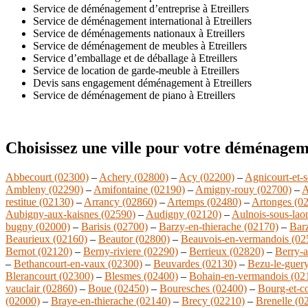
Service de déménagement d’entreprise à Etreillers
Service de déménagement international à Etreillers
Service de déménagements nationaux à Etreillers
Service de déménagement de meubles à Etreillers
Service d’emballage et de déballage à Etreillers
Service de location de garde-meuble à Etreillers
Devis sans engagement déménagement à Etreillers
Service de déménagement de piano à Etreillers
Choisissez une ville pour votre déménagem
Abbecourt (02300)
–
Achery (02800)
–
Acy (02200)
–
Agnicourt-et-s
Ambleny (02290)
–
Amifontaine (02190)
–
Amigny-rouy (02700)
–
A
restitue (02130)
–
Arrancy (02860)
–
Artemps (02480)
–
Artonges (0
Aubigny-aux-kaisnes (02590)
–
Audigny (02120)
–
Aulnois-sous-lao
bugny (02000)
–
Barisis (02700)
–
Barzy-en-thierache (02170)
–
Bar
Beaurieux (02160)
–
Beautor (02800)
–
Beauvois-en-vermandois (02
Bernot (02120)
–
Berny-riviere (02290)
–
Berrieux (02820)
–
Berry-a
–
Bethancourt-en-vaux (02300)
–
Beuvardes (02130)
–
Bezu-le-guer
Blerancourt (02300)
–
Blesmes (02400)
–
Bohain-en-vermandois (02
vauclair (02860)
–
Boue (02450)
–
Bouresches (02400)
–
Bourg-et-c
(02000)
–
Braye-en-thierache (02140)
–
Brecy (02210)
–
Brenelle (0