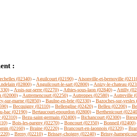
ent :
echelles (02340)
–
Aguilcourt (02190)
–
Aisonville-et-bernoville (0211
ndelain (02800)
–
Anguilcourt-le-sart (02800)
–
Anizy-le-chateau (023
2330)
–
Assis-sur-serre (02270)
–
Athies-sous-laon (02840)
–
Attilly (0
n (02000)
–
Autremencourt (02250)
–
Autreppes (02580)
–
Autreville 
zy-sur-marne (02850)
–
Baulne-en-brie (02330)
–
Bazoches-sur-vesles 
590)
–
Becquigny (02110)
–
Bellenglise (02420)
–
Belleu (02200)
–
Be
u-bac (02190)
–
Bertaucourt-epourdon (02800)
–
Berthenicourt (02240
y (02310)
–
Bezu-saint-germain (02400)
–
Bichancourt (02300)
–
Bieux
110)
–
Bois-les-pargny (02270)
–
Boncourt (02350)
–
Bonneil (02400)
omin (02160)
–
Braine (02220)
–
Brancourt-en-laonnois (02320)
–
Bran
2220)
–
Breny (02210)
–
Brissay-choigny (02240)
–
Brissy-hamegicour