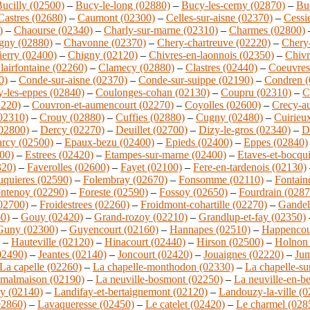
ucilly (02500)
–
Bucy-le-long (02880)
–
Bucy-les-cerny (02870)
–
Buc
Castres (02680)
–
Caumont (02300)
–
Celles-sur-aisne (02370)
–
Cessi
)
–
Chaourse (02340)
–
Charly-sur-marne (02310)
–
Charmes (02800)
gny (02880)
–
Chavonne (02370)
–
Chery-chartreuve (02220)
–
Chery-
ierry (02400)
–
Chigny (02120)
–
Chivres-en-laonnois (02350)
–
Chivr
lairfontaine (02260)
–
Clamecy (02880)
–
Clastres (02440)
–
Coeuvres-
0)
–
Conde-sur-aisne (02370)
–
Conde-sur-suippe (02190)
–
Condren (
-les-eppes (02840)
–
Coulonges-cohan (02130)
–
Coupru (02310)
–
C
2220)
–
Couvron-et-aumencourt (02270)
–
Coyolles (02600)
–
Crecy-a
(02310)
–
Crouy (02880)
–
Cuffies (02880)
–
Cugny (02480)
–
Cuirieu
02800)
–
Dercy (02270)
–
Deuillet (02700)
–
Dizy-le-gros (02340)
–
D
rcy (02500)
–
Epaux-bezu (02400)
–
Epieds (02400)
–
Eppes (02840)
00)
–
Estrees (02420)
–
Etampes-sur-marne (02400)
–
Etaves-et-bocqu
320)
–
Faverolles (02600)
–
Fayet (02100)
–
Fere-en-tardenois (02130)
uquieres (02590)
–
Folembray (02670)
–
Fonsomme (02110)
–
Fontaine
ntenoy (02290)
–
Foreste (02590)
–
Fossoy (02650)
–
Fourdrain (0287
(02700)
–
Froidestrees (02260)
–
Froidmont-cohartille (02270)
–
Gandel
0)
–
Gouy (02420)
–
Grand-rozoy (02210)
–
Grandlup-et-fay (02350)
Guny (02300)
–
Guyencourt (02160)
–
Hannapes (02510)
–
Happencou
–
Hauteville (02120)
–
Hinacourt (02440)
–
Hirson (02500)
–
Holnon 
02490)
–
Jeantes (02140)
–
Joncourt (02420)
–
Jouaignes (02220)
–
Jum
La capelle (02260)
–
La chapelle-monthodon (02330)
–
La chapelle-su
 malmaison (02190)
–
La neuville-bosmont (02250)
–
La neuville-en-b
y (02140)
–
Landifay-et-bertaignemont (02120)
–
Landouzy-la-ville (
02860)
–
Lavaqueresse (02450)
–
Le catelet (02420)
–
Le charmel (028