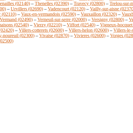
enailles (02140)
–
Thenelles (02390)
–
Travecy (02800)
–
Trelou-sur-
00)
–
Urvillers (02690)
–
Vadencourt (02120)
–
Vailly-sur-aisne (0237
 (02110)
–
Vaux-en-vermandois (02590)
–
Vauxaillon (02320)
–
Vauxb
Vermand (02490)
–
Verneuil-sur-serre (02000)
–
Versigny (02800)
–
Ve
maisons (02540)
–
Vierzy (02210)
–
Viffort (02540)
–
Vigneux-hocquet
 (02420)
–
Villers-cotterets (02600)
–
Villers-helon (02600)
–
Villers-le
y-noureuil (02300)
–
Vivaise (02870)
–
Vivieres (02600)
–
Vorges (028
02500)