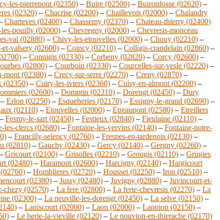
y-les-pierrepont (02350)
–
Buire (02500)
–
Buironfosse (02620)
–
eres (02320)
–
Chacrise (02200)
–
Chaillevois (02000)
–
Chalandry
–
Charteves (02400)
–
Chassemy (02370)
–
Chateau-thierry (02400)
les-pouilly (02000)
–
Chevregny (02000)
–
Chevresis-monceau
es-val (02880)
–
Chivy-les-etouvelles (02000)
–
Chouy (02210)
–
et-valsery (02600)
–
Coincy (02210)
–
Colligis-crandelain (02860)
–
02700)
–
Connigis (02330)
–
Corbeny (02820)
–
Corcy (02600)
–
ourbes (02800)
–
Courboin (02330)
–
Courcelles-sur-vesle (02220)
–
u-mont (02380)
–
Crecy-sur-serre (02270)
–
Crepy (02870)
–
x (02350)
–
Cuiry-les-iviers (02360)
–
Cuisy-en-almont (02200)
–
ommiers (02600)
–
Domptin (02310)
–
Dorengt (02450)
–
Dury
–
Erlon (02250)
–
Esqueheries (02170)
–
Essigny-le-grand (02690)
–
iaux (02110)
–
Etouvelles (02000)
–
Etreaupont (02580)
–
Etreillers
–
Fesmy-le-sart (02450)
–
Festieux (02840)
–
Fieulaine (02110)
–
-les-clercs (02680)
–
Fontaine-les-vervins (02140)
–
Fontaine-notre-
0)
–
Francilly-selency (02760)
–
Fresnes-en-tardenois (02130)
–
u (02810)
–
Gauchy (02430)
–
Gercy (02140)
–
Gergny (02260)
–
–
Gricourt (02100)
–
Grisolles (02210)
–
Grougis (02110)
–
Grugies
rt (02480)
–
Haramont (02600)
–
Harcigny (02140)
–
Hargicourt
(02760)
–
Homblieres (02720)
–
Housset (02250)
–
Iron (02510)
–
encourt (02380)
–
Jussy (02480)
–
Juvigny (02880)
–
Juvincourt-et-
r-chezy (02570)
–
La fere (02800)
–
La ferte-chevresis (02270)
–
La
eine (02300)
–
La neuville-les-dorengt (02450)
–
La selve (02150)
–
02140)
–
Laniscourt (02000)
–
Laon (02000)
–
Lappion (02150)
–
50)
–
Le herie-la-vieville (02120)
–
Le nouvion-en-thierache (02170)