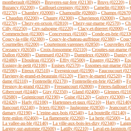
montberault (02860)
–
Bruyeres-sur-fere (02130)
–
Bruys (02220)
–
B
Buzancy (02200)
–
Caillouel-crepigny (02300)
–
Camelin (02300)
–
(02270)
–
Chambry (02000)
–
Chamouille (02860)
–
Champs (02670
–
Chaudun (02200)
–
Chauny (02300)
–
Chavignon (02000)
–
Chavi
(02270)
–
Chezy-en-orxois (02810)
–
Chezy-sur-marne (02570)
–
Ch
Cilly (02250)
–
Ciry-salsogne (02220)
–
Clacy-et-thierret (02000)
–
C
Commenchon (02300)
–
Concevreux (02160)
–
Conde-en-brie (0233
Coucy-la-ville (02380)
–
Coucy-le-chateau-auffrique (02380)
–
Coucy
Courmelles (02200)
–
Courtemont-varennes (02850)
–
Couvrelles (0
Crezancy (02650)
–
Croix-fonsomme (02110)
–
Crouttes-sur-marne 
Dallon (02680)
–
Dammard (02470)
–
Dampleux (02600)
–
Danizy (
(02480)
–
Ebouleau (02350)
–
Effry (02500)
–
Epagny (02290)
–
Epa
Essigny-le-petit (02100)
–
Essises (02570)
–
Essomes-sur-marne (024
(02590)
–
Etreux (02510)
–
Evergnicourt (02190)
–
Faucoucourt (02
Flavigny-le-grand-et-beaurain (02120)
–
Flavy-le-martel (02520)
–
Fl
dame (02110)
–
Fontenelle (02170)
–
Fontenelle-en-brie (02540)
–
Fo
Fresnoy-le-grand (02230)
–
Fressancourt (02800)
–
Frieres-faillouel 
Gibercourt (02440)
–
Gizy (02350)
–
Gland (02400)
–
Glennes (0216
(02680)
–
Guignicourt (02190)
–
Guise (02120)
–
Guivry (02300)
–
(02420)
–
Harly (02100)
–
Hartennes-et-taux (02210)
–
Hary (02140)
Itancourt (02240)
–
Iviers (02360)
–
Jaulgonne (02850)
–
Jeancourt (
damary (02190)
–
L’epine-aux-bois (02540)
–
La bouteille (02140)
–
ferte-milon (02460)
–
La flamengrie (02260)
–
La herie (02500)
–
La
La vallee-au-ble (02140)
–
La ville-aux-bois-les-dizy (02340)
–
Laign
Largny-sur-automne (02600)
–
Latilly (02210)
–
Laval-en-laonnois (