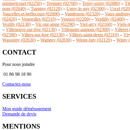
pontsericourt (02250)
–
Tergnier (02700)
–
Terny-sorny (02880)
–
Th
pont (02640)
–
Tupigny (02120)
–
Ugny-le-gay (02300)
–
Urcel (020
Vaucelles-et-beffecourt (02000)
–
Vaudesson (02320)
–
Vaux-andigny
(02420)
–
Venerolles (02510)
–
Venizel (02200)
–
Verdilly (02400)
–
Vezilly (02130)
–
Vic-sur-aisne (02290)
–
Viel-arcy (02160)
–
Viels-
–
Villeneuve-sur-fere (02130)
–
Villequier-aumont (02300)
–
Villeret
(02590)
–
Villers-sur-fere (02130)
–
Villiers-saint-denis (02310)
–
Vir
Wassigny (02630)
–
Watigny (02830)
–
Wiege-faty (02120)
–
Wimy (
CONTACT
Pour nous joindre
01 86 98 18 90
Contactez-nous
SERVICES
Mon guide déménagement
Demande de devis
MENTIONS