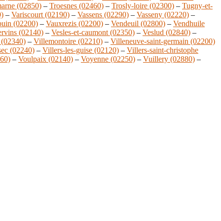
marne (02850)
–
Troesnes (02460)
–
Trosly-loire (02300)
–
Tugny-et-
0)
–
Variscourt (02190)
–
Vassens (02290)
–
Vasseny (02220)
–
uin (02200)
–
Vauxrezis (02200)
–
Vendeuil (02800)
–
Vendhuile
rvins (02140)
–
Vesles-et-caumont (02350)
–
Veslud (02840)
–
 (02340)
–
Villemontoire (02210)
–
Villeneuve-saint-germain (02200)
-sec (02240)
–
Villers-les-guise (02120)
–
Villers-saint-christophe
60)
–
Voulpaix (02140)
–
Voyenne (02250)
–
Vuillery (02880)
–