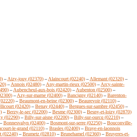
0)
–
Aizy-jouy (02370)
–
Alaincourt (02240)
–
Allemant (02320)
–
20)
–
Annois (02480)
–
Any-martin-rieux (02500)
–
Arcy-sainte-
2490)
–
Aubencheul-aux-bois (02420)
–
Aubenton (02500)
–
(02300)
–
Azy-sur-marne (02400)
–
Bancigny (02140)
–
Barenton-
(02220)
–
Beaumont-en-beine (02300)
–
Beaurevoir (02110)
–
llicourt (02420)
–
Benay (02440)
–
Bergues-sur-sambre (02450)
–
)
–
Berzy-le-sec (02200)
–
Besme (02300)
–
Besny-et-loizy (02870)
y (02290)
–
Billy-sur-aisne (02200)
–
Billy-sur-ourcq (02210)
–
–
Bonnesvalyn (02400)
–
Bosmont-sur-serre (02250)
–
Bouconville-
court-le-grand (02110)
–
Brasles (02400)
–
Braye-en-laonnois
t (02240)
–
Brumetz (02810)
–
Brunehamel (02360)
–
Bruyeres-et-