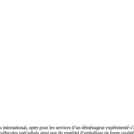
nternational, opter pour les services d’un déménageur expérimenté s’avèr
 véhicules spécialisés ainsi que du matériel d’emballage de haute qualité