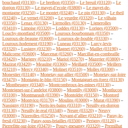
bouchaud (03130)
–
Le brethon (03350)
–
Le breuil (03120)
–
Le
donjon (03130)
–
Le mayet-d’ecole (03800)
–
Le mayet-de-
montagne (03250)
–
Le montet (03240)
–
Le pin (03130)
–
Le theil
(03240)
–
Le vernet (03200)
–
Le veurdre (03320)
–
Le vilhain
(03350)
–
Lenax (03130)
–
Liernolles (03130)
–
Lignerolles
(03410)
–
Limoise (03320)
–
Loddes (03130)
–
Loriges (03500)
–
Louchy-montfand (03500)
–
Louroux-bourbonnais (03350)
–
Louroux-de-beaune (03600)
–
Louroux-de-bouble (03330)
–
Louroux-hodement (03190)
–
Luneau (03130)
–
Lurcy-levis
(03320)
–
Lusigny (03230)
–
Magnet (03260)
–
Maillet (03190)
–
Malicorne (03600)
–
Marcenat (03260)
–
Marcillat-en-combraille
(03420)
–
Marigny (03210)
–
Mariol (03270)
–
Mazerier (03800)
–
Mazirat (03420)
–
Meaulne (03360)
–
Meillard (03500)
–
Meillers
(03210)
–
Mercy (03340)
–
Molinet (03510)
–
Molles (03300)
–
Monestier (03140)
–
Monetay-sur-allier (03500)
–
Monetay-sur-loire
(03470)
–
Montaigu-le-blin (03150)
–
Montaiguet-en-forez (03130)
–
Montbeugny (03340)
–
Montcombroux-les-mines (03130)
–
Monteignet-sur-l’andelot (03800)
–
Montilly (03000)
–
Montlucon
(03100)
–
Montmarault (03390)
–
Montoldre (03150)
–
Montord
(03500)
–
Montvicq (03170)
–
Moulins (03000)
–
Murat (03390)
–
Nassigny (03190)
–
Neris-les-bains (03310)
–
Neuilly-en-donjon
(03130)
–
Neuilly-le-real (03340)
–
Neure (03320)
–
Neuvy
(03000)
–
Nizerolles (03250)
–
Noyant-d’allier (03210)
–
Paray-le-
fresil (03230)
–
Paray-sous-briailles (03500)
–
Perigny (03120)
–
Pierrefitte-sur-loire (03470)
–
Pouzy-mesangy (03320)
–
Premilhat