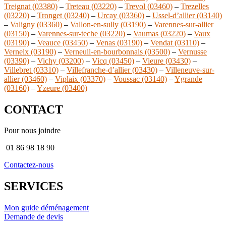
Treignat (03380)
–
Treteau (03220)
–
Trevol (03460)
–
Trezelles
(03220)
–
Tronget (03240)
–
Urcay (03360)
–
Ussel-d’allier (03140)
–
Valigny (03360)
–
Vallon-en-sully (03190)
–
Varennes-sur-allier
(03150)
–
Varennes-sur-teche (03220)
–
Vaumas (03220)
–
Vaux
(03190)
–
Veauce (03450)
–
Venas (03190)
–
Vendat (03110)
–
Verneix (03190)
–
Verneuil-en-bourbonnais (03500)
–
Vernusse
(03390)
–
Vichy (03200)
–
Vicq (03450)
–
Vieure (03430)
–
Villebret (03310)
–
Villefranche-d’allier (03430)
–
Villeneuve-sur-
allier (03460)
–
Viplaix (03370)
–
Voussac (03140)
–
Ygrande
(03160)
–
Yzeure (03400)
CONTACT
Pour nous joindre
01 86 98 18 90
Contactez-nous
SERVICES
Mon guide déménagement
Demande de devis