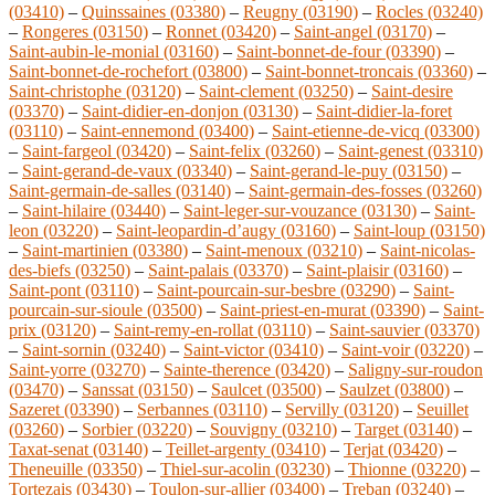
(03410)
–
Quinssaines (03380)
–
Reugny (03190)
–
Rocles (03240)
–
Rongeres (03150)
–
Ronnet (03420)
–
Saint-angel (03170)
–
Saint-aubin-le-monial (03160)
–
Saint-bonnet-de-four (03390)
–
Saint-bonnet-de-rochefort (03800)
–
Saint-bonnet-troncais (03360)
–
Saint-christophe (03120)
–
Saint-clement (03250)
–
Saint-desire
(03370)
–
Saint-didier-en-donjon (03130)
–
Saint-didier-la-foret
(03110)
–
Saint-ennemond (03400)
–
Saint-etienne-de-vicq (03300)
–
Saint-fargeol (03420)
–
Saint-felix (03260)
–
Saint-genest (03310)
–
Saint-gerand-de-vaux (03340)
–
Saint-gerand-le-puy (03150)
–
Saint-germain-de-salles (03140)
–
Saint-germain-des-fosses (03260)
–
Saint-hilaire (03440)
–
Saint-leger-sur-vouzance (03130)
–
Saint-
leon (03220)
–
Saint-leopardin-d’augy (03160)
–
Saint-loup (03150)
–
Saint-martinien (03380)
–
Saint-menoux (03210)
–
Saint-nicolas-
des-biefs (03250)
–
Saint-palais (03370)
–
Saint-plaisir (03160)
–
Saint-pont (03110)
–
Saint-pourcain-sur-besbre (03290)
–
Saint-
pourcain-sur-sioule (03500)
–
Saint-priest-en-murat (03390)
–
Saint-
prix (03120)
–
Saint-remy-en-rollat (03110)
–
Saint-sauvier (03370)
–
Saint-sornin (03240)
–
Saint-victor (03410)
–
Saint-voir (03220)
–
Saint-yorre (03270)
–
Sainte-therence (03420)
–
Saligny-sur-roudon
(03470)
–
Sanssat (03150)
–
Saulcet (03500)
–
Saulzet (03800)
–
Sazeret (03390)
–
Serbannes (03110)
–
Servilly (03120)
–
Seuillet
(03260)
–
Sorbier (03220)
–
Souvigny (03210)
–
Target (03140)
–
Taxat-senat (03140)
–
Teillet-argenty (03410)
–
Terjat (03420)
–
Theneuille (03350)
–
Thiel-sur-acolin (03230)
–
Thionne (03220)
–
Tortezais (03430)
–
Toulon-sur-allier (03400)
–
Treban (03240)
–