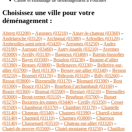
Caisse et emballage de déménagement à Fourilles
Choisissez une ville pour votre
déménagement :
Abrest (03200)
–
Agonges (03210)
–
Ainay-le-chateau (03360)
–
Andelaroche (03120)
–
Archignat (03380)
–
Arfeuilles (03120)
–
Arpheuilles-saint-priest (03420)
–
Arronnes (03250)
–
Audes
(03190)
–
Aurouer (03460)
–
Autry-issards (03210)
–
Avermes
(03000)
–
Avrilly (03130)
–
Bagneux (03460)
–
Barrais-bussolles
(03120)
–
Bayet (03500)
–
Beaulon (03230)
–
Beaune-d’allier
(03390)
–
Begues (03800)
–
Bellenaves (03330)
–
Bellerive-sur-
allier (03700)
–
Bert (03130)
–
Bessay-sur-allier (03340)
–
Besson
(03210)
–
Bezenet (03170)
–
Billezois (03120)
–
Billy (03260)
–
Biozat (03800)
–
Bizeneuille (03170)
–
Blomard (03390)
–
Bost
(03300)
–
Bouce (03150)
–
Bourbon-l’archambault (03160)
–
Braize (03360)
–
Bransat (03500)
–
Bresnay (03210)
–
Bressolles
(03000)
–
Brout-vernet (03110)
–
Brugheas (03700)
–
Busset
(03270)
–
Buxieres-les-mines (03440)
–
Cerilly (03350)
–
Cesset
(03500)
–
Chamberat (03370)
–
Chamblet (03170)
–
Chantelle
(03140)
–
Chapeau (03340)
–
Chappes (03390)
–
Chareil-cintrat
(03140)
–
Charmeil (03110)
–
Charmes (03800)
–
Charroux
(03140)
–
Chassenard (03510)
–
Chateau-sur-allier (03320)
–
Chatel-de-neuvre (03500)
–
Chatel-montagne (03250)
–
Chatillon