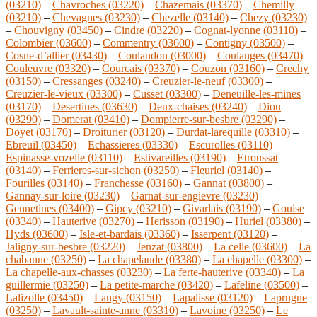
(03210)
–
Chavroches (03220)
–
Chazemais (03370)
–
Chemilly
(03210)
–
Chevagnes (03230)
–
Chezelle (03140)
–
Chezy (03230)
–
Chouvigny (03450)
–
Cindre (03220)
–
Cognat-lyonne (03110)
–
Colombier (03600)
–
Commentry (03600)
–
Contigny (03500)
–
Cosne-d’allier (03430)
–
Coulandon (03000)
–
Coulanges (03470)
–
Couleuvre (03320)
–
Courcais (03370)
–
Couzon (03160)
–
Crechy
(03150)
–
Cressanges (03240)
–
Creuzier-le-neuf (03300)
–
Creuzier-le-vieux (03300)
–
Cusset (03300)
–
Deneuille-les-mines
(03170)
–
Desertines (03630)
–
Deux-chaises (03240)
–
Diou
(03290)
–
Domerat (03410)
–
Dompierre-sur-besbre (03290)
–
Doyet (03170)
–
Droiturier (03120)
–
Durdat-larequille (03310)
–
Ebreuil (03450)
–
Echassieres (03330)
–
Escurolles (03110)
–
Espinasse-vozelle (03110)
–
Estivareilles (03190)
–
Etroussat
(03140)
–
Ferrieres-sur-sichon (03250)
–
Fleuriel (03140)
–
Fourilles (03140)
–
Franchesse (03160)
–
Gannat (03800)
–
Gannay-sur-loire (03230)
–
Garnat-sur-engievre (03230)
–
Gennetines (03400)
–
Gipcy (03210)
–
Givarlais (03190)
–
Gouise
(03340)
–
Hauterive (03270)
–
Herisson (03190)
–
Huriel (03380)
–
Hyds (03600)
–
Isle-et-bardais (03360)
–
Isserpent (03120)
–
Jaligny-sur-besbre (03220)
–
Jenzat (03800)
–
La celle (03600)
–
La
chabanne (03250)
–
La chapelaude (03380)
–
La chapelle (03300)
–
La chapelle-aux-chasses (03230)
–
La ferte-hauterive (03340)
–
La
guillermie (03250)
–
La petite-marche (03420)
–
Lafeline (03500)
–
Lalizolle (03450)
–
Langy (03150)
–
Lapalisse (03120)
–
Laprugne
(03250)
–
Lavault-sainte-anne (03310)
–
Lavoine (03250)
–
Le