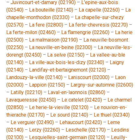
–
Juvincourt-et-damary (02190)
–
L’epine-aux-bois
(02540)
–
La bouteille (02140)
–
La capelle (02260)
–
La
chapelle-monthodon (02330)
–
La chapelle-sur-chezy
(02570)
–
La fere (02800)
–
La ferte-chevresis (02270)
–
La ferte-milon (02460)
–
La flamengrie (02260)
–
La herie
(02500)
–
La malmaison (02190)
–
La neuville-bosmont
(02250)
–
La neuville-en-beine (02300)
–
La neuville-les-
dorengt (02450)
–
La selve (02150)
–
La vallee-au-ble
(02140)
–
La ville-aux-bois-les-dizy (02340)
–
Laigny
(02140)
–
Landifay-et-bertaignemont (02120)
–
Landouzy-la-ville (02140)
–
Laniscourt (02000)
–
Laon
(02000)
–
Lappion (02150)
–
Largny-sur-automne (02600)
–
Latilly (02210)
–
Laval-en-laonnois (02860)
–
Lavaqueresse (02450)
–
Le catelet (02420)
–
Le charmel
(02850)
–
Le herie-la-vieville (02120)
–
Le nouvion-en-
thierache (02170)
–
Le sourd (02140)
–
Le thuel (02340)
–
Le verguier (02490)
–
Lehaucourt (02420)
–
Leme
(02140)
–
Lerzy (02260)
–
Leschelle (02170)
–
Lesdins
(02100)
–
Lesquielles-saint-germain (02120)
–
Leuilly-