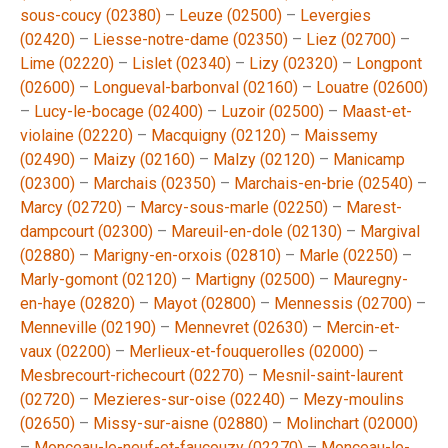
sous-coucy (02380)
–
Leuze (02500)
–
Levergies
(02420)
–
Liesse-notre-dame (02350)
–
Liez (02700)
–
Lime (02220)
–
Lislet (02340)
–
Lizy (02320)
–
Longpont
(02600)
–
Longueval-barbonval (02160)
–
Louatre (02600)
–
Lucy-le-bocage (02400)
–
Luzoir (02500)
–
Maast-et-
violaine (02220)
–
Macquigny (02120)
–
Maissemy
(02490)
–
Maizy (02160)
–
Malzy (02120)
–
Manicamp
(02300)
–
Marchais (02350)
–
Marchais-en-brie (02540)
–
Marcy (02720)
–
Marcy-sous-marle (02250)
–
Marest-
dampcourt (02300)
–
Mareuil-en-dole (02130)
–
Margival
(02880)
–
Marigny-en-orxois (02810)
–
Marle (02250)
–
Marly-gomont (02120)
–
Martigny (02500)
–
Mauregny-
en-haye (02820)
–
Mayot (02800)
–
Mennessis (02700)
–
Menneville (02190)
–
Mennevret (02630)
–
Mercin-et-
vaux (02200)
–
Merlieux-et-fouquerolles (02000)
–
Mesbrecourt-richecourt (02270)
–
Mesnil-saint-laurent
(02720)
–
Mezieres-sur-oise (02240)
–
Mezy-moulins
(02650)
–
Missy-sur-aisne (02880)
–
Molinchart (02000)
–
Monceau-le-neuf-et-faucouzy (02270)
–
Monceau-le-