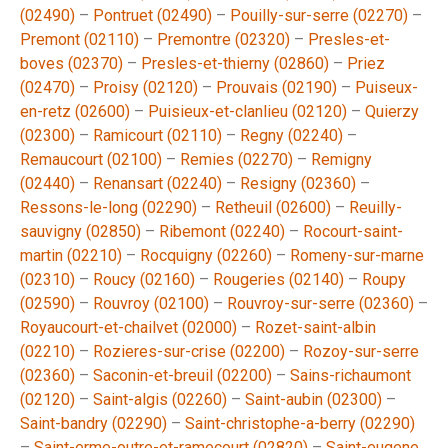
(02490)
–
Pontruet (02490)
–
Pouilly-sur-serre (02270)
–
Premont (02110)
–
Premontre (02320)
–
Presles-et-
boves (02370)
–
Presles-et-thierny (02860)
–
Priez
(02470)
–
Proisy (02120)
–
Prouvais (02190)
–
Puiseux-
en-retz (02600)
–
Puisieux-et-clanlieu (02120)
–
Quierzy
(02300)
–
Ramicourt (02110)
–
Regny (02240)
–
Remaucourt (02100)
–
Remies (02270)
–
Remigny
(02440)
–
Renansart (02240)
–
Resigny (02360)
–
Ressons-le-long (02290)
–
Retheuil (02600)
–
Reuilly-
sauvigny (02850)
–
Ribemont (02240)
–
Rocourt-saint-
martin (02210)
–
Rocquigny (02260)
–
Romeny-sur-marne
(02310)
–
Roucy (02160)
–
Rougeries (02140)
–
Roupy
(02590)
–
Rouvroy (02100)
–
Rouvroy-sur-serre (02360)
–
Royaucourt-et-chailvet (02000)
–
Rozet-saint-albin
(02210)
–
Rozieres-sur-crise (02200)
–
Rozoy-sur-serre
(02360)
–
Saconin-et-breuil (02200)
–
Sains-richaumont
(02120)
–
Saint-algis (02260)
–
Saint-aubin (02300)
–
Saint-bandry (02290)
–
Saint-christophe-a-berry (02290)
–
Saint-erme-outre-et-ramecourt (02820)
–
Saint-eugene