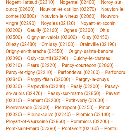
Nogent-l’artaud (02310)
–
Nogentel (02400)
–
Noroy-sur-
ourcq (02600)
–
Nouvion-et-catillon (02270)
–
Nouvion-le-
comte (02800)
–
Nouvion-le-vineux (02860)
–
Nouvron-
vingre (02290)
–
Noyales (02120)
–
Noyant-et-aconin
(02200)
–
Oeuilly (02160)
–
Ognes (02300)
–
Ohis
(02500)
–
Oigny-en-valois (02600)
–
Oisy (02450)
–
Ollezy (02480)
–
Omissy (02100)
–
Orainville (02190)
–
Origny-en-thierache (02550)
–
Origny-sainte-benoite
(02390)
–
Osly-courtil (02290)
–
Oulchy-le-chateau
(02210)
–
Paars (02220)
–
Pancy-courtecon (02860)
–
Parcy-et-tigny (02210)
–
Parfondeval (02360)
–
Parfondru
(02840)
–
Pargny-filain (02000)
–
Pargny-la-dhuys
(02330)
–
Parpeville (02240)
–
Pasly (02200)
–
Passy-
en-valois (02470)
–
Passy-sur-marne (02850)
–
Pavant
(02310)
–
Pernant (02200)
–
Petit-verly (02630)
–
Pierremande (02300)
–
Pierrepont (02350)
–
Pinon
(02320)
–
Pleine-selve (02240)
–
Plomion (02140)
–
Ployart-et-vaurseine (02860)
–
Pommiers (02200)
–
Pont-saint-mard (02380)
–
Pontavert (02160)
–
Pontru