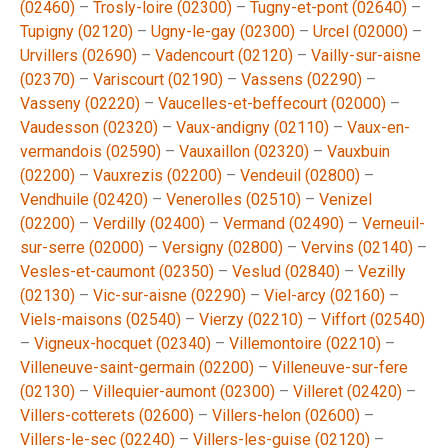
(02460)
–
Trosly-loire (02300)
–
Tugny-et-pont (02640)
–
Tupigny (02120)
–
Ugny-le-gay (02300)
–
Urcel (02000)
–
Urvillers (02690)
–
Vadencourt (02120)
–
Vailly-sur-aisne
(02370)
–
Variscourt (02190)
–
Vassens (02290)
–
Vasseny (02220)
–
Vaucelles-et-beffecourt (02000)
–
Vaudesson (02320)
–
Vaux-andigny (02110)
–
Vaux-en-
vermandois (02590)
–
Vauxaillon (02320)
–
Vauxbuin
(02200)
–
Vauxrezis (02200)
–
Vendeuil (02800)
–
Vendhuile (02420)
–
Venerolles (02510)
–
Venizel
(02200)
–
Verdilly (02400)
–
Vermand (02490)
–
Verneuil-
sur-serre (02000)
–
Versigny (02800)
–
Vervins (02140)
–
Vesles-et-caumont (02350)
–
Veslud (02840)
–
Vezilly
(02130)
–
Vic-sur-aisne (02290)
–
Viel-arcy (02160)
–
Viels-maisons (02540)
–
Vierzy (02210)
–
Viffort (02540)
–
Vigneux-hocquet (02340)
–
Villemontoire (02210)
–
Villeneuve-saint-germain (02200)
–
Villeneuve-sur-fere
(02130)
–
Villequier-aumont (02300)
–
Villeret (02420)
–
Villers-cotterets (02600)
–
Villers-helon (02600)
–
Villers-le-sec (02240)
–
Villers-les-guise (02120)
–