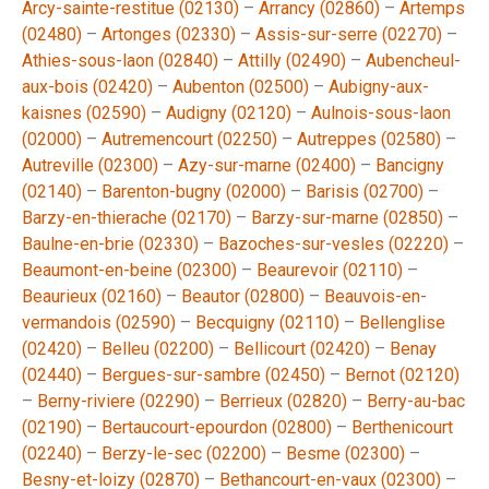
Arcy-sainte-restitue (02130)
–
Arrancy (02860)
–
Artemps
(02480)
–
Artonges (02330)
–
Assis-sur-serre (02270)
–
Athies-sous-laon (02840)
–
Attilly (02490)
–
Aubencheul-
aux-bois (02420)
–
Aubenton (02500)
–
Aubigny-aux-
kaisnes (02590)
–
Audigny (02120)
–
Aulnois-sous-laon
(02000)
–
Autremencourt (02250)
–
Autreppes (02580)
–
Autreville (02300)
–
Azy-sur-marne (02400)
–
Bancigny
(02140)
–
Barenton-bugny (02000)
–
Barisis (02700)
–
Barzy-en-thierache (02170)
–
Barzy-sur-marne (02850)
–
Baulne-en-brie (02330)
–
Bazoches-sur-vesles (02220)
–
Beaumont-en-beine (02300)
–
Beaurevoir (02110)
–
Beaurieux (02160)
–
Beautor (02800)
–
Beauvois-en-
vermandois (02590)
–
Becquigny (02110)
–
Bellenglise
(02420)
–
Belleu (02200)
–
Bellicourt (02420)
–
Benay
(02440)
–
Bergues-sur-sambre (02450)
–
Bernot (02120)
–
Berny-riviere (02290)
–
Berrieux (02820)
–
Berry-au-bac
(02190)
–
Bertaucourt-epourdon (02800)
–
Berthenicourt
(02240)
–
Berzy-le-sec (02200)
–
Besme (02300)
–
Besny-et-loizy (02870)
–
Bethancourt-en-vaux (02300)
–