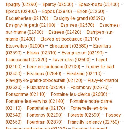
Epagny (02290)
–
Eparcy (02500)
–
Epaux-bezu (02400)
–
Epieds (02400)
–
Eppes (02840)
–
Erlon (02250)
–
Esqueheries (02170)
–
Essigny-le-grand (02690)
–
Essigny-le-petit (02100)
–
Essises (02570)
–
Essomes-
sur-marne (02400)
–
Estrees (02420)
–
Etampes-sur-
marne (02400)
–
Etaves-et-bocquiaux (02110)
–
Etouvelles (02000)
–
Etreaupont (02580)
–
Etreillers
(02590)
–
Etreux (02510)
–
Evergnicourt (02190)
–
Faucoucourt (02320)
–
Faverolles (02600)
–
Fayet
(02100)
–
Fere-en-tardenois (02130)
–
Fesmy-le-sart
(02450)
–
Festieux (02840)
–
Fieulaine (02110)
–
Flavigny-le-grand-et-beaurain (02120)
–
Flavy-le-martel
(02520)
–
Fluquieres (02590)
–
Folembray (02670)
–
Fonsomme (02110)
–
Fontaine-les-clercs (02680)
–
Fontaine-les-vervins (02140)
–
Fontaine-notre-dame
(02110)
–
Fontenelle (02170)
–
Fontenelle-en-brie
(02540)
–
Fontenoy (02290)
–
Foreste (02590)
–
Fossoy
(02650)
–
Fourdrain (02870)
–
Francilly-selency (02760)
–
Fresnes-en-tardenois (02130)
–
Fresnoy-le-grand