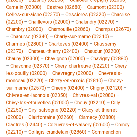
Camelin (02300)
–
Castres (02680)
–
Caumont (02300)
–
Celles-sur-aisne (02370)
–
Cessieres (02320)
–
Chacrise
(02200)
–
Chaillevois (02000)
–
Chalandry (02270)
–
Chambry (02000)
–
Chamouille (02860)
–
Champs (02670)
–
Chaourse (02340)
–
Charly-sur-marne (02310)
–
Charmes (02800)
–
Charteves (02400)
–
Chassemy
(02370)
–
Chateau-thierry (02400)
–
Chaudun (02200)
–
Chauny (02300)
–
Chavignon (02000)
–
Chavigny (02880)
–
Chavonne (02370)
–
Chery-chartreuve (02220)
–
Chery-
les-pouilly (02000)
–
Chevregny (02000)
–
Chevresis-
monceau (02270)
–
Chezy-en-orxois (02810)
–
Chezy-
sur-marne (02570)
–
Chierry (02400)
–
Chigny (02120)
–
Chivres-en-laonnois (02350)
–
Chivres-val (02880)
–
Chivy-les-etouvelles (02000)
–
Chouy (02210)
–
Cilly
(02250)
–
Ciry-salsogne (02220)
–
Clacy-et-thierret
(02000)
–
Clairfontaine (02260)
–
Clamecy (02880)
–
Clastres (02440)
–
Coeuvres-et-valsery (02600)
–
Coincy
(02210)
–
Colligis-crandelain (02860)
–
Commenchon