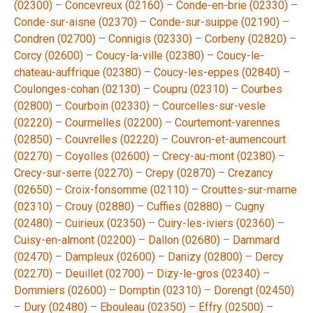
(02300)
–
Concevreux (02160)
–
Conde-en-brie (02330)
–
Conde-sur-aisne (02370)
–
Conde-sur-suippe (02190)
–
Condren (02700)
–
Connigis (02330)
–
Corbeny (02820)
–
Corcy (02600)
–
Coucy-la-ville (02380)
–
Coucy-le-
chateau-auffrique (02380)
–
Coucy-les-eppes (02840)
–
Coulonges-cohan (02130)
–
Coupru (02310)
–
Courbes
(02800)
–
Courboin (02330)
–
Courcelles-sur-vesle
(02220)
–
Courmelles (02200)
–
Courtemont-varennes
(02850)
–
Couvrelles (02220)
–
Couvron-et-aumencourt
(02270)
–
Coyolles (02600)
–
Crecy-au-mont (02380)
–
Crecy-sur-serre (02270)
–
Crepy (02870)
–
Crezancy
(02650)
–
Croix-fonsomme (02110)
–
Crouttes-sur-marne
(02310)
–
Crouy (02880)
–
Cuffies (02880)
–
Cugny
(02480)
–
Cuirieux (02350)
–
Cuiry-les-iviers (02360)
–
Cuisy-en-almont (02200)
–
Dallon (02680)
–
Dammard
(02470)
–
Dampleux (02600)
–
Danizy (02800)
–
Dercy
(02270)
–
Deuillet (02700)
–
Dizy-le-gros (02340)
–
Dommiers (02600)
–
Domptin (02310)
–
Dorengt (02450)
–
Dury (02480)
–
Ebouleau (02350)
–
Effry (02500)
–