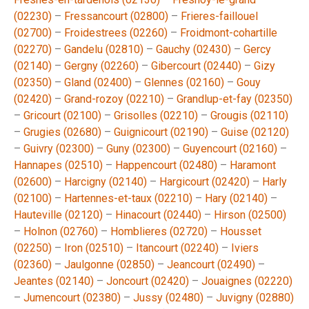
(02230)
–
Fressancourt (02800)
–
Frieres-faillouel
(02700)
–
Froidestrees (02260)
–
Froidmont-cohartille
(02270)
–
Gandelu (02810)
–
Gauchy (02430)
–
Gercy
(02140)
–
Gergny (02260)
–
Gibercourt (02440)
–
Gizy
(02350)
–
Gland (02400)
–
Glennes (02160)
–
Gouy
(02420)
–
Grand-rozoy (02210)
–
Grandlup-et-fay (02350)
–
Gricourt (02100)
–
Grisolles (02210)
–
Grougis (02110)
–
Grugies (02680)
–
Guignicourt (02190)
–
Guise (02120)
–
Guivry (02300)
–
Guny (02300)
–
Guyencourt (02160)
–
Hannapes (02510)
–
Happencourt (02480)
–
Haramont
(02600)
–
Harcigny (02140)
–
Hargicourt (02420)
–
Harly
(02100)
–
Hartennes-et-taux (02210)
–
Hary (02140)
–
Hauteville (02120)
–
Hinacourt (02440)
–
Hirson (02500)
–
Holnon (02760)
–
Homblieres (02720)
–
Housset
(02250)
–
Iron (02510)
–
Itancourt (02240)
–
Iviers
(02360)
–
Jaulgonne (02850)
–
Jeancourt (02490)
–
Jeantes (02140)
–
Joncourt (02420)
–
Jouaignes (02220)
–
Jumencourt (02380)
–
Jussy (02480)
–
Juvigny (02880)