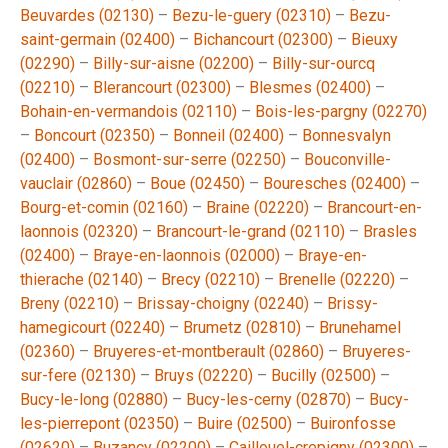
Beuvardes (02130)
–
Bezu-le-guery (02310)
–
Bezu-
saint-germain (02400)
–
Bichancourt (02300)
–
Bieuxy
(02290)
–
Billy-sur-aisne (02200)
–
Billy-sur-ourcq
(02210)
–
Blerancourt (02300)
–
Blesmes (02400)
–
Bohain-en-vermandois (02110)
–
Bois-les-pargny (02270)
–
Boncourt (02350)
–
Bonneil (02400)
–
Bonnesvalyn
(02400)
–
Bosmont-sur-serre (02250)
–
Bouconville-
vauclair (02860)
–
Boue (02450)
–
Bouresches (02400)
–
Bourg-et-comin (02160)
–
Braine (02220)
–
Brancourt-en-
laonnois (02320)
–
Brancourt-le-grand (02110)
–
Brasles
(02400)
–
Braye-en-laonnois (02000)
–
Braye-en-
thierache (02140)
–
Brecy (02210)
–
Brenelle (02220)
–
Breny (02210)
–
Brissay-choigny (02240)
–
Brissy-
hamegicourt (02240)
–
Brumetz (02810)
–
Brunehamel
(02360)
–
Bruyeres-et-montberault (02860)
–
Bruyeres-
sur-fere (02130)
–
Bruys (02220)
–
Bucilly (02500)
–
Bucy-le-long (02880)
–
Bucy-les-cerny (02870)
–
Bucy-
les-pierrepont (02350)
–
Buire (02500)
–
Buironfosse
(02620)
–
Buzancy (02200)
–
Caillouel-crepigny (02300)
–