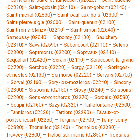
(02330)
–
Saint-gobain (02410)
–
Saint-gobert (02140)
–
Saint-michel (02830)
–
Saint-paul-aux-bois (02300)
–
Saint-pierre-aigle (02600)
–
Saint-quentin (02100)
–
Saint-remy-blanzy (02210)
–
Saint-simon (02640)
–
Samoussy (02840)
–
Saponay (02130)
–
Saulchery
(02310)
–
Savy (02590)
–
Seboncourt (02110)
–
Selens
(02300)
–
Septmonts (02200)
–
Septvaux (02410)
–
Sequehart (02420)
–
Serain (02110)
–
Seraucourt-le-grand
(02790)
–
Serches (02220)
–
Sergy (02130)
–
Seringes-
et-nesles (02130)
–
Sermoise (02220)
–
Servais (02700)
–
Serval (02160)
–
Sery-les-mezieres (02240)
–
Sinceny
(02300)
–
Sissonne (02150)
–
Sissy (02240)
–
Soissons
(02200)
–
Sons-et-roncheres (02270)
–
Sorbais (02580)
–
Soupir (02160)
–
Suzy (02320)
–
Taillefontaine (02600)
–
Tannieres (02220)
–
Tartiers (02290)
–
Tavaux-et-
pontsericourt (02250)
–
Tergnier (02700)
–
Terny-sorny
(02880)
–
Thenailles (02140)
–
Thenelles (02390)
–
Travecy (02800)
–
Trelou-sur-marne (02850)
–
Troesnes