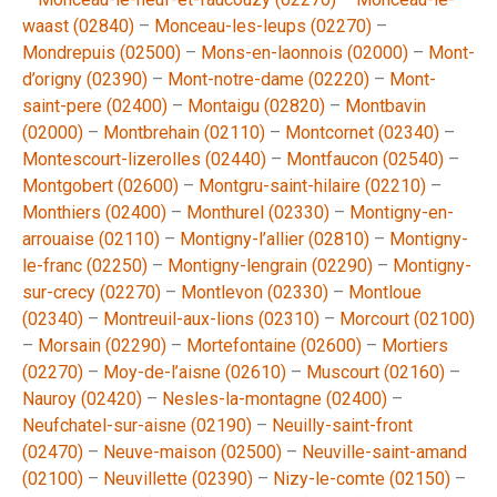
waast (02840)
–
Monceau-les-leups (02270)
–
Mondrepuis (02500)
–
Mons-en-laonnois (02000)
–
Mont-
d’origny (02390)
–
Mont-notre-dame (02220)
–
Mont-
saint-pere (02400)
–
Montaigu (02820)
–
Montbavin
(02000)
–
Montbrehain (02110)
–
Montcornet (02340)
–
Montescourt-lizerolles (02440)
–
Montfaucon (02540)
–
Montgobert (02600)
–
Montgru-saint-hilaire (02210)
–
Monthiers (02400)
–
Monthurel (02330)
–
Montigny-en-
arrouaise (02110)
–
Montigny-l’allier (02810)
–
Montigny-
le-franc (02250)
–
Montigny-lengrain (02290)
–
Montigny-
sur-crecy (02270)
–
Montlevon (02330)
–
Montloue
(02340)
–
Montreuil-aux-lions (02310)
–
Morcourt (02100)
–
Morsain (02290)
–
Mortefontaine (02600)
–
Mortiers
(02270)
–
Moy-de-l’aisne (02610)
–
Muscourt (02160)
–
Nauroy (02420)
–
Nesles-la-montagne (02400)
–
Neufchatel-sur-aisne (02190)
–
Neuilly-saint-front
(02470)
–
Neuve-maison (02500)
–
Neuville-saint-amand
(02100)
–
Neuvillette (02390)
–
Nizy-le-comte (02150)
–