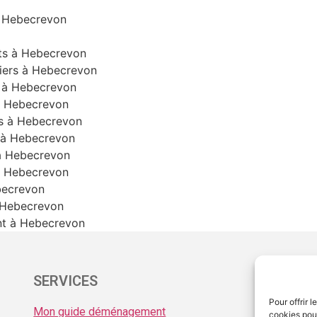
à Hebecrevon
ts à Hebecrevon
iers à Hebecrevon
 à Hebecrevon
à Hebecrevon
es à Hebecrevon
 à Hebecrevon
à Hebecrevon
à Hebecrevon
becrevon
 Hebecrevon
nt à Hebecrevon
SERVICES
ME
Pour offrir 
Mon guide déménagement
Men
cookies pour