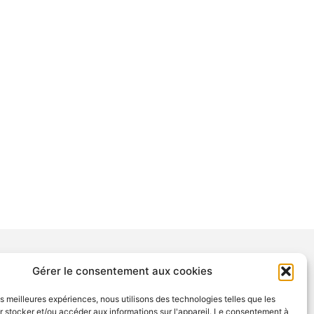
Gérer le consentement aux cookies
NTIONS
les meilleures expériences, nous utilisons des technologies telles que les
tions légales
 stocker et/ou accéder aux informations sur l'appareil. Le consentement à