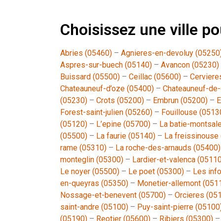
Choisissez une ville 
Abries (05460)
–
Agnieres-en-devoluy (05250
Aspres-sur-buech (05140)
–
Avancon (05230)
Buissard (05500)
–
Ceillac (05600)
–
Cerviere
Chateauneuf-d’oze (05400)
–
Chateauneuf-de-
(05230)
–
Crots (05200)
–
Embrun (05200)
–
E
Forest-saint-julien (05260)
–
Fouillouse (0513
(05120)
–
L’epine (05700)
–
La batie-montsal
(05500)
–
La faurie (05140)
–
La freissinouse
rame (05310)
–
La roche-des-arnauds (05400)
monteglin (05300)
–
Lardier-et-valenca (05110
Le noyer (05500)
–
Le poet (05300)
–
Les inf
en-queyras (05350)
–
Monetier-allemont (051
Nossage-et-benevent (05700)
–
Orcieres (05
saint-andre (05100)
–
Puy-saint-pierre (05100
(05190)
–
Reotier (05600)
–
Ribiers (05300)