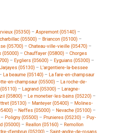
rvieux (05350)
–
Aspremont (05140)
–
charbillac (05500)
–
Briancon (05100)
–
se (05700)
–
Chateau-ville-vieille (05470)
–
x (05000)
–
Chauffayer (05800)
–
Chorges
5700)
–
Eygliers (05600)
–
Eyguians (05300)
–
Jarjayes (05130)
–
L’argentiere-la-bessee
–
La beaume (05140)
–
La fare-en-champsaur
tte-en-champsaur (05500)
–
La roche-de-
 (05110)
–
Lagrand (05300)
–
Laragne-
zil (05800)
–
Le monetier-les-bains (05220)
–
ttret (05130)
–
Manteyer (05400)
–
Molines-
05400)
–
Neffes (05000)
–
Nevache (05100)
–
–
Poligny (05500)
–
Prunieres (05230)
–
Puy-
d (05000)
–
Reallon (05160)
–
Remollon
ndre-d’embrun (05200)
–
Saint-andre-de-rosans