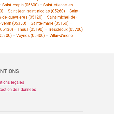
–
Saint-crepin (05600)
–
Saint-etienne-en-
0)
–
Saint-jean-saint-nicolas (05260)
–
Saint-
n-de-queyrieres (05120)
–
Saint-michel-de-
t-veran (05350)
–
Sainte-marie (05150)
–
 (05130)
–
Theus (05190)
–
Trescleoux (05700)
05300)
–
Veynes (05400)
–
Villar-d’arene
NTIONS
tions légales
tection des données