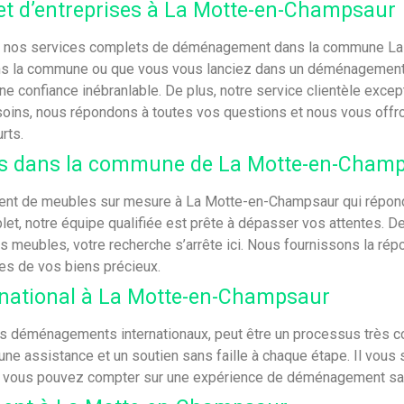
et d’entreprises à La Motte-en-Champsaur
ise, nos services complets de déménagement dans la commune L
 la commune ou que vous vous lanciez dans un déménagement in
e confiance inébranlable. De plus, notre service clientèle excep
ns, nous répondons à toutes vos questions et nous vous offron
rts.
es dans la commune de La Motte-en-Cham
ent de meubles sur mesure à La Motte-en-Champsaur qui répond 
 notre équipe qualifiée est prête à dépasser vos attentes. De 
s meubles, votre recherche s’arrête ici. Nous fournissons la ré
les de vos biens précieux.
national à La Motte-en-Champsaur
 les déménagements internationaux, peut être un processus très co
ne assistance et un soutien sans faille à chaque étape. Il vous s
ise, vous pouvez compter sur une expérience de déménagement san