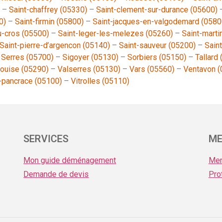
–
Saint-chaffrey (05330)
–
Saint-clement-sur-durance (05600)
0)
–
Saint-firmin (05800)
–
Saint-jacques-en-valgodemard (0580
u-cros (05500)
–
Saint-leger-les-melezes (05260)
–
Saint-marti
Saint-pierre-d’argencon (05140)
–
Saint-sauveur (05200)
–
Sain
–
Serres (05700)
–
Sigoyer (05130)
–
Sorbiers (05150)
–
Tallard
louise (05290)
–
Valserres (05130)
–
Vars (05560)
–
Ventavon (
t-pancrace (05100)
–
Vitrolles (05110)
SERVICES
ME
Mon guide déménagement
Men
Demande de devis
Pro