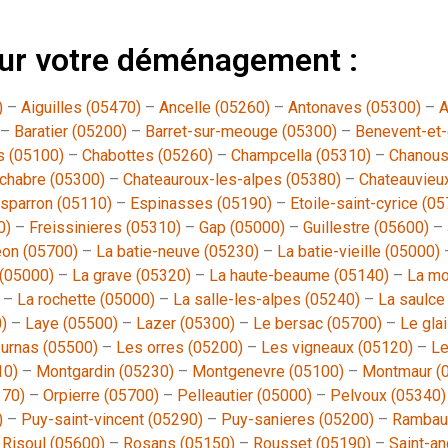
pour votre déménagement :
)
–
Aiguilles (05470)
–
Ancelle (05260)
–
Antonaves (05300)
–
A
–
Baratier (05200)
–
Barret-sur-meouge (05300)
–
Benevent-et-
s (05100)
–
Chabottes (05260)
–
Champcella (05310)
–
Chanous
chabre (05300)
–
Chateauroux-les-alpes (05380)
–
Chateauvieu
sparron (05110)
–
Espinasses (05190)
–
Etoile-saint-cyrice (0
0)
–
Freissinieres (05310)
–
Gap (05000)
–
Guillestre (05600)
–
eon (05700)
–
La batie-neuve (05230)
–
La batie-vieille (05000)
 (05000)
–
La grave (05320)
–
La haute-beaume (05140)
–
La mo
–
La rochette (05000)
–
La salle-les-alpes (05240)
–
La saulce
)
–
Laye (05500)
–
Lazer (05300)
–
Le bersac (05700)
–
Le glai
ournas (05500)
–
Les orres (05200)
–
Les vigneaux (05120)
–
Le
10)
–
Montgardin (05230)
–
Montgenevre (05100)
–
Montmaur (
170)
–
Orpierre (05700)
–
Pelleautier (05000)
–
Pelvoux (05340)
)
–
Puy-saint-vincent (05290)
–
Puy-sanieres (05200)
–
Rambau
–
Risoul (05600)
–
Rosans (05150)
–
Rousset (05190)
–
Saint-a