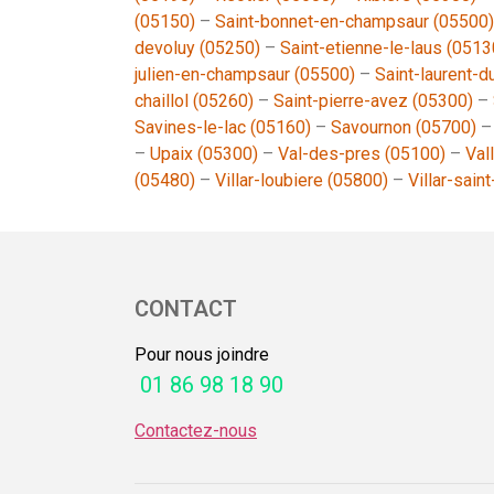
(05150)
–
Saint-bonnet-en-champsaur (05500)
devoluy (05250)
–
Saint-etienne-le-laus (0513
julien-en-champsaur (05500)
–
Saint-laurent-d
chaillol (05260)
–
Saint-pierre-avez (05300)
–
Savines-le-lac (05160)
–
Savournon (05700)
–
Upaix (05300)
–
Val-des-pres (05100)
–
Val
(05480)
–
Villar-loubiere (05800)
–
Villar-sain
CONTACT
Pour nous joindre
01 86 98 18 90
Contactez-nous