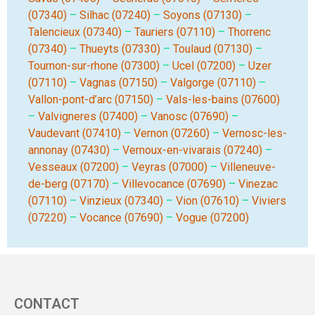
(07340)
–
Silhac (07240)
–
Soyons (07130)
–
Talencieux (07340)
–
Tauriers (07110)
–
Thorrenc
(07340)
–
Thueyts (07330)
–
Toulaud (07130)
–
Tournon-sur-rhone (07300)
–
Ucel (07200)
–
Uzer
(07110)
–
Vagnas (07150)
–
Valgorge (07110)
–
Vallon-pont-d’arc (07150)
–
Vals-les-bains (07600)
–
Valvigneres (07400)
–
Vanosc (07690)
–
Vaudevant (07410)
–
Vernon (07260)
–
Vernosc-les-
annonay (07430)
–
Vernoux-en-vivarais (07240)
–
Vesseaux (07200)
–
Veyras (07000)
–
Villeneuve-
de-berg (07170)
–
Villevocance (07690)
–
Vinezac
(07110)
–
Vinzieux (07340)
–
Vion (07610)
–
Viviers
(07220)
–
Vocance (07690)
–
Vogue (07200)
CONTACT