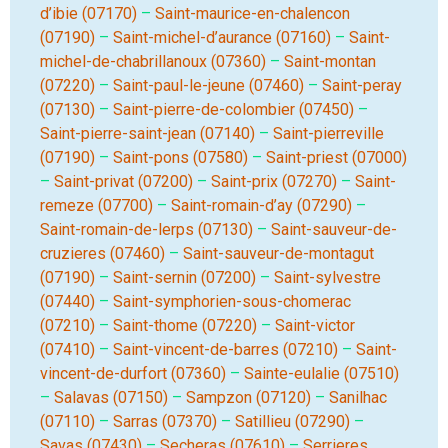
d’ibie (07170)
–
Saint-maurice-en-chalencon
(07190)
–
Saint-michel-d’aurance (07160)
–
Saint-
michel-de-chabrillanoux (07360)
–
Saint-montan
(07220)
–
Saint-paul-le-jeune (07460)
–
Saint-peray
(07130)
–
Saint-pierre-de-colombier (07450)
–
Saint-pierre-saint-jean (07140)
–
Saint-pierreville
(07190)
–
Saint-pons (07580)
–
Saint-priest (07000)
–
Saint-privat (07200)
–
Saint-prix (07270)
–
Saint-
remeze (07700)
–
Saint-romain-d’ay (07290)
–
Saint-romain-de-lerps (07130)
–
Saint-sauveur-de-
cruzieres (07460)
–
Saint-sauveur-de-montagut
(07190)
–
Saint-sernin (07200)
–
Saint-sylvestre
(07440)
–
Saint-symphorien-sous-chomerac
(07210)
–
Saint-thome (07220)
–
Saint-victor
(07410)
–
Saint-vincent-de-barres (07210)
–
Saint-
vincent-de-durfort (07360)
–
Sainte-eulalie (07510)
–
Salavas (07150)
–
Sampzon (07120)
–
Sanilhac
(07110)
–
Sarras (07370)
–
Satillieu (07290)
–
Savas (07430)
–
Secheras (07610)
–
Serrieres