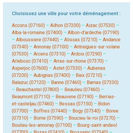
Choisissez une ville pour votre déménagement :
Accons (07160)
–
Ailhon (07200)
–
Aizac (07530)
–
Alba-la-romaine (07400)
–
Albon-d’ardeche (07190)
–
Alboussiere (07440)
–
Alissas (07210)
–
Andance
(07340)
–
Annonay (07100)
–
Antraigues-sur-volane
(07530)
–
Arcens (07310)
–
Ardoix (07290)
–
Arlebosc (07410)
–
Arras-sur-rhone (07370)
–
Asperjoc (07600)
–
Astet (07330)
–
Aubenas
(07200)
–
Aubignas (07400)
–
Baix (07210)
–
Balazuc (07120)
–
Banne (07460)
–
Barnas (07330)
–
Beauchastel (07800)
–
Beaulieu (07460)
–
Beaumont (07110)
–
Beauvene (07190)
–
Berrias-
et-casteljau (07460)
–
Bessas (07150)
–
Bidon
(07700)
–
Boffres (07440)
–
Bogy (07340)
–
Boree
(07310)
–
Borne (07590)
–
Boucieu-le-roi (07270)
–
Boulieu-les-annonay (07100)
–
Bourg-saint-andeol
(07700)
–
Bozas (07410)
–
Brossainc (07340)
–