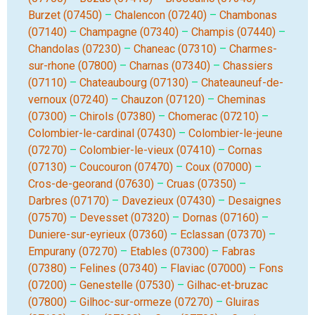
Burzet (07450)
–
Chalencon (07240)
–
Chambonas
(07140)
–
Champagne (07340)
–
Champis (07440)
–
Chandolas (07230)
–
Chaneac (07310)
–
Charmes-
sur-rhone (07800)
–
Charnas (07340)
–
Chassiers
(07110)
–
Chateaubourg (07130)
–
Chateauneuf-de-
vernoux (07240)
–
Chauzon (07120)
–
Cheminas
(07300)
–
Chirols (07380)
–
Chomerac (07210)
–
Colombier-le-cardinal (07430)
–
Colombier-le-jeune
(07270)
–
Colombier-le-vieux (07410)
–
Cornas
(07130)
–
Coucouron (07470)
–
Coux (07000)
–
Cros-de-georand (07630)
–
Cruas (07350)
–
Darbres (07170)
–
Davezieux (07430)
–
Desaignes
(07570)
–
Devesset (07320)
–
Dornas (07160)
–
Duniere-sur-eyrieux (07360)
–
Eclassan (07370)
–
Empurany (07270)
–
Etables (07300)
–
Fabras
(07380)
–
Felines (07340)
–
Flaviac (07000)
–
Fons
(07200)
–
Genestelle (07530)
–
Gilhac-et-bruzac
(07800)
–
Gilhoc-sur-ormeze (07270)
–
Gluiras