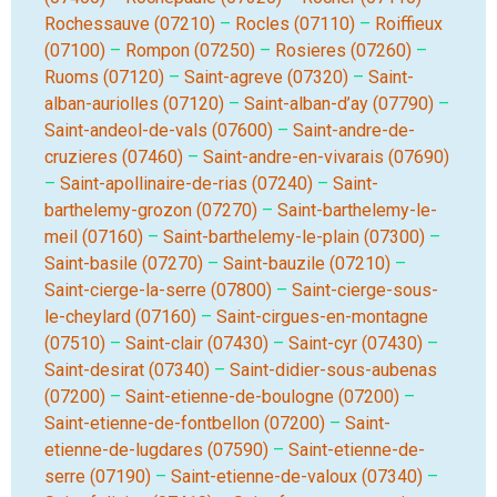
Rochessauve (07210)
–
Rocles (07110)
–
Roiffieux
(07100)
–
Rompon (07250)
–
Rosieres (07260)
–
Ruoms (07120)
–
Saint-agreve (07320)
–
Saint-
alban-auriolles (07120)
–
Saint-alban-d’ay (07790)
–
Saint-andeol-de-vals (07600)
–
Saint-andre-de-
cruzieres (07460)
–
Saint-andre-en-vivarais (07690)
–
Saint-apollinaire-de-rias (07240)
–
Saint-
barthelemy-grozon (07270)
–
Saint-barthelemy-le-
meil (07160)
–
Saint-barthelemy-le-plain (07300)
–
Saint-basile (07270)
–
Saint-bauzile (07210)
–
Saint-cierge-la-serre (07800)
–
Saint-cierge-sous-
le-cheylard (07160)
–
Saint-cirgues-en-montagne
(07510)
–
Saint-clair (07430)
–
Saint-cyr (07430)
–
Saint-desirat (07340)
–
Saint-didier-sous-aubenas
(07200)
–
Saint-etienne-de-boulogne (07200)
–
Saint-etienne-de-fontbellon (07200)
–
Saint-
etienne-de-lugdares (07590)
–
Saint-etienne-de-
serre (07190)
–
Saint-etienne-de-valoux (07340)
–