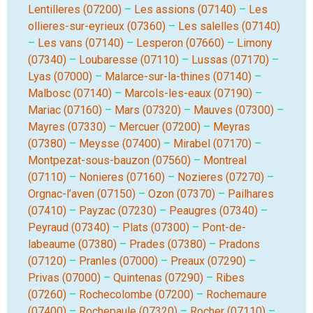
Lentilleres (07200)
–
Les assions (07140)
–
Les
ollieres-sur-eyrieux (07360)
–
Les salelles (07140)
–
Les vans (07140)
–
Lesperon (07660)
–
Limony
(07340)
–
Loubaresse (07110)
–
Lussas (07170)
–
Lyas (07000)
–
Malarce-sur-la-thines (07140)
–
Malbosc (07140)
–
Marcols-les-eaux (07190)
–
Mariac (07160)
–
Mars (07320)
–
Mauves (07300)
–
Mayres (07330)
–
Mercuer (07200)
–
Meyras
(07380)
–
Meysse (07400)
–
Mirabel (07170)
–
Montpezat-sous-bauzon (07560)
–
Montreal
(07110)
–
Nonieres (07160)
–
Nozieres (07270)
–
Orgnac-l’aven (07150)
–
Ozon (07370)
–
Pailhares
(07410)
–
Payzac (07230)
–
Peaugres (07340)
–
Peyraud (07340)
–
Plats (07300)
–
Pont-de-
labeaume (07380)
–
Prades (07380)
–
Pradons
(07120)
–
Pranles (07000)
–
Preaux (07290)
–
Privas (07000)
–
Quintenas (07290)
–
Ribes
(07260)
–
Rochecolombe (07200)
–
Rochemaure
(07400)
–
Rochepaule (07320)
–
Rocher (07110)
–