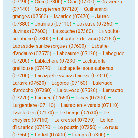
(07190)
–
Glun (07300)
–
Gras (07700)
–
Gravieres
(07140)
–
Grospierres (07120)
–
Guilherand-
granges (07500)
–
Issarles (07470)
–
Jaujac
(07380)
–
Joannas (07110)
–
Joyeuse (07260)
–
Juvinas (07600)
–
La souche (07380)
–
La voulte-
sur-rhone (07800)
–
Labastide-de-virac (07150)
–
Labastide-sur-besorgues (07600)
–
Labatie-
d’andaure (07570)
–
Labeaume (07120)
–
Labegude
(07200)
–
Lablachere (07230)
–
Lachapelle-
graillouse (07470)
–
Lachapelle-sous-aubenas
(07200)
–
Lachapelle-sous-chaneac (07310)
–
Lafarre (07520)
–
Lagorce (07150)
–
Lalevade-
d’ardeche (07380)
–
Lalouvesc (07520)
–
Lamastre
(07270)
–
Lanarce (07660)
–
Lanas (07200)
–
Largentiere (07110)
–
Laurac-en-vivarais (07110)
–
Lavilledieu (07170)
–
Le beage (07630)
–
Le
cheylard (07160)
–
Le crestet (07270)
–
Le lac-
d’issarles (07470)
–
Le pouzin (07250)
–
Le roux
(07560)
–
Le teil (07400)
–
Lemps (07300)
–