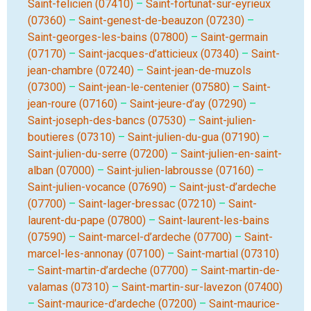
Saint-felicien (07410)
–
Saint-fortunat-sur-eyrieux
(07360)
–
Saint-genest-de-beauzon (07230)
–
Saint-georges-les-bains (07800)
–
Saint-germain
(07170)
–
Saint-jacques-d’atticieux (07340)
–
Saint-
jean-chambre (07240)
–
Saint-jean-de-muzols
(07300)
–
Saint-jean-le-centenier (07580)
–
Saint-
jean-roure (07160)
–
Saint-jeure-d’ay (07290)
–
Saint-joseph-des-bancs (07530)
–
Saint-julien-
boutieres (07310)
–
Saint-julien-du-gua (07190)
–
Saint-julien-du-serre (07200)
–
Saint-julien-en-saint-
alban (07000)
–
Saint-julien-labrousse (07160)
–
Saint-julien-vocance (07690)
–
Saint-just-d’ardeche
(07700)
–
Saint-lager-bressac (07210)
–
Saint-
laurent-du-pape (07800)
–
Saint-laurent-les-bains
(07590)
–
Saint-marcel-d’ardeche (07700)
–
Saint-
marcel-les-annonay (07100)
–
Saint-martial (07310)
–
Saint-martin-d’ardeche (07700)
–
Saint-martin-de-
valamas (07310)
–
Saint-martin-sur-lavezon (07400)
–
Saint-maurice-d’ardeche (07200)
–
Saint-maurice-