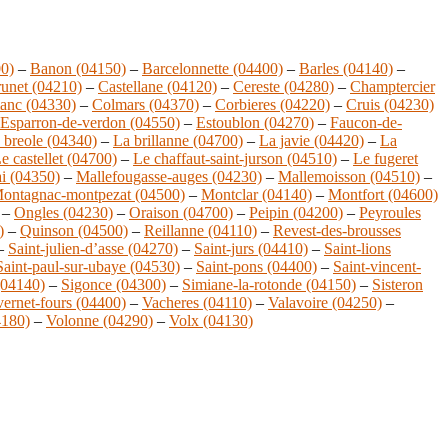
0)
–
Banon (04150)
–
Barcelonnette (04400)
–
Barles (04140)
–
unet (04210)
–
Castellane (04120)
–
Cereste (04280)
–
Champtercier
anc (04330)
–
Colmars (04370)
–
Corbieres (04220)
–
Cruis (04230)
Esparron-de-verdon (04550)
–
Estoublon (04270)
–
Faucon-de-
 breole (04340)
–
La brillanne (04700)
–
La javie (04420)
–
La
e castellet (04700)
–
Le chaffaut-saint-jurson (04510)
–
Le fugeret
ai (04350)
–
Mallefougasse-auges (04230)
–
Mallemoisson (04510)
–
ontagnac-montpezat (04500)
–
Montclar (04140)
–
Montfort (04600)
–
Ongles (04230)
–
Oraison (04700)
–
Peipin (04200)
–
Peyroules
)
–
Quinson (04500)
–
Reillanne (04110)
–
Revest-des-brousses
–
Saint-julien-d’asse (04270)
–
Saint-jurs (04410)
–
Saint-lions
Saint-paul-sur-ubaye (04530)
–
Saint-pons (04400)
–
Saint-vincent-
(04140)
–
Sigonce (04300)
–
Simiane-la-rotonde (04150)
–
Sisteron
ernet-fours (04400)
–
Vacheres (04110)
–
Valavoire (04250)
–
4180)
–
Volonne (04290)
–
Volx (04130)