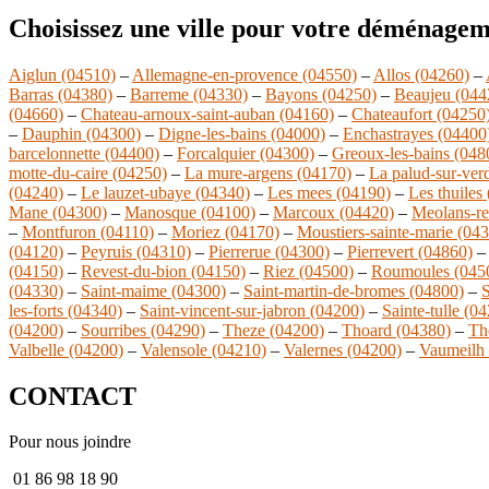
Choisissez une ville pour votre déménagem
Aiglun (04510)
–
Allemagne-en-provence (04550)
–
Allos (04260)
–
Barras (04380)
–
Barreme (04330)
–
Bayons (04250)
–
Beaujeu (044
(04660)
–
Chateau-arnoux-saint-auban (04160)
–
Chateaufort (04250
–
Dauphin (04300)
–
Digne-les-bains (04000)
–
Enchastrayes (04400
barcelonnette (04400)
–
Forcalquier (04300)
–
Greoux-les-bains (048
motte-du-caire (04250)
–
La mure-argens (04170)
–
La palud-sur-ver
(04240)
–
Le lauzet-ubaye (04340)
–
Les mees (04190)
–
Les thuiles
Mane (04300)
–
Manosque (04100)
–
Marcoux (04420)
–
Meolans-re
–
Montfuron (04110)
–
Moriez (04170)
–
Moustiers-sainte-marie (04
(04120)
–
Peyruis (04310)
–
Pierrerue (04300)
–
Pierrevert (04860)
(04150)
–
Revest-du-bion (04150)
–
Riez (04500)
–
Roumoules (045
(04330)
–
Saint-maime (04300)
–
Saint-martin-de-bromes (04800)
–
S
les-forts (04340)
–
Saint-vincent-sur-jabron (04200)
–
Sainte-tulle (0
(04200)
–
Sourribes (04290)
–
Theze (04200)
–
Thoard (04380)
–
Th
Valbelle (04200)
–
Valensole (04210)
–
Valernes (04200)
–
Vaumeilh
CONTACT
Pour nous joindre
01 86 98 18 90