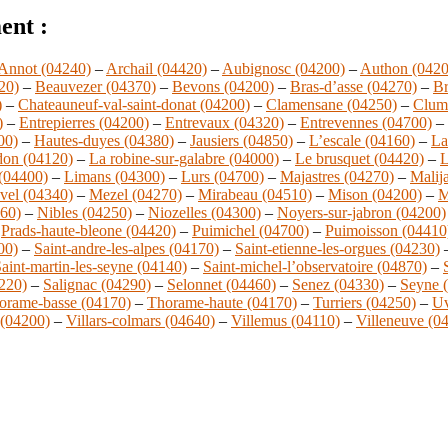
ent :
Annot (04240)
–
Archail (04420)
–
Aubignosc (04200)
–
Authon (0420
20)
–
Beauvezer (04370)
–
Bevons (04200)
–
Bras-d’asse (04270)
–
Br
)
–
Chateauneuf-val-saint-donat (04200)
–
Clamensane (04250)
–
Clum
)
–
Entrepierres (04200)
–
Entrevaux (04320)
–
Entrevennes (04700)
–
00)
–
Hautes-duyes (04380)
–
Jausiers (04850)
–
L’escale (04160)
–
La
don (04120)
–
La robine-sur-galabre (04000)
–
Le brusquet (04420)
–
L
 (04400)
–
Limans (04300)
–
Lurs (04700)
–
Majastres (04270)
–
Malij
vel (04340)
–
Mezel (04270)
–
Mirabeau (04510)
–
Mison (04200)
–
M
360)
–
Nibles (04250)
–
Niozelles (04300)
–
Noyers-sur-jabron (04200)
–
Prads-haute-bleone (04420)
–
Puimichel (04700)
–
Puimoisson (04410
00)
–
Saint-andre-les-alpes (04170)
–
Saint-etienne-les-orgues (04230)
aint-martin-les-seyne (04140)
–
Saint-michel-l’observatoire (04870)
–
4220)
–
Salignac (04290)
–
Selonnet (04460)
–
Senez (04330)
–
Seyne 
orame-basse (04170)
–
Thorame-haute (04170)
–
Turriers (04250)
–
Uv
 (04200)
–
Villars-colmars (04640)
–
Villemus (04110)
–
Villeneuve (0