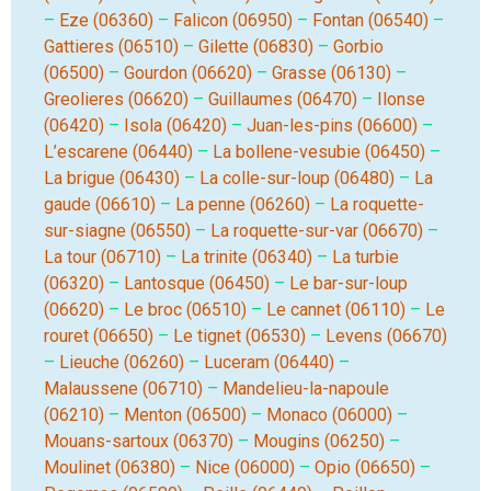
–
Eze (06360)
–
Falicon (06950)
–
Fontan (06540)
–
Gattieres (06510)
–
Gilette (06830)
–
Gorbio
(06500)
–
Gourdon (06620)
–
Grasse (06130)
–
Greolieres (06620)
–
Guillaumes (06470)
–
Ilonse
(06420)
–
Isola (06420)
–
Juan-les-pins (06600)
–
L’escarene (06440)
–
La bollene-vesubie (06450)
–
La brigue (06430)
–
La colle-sur-loup (06480)
–
La
gaude (06610)
–
La penne (06260)
–
La roquette-
sur-siagne (06550)
–
La roquette-sur-var (06670)
–
La tour (06710)
–
La trinite (06340)
–
La turbie
(06320)
–
Lantosque (06450)
–
Le bar-sur-loup
(06620)
–
Le broc (06510)
–
Le cannet (06110)
–
Le
rouret (06650)
–
Le tignet (06530)
–
Levens (06670)
–
Lieuche (06260)
–
Luceram (06440)
–
Malaussene (06710)
–
Mandelieu-la-napoule
(06210)
–
Menton (06500)
–
Monaco (06000)
–
Mouans-sartoux (06370)
–
Mougins (06250)
–
Moulinet (06380)
–
Nice (06000)
–
Opio (06650)
–