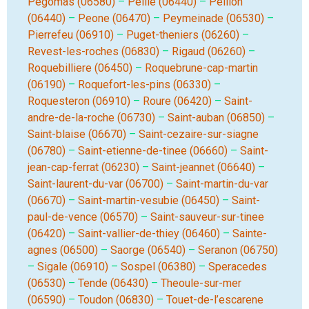
Pegomas (06580)
–
Peille (06440)
–
Peillon
(06440)
–
Peone (06470)
–
Peymeinade (06530)
–
Pierrefeu (06910)
–
Puget-theniers (06260)
–
Revest-les-roches (06830)
–
Rigaud (06260)
–
Roquebilliere (06450)
–
Roquebrune-cap-martin
(06190)
–
Roquefort-les-pins (06330)
–
Roquesteron (06910)
–
Roure (06420)
–
Saint-
andre-de-la-roche (06730)
–
Saint-auban (06850)
–
Saint-blaise (06670)
–
Saint-cezaire-sur-siagne
(06780)
–
Saint-etienne-de-tinee (06660)
–
Saint-
jean-cap-ferrat (06230)
–
Saint-jeannet (06640)
–
Saint-laurent-du-var (06700)
–
Saint-martin-du-var
(06670)
–
Saint-martin-vesubie (06450)
–
Saint-
paul-de-vence (06570)
–
Saint-sauveur-sur-tinee
(06420)
–
Saint-vallier-de-thiey (06460)
–
Sainte-
agnes (06500)
–
Saorge (06540)
–
Seranon (06750)
–
Sigale (06910)
–
Sospel (06380)
–
Speracedes
(06530)
–
Tende (06430)
–
Theoule-sur-mer
(06590)
–
Toudon (06830)
–
Touet-de-l’escarene