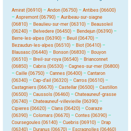
Amirat (06910)
–
Andon (06750)
–
Antibes (06600)
–
Aspremont (06790)
–
Auribeau-sur-siagne
(06810)
–
Beaulieu-sur-mer (06310)
–
Beausoleil
(06240)
–
Belvedere (06450)
–
Bendejun (06390)
–
Berre-les-alpes (06390)
–
Beuil (06470)
–
Bezaudun-les-alpes (06510)
–
Biot (06410)
–
Blausasc (06440)
–
Bonson (06830)
–
Bouyon
(06510)
–
Breil-sur-roya (06540)
–
Brianconnet
(06850)
–
Cabris (06530)
–
Cagnes-sur-mer (06800)
–
Caille (06750)
–
Cannes (06400)
–
Cantaron
(06340)
–
Cap-d’ail (06320)
–
Carros (06510)
–
Castagniers (06670)
–
Castellar (06500)
–
Castillon
(06500)
–
Caussols (06460)
–
Chateauneuf-grasse
(06740)
–
Chateauneuf-villevieille (06390)
–
Cipieres (06620)
–
Clans (06420)
–
Coaraze
(06390)
–
Colomars (06670)
–
Contes (06390)
–
Coursegoules (06140)
–
Cuebris (06910)
–
Drap
(06340)
–
Duranus (06670)
–
Escragnolles (06460)