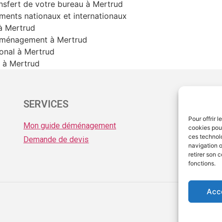
nsfert de votre bureau à Mertrud
ents nationaux et internationaux
à Mertrud
déménagement à Mertrud
ional à Mertrud
 à Mertrud
SERVICES
ME
Pour offrir 
Mon guide déménagement
Men
cookies pour
ces technol
Demande de devis
Pro
navigation o
retirer son 
fonctions.
Acc