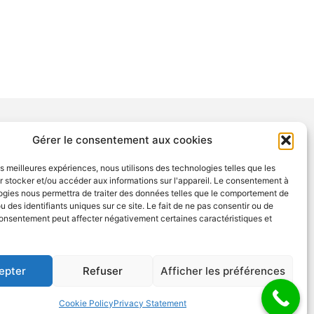
Gérer le consentement aux cookies
NTIONS
les meilleures expériences, nous utilisons des technologies telles que les
tions légales
 stocker et/ou accéder aux informations sur l'appareil. Le consentement à
ogies nous permettra de traiter des données telles que le comportement de
tection des données
u des identifiants uniques sur ce site. Le fait de ne pas consentir ou de
consentement peut affecter négativement certaines caractéristiques et
epter
Refuser
Afficher les préférences
Pour nous joindre
Cookie Policy
Privacy Statement