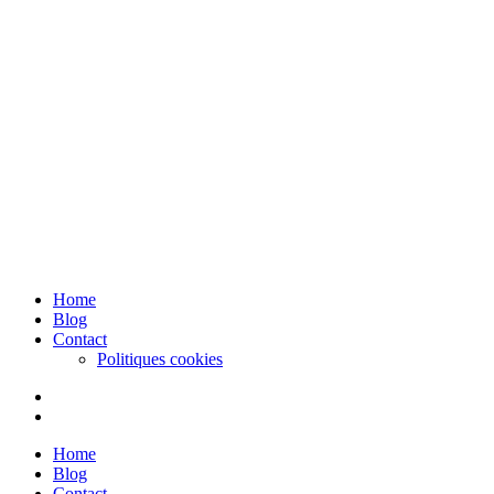
Skip
to
content
Home
Blog
Contact
Politiques cookies
Home
Blog
Contact