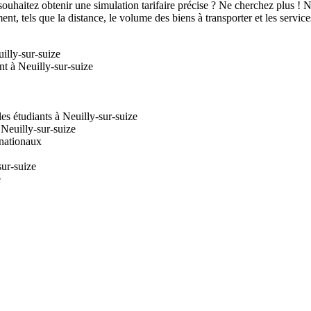
ouhaitez obtenir une simulation tarifaire précise ? Ne cherchez plus !
t, tels que la distance, le volume des biens à transporter et les servic
illy-sur-suize
t à Neuilly-sur-suize
s étudiants à Neuilly-sur-suize
 Neuilly-sur-suize
rnationaux
ur-suize
e