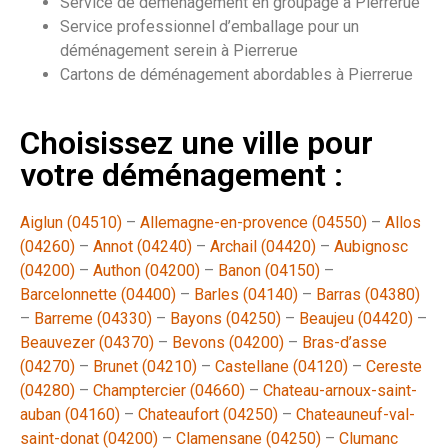
Service de déménagement en groupage à Pierrerue
Service professionnel d’emballage pour un
déménagement serein à Pierrerue
Cartons de déménagement abordables à Pierrerue
Choisissez une ville pour
votre déménagement :
Aiglun (04510)
–
Allemagne-en-provence (04550)
–
Allos
(04260)
–
Annot (04240)
–
Archail (04420)
–
Aubignosc
(04200)
–
Authon (04200)
–
Banon (04150)
–
Barcelonnette (04400)
–
Barles (04140)
–
Barras (04380)
–
Barreme (04330)
–
Bayons (04250)
–
Beaujeu (04420)
–
Beauvezer (04370)
–
Bevons (04200)
–
Bras-d’asse
(04270)
–
Brunet (04210)
–
Castellane (04120)
–
Cereste
(04280)
–
Champtercier (04660)
–
Chateau-arnoux-saint-
auban (04160)
–
Chateaufort (04250)
–
Chateauneuf-val-
saint-donat (04200)
–
Clamensane (04250)
–
Clumanc