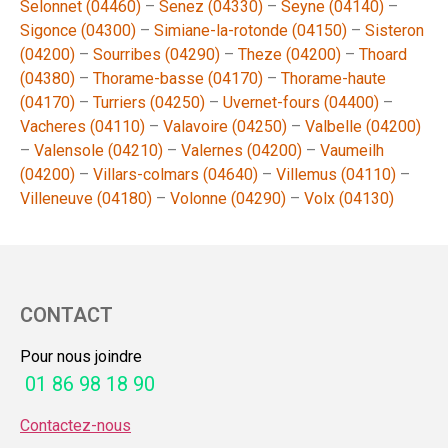
Selonnet (04460)
–
Senez (04330)
–
Seyne (04140)
–
Sigonce (04300)
–
Simiane-la-rotonde (04150)
–
Sisteron
(04200)
–
Sourribes (04290)
–
Theze (04200)
–
Thoard
(04380)
–
Thorame-basse (04170)
–
Thorame-haute
(04170)
–
Turriers (04250)
–
Uvernet-fours (04400)
–
Vacheres (04110)
–
Valavoire (04250)
–
Valbelle (04200)
–
Valensole (04210)
–
Valernes (04200)
–
Vaumeilh
(04200)
–
Villars-colmars (04640)
–
Villemus (04110)
–
Villeneuve (04180)
–
Volonne (04290)
–
Volx (04130)
CONTACT
Pour nous joindre
01 86 98 18 90
Contactez-nous