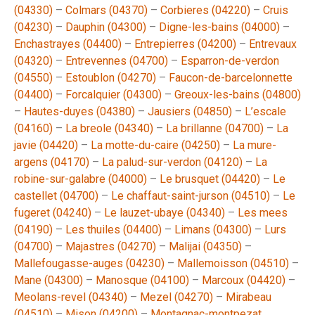
(04330)
–
Colmars (04370)
–
Corbieres (04220)
–
Cruis
(04230)
–
Dauphin (04300)
–
Digne-les-bains (04000)
–
Enchastrayes (04400)
–
Entrepierres (04200)
–
Entrevaux
(04320)
–
Entrevennes (04700)
–
Esparron-de-verdon
(04550)
–
Estoublon (04270)
–
Faucon-de-barcelonnette
(04400)
–
Forcalquier (04300)
–
Greoux-les-bains (04800)
–
Hautes-duyes (04380)
–
Jausiers (04850)
–
L’escale
(04160)
–
La breole (04340)
–
La brillanne (04700)
–
La
javie (04420)
–
La motte-du-caire (04250)
–
La mure-
argens (04170)
–
La palud-sur-verdon (04120)
–
La
robine-sur-galabre (04000)
–
Le brusquet (04420)
–
Le
castellet (04700)
–
Le chaffaut-saint-jurson (04510)
–
Le
fugeret (04240)
–
Le lauzet-ubaye (04340)
–
Les mees
(04190)
–
Les thuiles (04400)
–
Limans (04300)
–
Lurs
(04700)
–
Majastres (04270)
–
Malijai (04350)
–
Mallefougasse-auges (04230)
–
Mallemoisson (04510)
–
Mane (04300)
–
Manosque (04100)
–
Marcoux (04420)
–
Meolans-revel (04340)
–
Mezel (04270)
–
Mirabeau
(04510)
–
Mison (04200)
–
Montagnac-montpezat