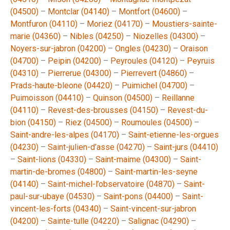
(04500)
–
Montclar (04140)
–
Montfort (04600)
–
Montfuron (04110)
–
Moriez (04170)
–
Moustiers-sainte-
marie (04360)
–
Nibles (04250)
–
Niozelles (04300)
–
Noyers-sur-jabron (04200)
–
Ongles (04230)
–
Oraison
(04700)
–
Peipin (04200)
–
Peyroules (04120)
–
Peyruis
(04310)
–
Pierrerue (04300)
–
Pierrevert (04860)
–
Prads-haute-bleone (04420)
–
Puimichel (04700)
–
Puimoisson (04410)
–
Quinson (04500)
–
Reillanne
(04110)
–
Revest-des-brousses (04150)
–
Revest-du-
bion (04150)
–
Riez (04500)
–
Roumoules (04500)
–
Saint-andre-les-alpes (04170)
–
Saint-etienne-les-orgues
(04230)
–
Saint-julien-d’asse (04270)
–
Saint-jurs (04410)
–
Saint-lions (04330)
–
Saint-maime (04300)
–
Saint-
martin-de-bromes (04800)
–
Saint-martin-les-seyne
(04140)
–
Saint-michel-l’observatoire (04870)
–
Saint-
paul-sur-ubaye (04530)
–
Saint-pons (04400)
–
Saint-
vincent-les-forts (04340)
–
Saint-vincent-sur-jabron
(04200)
–
Sainte-tulle (04220)
–
Salignac (04290)
–