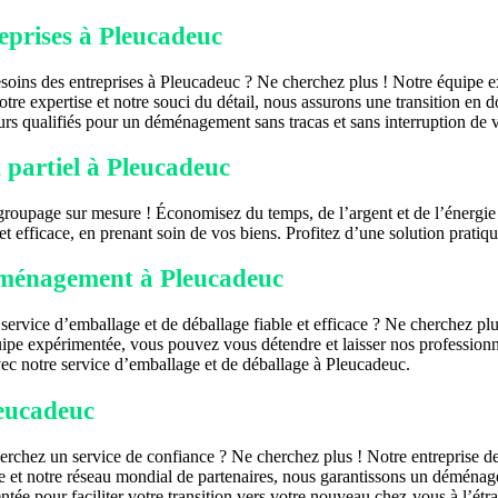
eprises à Pleucadeuc
soins des entreprises à Pleucadeuc ? Ne cherchez plus ! Notre équipe 
tre expertise et notre souci du détail, nous assurons une transition en 
urs qualifiés pour un déménagement sans tracas et sans interruption de vo
partiel à Pleucadeuc
roupage sur mesure ! Économisez du temps, de l’argent et de l’énergie 
e et efficace, en prenant soin de vos biens. Profitez d’une solution pr
déménagement à Pleucadeuc
rvice d’emballage et de déballage fiable et efficace ? Ne cherchez plu
ipe expérimentée, vous pouvez vous détendre et laisser nos professionne
ec notre service d’emballage et de déballage à Pleucadeuc.
leucadeuc
chez un service de confiance ? Ne cherchez plus ! Notre entreprise de 
se et notre réseau mondial de partenaires, nous garantissons un déménag
ntée pour faciliter votre transition vers votre nouveau chez-vous à l’étr