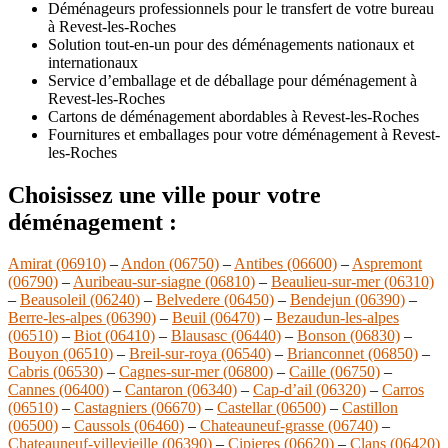
Déménageurs professionnels pour le transfert de votre bureau
à Revest-les-Roches
Solution tout-en-un pour des déménagements nationaux et
internationaux
Service d’emballage et de déballage pour déménagement à
Revest-les-Roches
Cartons de déménagement abordables à Revest-les-Roches
Fournitures et emballages pour votre déménagement à Revest-
les-Roches
Choisissez une ville pour votre
déménagement :
Amirat (06910)
–
Andon (06750)
–
Antibes (06600)
–
Aspremont
(06790)
–
Auribeau-sur-siagne (06810)
–
Beaulieu-sur-mer (06310)
–
Beausoleil (06240)
–
Belvedere (06450)
–
Bendejun (06390)
–
Berre-les-alpes (06390)
–
Beuil (06470)
–
Bezaudun-les-alpes
(06510)
–
Biot (06410)
–
Blausasc (06440)
–
Bonson (06830)
–
Bouyon (06510)
–
Breil-sur-roya (06540)
–
Brianconnet (06850)
–
Cabris (06530)
–
Cagnes-sur-mer (06800)
–
Caille (06750)
–
Cannes (06400)
–
Cantaron (06340)
–
Cap-d’ail (06320)
–
Carros
(06510)
–
Castagniers (06670)
–
Castellar (06500)
–
Castillon
(06500)
–
Caussols (06460)
–
Chateauneuf-grasse (06740)
–
Chateauneuf-villevieille (06390)
–
Cipieres (06620)
–
Clans (06420)