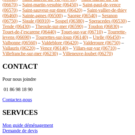
(06670)
–
Saint-martin-vesubie (06450)
–
Saint-paul-de-vence
(06570)
–
Saint-sauveur-sur-tinee (06420)
–
Saint-vallier-de-thiey
(06460)
–
Sainte-agnes (06500)
–
Saorge (06540)
–
Seranon
(06750)
–
Sigale (06910)
–
Sospel (06380)
–
Speracedes (06530)
–
Tende (06430)
–
Theoule-sur-mer (06590)
–
Toudon (06830)
–
Touet-de-l’escarene (06440)
–
Touet-sur-var (06710)
–
Tourrette-
levens (06690)
–
Tourrettes-sur-loup (06140)
–
Utelle (06450)
–
Valbonne (06560)
–
Valdeblore (06420)
–
Valderoure (06750)
–
Vallauris (06220)
–
Vence (06140)
–
Villars-sur-var (06710)
–
Villefranche-sur-mer (06230)
–
Villeneuve-loubet (06270)
CONTACT
Pour nous joindre
01 86 98 18 90
Contactez-nous
SERVICES
Mon guide déménagement
Demande de devis