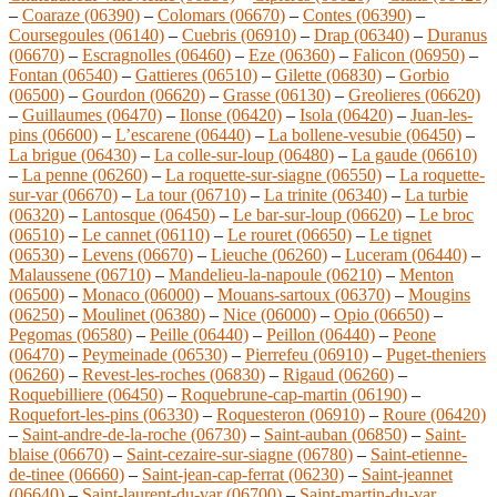
–
Coaraze (06390)
–
Colomars (06670)
–
Contes (06390)
–
Coursegoules (06140)
–
Cuebris (06910)
–
Drap (06340)
–
Duranus
(06670)
–
Escragnolles (06460)
–
Eze (06360)
–
Falicon (06950)
–
Fontan (06540)
–
Gattieres (06510)
–
Gilette (06830)
–
Gorbio
(06500)
–
Gourdon (06620)
–
Grasse (06130)
–
Greolieres (06620)
–
Guillaumes (06470)
–
Ilonse (06420)
–
Isola (06420)
–
Juan-les-
pins (06600)
–
L’escarene (06440)
–
La bollene-vesubie (06450)
–
La brigue (06430)
–
La colle-sur-loup (06480)
–
La gaude (06610)
–
La penne (06260)
–
La roquette-sur-siagne (06550)
–
La roquette-
sur-var (06670)
–
La tour (06710)
–
La trinite (06340)
–
La turbie
(06320)
–
Lantosque (06450)
–
Le bar-sur-loup (06620)
–
Le broc
(06510)
–
Le cannet (06110)
–
Le rouret (06650)
–
Le tignet
(06530)
–
Levens (06670)
–
Lieuche (06260)
–
Luceram (06440)
–
Malaussene (06710)
–
Mandelieu-la-napoule (06210)
–
Menton
(06500)
–
Monaco (06000)
–
Mouans-sartoux (06370)
–
Mougins
(06250)
–
Moulinet (06380)
–
Nice (06000)
–
Opio (06650)
–
Pegomas (06580)
–
Peille (06440)
–
Peillon (06440)
–
Peone
(06470)
–
Peymeinade (06530)
–
Pierrefeu (06910)
–
Puget-theniers
(06260)
–
Revest-les-roches (06830)
–
Rigaud (06260)
–
Roquebilliere (06450)
–
Roquebrune-cap-martin (06190)
–
Roquefort-les-pins (06330)
–
Roquesteron (06910)
–
Roure (06420)
–
Saint-andre-de-la-roche (06730)
–
Saint-auban (06850)
–
Saint-
blaise (06670)
–
Saint-cezaire-sur-siagne (06780)
–
Saint-etienne-
de-tinee (06660)
–
Saint-jean-cap-ferrat (06230)
–
Saint-jeannet
(06640)
–
Saint-laurent-du-var (06700)
–
Saint-martin-du-var