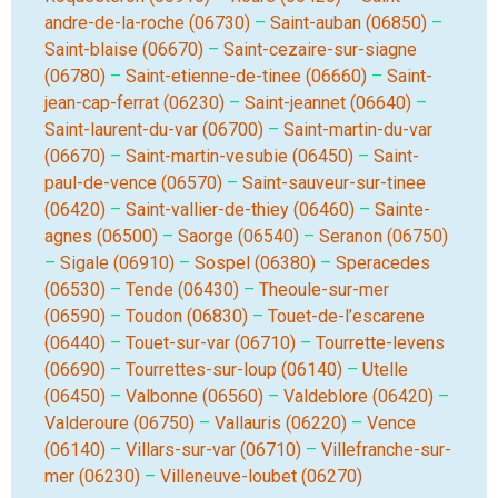
andre-de-la-roche (06730)
–
Saint-auban (06850)
–
Saint-blaise (06670)
–
Saint-cezaire-sur-siagne
(06780)
–
Saint-etienne-de-tinee (06660)
–
Saint-
jean-cap-ferrat (06230)
–
Saint-jeannet (06640)
–
Saint-laurent-du-var (06700)
–
Saint-martin-du-var
(06670)
–
Saint-martin-vesubie (06450)
–
Saint-
paul-de-vence (06570)
–
Saint-sauveur-sur-tinee
(06420)
–
Saint-vallier-de-thiey (06460)
–
Sainte-
agnes (06500)
–
Saorge (06540)
–
Seranon (06750)
–
Sigale (06910)
–
Sospel (06380)
–
Speracedes
(06530)
–
Tende (06430)
–
Theoule-sur-mer
(06590)
–
Toudon (06830)
–
Touet-de-l’escarene
(06440)
–
Touet-sur-var (06710)
–
Tourrette-levens
(06690)
–
Tourrettes-sur-loup (06140)
–
Utelle
(06450)
–
Valbonne (06560)
–
Valdeblore (06420)
–
Valderoure (06750)
–
Vallauris (06220)
–
Vence
(06140)
–
Villars-sur-var (06710)
–
Villefranche-sur-
mer (06230)
–
Villeneuve-loubet (06270)