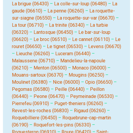
La brigue (06430)
–
La colle-sur-loup (06480)
–
La
gaude (06610)
–
La penne (06260)
–
La roquette-
sur-siagne (06550)
–
La roquette-sur-var (06670)
–
La tour (06710)
–
La trinite (06340)
–
La turbie
(06320)
–
Lantosque (06450)
–
Le bar-sur-loup
(06620)
–
Le broc (06510)
–
Le cannet (06110)
–
Le
rouret (06650)
–
Le tignet (06530)
–
Levens (06670)
–
Lieuche (06260)
–
Luceram (06440)
–
Malaussene (06710)
–
Mandelieu-la-napoule
(06210)
–
Menton (06500)
–
Monaco (06000)
–
Mouans-sartoux (06370)
–
Mougins (06250)
–
Moulinet (06380)
–
Nice (06000)
–
Opio (06650)
–
Pegomas (06580)
–
Peille (06440)
–
Peillon
(06440)
–
Peone (06470)
–
Peymeinade (06530)
–
Pierrefeu (06910)
–
Puget-theniers (06260)
–
Revest-les-roches (06830)
–
Rigaud (06260)
–
Roquebilliere (06450)
–
Roquebrune-cap-martin
(06190)
–
Roquefort-les-pins (06330)
–
Roquesteron (06910)
–
Roure (06420)
–
Saint-