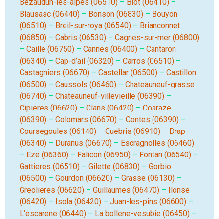
Bezaudun-les-alpes (06510)
–
Biot (06410)
–
Blausasc (06440)
–
Bonson (06830)
–
Bouyon
(06510)
–
Breil-sur-roya (06540)
–
Brianconnet
(06850)
–
Cabris (06530)
–
Cagnes-sur-mer (06800)
–
Caille (06750)
–
Cannes (06400)
–
Cantaron
(06340)
–
Cap-d’ail (06320)
–
Carros (06510)
–
Castagniers (06670)
–
Castellar (06500)
–
Castillon
(06500)
–
Caussols (06460)
–
Chateauneuf-grasse
(06740)
–
Chateauneuf-villevieille (06390)
–
Cipieres (06620)
–
Clans (06420)
–
Coaraze
(06390)
–
Colomars (06670)
–
Contes (06390)
–
Coursegoules (06140)
–
Cuebris (06910)
–
Drap
(06340)
–
Duranus (06670)
–
Escragnolles (06460)
–
Eze (06360)
–
Falicon (06950)
–
Fontan (06540)
–
Gattieres (06510)
–
Gilette (06830)
–
Gorbio
(06500)
–
Gourdon (06620)
–
Grasse (06130)
–
Greolieres (06620)
–
Guillaumes (06470)
–
Ilonse
(06420)
–
Isola (06420)
–
Juan-les-pins (06600)
–
L’escarene (06440)
–
La bollene-vesubie (06450)
–