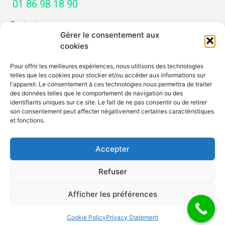
01 86 98 18 90
Contactez-nous
Gérer le consentement aux
SERVICES
cookies
Pour offrir les meilleures expériences, nous utilisons des technologies
Mon guide déménagement
telles que les cookies pour stocker et/ou accéder aux informations sur
Demande de devis
l'appareil. Le consentement à ces technologies nous permettra de traiter
des données telles que le comportement de navigation ou des
identifiants uniques sur ce site. Le fait de ne pas consentir ou de retirer
MENTIONS
son consentement peut affecter négativement certaines caractéristiques
et fonctions.
Mentions légales
Protection des données
Accepter
Refuser
Afficher les préférences
Pour nous joindre
Cookie Policy
Privacy Statement