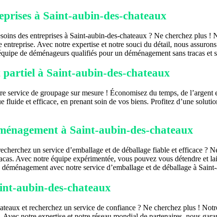
eprises à Saint-aubin-des-chateaux
oins des entreprises à Saint-aubin-des-chateaux ? Ne cherchez plus ! N
ntreprise. Avec notre expertise et notre souci du détail, nous assurons
e équipe de déménageurs qualifiés pour un déménagement sans tracas et sa
partiel à Saint-aubin-des-chateaux
re service de groupage sur mesure ! Économisez du temps, de l’argent et
ue fluide et efficace, en prenant soin de vos biens. Profitez d’une sol
déménagement à Saint-aubin-des-chateaux
herchez un service d’emballage et de déballage fiable et efficace ? Ne
cas. Avec notre équipe expérimentée, vous pouvez vous détendre et lais
re déménagement avec notre service d’emballage et de déballage à Saint
int-aubin-des-chateaux
teaux et recherchez un service de confiance ? Ne cherchez plus ! Notre
ce. Avec notre expertise et notre réseau mondial de partenaires, nous g