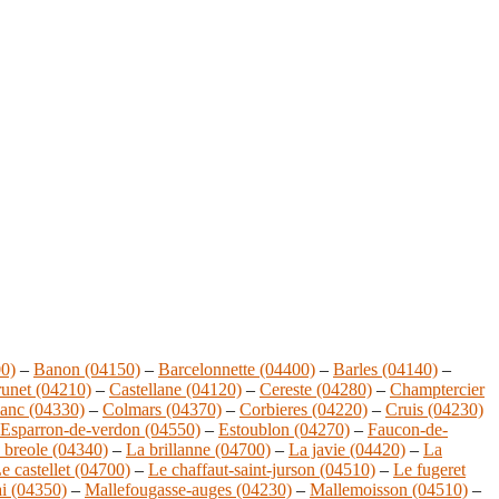
0)
–
Banon (04150)
–
Barcelonnette (04400)
–
Barles (04140)
–
unet (04210)
–
Castellane (04120)
–
Cereste (04280)
–
Champtercier
anc (04330)
–
Colmars (04370)
–
Corbieres (04220)
–
Cruis (04230)
Esparron-de-verdon (04550)
–
Estoublon (04270)
–
Faucon-de-
 breole (04340)
–
La brillanne (04700)
–
La javie (04420)
–
La
e castellet (04700)
–
Le chaffaut-saint-jurson (04510)
–
Le fugeret
ai (04350)
–
Mallefougasse-auges (04230)
–
Mallemoisson (04510)
–