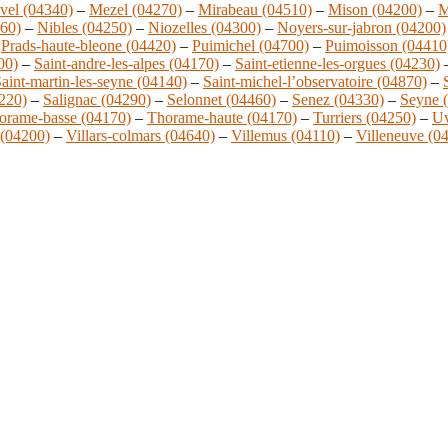
vel (04340)
–
Mezel (04270)
–
Mirabeau (04510)
–
Mison (04200)
–
M
360)
–
Nibles (04250)
–
Niozelles (04300)
–
Noyers-sur-jabron (04200)
–
Prads-haute-bleone (04420)
–
Puimichel (04700)
–
Puimoisson (04410
00)
–
Saint-andre-les-alpes (04170)
–
Saint-etienne-les-orgues (04230)
aint-martin-les-seyne (04140)
–
Saint-michel-l’observatoire (04870)
–
4220)
–
Salignac (04290)
–
Selonnet (04460)
–
Senez (04330)
–
Seyne 
orame-basse (04170)
–
Thorame-haute (04170)
–
Turriers (04250)
–
Uv
 (04200)
–
Villars-colmars (04640)
–
Villemus (04110)
–
Villeneuve (0