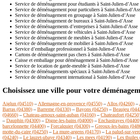
Service de déménagement pour étudiants à Saint-Julien-d’Asse
Service de déménagement pour particuliers à Saint-Julien-d’As
Service de déménagement en groupage à Saint-Julien-d’Asse
Service de déménagement de bureaux à Saint-Julien-d’Asse
Service de déménagements d’entreprises à Saint-Julien-d’Asse
Service de déménagement de véhicules à Saint-Julien-d’Asse
Service de déménagement de meubles à Saint-Julien-d’Asse
Service de déménagement de mobilier à Saint-Julien-d’Asse
Service d’emballage professionnel à Saint-Julien-d’Asse
Cartons de déménagement pas chers à Saint-Julien-d’Asse
Caisse et emballage pour déménagement à Saint-Julien-d’Asse
Service de location de garde-meuble à Saint-Julien-d’Asse
Service de déménagements spéciaux à Saint-Julien-d’Asse
Service de déménagement international à Saint-Julien-d’Asse
Choisissez une ville pour votre déménagem
Aiglun (04510)
–
Allemagne-en-provence (04550)
–
Allos (04260)
–
Barras (04380)
–
Barreme (04330)
–
Bayons (04250)
–
Beaujeu (044
(04660)
–
Chateau-arnoux-saint-auban (04160)
–
Chateaufort (04250
–
Dauphin (04300)
–
Digne-les-bains (04000)
–
Enchastrayes (04400
barcelonnette (04400)
–
Forcalquier (04300)
–
Greoux-les-bains (048
motte-du-caire (04250)
–
La mure-argens (04170)
–
La palud-sur-ver
(04240)
–
Le lauzet-ubaye (04340)
–
Les mees (04190)
–
Les thuiles