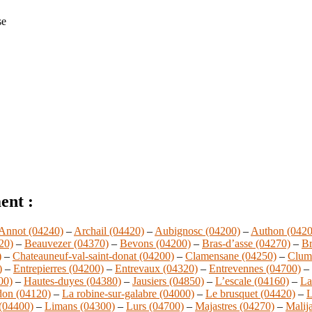
se
ent :
Annot (04240)
–
Archail (04420)
–
Aubignosc (04200)
–
Authon (0420
20)
–
Beauvezer (04370)
–
Bevons (04200)
–
Bras-d’asse (04270)
–
Br
)
–
Chateauneuf-val-saint-donat (04200)
–
Clamensane (04250)
–
Clum
)
–
Entrepierres (04200)
–
Entrevaux (04320)
–
Entrevennes (04700)
–
00)
–
Hautes-duyes (04380)
–
Jausiers (04850)
–
L’escale (04160)
–
La
don (04120)
–
La robine-sur-galabre (04000)
–
Le brusquet (04420)
–
L
 (04400)
–
Limans (04300)
–
Lurs (04700)
–
Majastres (04270)
–
Malij