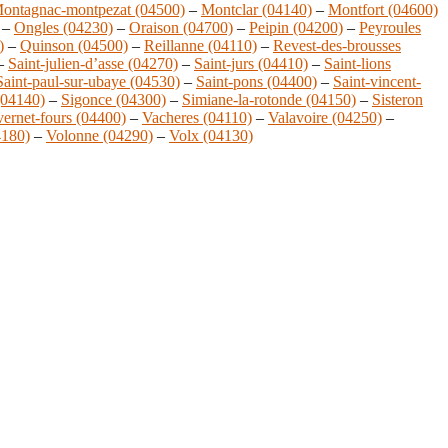
ontagnac-montpezat (04500)
–
Montclar (04140)
–
Montfort (04600)
–
Ongles (04230)
–
Oraison (04700)
–
Peipin (04200)
–
Peyroules
)
–
Quinson (04500)
–
Reillanne (04110)
–
Revest-des-brousses
–
Saint-julien-d’asse (04270)
–
Saint-jurs (04410)
–
Saint-lions
Saint-paul-sur-ubaye (04530)
–
Saint-pons (04400)
–
Saint-vincent-
(04140)
–
Sigonce (04300)
–
Simiane-la-rotonde (04150)
–
Sisteron
ernet-fours (04400)
–
Vacheres (04110)
–
Valavoire (04250)
–
4180)
–
Volonne (04290)
–
Volx (04130)