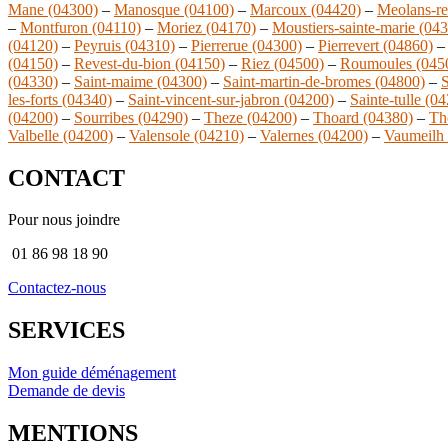
Mane (04300)
–
Manosque (04100)
–
Marcoux (04420)
–
Meolans-re
–
Montfuron (04110)
–
Moriez (04170)
–
Moustiers-sainte-marie (04
(04120)
–
Peyruis (04310)
–
Pierrerue (04300)
–
Pierrevert (04860)
(04150)
–
Revest-du-bion (04150)
–
Riez (04500)
–
Roumoules (045
(04330)
–
Saint-maime (04300)
–
Saint-martin-de-bromes (04800)
–
S
les-forts (04340)
–
Saint-vincent-sur-jabron (04200)
–
Sainte-tulle (0
(04200)
–
Sourribes (04290)
–
Theze (04200)
–
Thoard (04380)
–
Th
Valbelle (04200)
–
Valensole (04210)
–
Valernes (04200)
–
Vaumeilh
CONTACT
Pour nous joindre
01 86 98 18 90
Contactez-nous
SERVICES
Mon guide déménagement
Demande de devis
MENTIONS