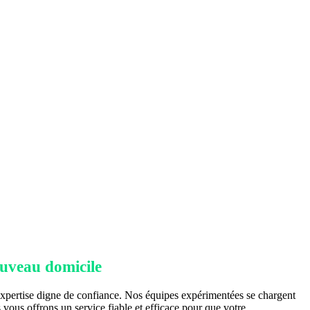
ouveau domicile
expertise digne de confiance. Nos équipes expérimentées se chargent
 vous offrons un service fiable et efficace pour que votre