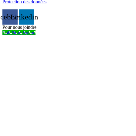
Protection des données
acebook
Linkedin
Pour nous joindre
Call Now Button