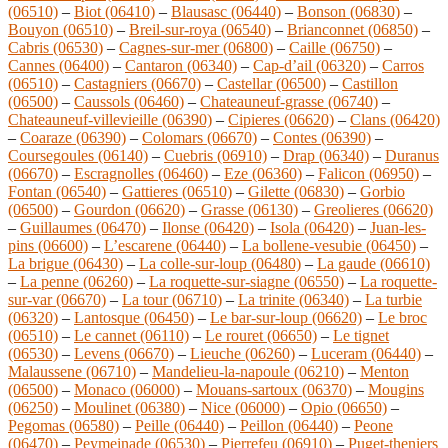
(06510)
–
Biot (06410)
–
Blausasc (06440)
–
Bonson (06830)
–
Bouyon (06510)
–
Breil-sur-roya (06540)
–
Brianconnet (06850)
–
Cabris (06530)
–
Cagnes-sur-mer (06800)
–
Caille (06750)
–
Cannes (06400)
–
Cantaron (06340)
–
Cap-d’ail (06320)
–
Carros
(06510)
–
Castagniers (06670)
–
Castellar (06500)
–
Castillon
(06500)
–
Caussols (06460)
–
Chateauneuf-grasse (06740)
–
Chateauneuf-villevieille (06390)
–
Cipieres (06620)
–
Clans (06420)
–
Coaraze (06390)
–
Colomars (06670)
–
Contes (06390)
–
Coursegoules (06140)
–
Cuebris (06910)
–
Drap (06340)
–
Duranus
(06670)
–
Escragnolles (06460)
–
Eze (06360)
–
Falicon (06950)
–
Fontan (06540)
–
Gattieres (06510)
–
Gilette (06830)
–
Gorbio
(06500)
–
Gourdon (06620)
–
Grasse (06130)
–
Greolieres (06620)
–
Guillaumes (06470)
–
Ilonse (06420)
–
Isola (06420)
–
Juan-les-
pins (06600)
–
L’escarene (06440)
–
La bollene-vesubie (06450)
–
La brigue (06430)
–
La colle-sur-loup (06480)
–
La gaude (06610)
–
La penne (06260)
–
La roquette-sur-siagne (06550)
–
La roquette-
sur-var (06670)
–
La tour (06710)
–
La trinite (06340)
–
La turbie
(06320)
–
Lantosque (06450)
–
Le bar-sur-loup (06620)
–
Le broc
(06510)
–
Le cannet (06110)
–
Le rouret (06650)
–
Le tignet
(06530)
–
Levens (06670)
–
Lieuche (06260)
–
Luceram (06440)
–
Malaussene (06710)
–
Mandelieu-la-napoule (06210)
–
Menton
(06500)
–
Monaco (06000)
–
Mouans-sartoux (06370)
–
Mougins
(06250)
–
Moulinet (06380)
–
Nice (06000)
–
Opio (06650)
–
Pegomas (06580)
–
Peille (06440)
–
Peillon (06440)
–
Peone
(06470)
–
Peymeinade (06530)
–
Pierrefeu (06910)
–
Puget-theniers