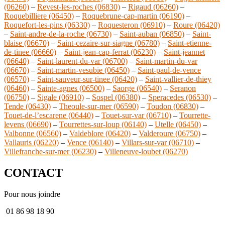
(06260)
–
Revest-les-roches (06830)
–
Rigaud (06260)
–
Roquebilliere (06450)
–
Roquebrune-cap-martin (06190)
–
Roquefort-les-pins (06330)
–
Roquesteron (06910)
–
Roure (06420)
–
Saint-andre-de-la-roche (06730)
–
Saint-auban (06850)
–
Saint-
blaise (06670)
–
Saint-cezaire-sur-siagne (06780)
–
Saint-etienne-
de-tinee (06660)
–
Saint-jean-cap-ferrat (06230)
–
Saint-jeannet
(06640)
–
Saint-laurent-du-var (06700)
–
Saint-martin-du-var
(06670)
–
Saint-martin-vesubie (06450)
–
Saint-paul-de-vence
(06570)
–
Saint-sauveur-sur-tinee (06420)
–
Saint-vallier-de-thiey
(06460)
–
Sainte-agnes (06500)
–
Saorge (06540)
–
Seranon
(06750)
–
Sigale (06910)
–
Sospel (06380)
–
Speracedes (06530)
–
Tende (06430)
–
Theoule-sur-mer (06590)
–
Toudon (06830)
–
Touet-de-l’escarene (06440)
–
Touet-sur-var (06710)
–
Tourrette-
levens (06690)
–
Tourrettes-sur-loup (06140)
–
Utelle (06450)
–
Valbonne (06560)
–
Valdeblore (06420)
–
Valderoure (06750)
–
Vallauris (06220)
–
Vence (06140)
–
Villars-sur-var (06710)
–
Villefranche-sur-mer (06230)
–
Villeneuve-loubet (06270)
CONTACT
Pour nous joindre
01 86 98 18 90