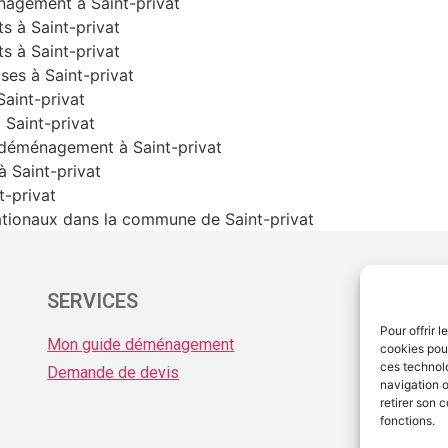
nagement à Saint-privat
s à Saint-privat
s à Saint-privat
ses à Saint-privat
aint-privat
Saint-privat
 déménagement à Saint-privat
 Saint-privat
-privat
tionaux dans la commune de Saint-privat
SERVICES
ME
Pour offrir 
Mon guide déménagement
Men
cookies pour
ces technol
Demande de devis
Pro
navigation o
retirer son 
fonctions.