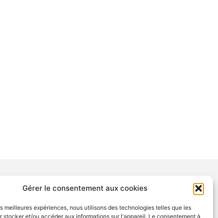
Gérer le consentement aux cookies
NTIONS
les meilleures expériences, nous utilisons des technologies telles que les
tions légales
 stocker et/ou accéder aux informations sur l'appareil. Le consentement à