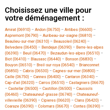
Choisissez une ville pour
votre déménagement :
Amirat (06910)
–
Andon (06750)
–
Antibes (06600)
–
Aspremont (06790)
–
Auribeau-sur-siagne (06810)
–
Beaulieu-sur-mer (06310)
–
Beausoleil (06240)
–
Belvedere (06450)
–
Bendejun (06390)
–
Berre-les-alpes
(06390)
–
Beuil (06470)
–
Bezaudun-les-alpes (06510)
–
Biot (06410)
–
Blausasc (06440)
–
Bonson (06830)
–
Bouyon (06510)
–
Breil-sur-roya (06540)
–
Brianconnet
(06850)
–
Cabris (06530)
–
Cagnes-sur-mer (06800)
–
Caille (06750)
–
Cannes (06400)
–
Cantaron (06340)
–
Cap-d’ail (06320)
–
Carros (06510)
–
Castagniers (06670)
–
Castellar (06500)
–
Castillon (06500)
–
Caussols
(06460)
–
Chateauneuf-grasse (06740)
–
Chateauneuf-
villevieille (06390)
–
Cipieres (06620)
–
Clans (06420)
–
Coaraze (06390)
–
Colomars (06670)
–
Contes (06390)
–