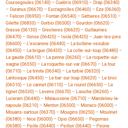
Coursegoules (06140)
–
Cuebris (06910)
–
Drap (06340)
–
Duranus (06670)
–
Escragnolles (06460)
–
Eze (06360)
–
Falicon (06950)
–
Fontan (06540)
–
Gattieres (06510)
–
Gilette (06830)
–
Gorbio (06500)
–
Gourdon (06620)
–
Grasse (06130)
–
Greolieres (06620)
–
Guillaumes
(06470)
–
Ilonse (06420)
–
Isola (06420)
–
Juan-les-pins
(06600)
–
L’escarene (06440)
–
La bollene-vesubie
(06450)
–
La brigue (06430)
–
La colle-sur-loup (06480)
–
La gaude (06610)
–
La penne (06260)
–
La roquette-sur-
siagne (06550)
–
La roquette-sur-var (06670)
–
La tour
(06710)
–
La trinite (06340)
–
La turbie (06320)
–
Lantosque (06450)
–
Le bar-sur-loup (06620)
–
Le broc
(06510)
–
Le cannet (06110)
–
Le rouret (06650)
–
Le
tignet (06530)
–
Levens (06670)
–
Lieuche (06260)
–
Luceram (06440)
–
Malaussene (06710)
–
Mandelieu-la-
napoule (06210)
–
Menton (06500)
–
Monaco (06000)
–
Mouans-sartoux (06370)
–
Mougins (06250)
–
Moulinet
(06380)
–
Nice (06000)
–
Opio (06650)
–
Pegomas
(06580)
–
Peille (06440)
–
Peillon (06440)
–
Peone