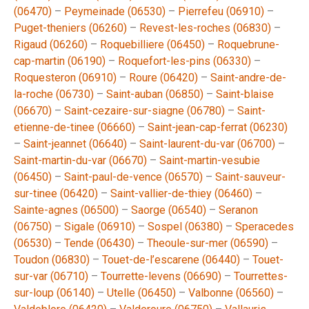
(06470)
–
Peymeinade (06530)
–
Pierrefeu (06910)
–
Puget-theniers (06260)
–
Revest-les-roches (06830)
–
Rigaud (06260)
–
Roquebilliere (06450)
–
Roquebrune-
cap-martin (06190)
–
Roquefort-les-pins (06330)
–
Roquesteron (06910)
–
Roure (06420)
–
Saint-andre-de-
la-roche (06730)
–
Saint-auban (06850)
–
Saint-blaise
(06670)
–
Saint-cezaire-sur-siagne (06780)
–
Saint-
etienne-de-tinee (06660)
–
Saint-jean-cap-ferrat (06230)
–
Saint-jeannet (06640)
–
Saint-laurent-du-var (06700)
–
Saint-martin-du-var (06670)
–
Saint-martin-vesubie
(06450)
–
Saint-paul-de-vence (06570)
–
Saint-sauveur-
sur-tinee (06420)
–
Saint-vallier-de-thiey (06460)
–
Sainte-agnes (06500)
–
Saorge (06540)
–
Seranon
(06750)
–
Sigale (06910)
–
Sospel (06380)
–
Speracedes
(06530)
–
Tende (06430)
–
Theoule-sur-mer (06590)
–
Toudon (06830)
–
Touet-de-l’escarene (06440)
–
Touet-
sur-var (06710)
–
Tourrette-levens (06690)
–
Tourrettes-
sur-loup (06140)
–
Utelle (06450)
–
Valbonne (06560)
–