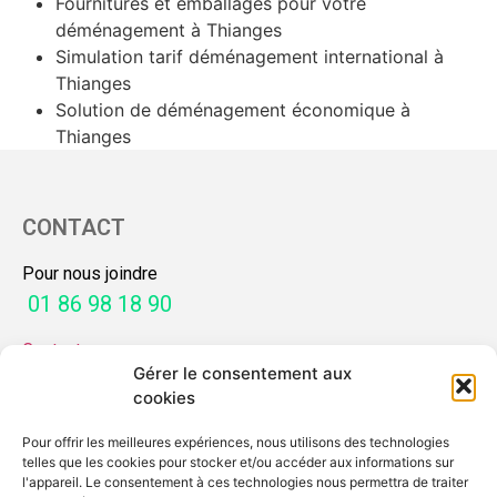
Fournitures et emballages pour votre
déménagement à Thianges
Simulation tarif déménagement international à
Thianges
Solution de déménagement économique à
Thianges
CONTACT
Pour nous joindre
01 86 98 18 90
Contactez-nous
Gérer le consentement aux
SERVICES
cookies
Pour offrir les meilleures expériences, nous utilisons des technologies
Mon guide déménagement
telles que les cookies pour stocker et/ou accéder aux informations sur
Demande de devis
l'appareil. Le consentement à ces technologies nous permettra de traiter