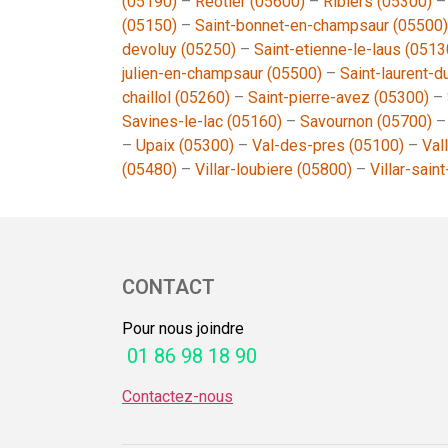
(05190)
–
Reotier (05600)
–
Ribiers (05300)
(05150)
–
Saint-bonnet-en-champsaur (05500)
devoluy (05250)
–
Saint-etienne-le-laus (0513
julien-en-champsaur (05500)
–
Saint-laurent-d
chaillol (05260)
–
Saint-pierre-avez (05300)
–
Savines-le-lac (05160)
–
Savournon (05700)
–
Upaix (05300)
–
Val-des-pres (05100)
–
Val
(05480)
–
Villar-loubiere (05800)
–
Villar-sain
CONTACT
Pour nous joindre
01 86 98 18 90
Contactez-nous