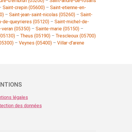
ndre-d’embrun (05200)
–
Saint-andre-de-rosans
–
Saint-crepin (05600)
–
Saint-etienne-en-
0)
–
Saint-jean-saint-nicolas (05260)
–
Saint-
n-de-queyrieres (05120)
–
Saint-michel-de-
t-veran (05350)
–
Sainte-marie (05150)
–
 (05130)
–
Theus (05190)
–
Trescleoux (05700)
05300)
–
Veynes (05400)
–
Villar-d’arene
NTIONS
tions légales
tection des données