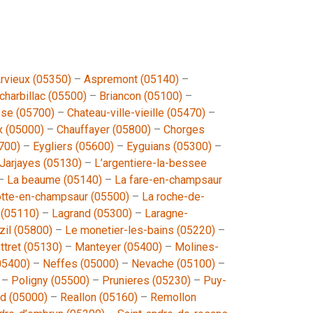
rvieux (05350)
–
Aspremont (05140)
–
charbillac (05500)
–
Briancon (05100)
–
se (05700)
–
Chateau-ville-vieille (05470)
–
x (05000)
–
Chauffayer (05800)
–
Chorges
5700)
–
Eygliers (05600)
–
Eyguians (05300)
–
Jarjayes (05130)
–
L’argentiere-la-bessee
–
La beaume (05140)
–
La fare-en-champsaur
tte-en-champsaur (05500)
–
La roche-de-
 (05110)
–
Lagrand (05300)
–
Laragne-
zil (05800)
–
Le monetier-les-bains (05220)
–
ttret (05130)
–
Manteyer (05400)
–
Molines-
05400)
–
Neffes (05000)
–
Nevache (05100)
–
–
Poligny (05500)
–
Prunieres (05230)
–
Puy-
d (05000)
–
Reallon (05160)
–
Remollon