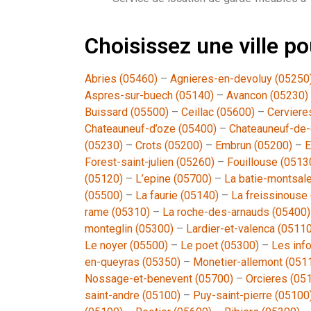
Choisissez une ville 
Abries (05460)
–
Agnieres-en-devoluy (05250
Aspres-sur-buech (05140)
–
Avancon (05230)
Buissard (05500)
–
Ceillac (05600)
–
Cerviere
Chateauneuf-d’oze (05400)
–
Chateauneuf-de-
(05230)
–
Crots (05200)
–
Embrun (05200)
–
E
Forest-saint-julien (05260)
–
Fouillouse (0513
(05120)
–
L’epine (05700)
–
La batie-montsal
(05500)
–
La faurie (05140)
–
La freissinouse
rame (05310)
–
La roche-des-arnauds (05400)
monteglin (05300)
–
Lardier-et-valenca (05110
Le noyer (05500)
–
Le poet (05300)
–
Les inf
en-queyras (05350)
–
Monetier-allemont (051
Nossage-et-benevent (05700)
–
Orcieres (05
saint-andre (05100)
–
Puy-saint-pierre (05100