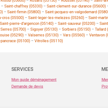
–
Risoul (05600)
–
Rosans (05150)
–
Rousset (05190)
–
Saint-a
–
Saint-chaffrey (05330)
–
Saint-clement-sur-durance (05600)
0)
–
Saint-firmin (05800)
–
Saint-jacques-en-valgodemard (0580
u-cros (05500)
–
Saint-leger-les-melezes (05260)
–
Saint-marti
Saint-pierre-d’argencon (05140)
–
Saint-sauveur (05200)
–
Sain
–
Serres (05700)
–
Sigoyer (05130)
–
Sorbiers (05150)
–
Tallard
louise (05290)
–
Valserres (05130)
–
Vars (05560)
–
Ventavon (
t-pancrace (05100)
–
Vitrolles (05110)
SERVICES
ME
Mon guide déménagement
Men
Demande de devis
Pro