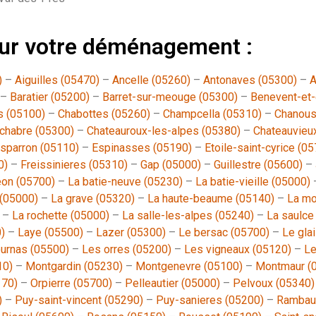
pour votre déménagement :
)
–
Aiguilles (05470)
–
Ancelle (05260)
–
Antonaves (05300)
–
A
–
Baratier (05200)
–
Barret-sur-meouge (05300)
–
Benevent-et-
s (05100)
–
Chabottes (05260)
–
Champcella (05310)
–
Chanous
chabre (05300)
–
Chateauroux-les-alpes (05380)
–
Chateauvieu
sparron (05110)
–
Espinasses (05190)
–
Etoile-saint-cyrice (0
0)
–
Freissinieres (05310)
–
Gap (05000)
–
Guillestre (05600)
–
eon (05700)
–
La batie-neuve (05230)
–
La batie-vieille (05000)
 (05000)
–
La grave (05320)
–
La haute-beaume (05140)
–
La mo
–
La rochette (05000)
–
La salle-les-alpes (05240)
–
La saulce
)
–
Laye (05500)
–
Lazer (05300)
–
Le bersac (05700)
–
Le glai
ournas (05500)
–
Les orres (05200)
–
Les vigneaux (05120)
–
Le
10)
–
Montgardin (05230)
–
Montgenevre (05100)
–
Montmaur (
170)
–
Orpierre (05700)
–
Pelleautier (05000)
–
Pelvoux (05340)
)
–
Puy-saint-vincent (05290)
–
Puy-sanieres (05200)
–
Rambau