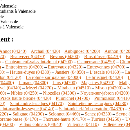
e
Valensole
udiants à Valensole
le
 Valensole
s à Valensole
ent :
Annot (04240)
–
Archail (04420)
–
Aubignosc (04200)
–
Authon (0420
20)
–
Beauvezer (04370)
–
Bevons (04200)
–
Bras-d’asse (04270)
–
Br
)
–
Chateauneuf-val-saint-donat (04200)
–
Clamensane (04250)
–
Clum
)
–
Entrepierres (04200)
–
Entrevaux (04320)
–
Entrevennes (04700)
–
00)
–
Hautes-duyes (04380)
–
Jausiers (04850)
–
L’escale (04160)
–
La
don (04120)
–
La robine-sur-galabre (04000)
–
Le brusquet (04420)
–
L
 (04400)
–
Limans (04300)
–
Lurs (04700)
–
Majastres (04270)
–
Malij
vel (04340)
–
Mezel (04270)
–
Mirabeau (04510)
–
Mison (04200)
–
M
360)
–
Nibles (04250)
–
Niozelles (04300)
–
Noyers-sur-jabron (04200)
–
Prads-haute-bleone (04420)
–
Puimichel (04700)
–
Puimoisson (04410
00)
–
Saint-andre-les-alpes (04170)
–
Saint-etienne-les-orgues (04230)
aint-martin-les-seyne (04140)
–
Saint-michel-l’observatoire (04870)
–
4220)
–
Salignac (04290)
–
Selonnet (04460)
–
Senez (04330)
–
Seyne 
orame-basse (04170)
–
Thorame-haute (04170)
–
Turriers (04250)
–
Uv
 (04200)
–
Villars-colmars (04640)
–
Villemus (04110)
–
Villeneuve (0