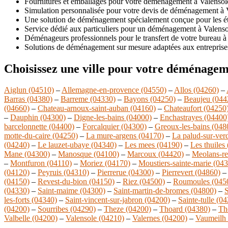
Fournitures et emballages pour votre déménagement à Valensol
Simulation personnalisée pour votre devis de déménagement à 
Une solution de déménagement spécialement conçue pour les ét
Service dédié aux particuliers pour un déménagement à Valenso
Déménageurs professionnels pour le transfert de votre bureau à
Solutions de déménagement sur mesure adaptées aux entreprise
Choisissez une ville pour votre déménagem
Aiglun (04510)
–
Allemagne-en-provence (04550)
–
Allos (04260)
–
Barras (04380)
–
Barreme (04330)
–
Bayons (04250)
–
Beaujeu (044
(04660)
–
Chateau-arnoux-saint-auban (04160)
–
Chateaufort (04250
–
Dauphin (04300)
–
Digne-les-bains (04000)
–
Enchastrayes (04400
barcelonnette (04400)
–
Forcalquier (04300)
–
Greoux-les-bains (048
motte-du-caire (04250)
–
La mure-argens (04170)
–
La palud-sur-ver
(04240)
–
Le lauzet-ubaye (04340)
–
Les mees (04190)
–
Les thuiles
Mane (04300)
–
Manosque (04100)
–
Marcoux (04420)
–
Meolans-re
–
Montfuron (04110)
–
Moriez (04170)
–
Moustiers-sainte-marie (04
(04120)
–
Peyruis (04310)
–
Pierrerue (04300)
–
Pierrevert (04860)
(04150)
–
Revest-du-bion (04150)
–
Riez (04500)
–
Roumoules (045
(04330)
–
Saint-maime (04300)
–
Saint-martin-de-bromes (04800)
–
S
les-forts (04340)
–
Saint-vincent-sur-jabron (04200)
–
Sainte-tulle (0
(04200)
–
Sourribes (04290)
–
Theze (04200)
–
Thoard (04380)
–
Th
Valbelle (04200)
–
Valensole (04210)
–
Valernes (04200)
–
Vaumeilh