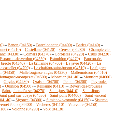
0)
–
Banon (04150)
–
Barcelonnette (04400)
–
Barles (04140)
–
unet (04210)
–
Castellane (04120)
–
Cereste (04280)
–
Champtercier
anc (04330)
–
Colmars (04370)
–
Corbieres (04220)
–
Cruis (04230)
Esparron-de-verdon (04550)
–
Estoublon (04270)
–
Faucon-de-
 breole (04340)
–
La brillanne (04700)
–
La javie (04420)
–
La
e castellet (04700)
–
Le chaffaut-saint-jurson (04510)
–
Le fugeret
ai (04350)
–
Mallefougasse-auges (04230)
–
Mallemoisson (04510)
–
ontagnac-montpezat (04500)
–
Montclar (04140)
–
Montfort (04600)
–
Ongles (04230)
–
Oraison (04700)
–
Peipin (04200)
–
Peyroules
)
–
Quinson (04500)
–
Reillanne (04110)
–
Revest-des-brousses
–
Saint-julien-d’asse (04270)
–
Saint-jurs (04410)
–
Saint-lions
Saint-paul-sur-ubaye (04530)
–
Saint-pons (04400)
–
Saint-vincent-
(04140)
–
Sigonce (04300)
–
Simiane-la-rotonde (04150)
–
Sisteron
ernet-fours (04400)
–
Vacheres (04110)
–
Valavoire (04250)
–
4180)
–
Volonne (04290)
–
Volx (04130)