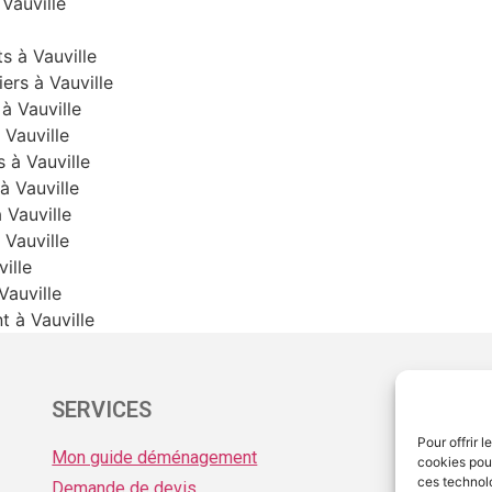
Vauville
 à Vauville
ers à Vauville
 Vauville
Vauville
 à Vauville
 Vauville
Vauville
Vauville
ille
auville
 à Vauville
SERVICES
ME
Pour offrir 
Mon guide déménagement
Men
cookies pour
ces technol
Demande de devis
Pro