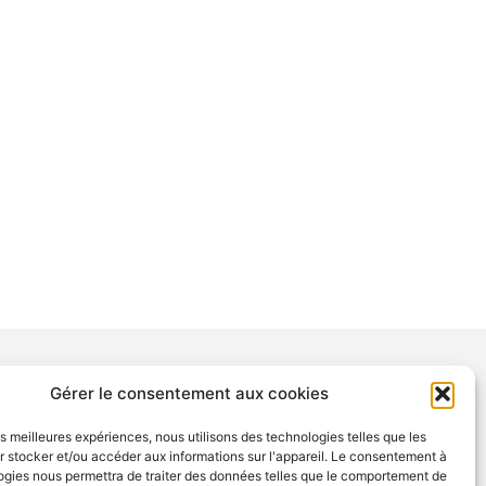
Gérer le consentement aux cookies
NTIONS
les meilleures expériences, nous utilisons des technologies telles que les
tions légales
 stocker et/ou accéder aux informations sur l'appareil. Le consentement à
ogies nous permettra de traiter des données telles que le comportement de
tection des données