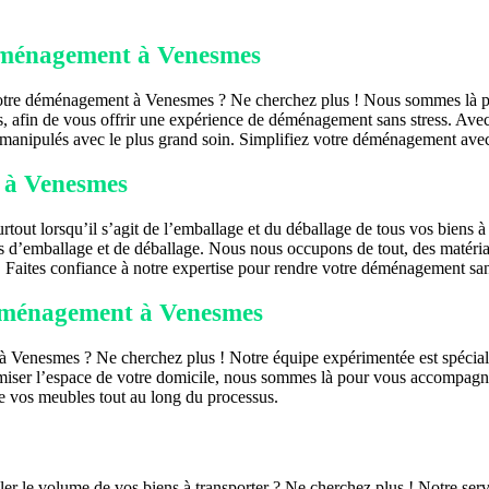
déménagement à Venesmes
votre déménagement à Venesmes ? Ne cherchez plus ! Nous sommes là po
, afin de vous offrir une expérience de déménagement sans stress. Avec n
 manipulés avec le plus grand soin. Simplifiez votre déménagement ave
 à Venesmes
urtout lorsqu’il s’agit de l’emballage et du déballage de tous vos bie
es d’emballage et de déballage. Nous nous occupons de tout, des matéria
e. Faites confiance à notre expertise pour rendre votre déménagement san
éménagement à Venesmes
 Venesmes ? Ne cherchez plus ! Notre équipe expérimentée est spécial
er l’espace de votre domicile, nous sommes là pour vous accompagner. 
de vos meubles tout au long du processus.
r le volume de vos biens à transporter ? Ne cherchez plus ! Notre ser