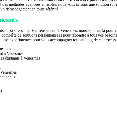
t des méthodes avancées et fiables, nous vous offrons une solution su
ur un déménagement en toute sérénité.
enesmes
ais aussi stressante. Heureusement, à Venesmes, nous sommes là pour vo
omplète de solutions personnalisées pour répondre à tous vos besoins, q
 équipe expérimentée pour vous accompagner tout au long de ce processus
enesmes
ent à Venesmes
es étudiants à Venesmes
s
s
à Venesmes
rnationaux
es