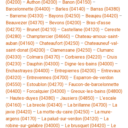
(04200)
–
Authon (04200)
–
Banon (04150)
–
Barcelonnette (04400)
–
Barles (04140)
–
Barras (04380)
–
Barreme (04330)
–
Bayons (04250)
–
Beaujeu (04420)
–
Beauvezer (04370)
–
Bevons (04200)
–
Bras-d’asse
(04270)
–
Brunet (04210)
–
Castellane (04120)
–
Cereste
(04280)
–
Champtercier (04660)
–
Chateau-arnoux-saint-
auban (04160)
–
Chateaufort (04250)
–
Chateauneuf-val-
saint-donat (04200)
–
Clamensane (04250)
–
Clumanc
(04330)
–
Colmars (04370)
–
Corbieres (04220)
–
Cruis
(04230)
–
Dauphin (04300)
–
Digne-les-bains (04000)
–
Enchastrayes (04400)
–
Entrepierres (04200)
–
Entrevaux
(04320)
–
Entrevennes (04700)
–
Esparron-de-verdon
(04550)
–
Estoublon (04270)
–
Faucon-de-barcelonnette
(04400)
–
Forcalquier (04300)
–
Greoux-les-bains (04800)
–
Hautes-duyes (04380)
–
Jausiers (04850)
–
L’escale
(04160)
–
La breole (04340)
–
La brillanne (04700)
–
La
javie (04420)
–
La motte-du-caire (04250)
–
La mure-
argens (04170)
–
La palud-sur-verdon (04120)
–
La
robine-sur-galabre (04000)
–
Le brusquet (04420)
–
Le