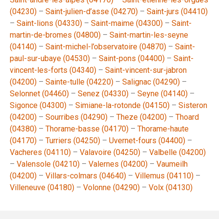
(04230)
–
Saint-julien-d’asse (04270)
–
Saint-jurs (04410)
–
Saint-lions (04330)
–
Saint-maime (04300)
–
Saint-
martin-de-bromes (04800)
–
Saint-martin-les-seyne
(04140)
–
Saint-michel-l’observatoire (04870)
–
Saint-
paul-sur-ubaye (04530)
–
Saint-pons (04400)
–
Saint-
vincent-les-forts (04340)
–
Saint-vincent-sur-jabron
(04200)
–
Sainte-tulle (04220)
–
Salignac (04290)
–
Selonnet (04460)
–
Senez (04330)
–
Seyne (04140)
–
Sigonce (04300)
–
Simiane-la-rotonde (04150)
–
Sisteron
(04200)
–
Sourribes (04290)
–
Theze (04200)
–
Thoard
(04380)
–
Thorame-basse (04170)
–
Thorame-haute
(04170)
–
Turriers (04250)
–
Uvernet-fours (04400)
–
Vacheres (04110)
–
Valavoire (04250)
–
Valbelle (04200)
–
Valensole (04210)
–
Valernes (04200)
–
Vaumeilh
(04200)
–
Villars-colmars (04640)
–
Villemus (04110)
–
Villeneuve (04180)
–
Volonne (04290)
–
Volx (04130)