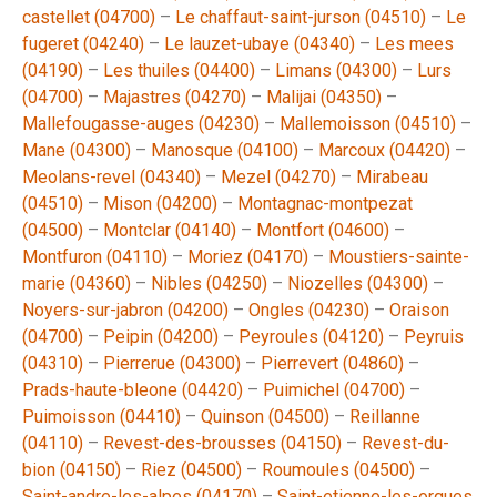
castellet (04700)
–
Le chaffaut-saint-jurson (04510)
–
Le
fugeret (04240)
–
Le lauzet-ubaye (04340)
–
Les mees
(04190)
–
Les thuiles (04400)
–
Limans (04300)
–
Lurs
(04700)
–
Majastres (04270)
–
Malijai (04350)
–
Mallefougasse-auges (04230)
–
Mallemoisson (04510)
–
Mane (04300)
–
Manosque (04100)
–
Marcoux (04420)
–
Meolans-revel (04340)
–
Mezel (04270)
–
Mirabeau
(04510)
–
Mison (04200)
–
Montagnac-montpezat
(04500)
–
Montclar (04140)
–
Montfort (04600)
–
Montfuron (04110)
–
Moriez (04170)
–
Moustiers-sainte-
marie (04360)
–
Nibles (04250)
–
Niozelles (04300)
–
Noyers-sur-jabron (04200)
–
Ongles (04230)
–
Oraison
(04700)
–
Peipin (04200)
–
Peyroules (04120)
–
Peyruis
(04310)
–
Pierrerue (04300)
–
Pierrevert (04860)
–
Prads-haute-bleone (04420)
–
Puimichel (04700)
–
Puimoisson (04410)
–
Quinson (04500)
–
Reillanne
(04110)
–
Revest-des-brousses (04150)
–
Revest-du-
bion (04150)
–
Riez (04500)
–
Roumoules (04500)
–
Saint-andre-les-alpes (04170)
–
Saint-etienne-les-orgues